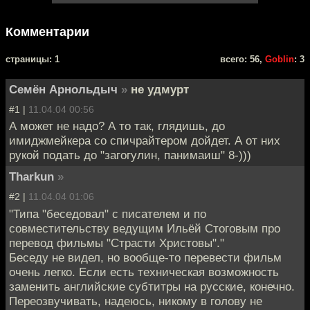
Комментарии
cтраницы: 1
всего: 56,
Goblin
: 3
Семён Арнольдыч
»
не удмурт
#1 |
11.04.04 00:56
А может не надо? А то так, глядишь, до
имиджмейкера со спичрайтером дойдет. А от них
рукой подать до "загогулин, панимаиш" 8-)))
Tharkun
»
#2 |
11.04.04 01:06
"Типа "беседовал" с писателем и по
совместительству ведущим Ильёй Стоговым про
перевод фильмы "Страсти Христовы"."
Беседу не видел, но вообще-то перевести фильм
очень легко. Если есть техническая возможность
заменить английские субтитры на русские, конечно.
Переозвучивать, надеюсь, никому в голову не