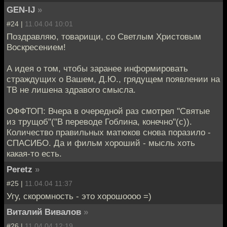
GEN-IJ
»
#24 |
11.04.04 10:01
Поздравляю, товарищи, со Светлым Христовым
Воскресением!
А идея о том, чтобы заранее информировать
страждущих о Вашем, Д.Ю., грядущем появлении на
ТВ не лишена здравого смысла.
ОФФТОП: Вчера в очередной раз смотрел "Святые
из трущоб"("В переводе Гоблина, конечно"(с)).
Количество правильных матюков снова поразило -
СПАСИБО. Да и фильм хороший - мысль хоть
какая-то есть.
Peretz
»
#25 |
11.04.04 11:37
Угу, скоромность - это хорошоооо =)
Виталий Вивалов
»
#26 |
11.04.04 12:19