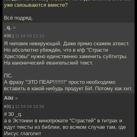
уже связываются вместе?
Всё подряд.
_q.
»
#30 |
11.04.04 13:10
Я человек неверующий. Даже прямо скажем атеист.
Но абсолютно убеждён, что в к/ф "Страсти
Христовы" нужно единственно заменить субтитры.
На канонический евангельский текст.
ПС.
А фразу "ЭТО ПЕАР!!!!!!!!" просто необходимо
вставить в какой-нибудь продукт БИ. Потому как хит.
Aiki
»
#31 |
11.04.04 14:34
# 30 _q.
а в Эстонии в кинопрокате "Страстей" в титрах и
идут тексты из библии, во всяком случае там, где
Иисус глаголит