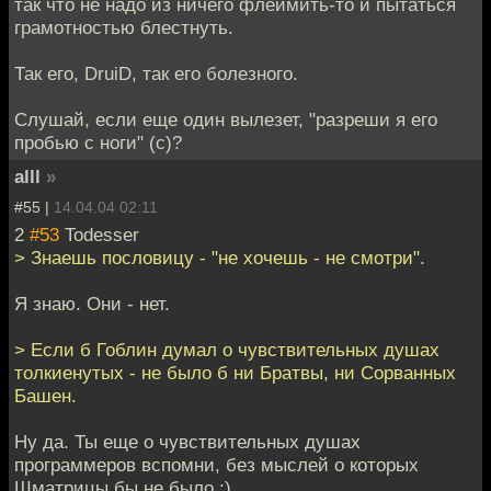
так что не надо из ничего флеймить-то и пытаться
грамотностью блестнуть.
Так его, DruiD, так его болезного.
Слушай, если еще один вылезет, "разреши я его
пробью с ноги" (с)?
alll
»
#55 |
14.04.04 02:11
2
#53
Todesser
> Знаешь пословицу - "не хочешь - не смотри".
Я знаю. Они - нет.
> Если б Гоблин думал о чувствительных душах
толкиенутых - не было б ни Братвы, ни Сорванных
Башен.
Ну да. Ты еще о чувствительных душах
программеров вспомни, без мыслей о которых
Шматрицы бы не было :)