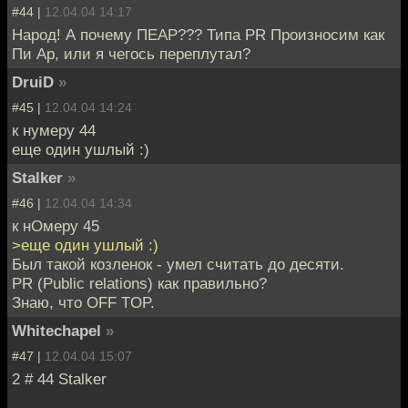
#44 |
12.04.04 14:17
Народ! А почему ПЕАР??? Типа PR Произносим как
Пи Ар, или я чегось переплутал?
DruiD
»
#45 |
12.04.04 14:24
к нумеру 44
еще один ушлый :)
Stalker
»
#46 |
12.04.04 14:34
к нОмеру 45
>еще один ушлый :)
Был такой козленок - умел считать до десяти.
PR (Public relations) как правильно?
Знаю, что OFF TOP.
Whitechapel
»
#47 |
12.04.04 15:07
2 # 44 Stalker