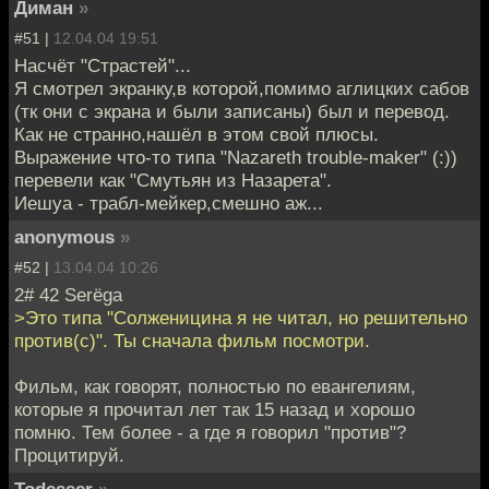
Диман
»
#51 |
12.04.04 19:51
Насчёт "Страстей"...
Я смотрел экранку,в которой,помимо аглицких сабов
(тк они с экрана и были записаны) был и перевод.
Как не странно,нашёл в этом свой плюсы.
Выражение что-то типа "Nazareth trouble-maker" (:))
перевели как "Смутьян из Назарета".
Иешуа - трабл-мейкер,смешно аж...
anonymous
»
#52 |
13.04.04 10:26
2# 42 Serёga
>Это типа "Солженицина я не читал, но решительно
против(с)". Ты сначала фильм посмотри.
Фильм, как говорят, полностью по евангелиям,
которые я прочитал лет так 15 назад и хорошо
помню. Тем более - а где я говорил "против"?
Процитируй.
Todesser
»