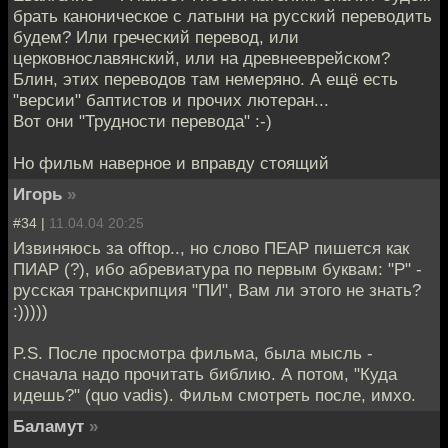
брать каноническое с латыни на русский переводить
будем? Или греческий перевод, или
церковнославянский, или на древнееврейском?
Блин, этих переводов там немеряно. А ещё есть
"версии" баптистов и прочих лютеран...
Вот они "Трудности перевода" :-)
Но фильм наверное и вправду стоящий
Игорь
»
#34 |
11.04.04 20:25
Извиняюсь за offtop.., но слово ПЕАР пишется как
ПИАР (?), ибо абревиатура по первым буквам: "P" -
русская транскрипция "ПИ", Вам ли этого не знать?
:)))))
P.S. После просмотра фильма, была мысль -
сначала надо прочитать библию. А потом, "Куда
идешь?" (quo vadis). Фильм смотреть после, имхо.
Баламут
»