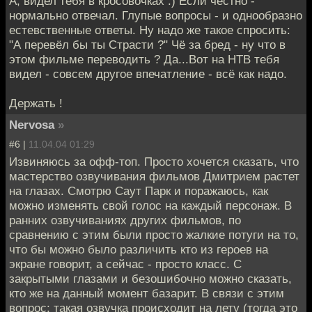
А, видел тебя в кросовочках :) Если честно -
нормально отвечал. Глупые вопросы - и однообразно
естевственные ответы. Ну надо же такое спросить:
"А перевёл бы ты Страсти ?" Чё за бред - ну что в
этом фильме переводить ? Да...Вот на НТВ тебя
видел - совсем другое впечатление - всё как надо.
Держать !
Nervosa
»
#6 |
11.04.04 01:29
Извиняюсь за офф-топ. Просто хочется сказать, что
мастерство озвучивания фильмов Дмитрием растет
на глазах. Смотрю Саут Парк и поражаюсь, как
можно изменять свой голос на каждый персонаж. В
ранних озвучиваниях других фильмов, по
сравнению с этим были просто жалкие потуги на то,
что бы можно было различить кто из героев на
экране говорит, а сейчас - просто класс. С
закрытыми глазами и безошибочно можно сказать,
кто же на данный момент базарит. В связи с этим
вопрос: такая озвучка происходит на лету (тогда это