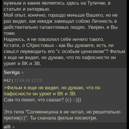
нужным и каким являетесь здесь на Тупичке, в
статьях и интервью.
Мой опыт, конечно, гораздо меньше Вашего, но не
раз видел, как имидж замещал собою Личность в
действительно талантливых людях. Уверен, и Вы
тоже.
Надеюсь, я не повзолил себе ничего такого.
Кстати, о СХристовых - как Вы думаете, есть ли
смысл переводить его "с особым цинизмом"? Фильм
я еще не видел, но думаю, что по пафосности он
уроет и ВК и ЗВ.
Serёga
»
#42 |
12.04.04 12:23
>Фильм я еще не видел, но думаю, что по
пафосности он уроет и ВК и ЗВ.
Сам-то понял, что сказал? (c) :-)))
Это типа "Солженицина я не читал, но решительно
против(с)". Ты сначала фильм посмотри.
alll
»