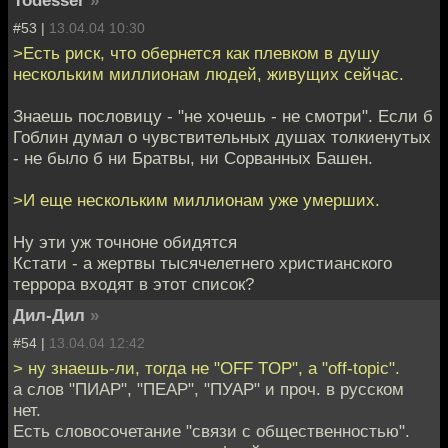
#53 |
13.04.04 10:30
>Есть риск, что обернется как плевком в душу
нескольким миллионам людей, живущих сейчас.
Знаешь пословицу - "не хочешь - не смотри". Если б
Гоблин думал о чувствительных душах толкиенутых
- не было б ни Братвы, ни Сорванных Башен.
>И еще нескольким миллионам уже умерших.
Ну эти уж точноне обидятся
Кстати - а жертвы тысячелетнего христианского
террора входят в этот список?
Дил-Дил
»
#54 |
13.04.04 12:42
> ну знаешь-ли, тогда не "OFF TOP", а "off-topic".
а слов "ПИАР", "ПЕАР", "ПУАР" и проч. в русском
нет.
Есть словосочетание "связи с общественностью".