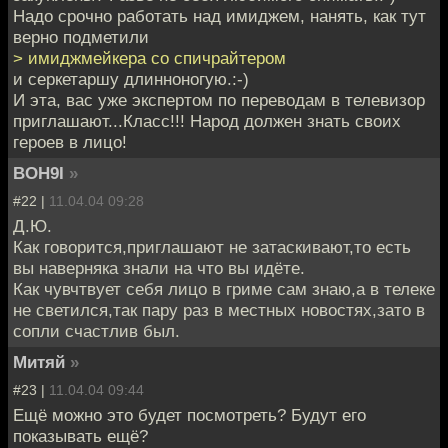
Надо срочно работать над имиджем, нанять, как тут
верно подметили
> имиджмейкера со спичрайтером
и серкетаршу длинноногую.:-)
И эта, вас уже экспертом по переводам в телевизор
приглашают...Класс!!! Народ должен знать своих
героев в лицо!
BOH9I
»
#22 |
11.04.04 09:28
Д.Ю.
Как говорится,приглашают не затаскивают,то есть
вы наверняка знали на что вы идёте.
Как чувчтвует себя лицо в гриме сам знаю,а в телеке
не светился,так пару раз в местных новостях,зато в
сопли счастлив был.
Митяй
»
#23 |
11.04.04 09:44
Ещё можно это будет посмотреть? Будут его
показывать ещё?