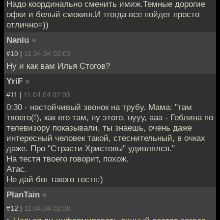
Надо координально сменить имиж.Темные дорогие
офки и белый смокинг.И тгогда все пойдет просто
отлично=))
Naniu
»
#10 |
11.04.04 02:03
Ну и как вам Илья Стогов?
YriF
»
#11 |
11.04.04 02:05
0:30 - настойчивый звонок на трубу. Мама: "там
твоего(!), как его там, ну этого, нууу, ааа - Гоблина по
телевизору показывали, ты знаешь, очень даже
интересный человек такой, стеснительный, в очках
даже. Про "Страсти Христовы" удивлялся."
На тестя твоего говорит, похож.
Атас.
Не дай бог такого тестя:)
PlanTain
»
#12 |
11.04.04 02:38