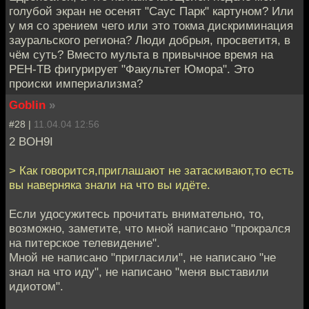
голубой экран не осенят "Саус Парк" картуном? Или
у мя со зрением чего или это токма дискриминация
зауральского региона? Люди добрыя, просветитя, в
чём суть? Вместо мульта в привычное время на
РЕН-ТВ фигурирует "Факультет Юмора". Это
происки империализма?
Goblin
»
#28 |
11.04.04 12:56
2 BOH9I
> Как говорится,приглашают не затаскивают,то есть
вы наверняка знали на что вы идёте.
Если удосужитесь прочитать внимательно, то,
возможно, заметите, что мной написано "прокрался
на питерское телевидение".
Мной не написано "пригласили", не написано "не
знал на что иду", не написано "меня выставили
идиотом".