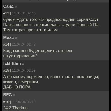
Саид
»
#13 |
11.04.04 02:46
будем ждать того как предпоследняя серия Саут
Парка попадет в цепкие лапы студии Полный Пэ.
Там как раз про этот фильм.
Миха
»
#14 |
11.04.04 02:47
Когда можно будет оценить степень
штукатуривания?
fckllfthm
»
#15 |
11.04.04 02:59
А по моему нормально, известность, поклоницы,
кокаин, вечеринки,
ДАВНО ПОРА!
BFG
»
#16 |
11.04.04 03:19
2# 2 Tharkun,