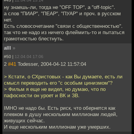
ну знаешь-ли, тогда не "OFF TOP", а "off-topic".
а слов "ПИАР", "ПЕАР", "ПУАР" и проч. в русском
нет.
Есть словосочетание "связи с общественностью".
так что не надо из ничего флеймить-то и пытаться
грамотностью блестнуть.
alll
»
#50 |
12.04.04 17:06
2
#41
Todesser, 2004-04-12 11:57:04
> Кстати, о СХристовых - как Вы думаете, есть ли
смысл переводить его "с особым цинизмом"?
> Фильм я еще не видел, но думаю, что по
пафосности он уроет и ВК и ЗВ.
IMHO не надо бы. Есть риск, что обернется как
плевком в душу нескольким миллионам людей,
живущих сейчас.
И еще нескольким миллионам уже умерших.