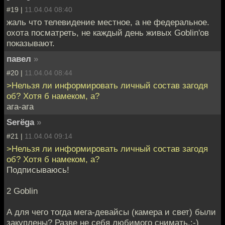
#19 |
11.04.04 08:40
жаль что телевидение местное, а не федеральное.
охота посматреть, не каждый день живых Goblin'ов
показывают.
павел
»
#20 |
11.04.04 08:44
>Нельзя ли информировать личный состав загодя
об? Хотя б намеком, а?
ага-ага
Serёga
»
#21 |
11.04.04 09:14
>Нельзя ли информировать личный состав загодя
об? Хотя б намеком, а?
Подписываюсь!
2 Goblin
А для чего тогда мега-девайсы (камера и свет) были
закуплены? Разве не себя любимого снимать.:-)