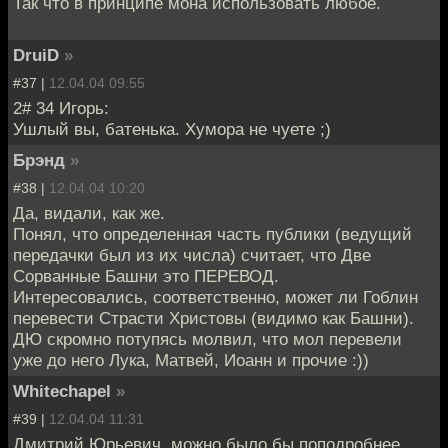
Так что в принципе мона использовать любое.
DruiD
»
#37 |
12.04.04 09:55
2# 34 Игорь:
Ушлый вы, батенька. Хумора не чуете ;)
Брэнд
»
#38 |
12.04.04 10:20
Да, видали, как же.
Понял, что определенная часть публики (ведущий
передачки был из их числа) считает, что Две
Сорванные Башни это ПЕРЕВОД.
Интересовались, соответственно, может ли Гоблин
перевести Страсти Христовы (видимо как Башни).
ДЮ скромно потупясь молвил, что мол перевели
уже до него Лука, Матвей, Иоанн и прочие :))
Whitechapel
»
#39 |
12.04.04 11:31
Дмитрий Юрьевич, можно было бы поподробнее