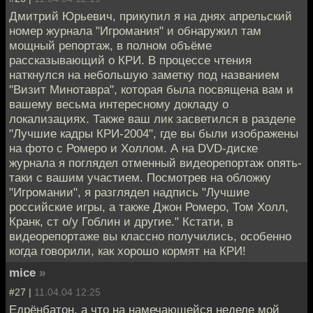
Дмитрий Юрьевич, прикупил я на днях апрельский
номер журнала "Игромания" и обнаружил там
мощный репортаж, в полном объёме
рассказывающий о КРИ. В процессе чтения
наткнулся на небольшую заметку под названием
"Визит Минотавра", которая была посвящена вам и
вашему весьма интересному докладу о
локализациях. Также ваш лик засветился в разделе
"Лучшие кадры КРИ-2004", где вы были изображены
на фото с Ромеро и Холлом. А на DVD-диске
журнала я поглядел отменный видеорепортаж опять-
таки с вашим участием. Посмотрев на обложку
"Игромании", я разглядел надпись "Лучшие
российские игры, а также Джон Ромеро, Том Холл,
Кранк, ст о/у Гоблин и другие." Кстати, в
видеорепортаже вы классно получились, особенно
когда говорили, как хорошо кормят на КРИ!
mice
»
#27 |
11.04.04 12:25
Едрёнбатон, а что на намечающейся неделе мой