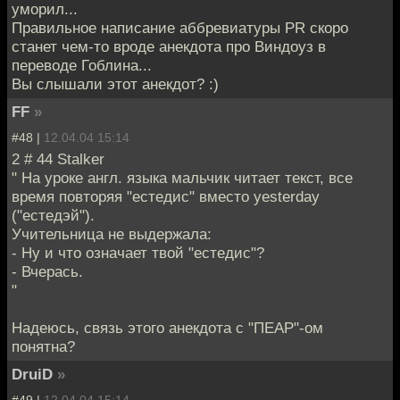
уморил...
Правильное написание аббревиатуры PR скоро
станет чем-то вроде анекдота про Виндоуз в
переводе Гоблина...
Вы слышали этот анекдот? :)
FF
»
#48 |
12.04.04 15:14
2 # 44 Stalker
" На уроке англ. языка мальчик читает текст, все
время повторяя "естедис" вместо yesterday
("естедэй").
Учительница не выдержала:
- Ну и что означает твой "естедис"?
- Вчерась.
"
Надеюсь, связь этого анекдота с "ПЕАР"-ом
понятна?
DruiD
»
#49 |
12.04.04 15:14