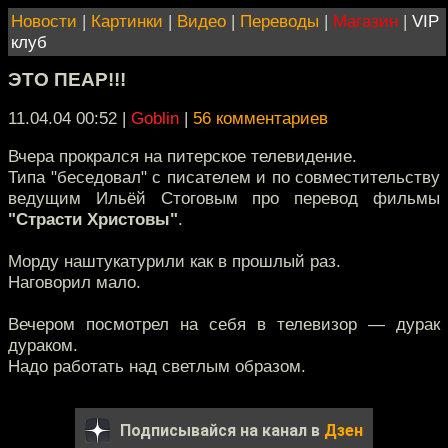
Новости
|
Картинки
|
Видео
|
Переводы
|
Магазин
|
VIP
клуб
ЭТО ПЕАР!!!
11.04.04 00:52
|
Goblin
|
56 комментариев
Вчера прокрался на питерское телевидение.
Типа "беседовал" с писателем и по совместительству
ведущим Ильёй Стоговым про перевод фильмы
"Страсти Христовы"
.
Морду наштукатурили как в прошлый раз.
Наговорил мало.
Вечером посмотрел на себя в телевизор — дурак
дураком.
Надо работать над светлым образом.
Подписывайся на канал в
Дзен