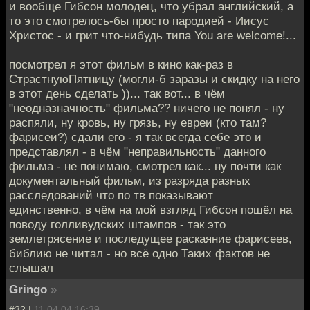
и вообще Гибсон молодец, что убрал английский, а
то это смотрелось-бы просто пародией - Иисус
Христос - и грит что-нибудь типа You are welcome!...
посмотрел я этот фильм в кино как-раз в
СтрастнуюПятницу (могли-б заразы и скидку на него
в этот день сделать ))... так вот... в чём
"неодназначность" фильма?? ничего не понял - ну
распяли, ну кровь, ну грязь, ну евреи (кто там?
фарисеи?) сдали его - я так всегда себе это и
представлял - в чём "неправильность" данного
фильма - не понимаю, смотрел как... ну почти как
документальный фильм, из разряда разных
расследований что по тв показывают
единственно, в чём на мой взгляд Гибсон пошёл на
поводу голливудских штампов - так это
землетрясение и последущее раскаяние фарисеев,
библию не читал - но всё одно Таких фактов не
слышал
Gringo
»
#32 |
11.04.04 16:39