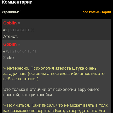
Комментарии
cтраницы: 1
все комментарии
Goblin
»
#2 |
21.04.04 01:06
Атеист.
Goblin
»
#75 |
21.04.04 13:41
2 eko
> Интересно. Психология атеиста штука очень
загадочная. (оставим агностиков, ибо агностик это
всё-же не атеист)
Это только в отличии от психологии верующего,
простой, как три копейки.
> Помниться, Кант писал, что не может взять в толк,
как возможно не верить в Бога, утверждать что Его