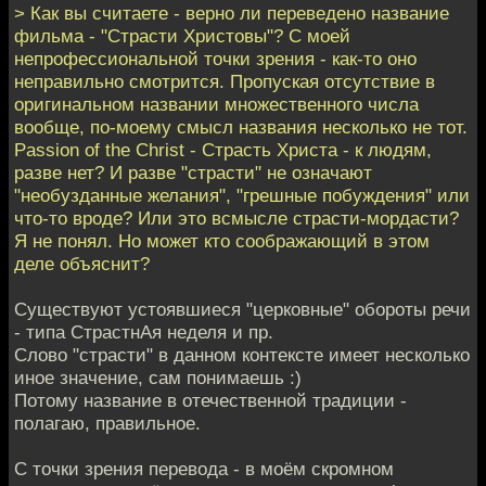
> Как вы считаете - верно ли переведено название
фильма - "Страсти Христовы"? С моей
непрофессиональной точки зрения - как-то оно
неправильно смотрится. Пропуская отсутствие в
оригинальном названии множественного числа
вообще, по-моему смысл названия несколько не тот.
Passion of the Christ - Страсть Христа - к людям,
разве нет? И разве "страсти" не означают
"необузданные желания", "грешные побуждения" или
что-то вроде? Или это всмысле страсти-мордасти?
Я не понял. Но может кто соображающий в этом
деле объяснит?
Существуют устоявшиеся "церковные" обороты речи
- типа СтрастнАя неделя и пр.
Слово "страсти" в данном контексте имеет несколько
иное значение, сам понимаешь :)
Потому название в отечественной традиции -
полагаю, правильное.
С точки зрения перевода - в моём скромном