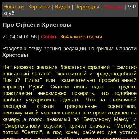
Новости
|
Картинки
|
Видео
|
Переводы
|
Магазин
|
VIP
клуб
Про Страсти Христовы
21.04.04 00:56
|
Goblin
|
364 комментария
Разделяю точку зрения редакции на фильм
Страсти
Христовы
:
Нет никакого желания бросаться фразами "грамотно
вписанный Сатана", "колоритный и правдоподобный
Понтий Пилат" или "замечательно проработанный
характер Иуды". Скажем лишь одно — трудно,
практически невозможно поверить, что подобное
вообще умудрились сделать. Что на съемочной
площадке стояли тривиальные осветители,
невозмутимый человек снимал все происходящее на
камеру, а голос, знакомый по "Безумному Максу" и
"Смертельному оружию", кричал сначала: "Мотор!",
потом: "Снято!", а под конец рабочего дня устало
произносил: "Всем спасибо, можете расходиться по