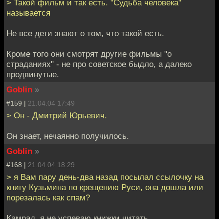
> Такой фильм и так есть. "Судьба человека"
называется
Не все дети знают о том, что такой есть.
Кроме того они смотрят другие фильмы "о
страданиях" - не про советское быдло, а далеко
продвинутые.
Goblin
»
#159 |
21.04.04 17:49
> Он - Дмитрий Юрьевич.
Он знает, нечаянно получилось.
Goblin
»
#168 |
21.04.04 18:29
> я Вам пару день-два назад посылал ссылочку на
книгу Кузьмина по крещению Руси, она дошла или
порезалась как спам?
Камрад, я не успеваю книжки читать.