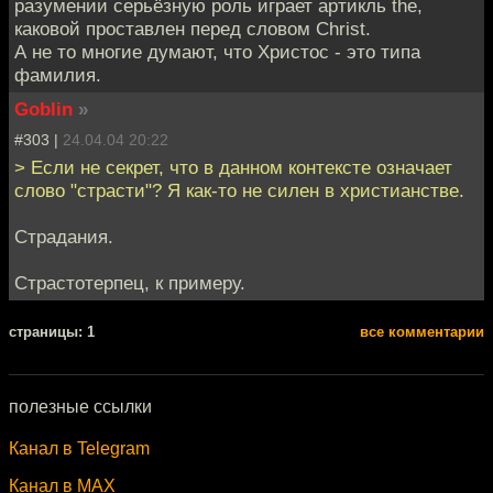
разумении серьёзную роль играет артикль the,
каковой проставлен перед словом Christ.
А не то многие думают, что Христос - это типа
фамилия.
Goblin
»
#303 |
24.04.04 20:22
> Если не секрет, что в данном контексте означает
слово "страсти"? Я как-то не силен в христианстве.
Страдания.
Страстотерпец, к примеру.
cтраницы: 1
все комментарии
полезные ссылки
Канал в Telegram
Канал в MAX