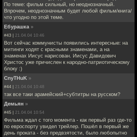
По теме: фильм сильный, но неоднозначный.
Впрочем, неоднозначным будет любой фильм/книга/
что угодно по этой теме.
Ебурашка
»
#43 |
21.04.04 10:46
Вот сейчас коммунисты появились интересные: на
митинги ходят с красными знаменами, а на
знаменах Иисус нарисован. Иисус Давидович
Христос уже причислен к народно-патриотическому
блоку :)
CnyTHuK
»
#44 |
21.04.04 10:48
так все таки арамейский+субтитры на русском?
Демьян
»
#45 |
21.04.04 10:54
Фильма ждал с того момента - как первый раз где-то
по евроспорту увидел трейлер. Пошёл в первый же
день проката - без предвзятости, было любопытно