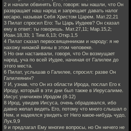
2 и начали обвинять Его, говоря: мы нашли, что Он
развращает наш народ и запрещает давать налог
кесарю, называя Себя Христом Царем. Мат.22,21
3 Пилат спросил Его: Ты Царь Иудеев? Он сказал
ему в ответ: ты говоришь. Мат.27,11; Мар.15,2;
Иоан.18,33; 1 Тим.6,13; Откр.1,5
4 Пилат сказал первосвященникам и народу: я не
нахожу никакой вины в этом человеке.
5 Но они настаивали, говоря, что Он возмущает
народ, уча по всей Иудее, начиная от Галилеи до
этого места.
6 Пилат, услышав о Галилее, спросил: разве Он
Галилеянин?
7 И, узнав, что Он из области Ирода, послал Его к
Ироду, который в эти дни был также в Иерусалиме.
Иисус уничижен Иродом (8-12)
8 Ирод, увидев Иисуса, очень обрадовался, ибо
давно желал видеть Его, потому что много слышал о
Нем, и надеялся увидеть от Него какое-нибудь чудо,
Лук.9,9
9 и предлагал Ему многие вопросы, но Он ничего не