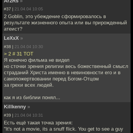
Ar2Rs
»
#37 |
21.04.04 10:05
2 Goblin, это убеждение сформировалось в
результате жизненного опыта или вы прирожденный
атеист?
LeXxX
»
#38 |
21.04.04 10:30
> 2 # 31 TOT
Я конечно фильма не видел
но сточки зрения религии весь божественный смысл
страданий Христа именно в невиновности его и в
самопожертвовании перед Богом-Отцом
за грехи всех людей.
как я из библии понял...
Killkenny
»
#39 |
21.04.04 10:31
Есть ещё такая точка зрения:
"It's not a movie, its a snuff flick. You get to see a guy