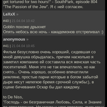
get tortured for two hours!" - SouthPark, episode 804
"The Passion of the Jew". Я с ней согласен.
LeXxX
»
#40 |
21.04.04 10:42
Goblin похоже дрыхнет
Опять небось всю ночь - какадемонов отстреливал :)
anonymous
»
#41 |
21.04.04 10:45
Фильм безусловно очень хороший, сидевшая со
мной девушка обрыдалась, причем насколько я
заметил компанию ей составила вся женская часть
посетителей. Меня это не так впечатлило, но как
снято... Очень хорошо, особенно впечатлили
римляне, простые парни которые в богом забытой
дыре несут нелегкое бремя срочной службы:), в
сцене бичевания Оскар бы дал каждому.
to De Niss,
"Господь - он безграничная Любовь, Сила, и Знание
по определению. Не могли у него трястись руки как у