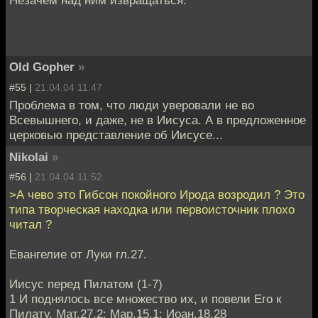
Незачем над ним извращаться.
Old Gopher
»
#55 |
21.04.04 11:47
Проблема в том, что люди уверовали не во
Всевышнего, и даже, не в Иисуса. А в предложенное
церковью представление об Иисусе...
Nikolai
»
#56 |
21.04.04 11:52
>А чево это Гибсон покойного Ирода возродил ? Это
типа творческая находка или первоисточник плохо
читал ?
Евангелие от Луки гл.27.
Иисус перед Пилатом (1-7)
1 И поднялось все множество их, и повели Его к
Пилату, Мат.27,2; Мар.15,1; Иоан.18,28