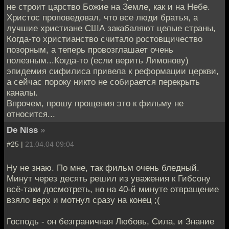
не строит царство Божие на Земле, как и на Небе.
Христос проповедовал, что все люди братья, а
лучшие христиане США закабаляют целые страны,
Когда-то христианство считало ростовщичество
позорным, а теперь провозглашает очень
полезным...Когда-то (если верить Лимонову)
эпидемия сифилиса привела к реформации церкви,
а сейчас пороку никто не собирается перекрыть
каналы.
Впрочем, прошу прощения это к фильму не
относится...
De Niss
»
#25 |
21.04.04 09:04
Ну не знаю. По мне, так фильм очень бледный.
Минут через десять решил из уважения к Гибсону
всё-таки досмотреть, но на 40-й минуте отвращение
взяло верх и мотнул сразу на конец ;(
Господь - он безграничная Любовь, Сила, и Знание