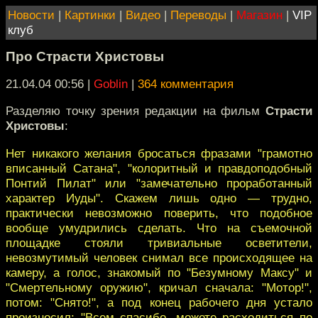
Новости
|
Картинки
|
Видео
|
Переводы
|
Магазин
|
VIP
клуб
Про Страсти Христовы
21.04.04 00:56
|
Goblin
|
364 комментария
Разделяю точку зрения редакции на фильм
Страсти
Христовы
:
Нет никакого желания бросаться фразами "грамотно
вписанный Сатана", "колоритный и правдоподобный
Понтий Пилат" или "замечательно проработанный
характер Иуды". Скажем лишь одно — трудно,
практически невозможно поверить, что подобное
вообще умудрились сделать. Что на съемочной
площадке стояли тривиальные осветители,
невозмутимый человек снимал все происходящее на
камеру, а голос, знакомый по "Безумному Максу" и
"Смертельному оружию", кричал сначала: "Мотор!",
потом: "Снято!", а под конец рабочего дня устало
произносил: "Всем спасибо, можете расходиться по