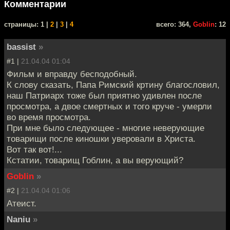
Комментарии
cтраницы: 1 |
2
|
3
|
4
всего: 364,
Goblin
: 12
bassist
»
#1 |
21.04.04 01:04
Фильм и вправду бесподобный.
К слову сказать, Папа Римский кртину благословил,
наш Патриарх тоже был приятно удивлен после
просмотра, а двое смертных и того круче - умерли
во время просмотра.
При мне было следующее - многие неверующие
товарищи после киношки уверовали в Христа.
Вот так вот!...
Кстатии, товарищ Гоблин, а вы верующий?
Goblin
»
#2 |
21.04.04 01:06
Атеист.
Naniu
»