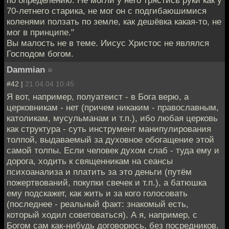
70-летнего старика, не мог он с подгибаюшимися
коленями ползать по земле, как дешёвка какая-то, не
мог в принципе."
Вы малость не в теме. Иисус Христос не являлся
Господом богом.
Dammian
»
#42 |
21.04.04 10:45
Я вот, например, полуатеист - в Бога верю, а
церковникам - нет (причем никаким - православным,
католикам, мусульманам и т.п.), ибо любая церковь
как структура - суть инструмент манипулирования
толпой, выдаваемый за духовное обогащение этой
самой толпы. Если человек духом слаб - туда ему и
дорога, ходить к священникам на сеансы
психоанализа и платить за это деньги (путём
пожертвований, покупки свечек и т.п.), а батюшка
ему подскажет, как жить и за кого голосовать
(последнее - реальный факт: знакомый есть,
который ходил советоваться). А я, например, с
Богом сам как-нибудь договорюсь, без посредников.