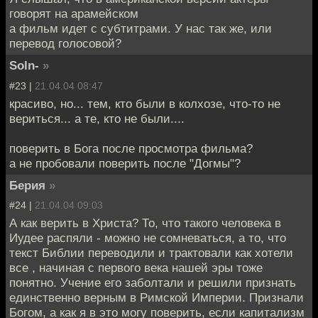
говорят на арамейском
а фильм идет с субтитрами. У нас так же, или
перевод голосовой?
Soln-
»
#23 |
21.04.04 08:47
красиво, но... тем, кто были в колхозе, что-то не
вериться... а те, кто не были....
поверить в Бога после просмотра фильма?
а не пробовали поверить после "Догмы"?
Берия
»
#24 |
21.04.04 09:03
А как верить в Христа? То, что такого человека в
Иудее распяли - можно не сомневаться, а то, что
текст Библии переводили и трактовали как хотели
все , начиная с первого века нашей эры тоже
понятно. Учение его заболтали и решили признать
единственно верным в Римской Империи. Признали
Богом, а как я в это могу поверить, если капитализм