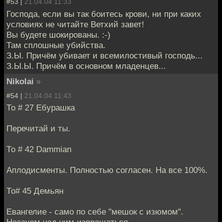
#53 |
21.04.04 11:33
Господа, если вы так боитесь крови, ни при каких
условиях не читайте Ветхий завет!
Вы будете шокированы. :-)
Там сплошные убийства.
З.Ы. Причём убивает и всемилостивый господь...
З.Ы.Ы. Причём в основном младенцев...
Nikolai
»
#54 |
21.04.04 11:43
То # 27 Ебурашка
Перечитай и ты.
То # 42 Dammian
Аплодисменты. Полностью согласен. На все 100%.
То# 45 Демьян
Евангелие - само по себе "мешок с изюмом".