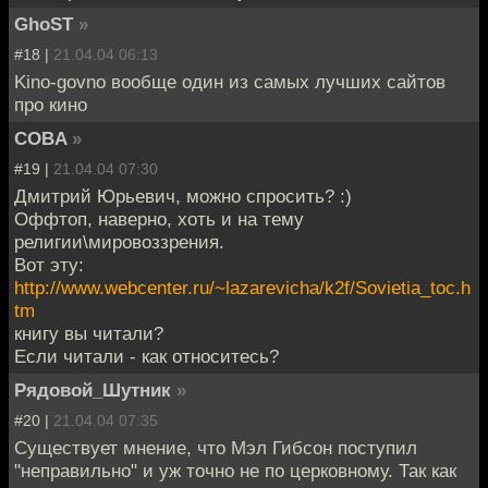
GhoST
»
#18 |
21.04.04 06:13
Kino-govno вообще один из самых лучших сайтов
про кино
COBA
»
#19 |
21.04.04 07:30
Дмитрий Юрьевич, можно спросить? :)
Оффтоп, наверно, хоть и на тему
религии\мировоззрения.
Вот эту:
http://www.webcenter.ru/~lazarevicha/k2f/Sovietia_toc.h
tm
книгу вы читали?
Если читали - как относитесь?
Рядовой_Шутник
»
#20 |
21.04.04 07:35
Существует мнение, что Мэл Гибсон поступил
"неправильно" и уж точно не по церковному. Так как