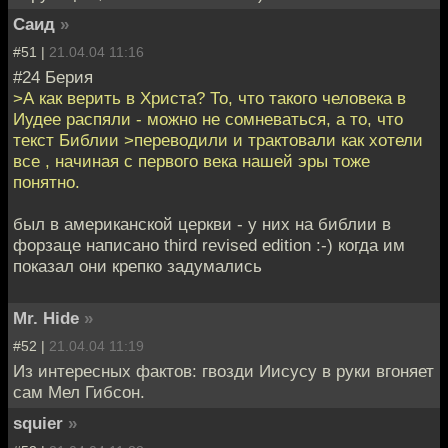
Саид
»
#51 |
21.04.04 11:16
#24 Берия
>А как верить в Христа? То, что такого человека в
Иудее распяли - можно не сомневаться, а то, что
текст Библии >переводили и трактовали как хотели
все , начиная с первого века нашей эры тоже
понятно.
был в американской церкви - у них на библии в
форзаце написано third revised edition :-) когда им
показал они крепко задумались
Mr. Hide
»
#52 |
21.04.04 11:19
Из интересных фактов: гвозди Иисусу в руки вгоняет
сам Мел Гибсон.
squier
»