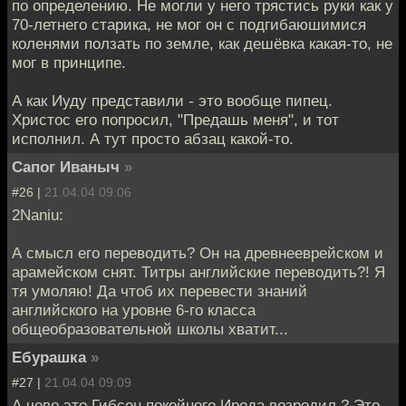
по определению. Не могли у него трястись руки как у
70-летнего старика, не мог он с подгибаюшимися
коленями ползать по земле, как дешёвка какая-то, не
мог в принципе.
А как Иуду представили - это вообще пипец.
Христос его попросил, "Предашь меня", и тот
исполнил. А тут просто абзац какой-то.
Сапог Иваныч
»
#26 |
21.04.04 09:06
2Naniu:
А смысл его переводить? Он на древнееврейском и
арамейском снят. Титры английские переводить?! Я
тя умоляю! Да чтоб их перевести знаний
английского на уровне 6-го класса
общеобразовательной школы хватит...
Ебурашка
»
#27 |
21.04.04 09:09
А чево это Гибсон покойного Ирода возродил ? Это