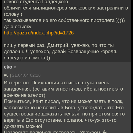
некого студента Галдецкого
обличителя милиционеров московских застрелили в
голову (
так оказывается из его собственного пистолета )))))
даю ссылку
http://qaz.ru/index.php?id=1726
пишу первый раз, Дмитрий, уважаю, то что ты
делаешь !! успехов, давай Возвращение короля.
я федор из омска ))
eko
»
#8 |
21.04.04 02:18
Интересно. Психология атеиста штука очень
загадочная. (оставим агностиков, ибо агностик это
всё-же не атеист)
Помниться, Кант писал, что не может взять в толк,
как возможно не верить в Бога, утверждать что Его
существование доказать нельзя, но при этом свято
верить в Его отсутствие, полагая, что-уж это-то
доказать можно!
Позвольте полюбопытствовать, Уважаемый