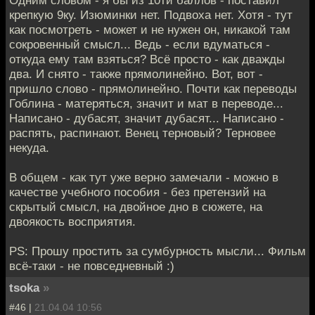
крепкую 9ку. Изюминки нет. Подвоха нет. Хотя - тут
как посмотреть - может и не нужен он, никакой там
сокровенный смысл... Ведь - если вдуматься -
откуда ему там взяться? Всё просто - как дважды
два. И снято - также прямолинейно. Вот, вот -
пришло слово - прямолинейно. Почти как переводы
Гоблина - матеряться, значит и мат в переводе...
Написано - дубасят, значит дубасят... Написано -
распять, распинают. Венец терновый? Терновее
некуда.
В общем - как тут уже верно замечали - можно в
качестве учебного пособия - без претензий на
скрытый смысл, на двойное дно в сюжете, на
двоякость восприятия.
PS: Прошу простить за сумбурность мысли... Фильм
всё-таки - не повседневный :)
tsoka
»
#46 |
21.04.04 10:56