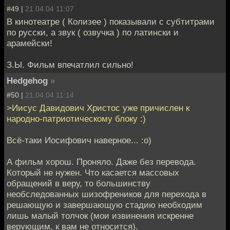
#49 |
21.04.04 11:07
В кинотеатре ( Колизее ) показывали с субтитрами
по русски, а звук ( озвучка ) по латински и
арамейски!
З.Ы. Фильм впечатлил сильно!
Hedgehog
»
#50 |
21.04.04 11:14
>Иисус Давидович Христос уже причислен к
народно-патриотическому блоку :)
Всё-таки Иосифович наверное... :о)
А фильм хорош. Проняло. Даже без перевода.
Который не нужен. Что касается массовых
обращений в веру, то большинству
необследованных шизофреников для перехода в
решающую и завершающую стадию необходим
лишь малый толчок (мои извинения искренне
верующим, к вам не относится).