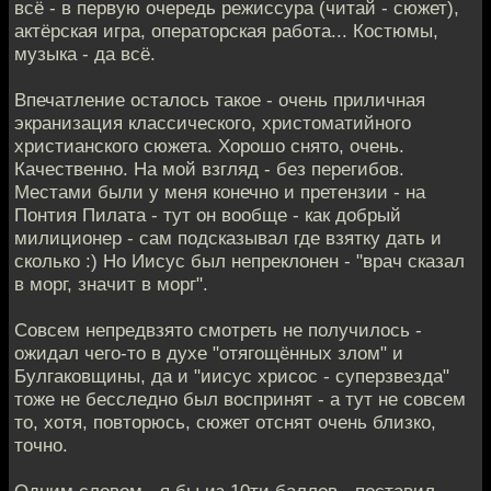
всё - в первую очередь режиссура (читай - сюжет),
актёрская игра, операторская работа... Костюмы,
музыка - да всё.
Впечатление осталось такое - очень приличная
экранизация классического, христоматийного
христианского сюжета. Хорошо снято, очень.
Качественно. На мой взгляд - без перегибов.
Местами были у меня конечно и претензии - на
Понтия Пилата - тут он вообще - как добрый
милиционер - сам подсказывал где взятку дать и
сколько :) Но Иисус был непреклонен - "врач сказал
в морг, значит в морг".
Совсем непредвзято смотреть не получилось -
ожидал чего-то в духе "отягощённых злом" и
Булгаковщины, да и "иисус хрисос - суперзвезда"
тоже не бесследно был воспринят - а тут не совсем
то, хотя, повторюсь, сюжет отснят очень близко,
точно.
Одним словом - я бы из 10ти баллов - поставил