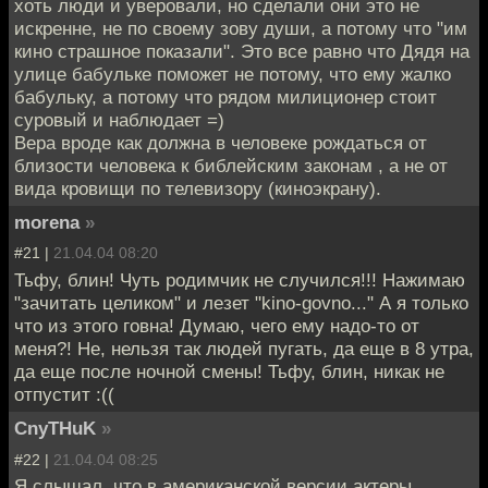
хоть люди и уверовали, но сделали они это не
искренне, не по своему зову души, а потому что "им
кино страшное показали". Это все равно что Дядя на
улице бабульке поможет не потому, что ему жалко
бабульку, а потому что рядом милиционер стоит
суровый и наблюдает =)
Вера вроде как должна в человеке рождаться от
близости человека к библейским законам , а не от
вида кровищи по телевизору (киноэкрану).
morena
»
#21 |
21.04.04 08:20
Тьфу, блин! Чуть родимчик не случился!!! Нажимаю
"зачитать целиком" и лезет "kino-govno..." А я только
что из этого говна! Думаю, чего ему надо-то от
меня?! Не, нельзя так людей пугать, да еще в 8 утра,
да еще после ночной смены! Тьфу, блин, никак не
отпустит :((
CnyTHuK
»
#22 |
21.04.04 08:25
Я слышал, что в американской версии актеры