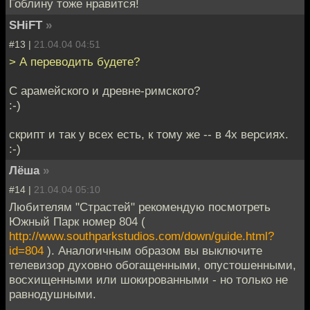
Гоблину тоже нравится!
SHiFT
»
#13 |
21.04.04 04:51
> А переводить будете?
С арамейского и древне-римского?
:-)
скрипт и так у всех есть, к тому же -- в 4х версиях.
:-)
Лёша
»
#14 |
21.04.04 05:10
Любителям "Страстей" рекомендую посмотреть
Южный Парк номер 804 (
http://www.southparkstudios.com/down/guide.html?
id=804
). Аналогичным образом вы выключите
телевизор духовно обогащенными, опустошенными,
восхищенными или шокированными - но только не
равнодушными.