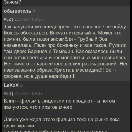
Зачем?
обыватель
»
#32 |
21.04.04 09:36
Так запугали киношедевром - что наверное не пойду.
Боюсь обоссаться. Впечатлительный я. Может кто
помнит, была такая ансамбля - Трубный Зов
называлась. Пели про боженьку и все такое. Рулили
там двое: Баринов и Тимохин. Как оказалось были
они антисоветчики и космополиты. А мне нравилось.
Нет ничего страшнее юношеских разочарований. Нет
навязыванию образа Христа в масмедиа!!! Бог -
форева, но в душе еврибади!!!
LeXxX
»
#33 |
21.04.04 09:37
Блин - фильм в лицензии не продают - а потом
жалуются, что пиратов много
Давно уже ждал этого фильма тока на рынке пока -
одни экранки
а впечатление себе портить както нехочется...