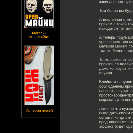
записано под руко
Тем более вы буде
А вселенная с мил
причем с такой то
находится тот или
Магазин
А теперь подумайт
ОПЕРМАЙКИ
уровнением про ма
материи можем пол
только более слож
То же самое относ
произошло волей 
даже копируют мно
случая.
Вообщем получаетс
соблюдением прин
напиватся,курить,
простонародье-тра
мерзость для него
Логично что нужно
Империя ножей
было дать своим 
сегодня когда эти
вред наносится эт
эффект будет сра