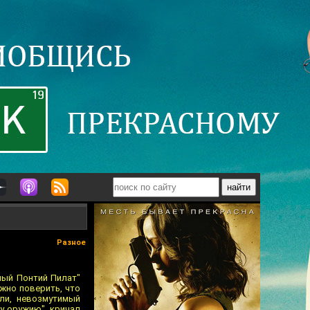
Разное
ный Понтий Пилат"
жно поверить, что
ли, невозмутимый
му оружию", кричал