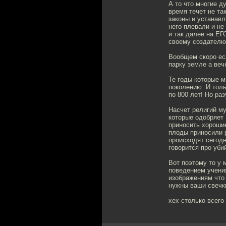
А то что многие д
время течет не та
законы и устанавл
него плевали и не
и так далее на ЕГ
своему создателю
Вообщем скоро ес
парку земле а веч
Те годы которые 
поколению. И толь
по 800 лет! Но ра
Насчет религий м
которые одобряет 
приносить хорошие
плоды приносили р
происходят сегод
говорится про уби
Вот поэтому то у 
поведением учени
изображениям что 
нужны ваши свечки 
хех столько всего 