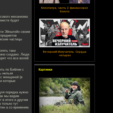
Клеопатра, часть 2: финансовое
болото
асового механизма
 месте будет
тати Эйнштейн своим
 предметов
ческие частицы
опять таки
Вечерний Излучатель: Сердца
мно создано. Люди
четырех
орят что все волей
ить по Библии с
Картинки
ь нельзя
 с женщиной (в
 и которые
для порядка нужно
как мы видим
 в итоге и другим
 только тут
тен а со временем.