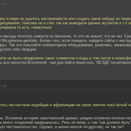
11:35
ку в мире не удалось воспроизвести или создать какое нибудь из твор
крещивания, генетика не в счет так как выводили разных мутантов и т.п о
териала то есть >животных)
 некогда почитать новости по биологии, то это не значит, что их нет. Си
 Micoplasma genitalis. Более того, если поищете, найдете сайты с инстр
рус. Так что покупайте лабораторное оборудование, реактивы, заканчива
утите себя творцом.
ете не было обнаружено таких элементов и воды в том числе и атмосфе
ь все закоулки Вселенной - как два байта переслать. ВЕЗДЕ посмотрели
11:44
илось несчастным индейцам и африканцам на своих землях пока белый ч
рю. Вспомнив историю христианской церкви, увидем огромное количество
много злодеяний прикрывалось. Речь об ином, о том "как должно быть"
ет нестяжательство. Однако, в жизни многое по-другому, не так ли?