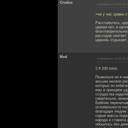
Crudus
отправлено 22.04.04 
>но у нас храмы с
Расслабьтесь, цер
церкви нет, в нал
благотворительнос
расходов хватает.
церковь отдыхает.
Med
отправлено 22.04.04 
2 # 200 triton
Позвольте но я н
весьма нелепо ра
которых он избега
ему в принципе уд
ссущества наделён
смертельно, можно
Библию перечитыва
оглобальности пос
благодаря людям 
серые массы подк
народа и ставила 
обошлось без демо