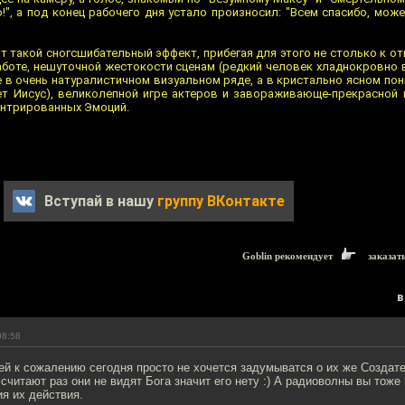
о!", а под конец рабочего дня устало произносил: "Всем спасибо, мож
т такой сногсшибательный эффект, прибегая для этого не столько к о
боте, нешуточной жестокости сценам (редкий человек хладнокровно 
е в очень натуралистичном визуальном ряде, а в кристально ясном пон
т Иисус), великолепной игре актеров и завораживающе-прекрасной 
ентрированных Эмоций.
Вступай в нашу
группу ВКонтакте
Goblin рекомендует
заказат
в
08:58
й к сожалению сегодня просто не хочется задумыватся о их же Создате
 считают раз они не видят Бога значит его нету :) А радиоволны вы тож
я их действия.