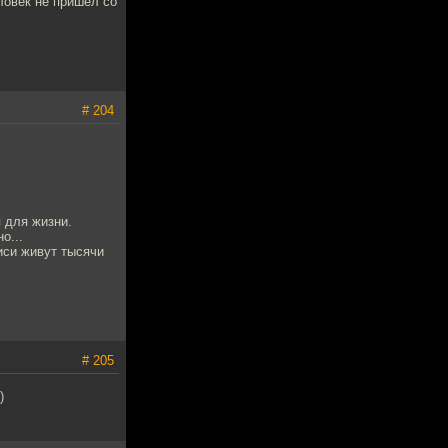
ловек не пришёл со
# 204
 для жизни.
о...
иси живут тысячи
# 205
)