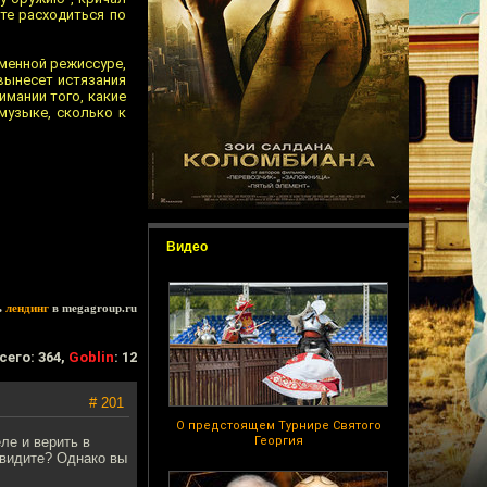
ете расходиться по
тменной режиссуре,
вынесет истязания
имании того, какие
музыке, сколько к
Видео
ь
лендинг
в megagroup.ru
сего: 364,
Goblin
: 12
# 201
О предстоящем Турнире Святого
ле и верить в
Георгия
е видите? Однако вы