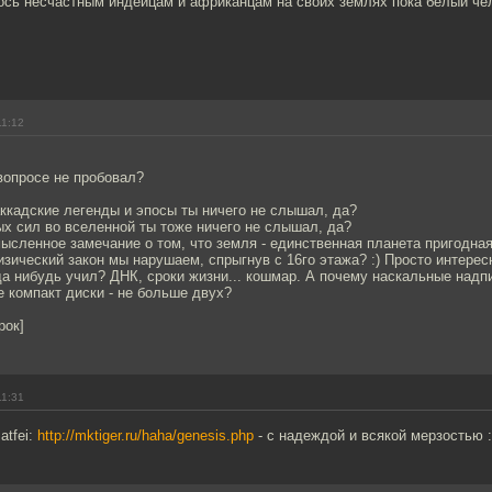
лось несчастным индейцам и африканцам на своих землях пока белый че
11:12
вопросе не пробовал?
ккадские легенды и эпосы ты ничего не слышал, да?
ых сил во вселенной ты тоже ничего не слышал, да?
ысленное замечание о том, что земля - единственная планета пригодная
изический закон мы нарушаем, спрыгнув с 16го этажа? :) Просто интересн
да нибудь учил? ДНК, сроки жизни... кошмар. А почему наскальные надп
е компакт диски - не больше двух?
рок]
11:31
atfei:
http://mktiger.ru/haha/genesis.php
- с надеждой и всякой мерзостью :