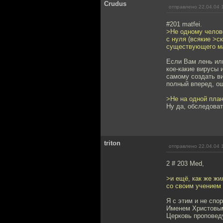
Crudus
отправлено 22.04.04 
#201 matfei.
>Не одному челове
с нуля (всякие >с
существующего ма
Если Вам лень или
кое-какие вирусы и
самому создать ви
полный вперед, ощ
>Не на одной план
Ну да, обследоват
triton
отправлено 22.04.04 
2 # 203 Med,
>и ещё, как же ж
со своим учением
Я с этим и не спо
Именем Христовым 
Церковь проповеду