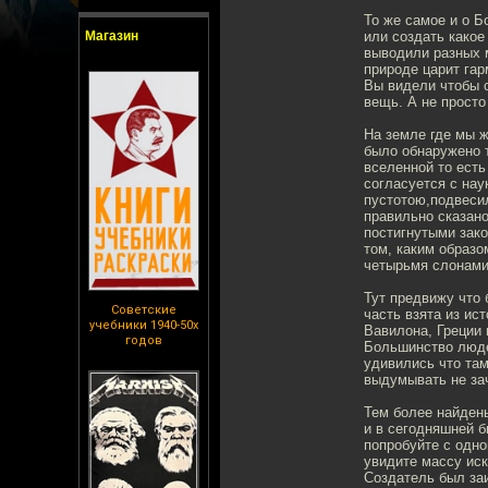
То же самое и о Б
Магазин
или создать какое
выводили разных м
природе царит га
Вы видели чтобы с
вещь. А не просто
На земле где мы 
было обнаружено 
вселенной то есть
согласуется с нау
пустотою,подвесил
правильно сказано
постигнутыми зако
том, каким образ
четырьмя слонами,
Тут предвижу что 
Советские
часть взята из ис
учебники 1940-50х
Вавилона, Греции и
годов
Большинство люде
удивились что там
выдумывать не зач
Тем более найдены
и в сегодняшней б
попробуйте с одно
увидите массу иск
Создатель был заи