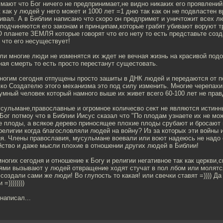
умают что Бог ничего не предпринимает,не видно никаких его проявлений 
к как у людей у него может и 1000 лет =1 дню так как он не подвластен 
ивал. А в Библии написано что скоро он предпримет и уничтожит всех л
 подчиняются его законам и принципам,которые грабят убивают воруют т
О планете ЗЕМЛЯ которые говорят что его нету то есть представьте созд
 что его несуществует!
ли многие люди не изменятся их ждет не вечная жизнь на красивой под
ная смерть то есть просто перестанут сущестовать.
многим сегодня отпущены просто зашиты в ДНК людей и передаются от п
ко Создателю этого механизма это под силу изменить. Многие черепахи
зумный человек который намного выше их живет всего 60-100 лет не прав
усульмане,православные и огромное количесво сект не являются истин
Бог потмоу что в Библии Иисус сказал что "По плодам узнаете их не мо
 плоды, а всякое дерево приносящее плохие плоды срубают и бросают 
елигии когда благословляли людей на войну? Из за которых эти войны 
ня. Члены православия, мусульмане воевали или воют надеюсь не надо 
йство и даже мысли плохие в отношении других людей в Библии!
многих сегодня и отношение к Богу и религии негативное так как церкви
ями вызывают у людей отвращение ходят стучат в пол лбом или молятс
создали сами же люди! Во глупость то какая! или свечки ставят =)))) Да
=))))))))
написал...