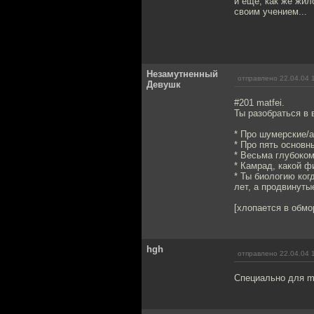
и ещё, как же жи
своим учением...
Незамутненный
отправлено 22.04.04 
Девушк
#201 matfei.
Ты разобраться в 
* Про шумерские/а
* Про пять основн
* Весьма глубоком
* Камрад, какой ф
* Ты биологию ког
лет, а продвинуты
[хлопается в обмо
hgh
отправлено 22.04.04 
Специально для m