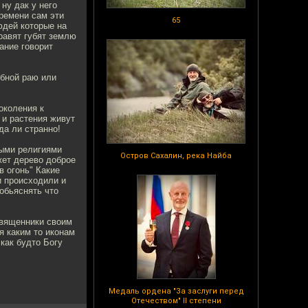
ну дак у него
времени сам эти
65
юдей которые на
равят губят землю
ание говорит
обной раю или
околения к
 и растения живут
да ли странно!
ными религиями
Остров Сахалин, река Найба
жет дерево доброе
в огонь" Какие
и происходили и
обьяснять что
,священники своим
я каким то иконам
 как будто Богу
Медаль ордена "За заслуги перед
Отечеством" II степени