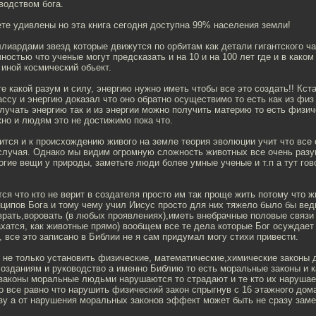
водством бога.
те удивлены но эта книга сегодня доступна 99% населения земли!
лиардами звезд которые движутся по орбитам как детали гигантского ч
чностью что ученые могут предсказать и на 10 и на 100 лет где и в каком
 иной космический обьект.
е какой разум и силу, энергию нужно иметь чтобы все это создать!! Кс
ссу и энергию доказал что оно обратно осуществимо то есть как из физ
учать энергию так и из энергии можно получить материю то есть физи
но и людям это не достижимо пока что.
ится и к происхождению живого на земле теория эволюции учит что все 
случая. Однако мы видим огромную сложность животных все очень разу
гие вещи у природы, заметьте люди более умные ученые и т.п а тут гов
я что кто не верит в создателя просто им так проще жить потому что ж
ципов Бога и тому чему учил Иисус просто для них тяжело было бы вед
врать,воровать (в любых проявлениях),иметь внебрачные половые связи
хатся, как животные прямо) вообщем все те дела которые Бог осуждает
, все это записано в Библии не я сам придумал могу стихи привести.
 не только установить физические, математические,химические законы 
созданиям и руководство а именно Библию то есть моральные законы и 
 законы моральные людьми нарушаются то страдают и те кто их нарушает
о все равно что нарушить физический закон спрыгнув с 16 этажного дома
зу а от нарушения моральных законов эффект может быть не сразу заме