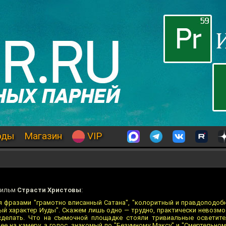
оды
Магазин
VIP
фильм
Страсти Христовы
:
я фразами "грамотно вписанный Сатана", "колоритный и правдоподоб
ый характер Иуды". Скажем лишь одно — трудно, практически невозмо
делать. Что на съемочной площадке стояли тривиальные осветите
е на камеру, а голос, знакомый по "Безумному Максу" и "Смертельно