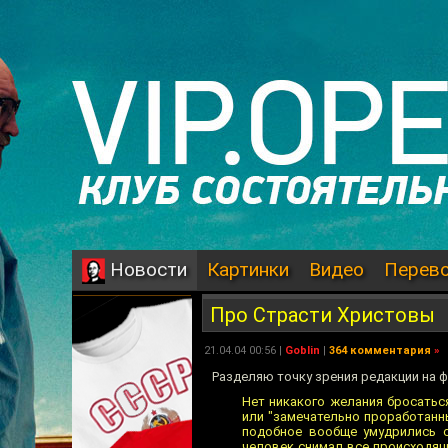
Картинки
Видео
Перев
Новости
Про Страсти Христовы
21.04.04 00:56 |
Goblin
|
364 комментария
»
Разделяю точку зрения редакции на 
Нет никакого желания бросатьс
или "замечательно проработанн
подобное вообще умудрились с
человек снимал все происходяще