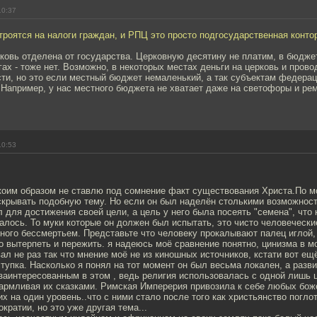
10:37
троятся на налоги граждан, и РПЦ это просто подгосударственная конто
ковь отделена от государства. Церковную десятину не платим, в бюдже
огах - тоже нет. Возможно, в некоторых местах деньги на церковь и пров
ти, но это если местный бюджет немаленький, а так субъектам федерац
 Например, у нас местного бюджета не хватает даже на светофоры и ремо
10:53
икоим образом не ставлю под сомнение факт существования Христа.По м
скрывать подобную тему. Но если он был наделён столькими возможнос
л для достижения своей цели, а цель у него была посеять "семена", что 
алось. То муки которые он должен был испытать, это чисто человечески
ого бессмертьем. Представьте что человеку прокалывают палец иглой, 
 вытерпеть и пережить. я надеюсь моё сравнение понятно, цинизма в мо
л не раз так что мнение моё не из киношных источников, кстати вот ещ
тупка. Насколько я понял на тот момент он был весьма локален, а разв
заинтересованным в этом , ведь религия использовалась с одной лишь 
армливая их сказками. Римская Имперерия привозила к себе любых бож
их на один уровень..что с ними стало после того как христьянство погло
кратии, но это уже другая тема...