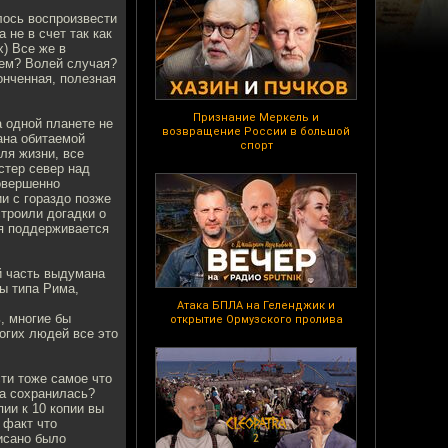
лось воспроизвести
 не в счет так как
) Все же в
кем? Волей случая?
онченная, полезная
Признание Меркель и
 одной планете не
возвращение России в большой
ана обитаемой
спорт
ля жизни, все
стер север над
совершенно
и с гораздо позже
строили догадки о
ля поддерживается
й часть выдумана
ы типа Рима,
Атака БПЛА на Геленджик и
, многие бы
открытие Ормузского пролива
огих людей все это
ти тоже самое что
на сохранилась?
пии к 10 копии вы
 факт что
исано было