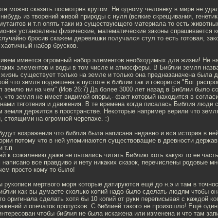
оге можно сказать посмотрев кругом. Не одному человеку в мире не уда
 нибудь из творений живой природы с нуля (всякие скрещивания, генетика
утантов и т.п опять таки из существующего материала то есть животных
рмония установлены физические, математические законы спрашивается 
лучайно бросив скажем деревяшки получался стул то есть готовая, зак
 хаотичный набор брусков.
живем имеется огромный набор элементов необходимых для жизни! Не на
таких элементов и воды в том числе и атмосферы. В Библии земля назв
 жизнь существует только на земле и только она предназаначена была д
кой что земля подвешена в пустоте в библии так и говорится "Бог распро
 землю ни на чем" (Иов 26:7) Да более 3000 лет назад в Библии было 
, что земля не имеет видимой опоры,- факт который находится в согласи
нами тяготения и движения. В те времена когда писалась Библия люди 
ом земля держится в пространстве. Некоторые например верили что зем
 стоящими на огромной черепахе. :)
будут возражения что библия была написана недавно и вся история в не
тории потому что в ней упоминаются существоващие в древности держав
 т.п
й к сожалению даже не пытались читать Библию хоть какую то ее часть
 написано все правдиво и нету никаких сказок, перечислены родовые мн
ем просто кому то было!
 рукописи мертвого моря которые датируются ещё до н.э и там в точнос
иблии как вы думаете сколько копий надо было сделать людям чтобы о
го оригинала сделать хотя бы 10 копий от руки переписывая с каждой ко
ажений и опечаток пропусков. С библией такого не произошло! Ещё один
нтересован чтобы библия не была искажена или изменена и что там зап