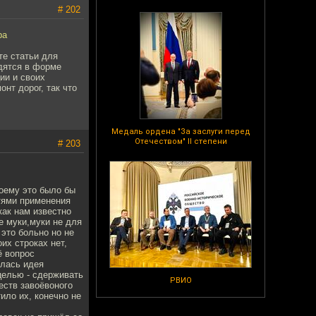
# 202
ра
те статьи для
одятся в форме
ии и своих
нт дорог, так что
Медаль ордена "За заслуги перед
Отечеством" II степени
# 203
оему это было бы
тями применения
как нам известно
е муки,муки не для
это больно но не
их строках нет,
ё вопрос
илась идея
целью - сдерживать
РВИО
еств завоёвоного
тило их, конечно не