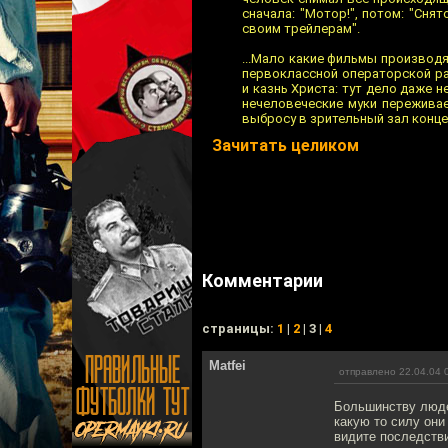
сначала: "Мотор!", потом: "Снят
своим трейлерам".
...Мало какие фильмы производя
первоклассной операторской ра
и казнь Христа: тут дело даже н
нечеловеческие муки переживае
выбросу в зрительный зал конц
Зачитать целиком
Комментарии
cтраницы:
1
|
2
| 3 |
4
Matfei
отправлено 22.04.04 
Большинству люде
какую то силу они
видите последстви