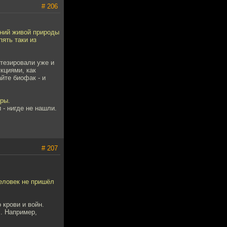
# 206
ений живой природы
пять таки из
нтезировали уже и
укциями, как
йте биофак - и
ры.
 - нигде не нашли.
# 207
еловек не пришёл
 крови и войн.
. Например,