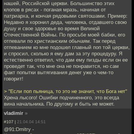
нашей, Российской церкви. Большинство этих
клопов в рясах - поганая мразь, начиная от
патриарха, и кончая рядовыми святошами. Пример:
Недавно я хоронил деда, человека, отдавшего свою
душу и свое здоровье во время Великой
Отечественной Войны. По просьбе моей бабки, его
отпевали по христианским обычаям. Так перед
отпеванием ко мне подошел главный поп той церкви,
и спросил, сколько я ему дам за эту процедуру. Я
естественно ответил, что дам ему пизды если он ее
проведет так, что мне она не понравится, но сам
факт попытки вытягивания денег уже о чем-то
говорит!
> "Если поп пьяница, то это не значит, что Бога нет"
Хрена лысого! Ошибки подчиненного, это всегда
вина начальника. По другому и быть не может.
vladimir
»
#107 |
21.04.04 14:51
@91:Dmitry -