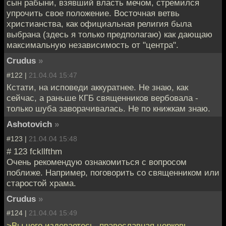
сын рабыни, взявший власть мечом, стремился
упрочить свое положение. Восточная ветвь
христианства, как официальная религия была
выбрана (здесь я только предполагаю) как дающаю
максимальную независимость от "центра".
Crudus
»
#122 |
21.04.04 15:47
Кстати, на исповеди аккуратнее. Не знаю, как
сейчас, а раньше КГБ священников вербовала -
только шуба заворачивалась. Не по книжкам знаю.
Ashotovich
»
#123 |
21.04.04 15:48
# 123 fckllfthm
Очень рекомендую ознакомиться с вопросом
поближе. Например, поговорить со священником или
старостой храма.
Crudus
»
#124 |
21.04.04 15:49
>Вы чего издеваетесь, православная церковь