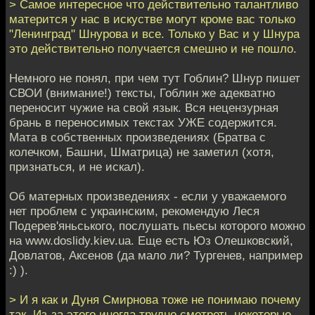
> Самое интересное что действительно талантливо
матерится у нас в искустве могут кроме вас только
"Ленинград" Шнурова и все. Только у Вас и у Шнура
это действительно получается смешно и не пошло.
Немного не понял, при чем тут Гоблин? Шнур пишет
СВОИ (внимание!) тексты, Гоблин же адекватно
переносит чужие на свой язык. Вся нецензурная
брань в переносимых текстах УЖЕ содержится.
Мата в собственных произведениях (Братва с
колечком, Башни, Шматрица) не заметил (хотя,
признаться, и не искал).
Об матерных произведениях - если у уважаемого
нет проблем с украинским, рекомендую Леся
Подерев'яньського, послушать пьесы которого можно
на www.doslidy.kiev.ua. Еще есть Юз Олешковский,
Довлатов, Аксенов (да мало ли? Тургенев, например
:) ).
> И я как и Дуня Смирнова тоже не понимаю почему
так. Из-за этого иногда трудно смотреть некоторые