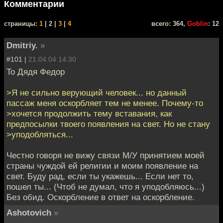
Комментарии
cтраницы:
1
| 2 |
3
|
4
всего: 364,
Goblin
: 12
Dmitriy.
»
#101 |
21.04.04 14:30
To Дядя Федор
>Я не сильно верующий человек... но данный
пассаж меня оскорбляет тем не менее. Почему-то
>хочется продолжить тему вставания, как
предпосылки твоего появления на свет. Но не стану
>уподобляться...
Честно говоря не вижу связи М/У принятием моей
страны чуждой ей религии и моим появление на
свет. Буду рад, если ты укажешь... Если нет то,
пошел ты... (Чтоб не думал, что я уподобляюсь...)
Без обид. Оскорбление в ответ на оскорбление.
Ashotovich
»