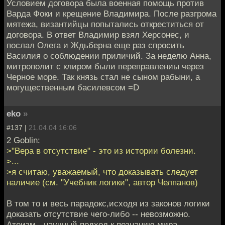
Условием договора была военная помощь против
Варда Фоки и крещение Владимира. После разгрома
мятежа, византийцы попытались откреститься от
договора. В ответ Владимир взял Херсонес, и
послал Олега и Ждьберна еще раз спросить
Василия о соблюдении приличий. За неделю Анна,
митрополит с клиром были переправлениы через
Черное море. Так князь стал не сыном рабыни, а
могущественным басилевсом =D
eko
»
#137 |
21.04.04 16:06
2 Goblin:
>"Вера в отсутствие" - это из истории болезни.
>...
>я считаю, уважаемый, что доказывать следует
наличие (см. "Учебник логики", автор Челпанов)
В том то и весь парадокс,исходя из законов логики
доказать отсутствие чего-либо -- невозможно.
Атеизм - научный подход к познанию мира,