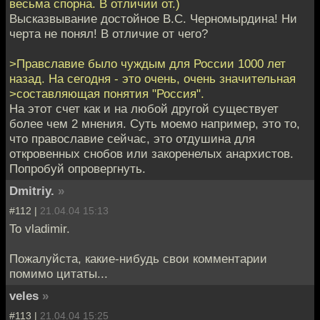
весьма спорна. В отличии от.)
Высказвывание достойное В.С. Черномырдина! Ни
черта не понял! В отличие от чего?
>Правславие было чуждым для России 1000 лет
назад. На сегодня - это очень, очень значительная
>составляющая понятия "Россия".
На этот счет как и на любой другой существует
более чем 2 мнения. Суть моемо например, это то,
что православие сейчас, это отдушина для
откровенных снобов или закоренелых анархистов.
Попробуй опровергнуть.
Dmitriy.
»
#112 |
21.04.04 15:13
To vladimir.
Пожалуйста, какие-нибудь свои комментарии
помимо цитаты...
veles
»
#113 |
21.04.04 15:25