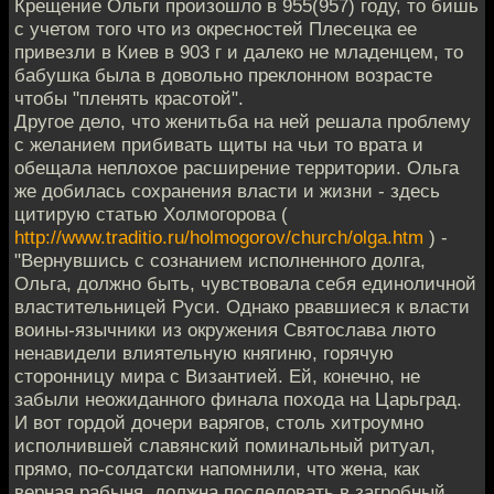
Крещение Ольги произошло в 955(957) году, то бишь
с учетом того что из окресностей Плесецка ее
привезли в Киев в 903 г и далеко не младенцем, то
бабушка была в довольно преклонном возрасте
чтобы "пленять красотой".
Другое дело, что женитьба на ней решала проблему
с желанием прибивать щиты на чьи то врата и
обещала неплохое расширение территории. Ольга
же добилась сохранения власти и жизни - здесь
цитирую статью Холмогорова (
http://www.traditio.ru/holmogorov/church/olga.htm
) -
"Вернувшись с сознанием исполненного долга,
Ольга, должно быть, чувствовала себя единоличной
властительницей Руси. Однако рвавшиеся к власти
воины-язычники из окружения Святослава люто
ненавидели влиятельную княгиню, горячую
сторонницу мира с Византией. Ей, конечно, не
забыли неожиданного финала похода на Царьград.
И вот гордой дочери варягов, столь хитроумно
исполнившей славянский поминальный ритуал,
прямо, по-солдатски напомнили, что жена, как
верная рабыня, должна последовать в загробный