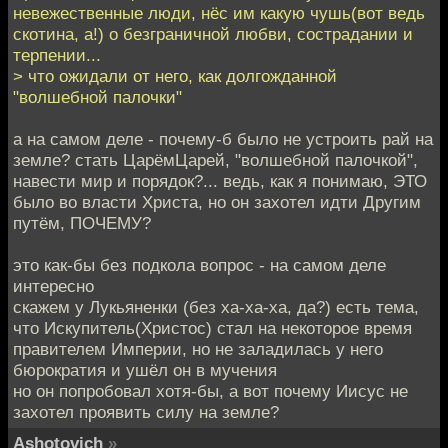
невежественные люди, нёс им какую чушь(вот ведь
скотина, а!) о безграничной любви, сострадании и
терпении...
> что ожидали от него, как долгожданной
"волшебной палочки"
а на самом деле - почему-б было не устроить рай на
земле? стать ЦарёмЦарей, "волшебной палочкой",
навести мир и порядок?... ведь, как я понимаю, ЭТО
было во власти Христа, но он захотел идти Другим
путём, ПОЧЕМУ?
это как-бы без подкола вопрос - на самом деле
интересно
скажем у Лукьяненки (без ха-ха-ха, да?) есть тема,
что Искупитель(Христос) стал на некоторое время
правителем Империи, но не заладилась у него
бюрократия и ушёл он в мучения
но он попробовал хотя-бы, а вот почему Иисус не
захотел проявить силу на земле?
Ashotovich
»