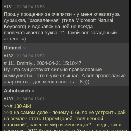
#131 |
21.04.04 15:58
Прошу прощения за очепятки - у меня клавиатура
дурацкая, "разваленная" (типа Microsoft Natural
Keyboard) и вдобавок на ней не всегда
пропечатывается буква "г". Такой вот загадочный
акцент. =)
Dimmel
»
#132 |
21.04.04 15:58
# 111 Dmitriy., 2004-04-21 15:10:47
Ну, что существуют сильно православные
коммунисты - это я уже слышал. А вот правосланые
анархисты - для меня новость... 8-)))
Ashotovich
»
#133 |
21.04.04 16:01
>># 130 Aiki
>>а на самом деле - почему-б было не устроить рай
на земле? стать ЦарёмЦарей, "волшебной
палочкой", навести мир и >>порядок?... ведь, как я
понимаю, ЭТО было во власти Христа, но он захотел