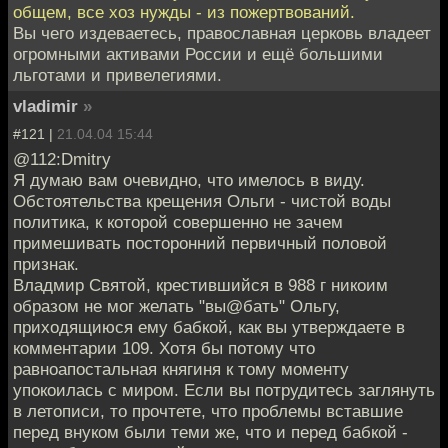
общем, все хоз нужды - из пожертвований.
Вы чего издеваетесь, православная церковь владеет
огромными активами России и ещё большими
льготами и привелегиями.
vladimir
»
#121 |
21.04.04 15:44
@112:Dmitry
Я думаю вам очевидно, что имелось в виду.
Обстоятельства крещения Ольги - чистой воды
политика, к которой совершенно не зачем
примешивать посторонний первичный половой
признак.
Владмир Святой, крестившийся в 988 г никоим
образом не мог желать "вы@бать" Ольгу,
приходящиюся ему бабкой, как вы утверждаете в
комментарии 109. Хотя бы потому что
равноапостальная княгиня к тому моменту
упокоилась с миром. Если вы потрудитесь заглянуть
в летописи, то прочтете, что проблемы вставшие
перед внуком были теми же, что и перед бабкой -