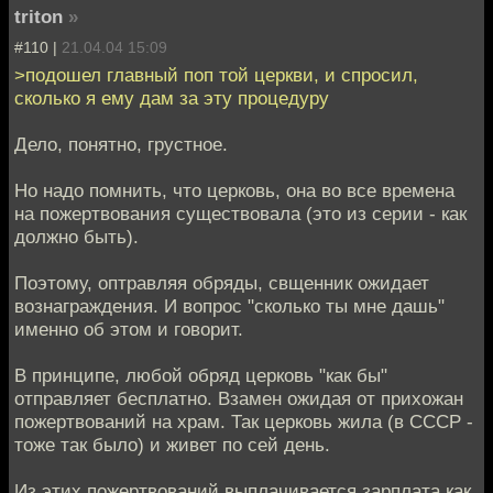
triton
»
#110 |
21.04.04 15:09
>подошел главный поп той церкви, и спросил,
сколько я ему дам за эту процедуру
Дело, понятно, грустное.
Но надо помнить, что церковь, она во все времена
на пожертвования существовала (это из серии - как
должно быть).
Поэтому, оптравляя обряды, свщенник ожидает
вознаграждения. И вопрос "сколько ты мне дашь"
именно об этом и говорит.
В принципе, любой обряд церковь "как бы"
отправляет бесплатно. Взамен ожидая от прихожан
пожертвований на храм. Так церковь жила (в СССР -
тоже так было) и живет по сей день.
Из этих пожертвований выплачивается зарплата как