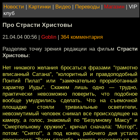
Новости
|
Картинки
|
Видео
|
Переводы
|
Магазин
|
VIP
клуб
Про Страсти Христовы
21.04.04 00:56
|
Goblin
|
364 комментария
Разделяю точку зрения редакции на фильм
Страсти
Христовы
:
Нет никакого желания бросаться фразами "грамотно
вписанный Сатана", "колоритный и правдоподобный
Понтий Пилат" или "замечательно проработанный
характер Иуды". Скажем лишь одно — трудно,
практически невозможно поверить, что подобное
вообще умудрились сделать. Что на съемочной
площадке стояли тривиальные осветители,
невозмутимый человек снимал все происходящее на
камеру, а голос, знакомый по "Безумному Максу" и
"Смертельному оружию", кричал сначала: "Мотор!",
потом: "Снято!", а под конец рабочего дня устало
произносил: "Всем спасибо, можете расходиться по