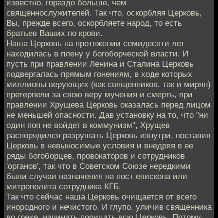
известно, гораздо больше, чем
священнослужителей. Так что, оскорбляя Церковь,
Вы, прежде всего, оскорбляете народ, то есть
братьев Ваших по крови.
Наша Церковь на протяжении семидесяти лет
находилась в плену у богоборческой власти. И
пусть при правлении Ленина и Сталина Церковь
подвергалась прямым гонениям, в ходе которых
миллионы верующих (как священников, так и мирян)
претерпели за свою веру мучения и смерть, при
правлении Хрущева Церковь оказалась перед лицом
не меньшей опасности. Дав установку на то, что "ни
один поп не войдет в коммунизм", Хрущев
распорядился разрушать Церковь изнутри, поставив
Церковь в невыносимые условия и внедряя в ее
ряды богоборцев, провокаторов и сотрудников
'органов', так что в Советском Союзе нередкими
были случаи назначения на пост епископа или
митрополита сотрудника КГБ.
Так что сейчас наша Церковь очищается от всего
инородного и нечистого. И глупо, уличив священника
во грехе, начинать порицать всю Церковь. Потому