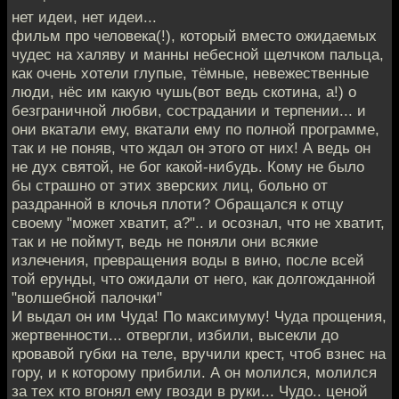
нет идеи, нет идеи...
фильм про человека(!), который вместо ожидаемых
чудес на халяву и манны небесной щелчком пальца,
как очень хотели глупые, тёмные, невежественные
люди, нёс им какую чушь(вот ведь скотина, а!) о
безграничной любви, сострадании и терпении... и
они вкатали ему, вкатали ему по полной программе,
так и не поняв, что ждал он этого от них! А ведь он
не дух святой, не бог какой-нибудь. Кому не было
бы страшно от этих зверских лиц, больно от
раздранной в клочья плоти? Обращался к отцу
своему "может хватит, а?".. и осознал, что не хватит,
так и не поймут, ведь не поняли они всякие
излечения, превращения воды в вино, после всей
той ерунды, что ожидали от него, как долгожданной
"волшебной палочки"
И выдал он им Чуда! По максимуму! Чуда прощения,
жертвенности... отвергли, избили, высекли до
кровавой губки на теле, вручили крест, чтоб взнес на
гору, и к которому прибили. А он молился, молился
за тех кто вгонял ему гвозди в руки... Чудо.. ценой