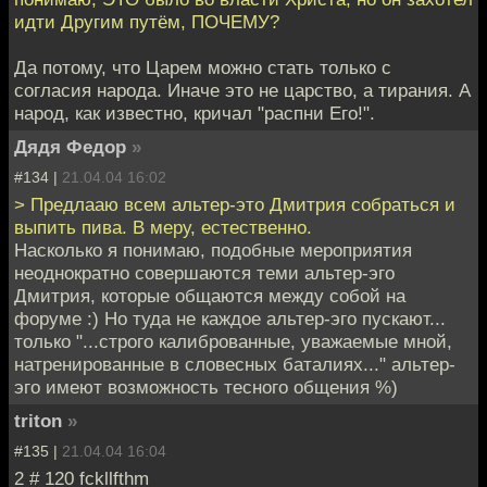
идти Другим путём, ПОЧЕМУ?
Да потому, что Царем можно стать только с
согласия народа. Иначе это не царство, а тирания. А
народ, как известно, кричал "распни Его!".
Дядя Федор
»
#134 |
21.04.04 16:02
> Предлааю всем альтер-это Дмитрия собраться и
выпить пива. В меру, естественно.
Насколько я понимаю, подобные мероприятия
неоднократно совершаются теми альтер-эго
Дмитрия, которые общаются между собой на
форуме :) Но туда не каждое альтер-эго пускают...
только "...строго калиброванные, уважаемые мной,
натренированные в словесных баталиях..." альтер-
эго имеют возможность тесного общения %)
triton
»
#135 |
21.04.04 16:04
2 # 120 fckllfthm