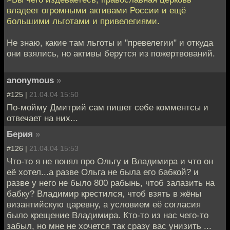
владеет огромными активами России и ещё
большими льготами и привелегиями.
Не знаю, какие там льготы и "превелегии" и откуда
они взялись, но активы берутся из пожертвований.
anonymous
»
#125 |
21.04.04 15:50
По-мойму Дмитрий сам пишет себе комментсы и
отвечает на них...
Берия
»
#126 |
21.04.04 15:53
Что-то я не понял про Ольгу и Владимира и что он
её хотел...а разве Ольга не была его бабкой? и
разве у него не было 800 рабынь, чтоб залазить на
бабку? Владимир крестился, чтоб взять в жёны
византийскую царевну, а условием её согласия
было крещение Владимира. Кто-то из нас чего-то
забыл, но мне не хочется так сразу вас унизить ...