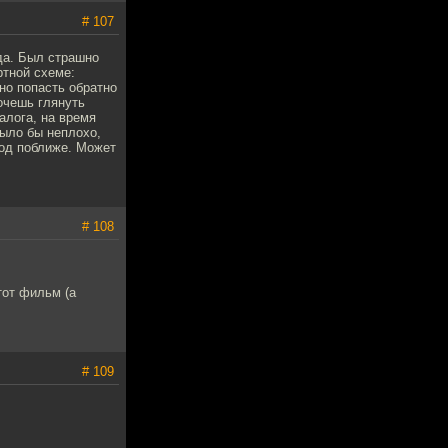
# 107
да. Был страшно
ртной схеме:
но попасть обратно
хочешь глянуть
алога, на время
было бы неплохо,
род поближе. Может
# 108
тот фильм (а
# 109