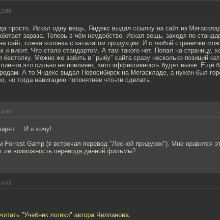
13:56
уда просто. Искал одну вещь, Яндекс выдал ссылку на сайт из Мегаскла
аботает зараза. Теперь в чём неудобство. Искал вещь, заходя по станда
а сайт, слева колонка с каталагом продукции. И с любой странички мож
ак и висит. Что стало стандартом. А там такого нет. Попал на страницу, 
я бестолку. Можно же забить в "рыбу" сайта сразу несколько позиций кат
клиента это сильно не повлияет, зато эффективность будет выше. Ещё 
ородам. А то Яндекс выдал Новосибирск на Мегаскладе, а нужен был го
о, но тогда навигацию попонятнее что-ли сделать.
14:00
рят.... И я хочу!
Forrest Gamp (я встречал перевод "Лесной придурок"). Мне нравится э
т ли возможность перевода данной фильмы?
14:43
итать "Учебник логики" автора Челпанова.