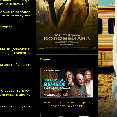
м не приносит.
ю братву на общий
с чёрным негодяем
Уитлэси.
вья не добавляет.
негры, а коварный
Видео
адвоката Бичера в
 с удовольствием
ринимает решение
Трамп против родильного туризма,
чаю формируется
безработица из-за ИИ