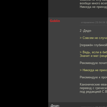
вообще много всего
Никогда не приход
Goblin
отправлено 23.04.04 
2 -Дядя-
> Совсем не случа
[поражён глубиной
> Ведь, если в биб
Значит и мат (нец
Рекомендую почита
> Никогда не прих
Рекомендую к про
Канонические ева
перевод с греческ
под редакцией С.В
-Дядя-