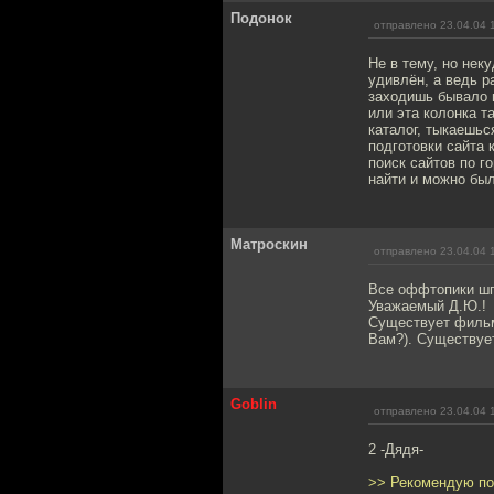
Подонок
отправлено 23.04.04 
Не в тему, но нек
удивлён, а ведь р
заходишь бывало н
или эта колонка т
каталог, тыкаешьс
подготовки сайта 
поиск сайтов по г
найти и можно был
Матроскин
отправлено 23.04.04 
Все оффтопики шпа
Уважаемый Д.Ю.!
Существует фильм 
Вам?). Существуе
Goblin
отправлено 23.04.04 
2 -Дядя-
>> Рекомендую поч