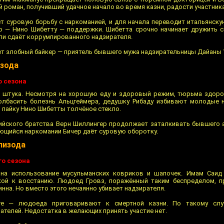
й роман, получивший удачное начало во время казни, радости участника
т суровую борьбу с наркоманией, и для начала переводит итальянску
о — Нино Шибетту — поддержки. Шибетта срочно начинает дружить 
йли сдаёт коррумпированного надзирателя.
ет злобный байкер — приятель бывшего мужа надзирательницы Дайаны 
изода
о сезона
 штука. Несмотря на хорошую еду и здоровый режим, тюрьма здоро
олбасить болезнь Альцгеймера, дедушку Рибаду избивают молодые 
в пайку Нино Шибетты толчёное стекло.
ийского братства Верн Шиллингер продолжает заталкивать бывшего 
ющийся наркомании Бичер даёт суровую оборотку.
пизода
го сезона
 на использование мусульманских ковриков и шапочек. Имам Саид
кой к восстанию. Людоед Гровз, поражённый таким беспределом, п
нна. Но вместо этого нечаянно убивает надзирателя.
ге — людоеда приговаривают к смертной казни. По такому слу
ателей. Недостатка в желающих принять участие нет.