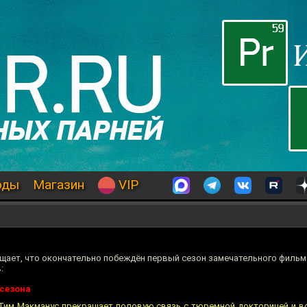
оды
Магазин
VIP
щает, что окончательно побеждён первый сезон замечательного филь
:
 сезона
Тим Макманус прекращает половую связь с тюремной докторицей и в