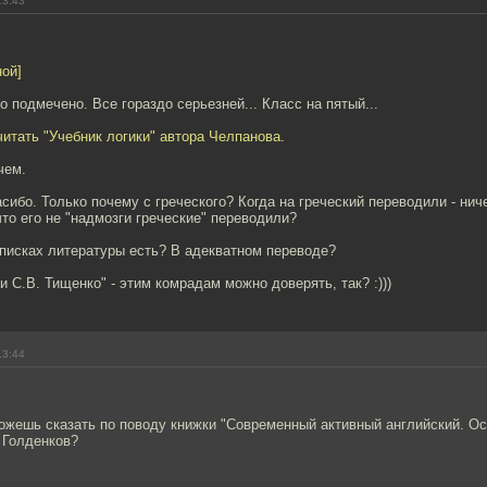
13:43
ой]
о подмечено. Все гораздо серьезней... Класс на пятый...
итать "Учебник логики" автора Челпанова.
чем.
асибо. Только почему с греческого? Когда на греческий переводили - нич
что его не "надмозги греческие" переводили?
списках литературы есть? В адекватном переводе?
и С.В. Тищенко" - этим комрадам можно доверять, так? :)))
13:44
можешь сказать по поводу книжки "Современный активный английский. О
 Голденков?