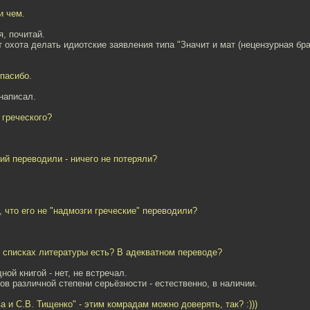
и чем.
я, почитай.
 охота делать идиотские заявления типа "Значит и мат (нецензурная бр
спасибо.
 написал.
 греческого?
кий переводили - ничего не потеряли?
, что его не "надмозги греческие" переводили?
в списках литературы есть? В адекватном переводе?
ной книгой - нет, не встречал.
ов различной степени серьёзности - естественно, в наличии.
а и С.В. Тищенко" - этим комрадам можно доверять, так? :)))