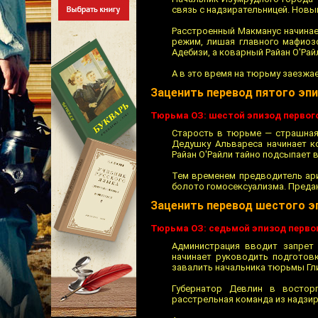
связь с надзирательницей. Новы
Расстроенный Макманус начинае
режим, лишая главного мафиоз
Адебизи, а коварный Райан О'Ра
А в это время на тюрьму заезжа
Заценить перевод пятого эп
Тюрьма ОЗ: шестой эпизод первог
Старость в тюрьме — страшная
Дедушку Альвареса начинает к
Райан О'Райли тайно подсыпает 
Тем временем предводитель ар
болото гомосексуализма. Преда
Заценить перевод шестого э
Тюрьма ОЗ: седьмой эпизод перво
Администрация вводит запрет
начинает руководить подготов
завалить начальника тюрьмы Гли
Губернатор Девлин в востор
расстрельная команда из надзир