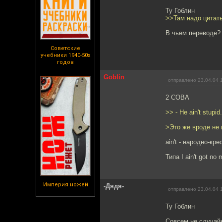
Ту Гоблин
>>Там надо цитаты
В чьем переводе? :
Советские
учебники 1940-50х
годов
Goblin
отправлено 23.04.04 
2 COBA
>> - He ain't stupid.
>Это же вроде не п
ain't - народно-кре
Типа I ain't got no
Империя ножей
-Дядя-
отправлено 23.04.04 
Ту Гоблин
Совсем не случайн