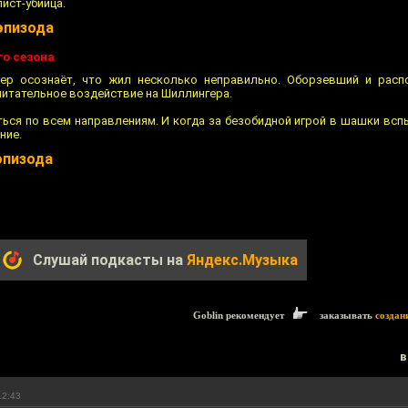
ист-убийца.
эпизода
го сезона
ер осознаёт, что жил несколько неправильно. Оборзевший и расп
питательное воздействие на Шиллингера.
ься по всем направлениям. И когда за безобидной игрой в шашки вспы
ние.
эпизода
Слушай подкасты на
Яндекс.Музыка
Goblin рекомендует
заказывать
создан
в
12:43