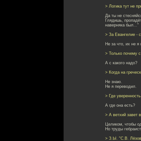
> Логика тут не пр
Да ты не стесняйс
Глядишь, пропадёт
наверняка был..."
> За Евангелие - 
Не за что, их не я
> Только почему с
А с какого надо?
> Когда на гречес
Не знаю.
Не я переводил.
> Где уверенность
А где она есть?
> А ветхий завет 
Целиком, чтобы од
Но труды гебраист
> З.Ы. "С.В. Лёзов