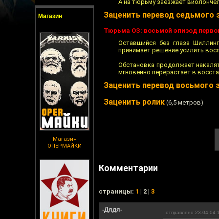
А на тюрьму заезжает виолончел
Заценить перевод седьмого 
Магазин
Тюрьма ОЗ: восьмой эпизод перво
Оставшийся без глаза Шиллинг
принимает решение усилить вос
Обстановка продолжает накалят
мгновенно перерастает в восста
Заценить перевод восьмого 
Заценить ролик
(6,5 метров)
Магазин
ОПЕРМАЙКИ
Комментарии
cтраницы:
1
| 2 |
3
-Дядя-
отправлено 23.04.04 