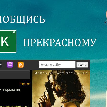
Разное
ма
Тюрьма ОЗ
.
ступает в половую