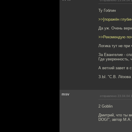
отправлено 23.04.04 
Ту Гоблин
>>[поражён глубин
Да уж. Очень верн
>>Рекомендую поч
Логика тут не при 
За Евангелие - сп
Где уверенность, 
А ветхий завет в 
З.Ы. "С.В. Лёзова 
msv
отправлено 23.04.04 
2 Goblin
Дмитрий, что ты 
DOG!", автор М.А.