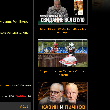
оясавшийся Бичер
Дядя Вова про фильм "Свидание
хивает драка, она
вслепую"
О предстоящем Турнире Святого
Георгия
ие сайтов
в megagroup.ru
сего: 236,
Goblin
: 46
# 101