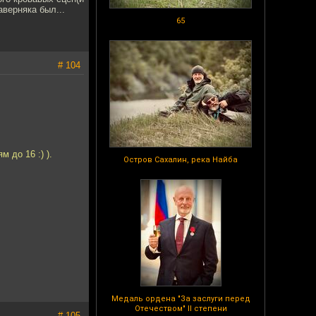
аверняка был...
65
# 104
 до 16 :) ).
Остров Сахалин, река Найба
Медаль ордена "За заслуги перед
Отечеством" II степени
# 105