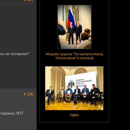
его не потеряли?
Медаль ордена "За заслуги перед
Отечеством" II степени
# 106
сторожно HOT
РВИО