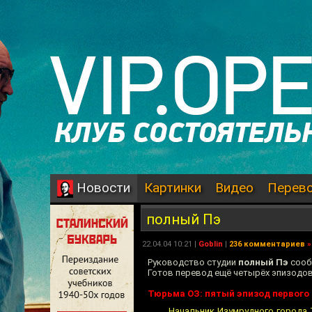
Картинки
Видео
Перев
Новости
полный Пэ
22.04.04 10:21 |
Goblin
|
236 комментариев
»
Руководство студии
полный Пэ
сооб
Готов перевод ещё четырёх эпизодов
Тюрьма ОЗ: пятый эпизод первого
Начальник Изумрудного города 