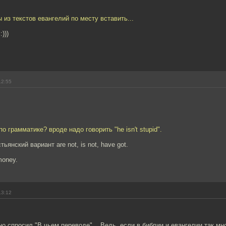
 из текстов евангелий по месту вставить...
)))
12:55
о грамматике? вроде надо говорить "he isn't stupid".
стьянский вариант are not, is not, have got.
 money.
13:12
о спросил "В чьем переводе"... Ведь, если в библии и евангелии так мн