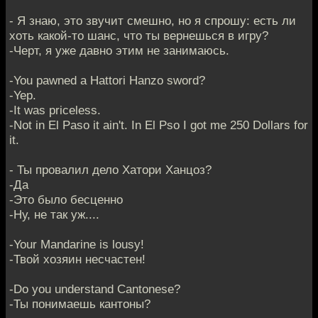
- Я знаю, это звучит смешно, но я спрошу: есть ли
хоть какой-то шанс, что ты вернешься в игру?
-Черт, я уже давно этим не занимаюсь.
-You pawned a Hattori Hanzo sword?
-Yep.
-It was priceless.
-Not in El Paso it ain't. In El Pso I got me 250 Dollars for
it.
- Ты провалил дело Хатори Ханцоз?
-Да
-Это было бесценно
-Ну, не так уж....
-Your Mandarine is lousy!
-Твой хозяин несчастен!
-Do you understand Cantonese?
-Ты понимаешь кантоны?