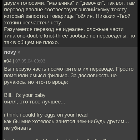
двумя голосами, "мальчика" и "девочки", так вот, там
перевод вполне соотвествует английскому тексту,
который запостил товарищь Гоблин. Никаких -Твой
хозяин несчастен! нету.
Разумеется перевод не идеален, сложные части
типа one-double knot-three вообще не переведены, но
так в общем не плохо.
novy
»
#34 |
07.05.04 09:03
Вы первую часть посмотрите в их переводе. Просто
поменяли смысл фильма. За дословность не
ручаюсь, но что-то вроде:
Bill, it's your baby
билл, это твое лучшее...
i think i could fry eggs on your head
как бы мне хотелось занятся чем-нибудь другим...
не убивать