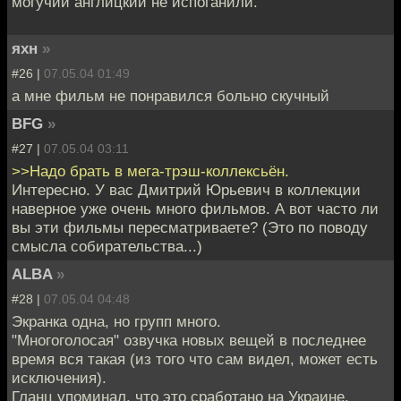
могучий англицкий не испоганили.
яхн
»
#26 |
07.05.04 01:49
а мне фильм не понравился больно скучный
BFG
»
#27 |
07.05.04 03:11
>>Надо брать в мега-трэш-коллексьён.
Интересно. У вас Дмитрий Юрьевич в коллекции
наверное уже очень много фильмов. А вот часто ли
вы эти фильмы пересматриваете? (Это по поводу
смысла собирательства...)
ALBA
»
#28 |
07.05.04 04:48
Экранка одна, но групп много.
"Многоголосая" озвучка новых вещей в последнее
время вся такая (из того что сам видел, может есть
исключения).
Гланц упоминал, что это сработано на Украине.