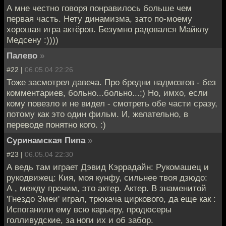
А мне честно говоря понравилось больше чем
первая часть. Нету динамизма, зато по-моему
хорошая игра актёров. Безумно радовался Майклу
Медсену :))))
Палево
»
#22 |
06.05.04 22:26
Тоже засмотрел давеча. Про бредни надмозгов - без
комментариев, больно...больно...;) Но, имхо, если
кому повезло и не видел - смотреть обе части сразу,
потому как это один фильм. И, желательно, в
переводе понятно кого. :)
Суринамская Пипа
»
#23 |
06.05.04 22:30
А ведь там играет Дэвид Кэррадайн: Рукомашец и
рукодвижец: Кия, моя кунфу, сильнее твоя дзюдо:
А , между прочим, это актер. Актер. В знаменитой
'Гнездо Змеи' играл, трюкача циркового, да еще как :
Испоганили ему всю карьеру, продюсеры
голливудские, за ноги их и об забор.