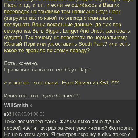
Парк, и т.д. и т.п. и если не ошибаюсь в Ваших
переводах на табличке там написано Соуз Парк
(загрузил как то какой то эпизод специально
послушать Ваши вокальные данные..до сих пор
смакую как Вы в Bigger, Longer And Uncut распевать
будете). Так почему не перевести по нормальному
Южный Парк или уж оставить South Park? или есть
какое-то правило по этому поводу?
Есть, конечно.
Правильно называть его Саут Парк.
> и все же - что значит Even Steven из КБ1 ???
Известно, что: "даже Стивен"!!!
WillSmith
»
#33 |
07.05.04 08:53
Тоже посмотрел сабж. Фильм имхо явно лучше
первой части, как раз за счет увеличенной болтовни.
Но не в этом дело. Я смотрел экранку в divx также с