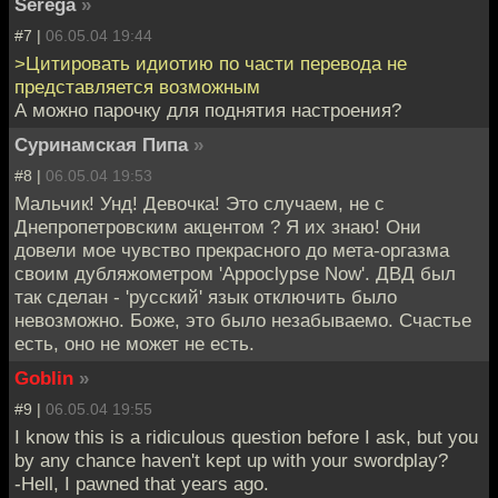
Serёga
»
#7 |
06.05.04 19:44
>Цитировать идиотию по части перевода не
представляется возможным
А можно парочку для поднятия настроения?
Суринамская Пипа
»
#8 |
06.05.04 19:53
Мальчик! Унд! Девочка! Это случаем, не с
Днепропетровским акцентом ? Я их знаю! Они
довели мое чувство прекрасного до мета-оргазма
своим дубляжометром 'Appoclypse Now'. ДВД был
так сделан - 'русский' язык отключить было
невозможно. Боже, это было незабываемо. Счастье
есть, оно не может не есть.
Goblin
»
#9 |
06.05.04 19:55
I know this is a ridiculous question before I ask, but you
by any chance haven't kept up with your swordplay?
-Hell, I pawned that years ago.