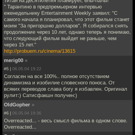
Титан на десятилетия планирует, елы-палы!
" Тарантино в предпремьерном интервью
еженедельнику Entertainment Weekly заявил: "С
самого начала я планировал, что этот фильм станет
моим "За пригоршню долларов". Я собирался снять
продолжение через 10 лет, однако теперь я понимаю,
что следующий фильм выйдет не раньше, чем
через 15 лет."
http://probuem.ru/cinema/13615
merig00
»
#5 |
06.05.04 19:22
Согласен на все 100%.. полное отсутствием
динамизма и изобилие словесного поноса. От
всяких переводов слава богу я избавлен. Оригинал
рулит:) Сатисфакшн получен:)
OldGopher
»
#6 |
06.05.04 19:36
Overreacted... - весь смысл фильма в одном слове.
Overreacted...