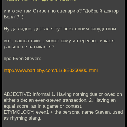
и кто же там Стивен по сценарию? "Добрый доктор
Белл"? :)
Ну да ладно, достал я тут всех своим занудством
вот.. нашел таки... может кому интересно.. и как я
раньше не натыкался?
про Even Steven:
http://www.bartleby.com/61/8/E0250800.html
ADJECTIVE: Informal 1. Having nothing due or owed on
either side: an even-steven transaction. 2. Having an
equal score, as in a game or contest.
ETYMOLOGY: even1 + the personal name Steven, used
as rhyming slang.