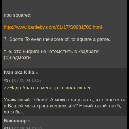
про squared:
http://www.bartleby.com/61/17/S0681700.html
7. Sports To even the score of: to square a game.
т. е. это нифига не "отомстить в квадрате"
(с)надмозги
Ivan aka Killa
»
#37 |
07.05.04 10:27
>>Надо брать в мега-трэш-коллексьён.
Уважаемый Гоблин! А можно ли узнать, что ещё есть
в Вашей мега-трэш-коллексьён? Некий такой топ 5,
хотя бы...
Бакалавр
»
#38 |
07.05.04 10:40