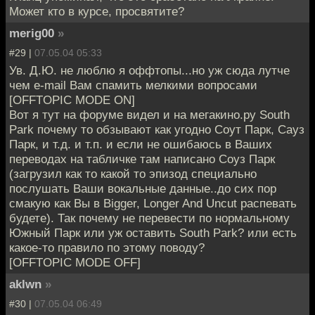
Может кто в курсе, просвятите?
merig00
»
#29 |
07.05.04 05:33
Ув. Д.Ю. не люблю я оффтопы...но уж сюда лутче
чем e-mail Вам спамить мелкими вопросами
[OFFTOPIC MODE ON]
Вот я тут на форуме видел и на мегакино.ру South
Park почему то обзывают как угодно Соут Парк, Сауз
Парк, и т.д. и т.п. и если не ошибаюсь в Ваших
переводах на табличке там написано Соуз Парк
(загрузил как то какой то эпизод специально
послушать Ваши вокальные данные..до сих пор
смакую как Вы в Bigger, Longer And Uncut распевать
будете). Так почему не перевести по нормальному
Южный Парк или уж оставить South Park? или есть
какое-то правило по этому поводу?
[OFFTOPIC MODE OFF]
aklwn
»
#30 |
07.05.04 06:49