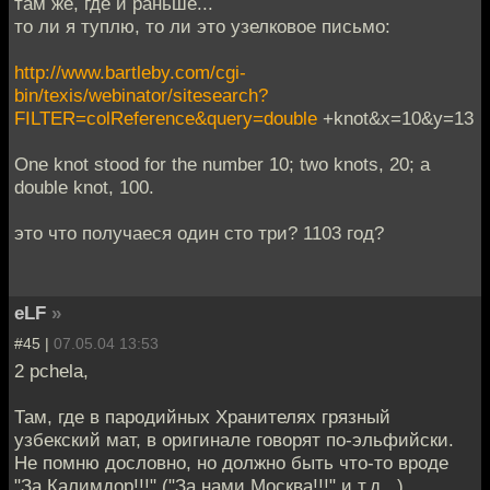
там же, где и раньше...
то ли я туплю, то ли это узелковое письмо:
http://www.bartleby.com/cgi-
bin/texis/webinator/sitesearch?
FILTER=colReference&query=double
+knot&x=10&y=13
One knot stood for the number 10; two knots, 20; a
double knot, 100.
это что получаеся один сто три? 1103 год?
eLF
»
#45 |
07.05.04 13:53
2 pchela,
Там, где в пародийных Хранителях грязный
узбекский мат, в оригинале говорят по-эльфийски.
Не помню дословно, но должно быть что-то вроде
"За Калимдор!!!" ("За нами Москва!!!" и т.д...)