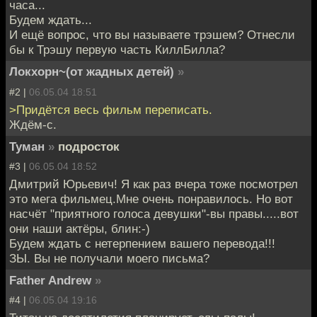
часа...
Будем ждать...
И ещё вопрос, что вы называете трэшем? Отнесли
бы к Трэшу первую часть КиллБилла?
Локхорн~(от жадных детей)
»
#2 |
06.05.04 18:51
>Придётся весь фильм переписать.
Ждём-с.
Туман
»
подросток
#3 |
06.05.04 18:52
Дмитрий Юрьевич! Я как раз вчера тоже посмотрел
это мега фильмец.Мне очень понравилось. Но вот
насчёт "приятного голоса девушки"-вы правы.....вот
они наши актёры, блин:-)
Будем ждать с нетерпением вашего перевода!!!
ЗЫ. Вы не получали моего письма?
Father Andrew
»
#4 |
06.05.04 19:16