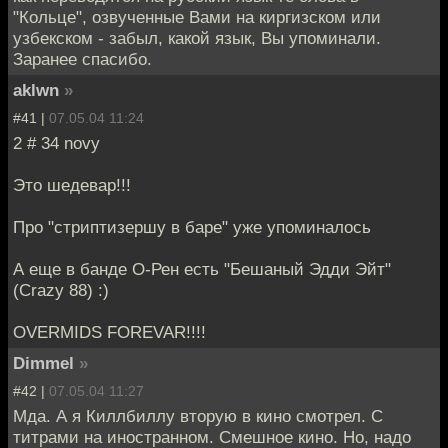
"Кольце", озвученные Вами на киргизском или
узбекском - забыл, какой язык, Вы упоминали.
Заранее спасибо.
aklwn
»
#41 |
07.05.04 11:24
2 # 34 novy
Это шедевар!!!
Про "стриптизершу в баре" уже упоминалось
А еще в банде О-Рен есть "Бешаный Эдди Эйт"
(Crazy 88) :)
OVERMIDS FOREVAR!!!!
Dimmel
»
#42 |
07.05.04 11:27
Мда. А я Киллбиллу вторую в кино смотрел. С
титрами на иностранном. Смешное кино. Но, надо