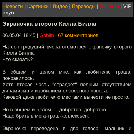
Новости
|
Картинки
|
Видео
|
Переводы
|
Магазин
|
VIP
клуб
Экраночка второго Килла Билла
06.05.04 18:45
|
Goblin
|
67 комментариев
На сон грядущий вчера отсмотрел экраночку второго
Килла Билла.
Что сказать?
В общем и целом мне, как любителю трэша,
понравилось.
Хотя вторая часть "страдает" полным отсутствием
динамизма и изобилием словесного поноса.
Каковой даже любителю местами вынести не просто.
Но в общем и целом — добротно, добротно.
Надо брать в мега-трэш-коллексьён.
Экраночка переведена в два голоса: мальчик и