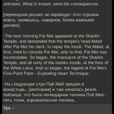
unknown. What is known, were the consequences.
[переводчик решает не переводит этот отрывок
вовсе, занявшись, наверное, более важными
делами]
-The next morning Pai Mei appeared at the Shaolin
Temple, and demanded that the temple's head Abbot
offer Pai Mei his neck, to repay the insult. The Abbot, at
first, tried to console Pai Mei, only to find, Pai Mei was
inconsolable. So began, the massacre of the Shaolin
Temple, and all sixty of the monks inside, at the fists of
the White Lotus. And so began, the legend of Pai Mei's
Five-Point Palm - Exploding Heart Technique.
-На следующее утро Пай Мей пришел в
монастырь...[молчание] и там началась резня,
побоище, это была легендарная техника Пэй Мея -
пять точек, взрывоопасная техника..
Урк
»