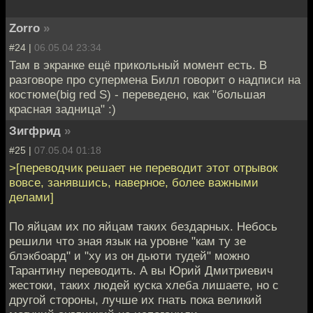
Zorro
»
#24 |
06.05.04 23:34
Там в экранке ещё прикольный момент есть. В
разговоре про супермена Билл говорит о надписи на
костюме(big red S) - переведено, как "большая
красная задница" :)
Зигфрид
»
#25 |
07.05.04 01:18
>[переводчик решает не переводит этот отрывок
вовсе, занявшись, наверное, более важными
делами]
По яйцам их по яйцам таких бездарных. Небось
решили что зная язык на уровне "кам ту зе
блэкбоард" и "ху из он дьюти тудей" можно
Тарантину переводить. А вы Юрий Дмитриевич
жестоки, таких людей куска хлеба лишаете, но с
другой стороны, лучше их гнать пока великий