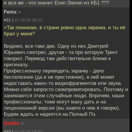
и все же - что значит Even Steven из КБ1 ???
Fenix
»
#31 |
07.05.04 08:22
>Так понимаю, в стране ровно одна экранка, и ты её
брал у меня?
Видимо, все-таки две. Одну из них Дмитрий
Юрьевич смотрел, другая - та про которую Трент
говорил. Перевод там действительно ближе к
оригиналу.
Профессионалу переводить экранку - дело
бесполезное (да и не престижное), в ней может
недоставать каких-то видеофрагментов или звука.
Можно себя запросто скомпрометировать. Поэтому и
занимаются этим случайные люди. Впрочем, наши
профессионалы, тоже могут маху дать и на
лицензионной версии (вы знаете о чем я говорю).
Будем ждать и надеятся на Полный Пэ.
Goblin
»
#32 |
07.05.04 08:50