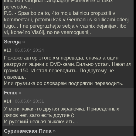
kinoteatr Original Language)! Pomenshe bi takix
perevodov...
P.S. - Spasibo za to, 4to moju latinicu propustili v
kommentarii, potomu kak v Germanii s kirillicami o4enj
tugo... I ne peregruzhajte sebja v vashix dejanijax, ibo
vi, kone4no Vis6ij, no ne vsemogushij.
Serёga
»
#13 |
06.05.04 20:24
Пожоже автор этого,хм перевода, сначала один
разгрузил ящики с DVD-ками.Сильно устал. Накатил
грамм 150. И стал переводить. По другому не
скажешь.
Или грузчика со словарем подпрягли переводить.
Fenix
»
#14 |
06.05.04 20:31
У меня какая-то другая экраночка. Приведенных
ляпов нет, зато есть другие (:
И русский нельзя выключить...
Суринамская Пипа
»