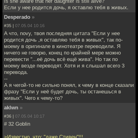
Is she aware that her daughter is still alive?
Если у нее родится дочь, я оставлю тебя в живых.
Desperado
»
#35 |
07.05.04 10:16
А что, novy, твоя последняя цитата "Если у нее
родится дочь ,я оставляю тебя в живых", так по-
моему в оригинале в кинотеатре переводили. Я
ничего не говорю, конец по крайней мере можно
перевести "...её дочь всё ещё жива". Но так по
моему везде переводят. Хотя и я слышал всего 3
перевода.
--
А я чегой-то не сильно понял, к чему в конце сказали
фразу "Если у неё будет дочь, ты останешься в
живых". Чего к чему-то?
aklwn
»
#36 |
07.05.04 10:17
# 32 Goblin
>Известно, что: "даже Стивен"!!!