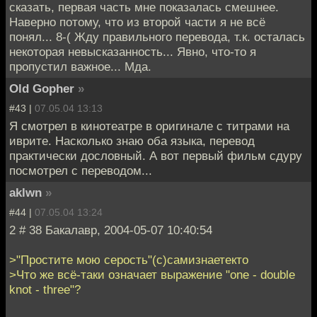
сказать, первая часть мне показалась смешнее.
Наверно потому, что из второй части я не всё
понял... 8-( Жду правильного перевода, т.к. осталась
некоторая невысказанность... Явно, что-то я
пропустил важное... Мда.
Old Gopher
»
#43 |
07.05.04 13:13
Я смотрел в кинотеатре в оригинале с титрами на
иврите. Насколько знаю оба языка, перевод
практически дословный. А вот первый фильм сдуру
посмотрел с переводом...
aklwn
»
#44 |
07.05.04 13:24
2 # 38 Бакалавр, 2004-05-07 10:40:54
>"Простите мою серость"(с)самизнаетекто
>Что же всё-таки означает выражение "one - double
knot - three"?