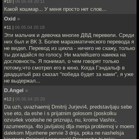
#10 |
06.05.04 20:11
Какой кошмар... У меня просто нет слов...
Oxid
»
#11 |
06.05.04 20:18
Эти мальчик и девочка многие ДВД перевели. Среди
них был и ВК 3. Более маразматического перевода я
не видел. Перевод из цикла - ничего не скажу, только
ты догадайся по голосу. Ни малейшего намека на
дословность. Я понимал, о чем говорят только
потому,что смотрел его в кино. Когда Гэндальф в
двадцатый раз сказал "победа будет за нами", я уже
не выдержал...
D.Angel
»
#12 |
06.05.04 20:20
Da uzh, uvazhaemij Dmitrij Jurjevi4, predstavljaju sebe
vse eto, da eshe i s prijatnim golosom (poskolku
ozvu4ek voobshe ne priznaju, nu, krome Vashix,
razumeetsja. 4to javljalosj dlja menja problemoj v moem
dalekom Mjunhene pervie 3 dnja, poka ne nashelsja