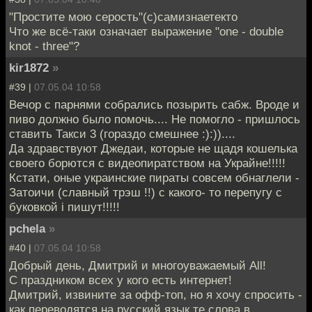
"Простите мою серость"(с)самизнаетекто
Что же всё-таки означает выражение "one - double
knot - three"?
kir1872
»
#39 |
07.05.04 10:58
Вечор с парнями собрались позырить сабж. Вроде и
пиво должно было помочь.... Не помогло - пришлось
ставить Такси 3 (гораздо смешнее :):))....
Да здравствуют Джедаи, которые не щадя кошелька
своего борются с видеопиратством на Украйне!!!!!
Кстати, оные украинские пираты совсем обнаглели -
Затоичи (славный трэш !!) с какого- то перепугу с
буковкой i пишут!!!!!
pchela
»
#40 |
07.05.04 10:58
Добрый день, Дмитрий и многоуважаемый All!
С праздником всех у кого есть интернет!
Дмитрий, извините за офф-топ, но я хочу спросить -
как переводятся на русский язык те слова в