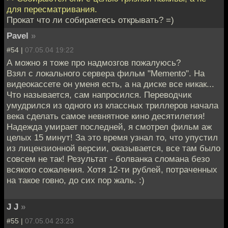
для пересматривания.
Прокат что ли собираетесь открывать? =)
Pavel
»
#54 |
07.05.04 19:22
А можно я тоже про надмозгов пожалуюсь?
Взял с локального сервера фильм "Memento". На
видеокассете он уменя есть, а на диске все никак...
Что называется, сам напросился. Переводчик
умудрился из одного из классных триллеров начала
века сделать самое невнятное кино десятилетия!
Надежда умирает последней, я смотрел фильм аж
целых 15 минут! За это время узнал то, что упустил
из лицензионной версии, оказывается, все там было
совсем не так! Результат - болванка сломана безо
всякого сожаления. Хотя 12-ти рублей, потраченных
на такое говно, до сих пор жаль. :)
J J
»
#55 |
07.05.04 23:23