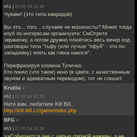
#51 |
07.05.04 15:48
Чуваки! (это типа камрадов)
Вы это... того... случаем не мазохисты? Может тогда
клуб по интересам организуете: СмОтрите
экраночку, а потом дружно плюётесь весь вечер под
разговоры типа "тьфу (или лучше "пфуй" - это по-
западному) опять как говна наелся".
Перефразируя хозяина Тупичка:
Кто понял (что такое) кино (в цвете, с качественным
звуком и адекватным переводом), тот не спешит.
Krutila
»
#52 |
07.05.04 16:25
Нате вам, любители Kill Bill.
http://kill-bill.cz/game/index.php
BFG
»
#53 |
07.05.04 16:38
>>Собираются они с целью грязной наживы, а не