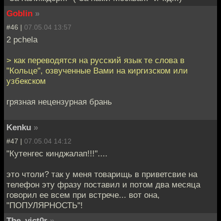
Goblin
»
#46 |
07.05.04 13:57
2 pchela
> как переводятся на русский язык те слова в
"Кольце", озвученные Вами на киргизском или
узбекском
грязная нецензурная брань
Kenku
»
#47 |
07.05.04 14:12
"Кутенгес кинджалап!!!"....
это чтоли? так у меня товарищь в приветсвие на
телефон эту фразу поставил и потом два месяца
говорил ее всем при встрече... вот она,
"ПОПУЛЯРНОСТЬ"!
The_vict0r
»