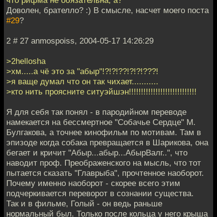
Доволен, брателло? :) В смысле, насчет моего поста
#29
?
2 # 27 anmospoiss, 2004-05-17 14:26:29
>2hellosha
>хм.....а чё это за "абыр"!?!?!??!?!?!???!
>я ваще думал что он так чихает...........
>кто нить проясните ситуэйшэн!!!!!!!!!!!!!!!!!!!!!!!!!!!!
Я для себя так понял - в пародийном переводе
намекается на бессмертное "Собачье Сердце" М.
Булгакова, а точнее кинофильм по мотивам. Там в
эпизоде когда собака превращается в Шарикова, она
бегает и кричит "Абыр...абыр...АбырВалг..", что
наводит проф. Преображенского на мысль, что тот
пытается сказать "Главрыба", прочтенное наоборот.
Почему именно наоборот - скорее всего этим
подчеркивается переворот в сознании существа.
Так и в фильме, Голый - он ведь раньше
нормальный был. Только после кольца у него крыша