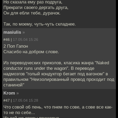
Но сказала ему раз подруга,
Прекрати своего дергать друга,
Он для ебли тебе, дурачок.
Так, по моему, чуть-чуть складнее.
masiulis
»
#46 |
17.05.04 15:26
2 Поп Гапон
Спасибо на добром слове.
Из переводческих приколов, класика жанра "Naked
conductor runs under the wagon". В переводе
надмозгов "голый кондуктор бегает под вагоном" в
правильном "Неизолированный провод проходит под
станиной"
Krom
»
#47 |
17.05.04 15:28
Что совой об пень, что пнем по сове, а сове все как-
то не по себе...
Из той же оперы примерно.