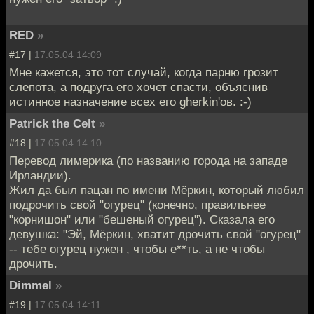
RED
»
#17 |
17.05.04 14:09
Мне кажется, это тот случай, когда парню грозит
слепота, а подруга его хочет спасти, объяснив
истинное назначение всех его gherkin'ов. :-)
Patrick the Celt
»
#18 |
17.05.04 14:10
Перевод лимерика (по названию города на западе
Ирландии).
Жил да был пацан по имени Мёркин, который любил
подрочить свой "огурец" (конечно, правильнее
"корнишон" или "бешеный огурец"). Сказала его
девушка: "Эй, Мёркин, хватит дрочить свой "огурец"
-- тебе огурец нужен , чтобы е**ть, а не чтобы
дрочить.
Dimmel
»
#19 |
17.05.04 14:11