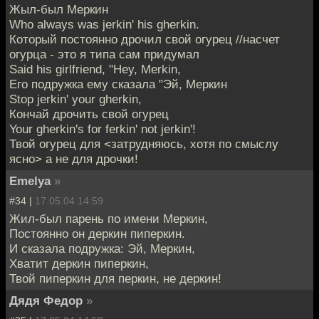
Жыл-был Меркин
Who always was jerkin' his gherkin.
Который постоянно дрочил свой огурец //насчет
огурца - это я типа сам придумал
Said his girlfriend, "Hey, Merkin,
Его подружка ему сказала "Эй, Меркин
Stop jerkin' your gherkin,
Кончай дрочить свой огурец
Your gherkin's for ferkin' not jerkin'!
Твой огурец для <затрудняюсь, хотя по смыслу
ясно> а не для дрочки!
Emelya
»
#34 |
17.05.04 14:59
Жил-был парень по имени Меркин,
Постоянно он деркин пиперкин.
И сказала подружка: Эй, Меркин,
Хватит деркин пиперкин,
Твой пиперкин для перкин, не деркин!
Дядя Федор
»