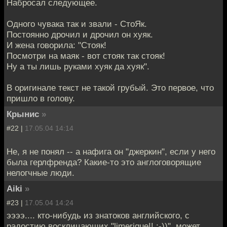
Набросал следующее.
Одного чувака так и звали - СтоЯк.
Постоянно дрочил и дрочил он хуяк.
И жена говорила: "Стояк!
Посмотри на маяк - вот стояк так стояк!
Ну а ты лишь руками хуяк да хуяк".
В оригинале текст не такой грубый. Это первое, что
пришло в голову.
Крынис
»
#22 |
17.05.04 14:14
Не, я не понял -- а нафига он "джеркин", если у него
была герлфренда? Какие-то это англоговорящие
нелогчные люди.
Aiki
»
#23 |
17.05.04 14:24
ээээ.... кто-нибудь из знатоков английского, с
радостию восклицающих "limerique!! :-))", может