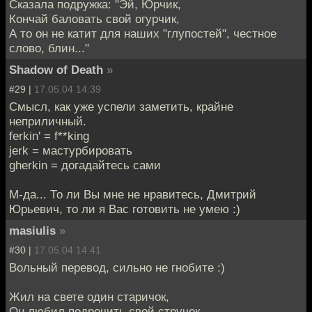
Сказала подружка: "Эй, Юрчик,
Кончай баловать свой огурчик,
А то он не катит для наших "глупостей", честное
слово, блин..."
Shadow of Death
»
#29 |
17.05.04 14:39
Смысл, как уже успели заметить, крайне
неприличный.
ferkin' = f**king
jerk = мастурбировать
gherkin = догадайтесь сами
М-да... То ли Вы мне не нравитесь, Дмитрий
Юрьевич, то ли я Вас готовить не умею :)
masiulis
»
#30 |
17.05.04 14:41
Вольный перевод, сильно не гнобите :)
Жил на свете один старичок,
Он любил подрочить свой стручок,