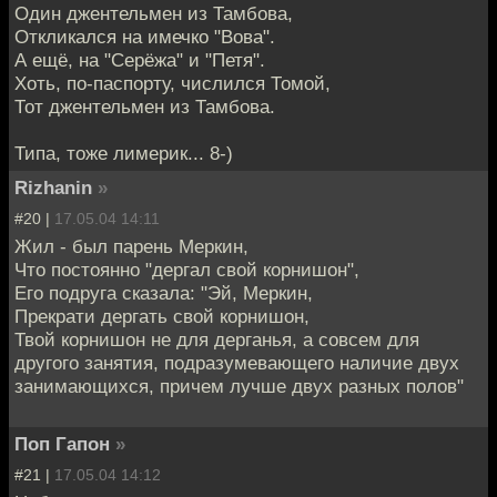
Один джентельмен из Тамбова,
Откликался на имечко "Вова".
А ещё, на "Серёжа" и "Петя".
Хоть, по-паспорту, числился Томой,
Тот джентельмен из Тамбова.
Типа, тоже лимерик... 8-)
Rizhanin
»
#20 |
17.05.04 14:11
Жил - был парень Меркин,
Что постоянно "дергал свой корнишон",
Его подруга сказала: "Эй, Меркин,
Прекрати дергать свой корнишон,
Твой корнишон не для дерганья, а совсем для
другого занятия, подразумевающего наличие двух
занимающихся, причем лучше двух разных полов"
Поп Гапон
»
#21 |
17.05.04 14:12