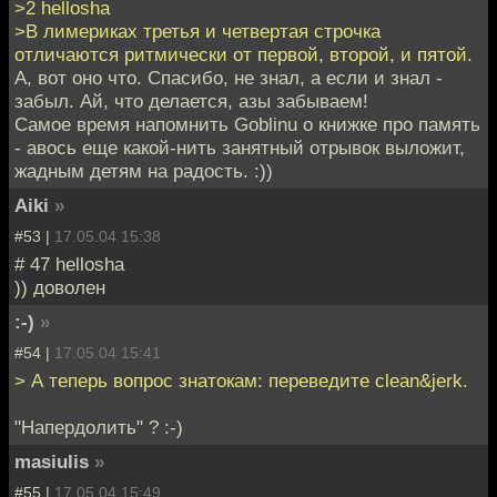
>2 hellosha
>В лимериках третья и четвертая строчка
отличаются ритмически от первой, второй, и пятой.
А, вот оно что. Спасибо, не знал, а если и знал -
забыл. Ай, что делается, азы забываем!
Самое время напомнить Goblinu о книжке про память
- авось еще какой-нить занятный отрывок выложит,
жадным детям на радость. :))
Aiki
»
#53 |
17.05.04 15:38
# 47 hellosha
)) доволен
:-)
»
#54 |
17.05.04 15:41
> А теперь вопрос знатокам: переведите clean&jerk.
"Напердолить" ? :-)
masiulis
»
#55 |
17.05.04 15:49