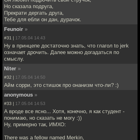
Но сказала подруга,
Прекрати дергать друга,
Тебе для ебли он дан, дурачок.
Feunoir
»
#31 |
17.05.04 14:43
Ну в принцепе достаточно знать, что глагол to jerk
означает дрочить. Далее можно догадаться по
смыслу.
Niter
»
#32 |
17.05.04 14:50
Айм сорри, это стишок про онанизм что-ли? :)
anonymous
»
#33 |
17.05.04 14:53
А вроде все ясно... Хотя, конечно, я как студент -
понимаю, но сказать не могу :))
Ну, примерно так, ИМХО:
There was a fellow named Merkin,