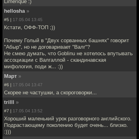
Limerique :)
hellosha
»
#5 |
17.05.04 13:45
Кстати, ОФФ-ТОП ;))
Почему Голый в "Двух сорванных башнях" говорит
"Абыр", но не договаривает "Валг"?
Не смею думать, что Goblinu не хотелось впутывать
ассоциации с Валгаллой - скандинавская
мифология, поди ж... :))
Март
»
#6 |
17.05.04 13:47
Скорее не частушки, а скороговорки...
trilll
»
#7 |
17.05.04 13:52
Хороший маленький урок разговорного английского.
Подрастающему поколению будет очень... близко.
:)))