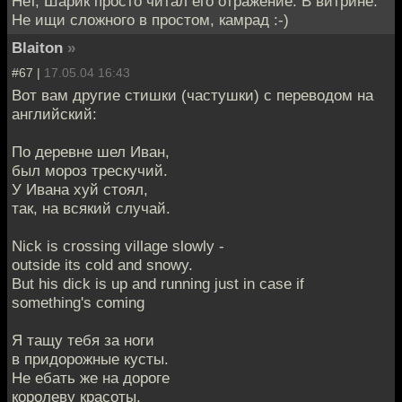
Нет, Шарик просто читал его отражение. В витрине.
Не ищи сложного в простом, камрад :-)
Blaiton
»
#67 |
17.05.04 16:43
Вот вам другие стишки (частушки) с переводом на
английский:
По деревне шел Иван,
был мороз трескучий.
У Ивана хуй стоял,
так, на всякий случай.
Nick is crossing village slowly -
outside its cold and snowy.
But his dick is up and running just in case if
something's coming
Я тащу тебя за ноги
в придорожные кусты.
Не ебать же на дороге
королеву красоты.