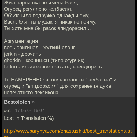
Жил парнишка по имени Вася,
Огурец регулярно колбасил,
Объяснила подружка однажды ему,
Вася, бля, ты мудак, я никак не пойму,
Ты хоть мне бы разок впидорасил...
Аргументация
весь оригинал - жуткий слэнг.
jerkin - дрочить
gherkin - корнишон (типа огурчик)
ferkin - искаженное трахать, впендюрить.
То НАМЕРЕННО использованы и "колбасил" и
огурец и "впидорасил" для сохранения духа
непечатного лексикона.
Bestolotch
»
#61 |
17.05.04 16:07
Lost in Translation %)
http://www.barynya.com/chastushki/best_translations.st