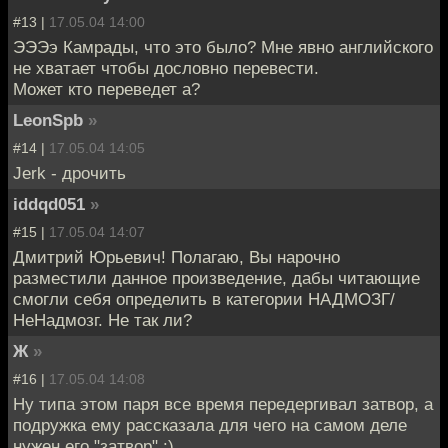
#13 |
17.05.04 14:00
ЭЭЭэ Камрады, что это было? Мне явно английского
не хватает чтобы дословно перевести.
Может кто переведет а?
LeonSpb
»
#14 |
17.05.04 14:05
Jerk - дрочить
iddqd051
»
#15 |
17.05.04 14:07
Дмитрий Юрьевич! Полагаю, Вы нарочно
разместили данное произведение, дабы читающие
смогли себя определить в категории НАДМОЗГ/
НеНадмозг. Не так ли?
Ж
»
#16 |
17.05.04 14:08
Ну типа этом паря все время передергивал затвор, а
подружка ему рассказала для чего на самом деле
нужен его "затвор" :)