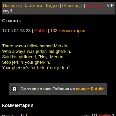
Новости
|
Картинки
|
Видео
|
Переводы
|
Магазин
|
VIP
клуб
Стишок
17.05.04 13:23
|
Goblin
|
132 комментария
There was a fellow named Merkin,
Who always was jerkin' his gherkin.
Said his girlfriend, "Hey, Merkin,
Stop jerkin' your gherkin,
Your gherkin's for ferkin' not jerkin'!
Смотри ролики Гоблина на
канале Rutube
Комментарии
cтраницы: 1 |
2
всего: 132,
Goblin
: 2