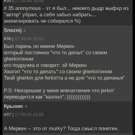
#35 |
17.05.04 14:59
# 35 anonymous - эт я был... некоего дыдр жыфхр из
"автор" убрал, а себя забыл набрать...
анонизировать не собирался %)
Sneznij
»
#36 |
17.05.04 15:02
Был парень по имени Меркин
который постоянно "что то делал" со своим
gherkin'ином
его подружка и говорит: эй Меркин
Хватит "что то делать" со своим gherkin'ином
Твой gherkin для ferkin'га а не для "что то деланья"
P.S: Нехорошее у меня впечатление что jerkin'
переводится как "казлил".:)))))))))))))
Крынис
»
#37 |
17.05.04 15:05
А Меркин -- это от murky? Тогда смысл понятен.