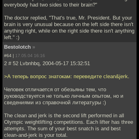
everybody had two sides to their brain?"
The doctor replied, "That's true, Mr. President. But your
brain is very unusual because on the left side there isn't
anything right, while on the right side there isn't anything
left." :)
Bestolotch
»
#64 |
17.05.04 16:16
2 # 52 Lvbnhbq, 2004-05-17 15:32:51
>А теперь вопрос знатокам: переведите clean&jerk.
Человек отличается от обезьяны тем, что
руководствуется не только личным опытом, но и
сведениями из справочной литературы :)
The clean and jerk is the second lift performed in all
Olympic weightlifting competitions. Each lifter has three
attempts. The sum of your best snatch is and best
clean-and-jerk is your total.