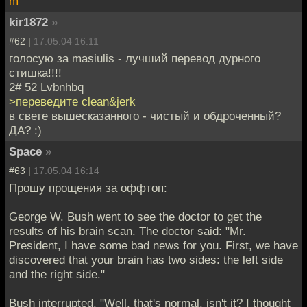
m
kir1872
»
#62 |
17.05.04 16:11
голосую за masiulis - лучший перевод дурного
стишка!!!!
2# 52 Lvbnhbq
>переведите clean&jerk
в свете вышесказанного - чистый и обдроченный?
ДА? :)
Space
»
#63 |
17.05.04 16:14
Прошу прощения за оффтоп:
George W. Bush went to see the doctor to get the
results of his brain scan. The doctor said: "Mr.
President, I have some bad news for you. First, we have
discovered that your brain has two sides: the left side
and the right side."
Bush interrupted, "Well, that's normal, isn't it? I thought