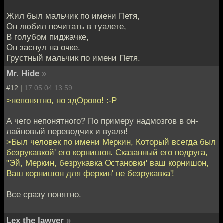
Жил был мальчик по имени Петя,
Он любил почитать в туалете,
В голубом пиджачке,
Он заснул на очке.
Грустный мальчик по имени Петя.
Mr. Hide
»
#12 |
17.05.04 13:59
>непонятно, но здОрово! :-P
А чего непонятного? По примеру надмозгов в он-
лайновый переводчик и вуаля!
>Был человек по имени Меркин, Который всегда был
безрукавкой' его корнишон. Сказанный его подруга,
"Эй, Меркин, безрукавка Остановки' ваш корнишон,
Ваш корнишон для феркин' не безрукавка'!
Все сразу понятно.
Lex the lawyer
»