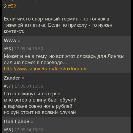
2
#52
Если чисто спортивный термин - то толчок в
тяжелой атлетике. Если по приколу - то нужен
контекст.
Www
»
#56 |
17.05.04 15:53
Может и не в тему, но вот этот словарь для Лингвы
сильно помог в переводе...
http://www.lanovets.ru/files/oxford.rar
Zander
»
#57 |
17.05.04 15:56
Стою покинут и потерян
мне ветер в спину бьет ебучий
в кармане ровно ноль рублей
но хуй стоит на всякий случай
Поп Гапон
»
#58 |
17.05.04 16:03