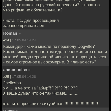
данный стишок на русский перевести?... понятно,
что рифма не обязательна, а?
чиста, т.с. для просвещения
заранее признателен
Roman
»
#24 |
17.05.04 14:24
Командир - какие мысли по переводу Dogville?
Как понимаю, в конце там идет неплохая игра слов и
мыслей, когда героине объясняют, что прощать всех
- самое огромное высокомерие. В планах есть?
anmospoiss
»
#25 |
17.05.04 14:26
2hellosha
хм.....а чё это за "абыр"!?!?!??!?!?!???!
я ваще думал что он так чихает...........
кто нить проясните ситуэйшэн!!!!!!!!!!!!!!!!!!!!!!!!!!!!