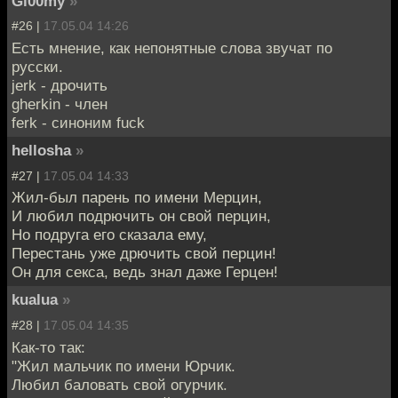
Gl00my
»
#26 |
17.05.04 14:26
Есть мнение, как непонятные слова звучат по
русски.
jerk - дрочить
gherkin - член
ferk - синоним fuck
hellosha
»
#27 |
17.05.04 14:33
Жил-был парень по имени Мерцин,
И любил подрючить он свой перцин,
Но подруга его сказала ему,
Перестань уже дрючить свой перцин!
Он для секса, ведь знал даже Герцен!
kualua
»
#28 |
17.05.04 14:35
Как-то так:
"Жил мальчик по имени Юрчик.
Любил баловать свой огурчик.