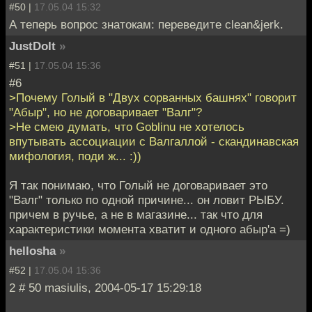
#50 |
17.05.04 15:32
А теперь вопрос знатокам: переведите clean&jerk.
JustDoIt
»
#51 |
17.05.04 15:36
#6
>Почему Голый в "Двух сорванных башнях" говорит
"Абыр", но не договаривает "Валг"?
>Не смею думать, что Goblinu не хотелось
впутывать ассоциации с Валгаллой - скандинавская
мифология, поди ж... :))
Я так понимаю, что Голый не договаривает это
"Валг" только по одной причине... он ловит РЫБУ.
причем в ручье, а не в магазине... так что для
характеристики момента хватит и одного абыр'а =)
hellosha
»
#52 |
17.05.04 15:36
2 # 50 masiulis, 2004-05-17 15:29:18