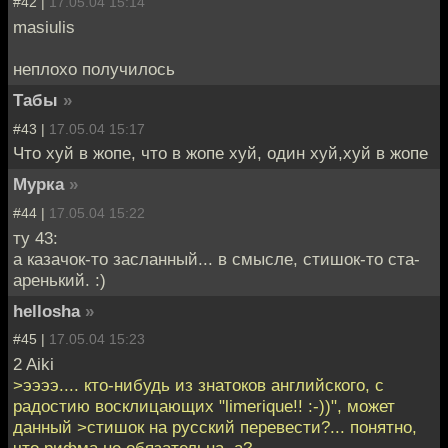
#42 |
17.05.04 15:14
masiulis
неплохо получилось
Табы
»
#43 |
17.05.04 15:17
Что хуй в жопе, что в жопе хуй, один хуй,хуй в жопе
Мурка
»
#44 |
17.05.04 15:22
ту 43:
а казачок-то засланный... в смысле, стишок-то ста-
аренький. :)
hellosha
»
#45 |
17.05.04 15:23
2 Aiki
>ээээ.... кто-нибудь из знатоков английского, с
радостию восклицающих "limerique!! :-))", может
данный >стишок на русский перевести?... понятно,
что рифма не обязательна, а?