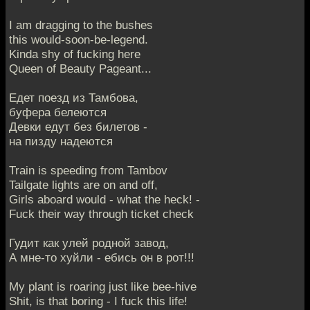
I am dragging to the bushes
this would-soon-be-legend.
Kinda shy of fucking here
Queen of Beauty Pageant...
Едет поезд из Тамбова,
буфера белеются
Девки едут без билетов -
на пизду надеются
Train is speeding from Tambov
Tailgate lights are on and off,
Girls aboard would - what the heck! -
Fuck their way through ticket check
Гудит как улей родной завод,
А мне-то хуйли - ебись он в рот!!!
My plant is roaring just like bee-hive
Shit, is that boring - I fuck this life!