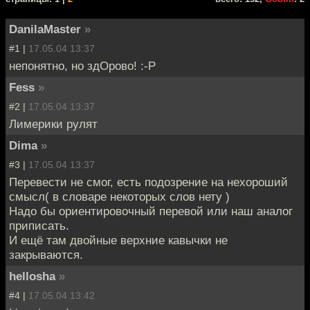
DanilaMaster
»
#1 |
17.05.04 13:37
непонятно, но здОрово! :-P
Fess
»
#2 |
17.05.04 13:37
Лимерики рулят
Dima
»
#3 |
17.05.04 13:37
Перевести не смог, есть подозрение на нехороший
смысл( в словаре некоторых слов нету )
Надо бы ориентировочный перевой или наш аналог
приписать.
И ещё там двойные верхние кавычки не
закрываются.
hellosha
»
#4 |
17.05.04 13:42