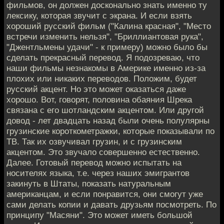
фильмов, он должен досконально знать именно ту
лексику, которая звучит с экрана. И если взять
хороший русский фильм ("Калина красная", "Место
встречи изменить нельзя", "Бриллиантовая рука",
"Джентльмены удачи" - к примеру) можно было бы
сделать прекрасный перевод. Я подозреваю, что
наши фильмы незнакомы в Америке именно из-за
плохих или никаких переводов. Положим, будет
русский акцент. Но это может оказаться даже
хорошо. Вот, говорят, половина обаяния Шрека
связана с его шотландским акцентом. Или другой
довод - лет двадцать назад были очень полулярны
грузинские короткометражки, которые показывали по
ТВ. Так их озвучивал грузин, и с грузинским
акцентом. Это звучало совершенно естественно.
Далее. Готовый перевод можно испытать на
носителях языка, т.е. через наших эмигрантов
закинуть в Штаты, показать натуральным
американцам, и если понравится, они смогут уже
сами делать копии и давать друзьям посмотреть. По
принципу "Масяни". Это может иметь большой