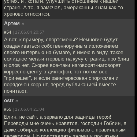
успех. И, кстати, улучшить отношение к нашей
стране. А то, я замечал, американцы к нам как-то
хреново относятся.
Артем
»
#54 |
17.06.04 20:57
А вот, к примеру, спортсмены? Немногие будут
озадачиваться собственноручным изложением
своего интервью на бумаге, я имею в виду, такое
солидное мега-интервью на кучу страниц, про блиц
и слов нет. Скорее все-таки наговорят-наговорят
корреспонденту в диктофон, тот потом все
"причешет", и если заинтересован спортсмен и
порядочен корр-нт, перед публикацией вместе
почитают.
ostr
»
#55 |
17.06.04 21:04
Блин, не сайт, а зеркало для задницы героя!
Переводы мне очень нравятся, господин Гоблин, я
даже собираю коллекцию фильмов с правильным
переводом. Но подставлять задницу под языки