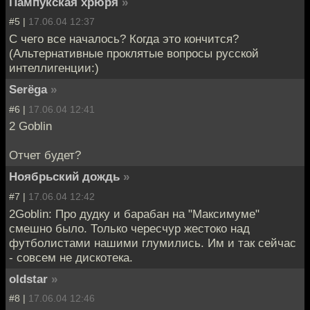
Пампукская хрюря
»
#5 |
17.06.04 12:37
С чего все началось? Когда это кончится?
(Альтернативные проклятые вопросы русской
интеллигенции:)
Serёga
»
#6 |
17.06.04 12:41
2 Goblin
Отчет будет?
Ноябрьский дождь
»
#7 |
17.06.04 12:42
2Goblin: Про дудку и барабан на "Максимуме"
смешно было. Только чересчур жестоко над
футболистами нашими глумились. Им и так сейчас
- совсем не дискотека.
oldstar
»
#8 |
17.06.04 12:46