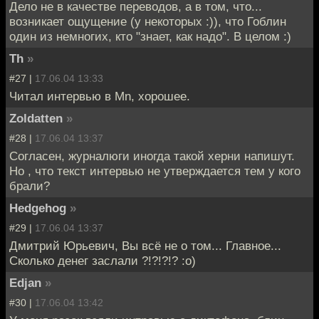
Дело не в качестве переводов, а в том, что...
возникает ощущение (у некоторых :)), что Гоблин
один из немногих, кто "знает, как надо". В целом :)
Th
»
#27 |
17.06.04 13:33
Читал интервью в Mn, хорошее.
Zoldatten
»
#28 |
17.06.04 13:37
Согласен, журналюги иногда такой херни напишут.
Но , что текст интервью не утверждается тем у кого
брали?
Hedgehog
»
#29 |
17.06.04 13:37
Дмитрий Юрьевич, Вы всё не о том... Главное...
Сколько денег заслали ?!?!?!? :о)
Edjan
»
#30 |
17.06.04 13:42