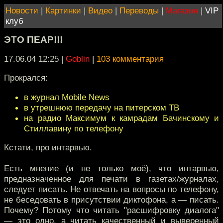
Новости
|
Картинки
|
Видео
|
Переводы
|
Магазин
|
VIP
клуб
ЭТО ПЕАР!!!
17.06.04 12:25
|
Goblin
|
103 комментария
Прокрался:
в журнал Mobile News
в утрешнюю передачу на питерском ТВ
на радио Максимум к камрадам Бачинскому и
Стиллавину по телефону
Кстати, про интарвью.
Есть мнение (и не только моё), что интарвью,
предназначенное для печати в газетах/журналах,
следует писать. Не отвечать на вопросы по телефону,
не беседовать в присутствии диктофона, а — писать.
Почему? Потому что читать "расшифровку диалога"
— это одно, а читать качественный и выверенный