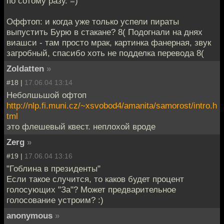
по сотому разу. =)
Оффтоп: и когда уже только успели пираты
выпустить Бурю в стакане? 8( Подогнали на днях
виашси - там просто мрак, картинка фанерная, звук
загробный, спасибо хоть не подделка перевода 8(
Zoldatten
»
#18 |
17.06.04 13:14
Неболшьшой офтоп
http://nlp.fi.muni.cz/~xsvobod4/amanita/samorost/intro.h
tml
это флешевый квест. неплохой вроде
Zerg
»
#19 |
17.06.04 13:16
"Гоблина в президенты"
Если такое случится, то каков будет процент
голосующих "За"? Может предварительное
голосование устроим? :)
anonymous
»