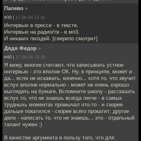
Палево
»
#39 |
17.06.04 15:11
Интервью в прессе - в тексте.
Интервью на радио/тв - в мп3.
И никаких гвоздей. [сверепо смотрит]
Дядя Федор
»
#40 |
17.06.04 15:20
Я вижу, многие считают, что записывать устное
интервью - это вполне ОК. Ну, в принципе, может и
да... если не искажать, конечно... хотя то, что звучит
вслух вполне нормально - может не очень хорошо
выглядеть на бумаге. Вспомните школу - рассказать
вслух то, что не знаешь всегда легче - в самых
трудныхь моментах промычал что-то - и скорее
дальше покатился - скорее всего прокатит; другое
дело - написать то, что не знаешь... это - отдельный
талант нужен :)
В качестве аргумента в пользу того, что для