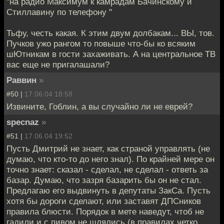
"на радио Максимум к камрадам Бачинскому и
Стиллавину по телефону "
Тьфу, честь какая. К этим двум долбакам... ВЫ, тов.
Пучков ужо рангом то повыше что-бы ко всяким
шЮтникам в гости захаживать. А на центральное ТВ
вас еще не пригалашали?
Раввин
»
#50 |
17.06.04 18:58
Извините, Гоблин, а вы случайно ли не еврей?
specnaz
»
#51 |
17.06.04 19:52
Пусть Дмитрий не знает, как страной управлять (не
думаю, что кто-то до него знал). По крайней мере он
точно знает: сказал - сделал, не сделал - ответь за
базар. Думаю, что зазря базарить бы он не стал.
Предлагаю его выдвинуть в депутаты ЗакСа. Пусть
хотя бы дороги сделают, или заставят ДПСников
правила блюсти. Порядок в мете наведут, чтоб не
гадили и с пивом не шлялись (в правилах четко