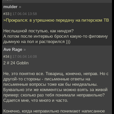
mulder
»
#33 |
17.06.04 13:58
>Прокрался: в утрешнюю передачу на питерском ТВ
Неслышной поступью, как ниндзя?
А потом после интервью бросил какую-то фиговину
дымную на пол и растворился )))
Ave Rage
»
#34 |
17.06.04 14:08
2 # 24 Goblin
Не, это понятно все. Товарищ, конечно, неправ. Но с
другой-то стороны - письменные ответы на
письменные вопросы тоже как бы неидеальны.
Буквально эти же комментсы можно взять за живой
пример: сколько раз тебя понимали неправильно?
Сдается мне, что много и часто.
Конечно, когда неправильно понимают написанное