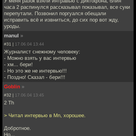
У меня разок взяли интравью с диктофона, блин
часа 2 распинулся рассказывал показывал, все суки
перепутали. Позвонил поргуался обещали
исправить всё и извниться, до сих пор вот жду,
уроды.
manul
»
#31 |
17.06.04 13:44
Журналист снежному человеку:
- Можно взять у вас интервью
- хм... бери!
- Но это же не интервью!!!
- Поздно! Сказал - бери!!!
Goblin
»
#32 |
17.06.04 13:45
2 Th
> Читал интервью в Mn, хорошее.
Добротное.
Но...