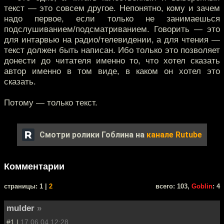
текст — это совсем другое. Непонятно, кому и зачем
надо первое, если только не занимаешься
подслушиванием/подсматриванием. Говорить — это
для интарвью на радио/телевидении, а для чтения —
текст должен быть написан. Ибо только это позволяет
донести до читателя именно то, что хотел сказать
автор именно в том виде, в каком он хотел это
сказать.
Потому — только текст.
Смотри ролики Гоблина на
канале Rutube
Комментарии
cтраницы: 1 |
2
всего: 103,
Goblin
: 4
mulder
»
#1 |
17.06.04 12:28