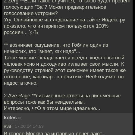
2 Zerg **Если такое случится, то каков будет процент
голосующих "За"? Может предварительное
голосование устроим?
Угу. Онлайновое исследование на сайте Яндекс.ру
показало, что интернетом пользуются 100%
россиян... }:-Ъ
** возникает ощущение, что Гоблин один из
немногих, кто "знает, как надо"...
Такое мнение складывается всегда, когда опытный
человек ясно и доходчиво излагает свои мысли. К
руководству страной этот феномен имеет такое же
отношение, как пиар - к политике. Необходимо, но
недостаточно.
2 Ave Rage **письменные ответы на письменные
вопросы тоже как бы неидеальны.
Интересно, чтО в этом мире идеально...
koles
»
#38 |
17.06.04 14:59
В городе Москва за интарвью денег дают...