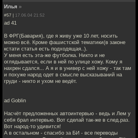
Илья
»
#57 |
17.06.04 21:52
ad 41
В ФРГ(Бавария), где я живу уже 10 лет, носить
можно всё. Кроме фашистской тематики(в законе
кстати статья есть подходящая..).
У меня есть эта-же футболка. Никто и не
оглядывается, если в ней по улице хожу. Кому я
нахрен сдался... А я и в универ с ней хожу - так там
и похуже народ одет в смысле высказываний на
груди - никто и ухом не ведёт.
ad Goblin
Насчёт предложенных автоинтервью - ведь и Лем у
себя брал интервью. Вот сделай так-же в след.раз.
Вот народ-то удивится!
А в остальном - спасибо за БИ - все переводы