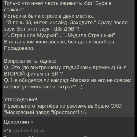
Только что имел честь заценить х\ф "Буря в
стакане".
Истерика была строго в двух местах.
-"Я пень 33, интел-инсайд. Заходите." Сразу после
звук. Вот этот звук - ШЫДЭВР!
-"..Страшила Мудрый"..."..Мудила Страшный"
В остальном кино ровное, без дыр и ошибков.
Порадовало.
Вопросы есть, однако.
Q. Это (по внутреннему студийному времени) был
ВТОРОЙ фильм от БИ ?
Q. Не обиделся ли камрад Abscess на его не совсем
верное упоминание в титрах? :-)
Утверждение!
Правильного партнёра по рекламе выбрало ОАО
"Московский завод "Кристалл"! :-)
Цепеллин
»
#49 |
17.06.04 18:53