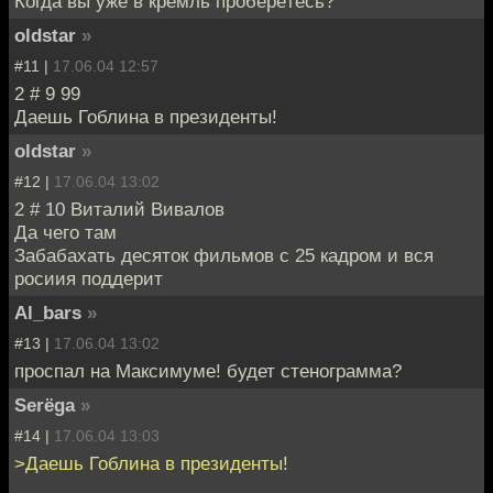
Когда вы уже в кремль проберётесь?
oldstar
»
#11 |
17.06.04 12:57
2 # 9 99
Даешь Гоблина в президенты!
oldstar
»
#12 |
17.06.04 13:02
2 # 10 Виталий Вивалов
Да чего там
Забабахать десяток фильмов с 25 кадром и вся
росиия поддерит
Al_bars
»
#13 |
17.06.04 13:02
проспал на Максимуме! будет стенограмма?
Serёga
»
#14 |
17.06.04 13:03
>Даешь Гоблина в президенты!