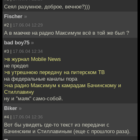
Сеял разумное, доброе, вечное?)))
Fischer
»
#2 |
17.06.04 12:29
А в маечке на радио Максимум всё в той же был ?
bad boy75
»
#3 |
17.06.04 12:34
>в журнал Mobile News
не предел
>в утрешнюю передачу на питерском ТВ
на федеральные каналы пора
>на радио Максимум к камрадам Бачинскому и
Стиллавину
ну и "маяк" само-собой.
Biker
»
#4 |
17.06.04 12:36
Вот бы увидеть где-то текст из передачи с
Бачинским и Стиллавиным (еще с прошлого раза).