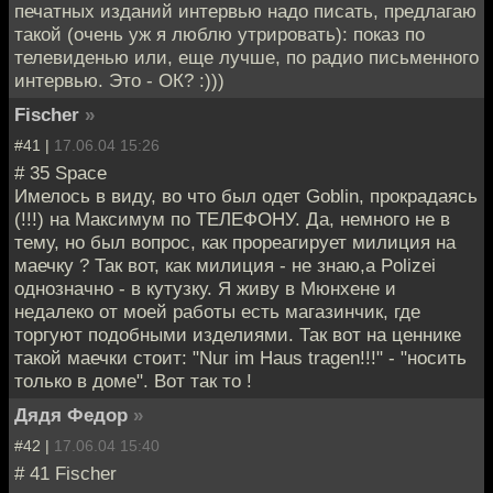
печатных изданий интервью надо писать, предлагаю
такой (очень уж я люблю утрировать): показ по
телевиденью или, еще лучше, по радио письменного
интервью. Это - ОК? :)))
Fischer
»
#41 |
17.06.04 15:26
# 35 Space
Имелось в виду, во что был одет Goblin, прокрадаясь
(!!!) на Максимум по ТЕЛЕФОНУ. Да, немного не в
тему, но был вопрос, как прореагирует милиция на
маечку ? Так вот, как милиция - не знаю,а Polizei
однозначно - в кутузку. Я живу в Мюнхене и
недалеко от моей работы есть магазинчик, где
торгуют подобными изделиями. Так вот на ценнике
такой маечки стоит: "Nur im Haus tragen!!!" - "носить
только в доме". Вот так то !
Дядя Федор
»
#42 |
17.06.04 15:40
# 41 Fischer