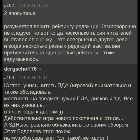
#102 |
10.08.04 15:21
2 anonymous
разумеется верить рейтингу редакции безоговорочно
не следует. но вот когда несколько тысяч читателей
выставляют оценку - это совершенно другое дело.
и когда несколько разных редакций выставляет
приблизительно одинаковые рейтинги - тоже
задумываюсь.
dergachoff76
»
#103 |
10.08.04 15:31
Юстас, учись читать ПДА (игровой) внимательно и
также обследовать
местность на предмет чужих ПДА, дисков и т.д. Все
из них узнаешь,
в т.ч. и коды к дверям )).
Действительно игра нового поколения и стиля...
А 3ДНьюс реально облажались со своим обзором.
Этот Водолеев стал похож
на музобозревателя Рол, такой же идиот )