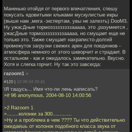
Маненько отойдя от первого впечатления, спешу
покусать ядовитыми клыками мускулистые икры
(выше нам ,мега -экспертам, увы не залезть) DooM3.
Ну ужасДные тормозззззззззааааа, это ,разумеется ,
ужасДные тормозззззззззааааа, но смущает еще не
только это. Также смущает нахраписто-долгий
промежуток загрузки свежих арен для поединков -
атмосфера немного от этого шкворчит и страдает. В
остальном - как и ожидалось замечательно. Вкусно.
Хотя и слегка горчит. Ну так это завсегда:
razoom1
»
#120 |
10.08.04 20:41
\Я тащусь... Имя что-ли лень написать?
># 96 anonymous, 2004-08-10 14:00:56
>2 Razoom 1
>........колонки за 300.............
>Ну и а проблема в чем ???? Ты что действительно
ожидаешь от колонок подобного класса звука от