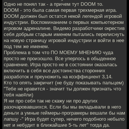
Одно не понял так - а причем тут DOOM то.
DOOM - это была самая первая трехмерная игра.
DOOM должен был остатся некой легендой игровой
индустрии. Воспоминанием о первых компьютерном
игровом адреналине. Видемо разработчики окрестив
себя добрым старым именем пытались перелиснуть
на новую страницу игровой индустрии и войти в нее
под тем же именем.
Проблема в том что ПО МОЕМУ МНЕНИЮ чуда
просто не произошло. Все уперлось в обыденное
сравнение. Игра просто не в состоянии оказалась
включить в себя все достоинства сторонних
разработок и преуножить на коэффициент 3,14.
Кто то опять закричит (не буду показывать пальцем)
"Тебе не нравится - значит ты должен признать что
тебя нае#ли)
Я ни про себя так не скажу ни про других
разочаровавшихся. Если бы мы вкладывали в него
деньги а умные геймеры-програмеры вешали бы нам
лапшу -" Игра будет супер, ничего подобного небыло
нет и небудит в ближайшие 5-ть лет" тогда да.