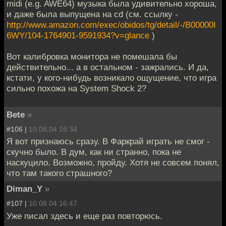
midi (e.g. AWE64) музыка была удивительно хороша,
и даже была выпущена на cd (см. ссылку -
http://www.amazon.com/exec/obidos/tg/detail/-/B00000I
6WY/104-1764901-9591934?v=glance
)
Вот калибровка монитора не помешала бы
действительно... а в остальном - зажрались. И да,
кстати, у кого-нибудь возникало ощущение, что игра
сильно похожа на System Shock 2?
Bete
»
#106 |
10.08.04 16:34
Я вот признаюсь сразу. В Фаркрай играть не смог -
скучно было. В дум, как ни странно, пока не
наскуцило. Возможно, пройду. Хотя не совсем понял,
что там такого страшного?
Diman_Y
»
#107 |
10.08.04 16:47
Уже писал здесь и еще раз повторюсь.