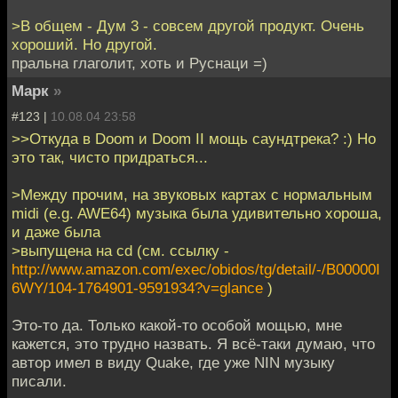
>В общем - Дум 3 - совсем другой продукт. Очень
хороший. Но другой.
пральна глаголит, хоть и Руснаци =)
Марк
»
#123 |
10.08.04 23:58
>>Откуда в Doom и Doom II мощь саундтрека? :) Но
это так, чисто придраться...
>Между прочим, на звуковых картах с нормальным
midi (e.g. AWE64) музыка была удивительно хороша,
и даже была
>выпущена на cd (см. ссылку -
http://www.amazon.com/exec/obidos/tg/detail/-/B00000I
6WY/104-1764901-9591934?v=glance
)
Это-то да. Только какой-то особой мощью, мне
кажется, это трудно назвать. Я всё-таки думаю, что
автор имел в виду Quake, где уже NIN музыку
писали.