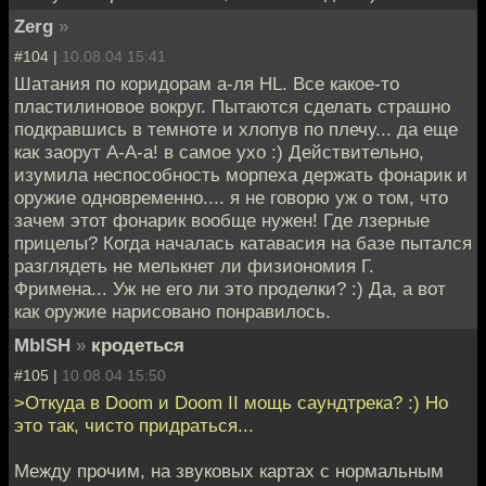
Zerg
»
#104 |
10.08.04 15:41
Шатания по коридорам а-ля HL. Все какое-то
пластилиновое вокруг. Пытаются сделать страшно
подкравшись в темноте и хлопув по плечу... да еще
как заорут А-А-а! в самое ухо :) Действительно,
изумила неспособность морпеха держать фонарик и
оружие одновременно.... я не говорю уж о том, что
зачем этот фонарик вообще нужен! Где лзерные
прицелы? Когда началась катавасия на базе пытался
разглядеть не мелькнет ли физиономия Г.
Фримена... Уж не его ли это проделки? :) Да, а вот
как оружие нарисовано понравилось.
MblSH
»
кродеться
#105 |
10.08.04 15:50
>Откуда в Doom и Doom II мощь саундтрека? :) Но
это так, чисто придраться...
Между прочим, на звуковых картах с нормальным