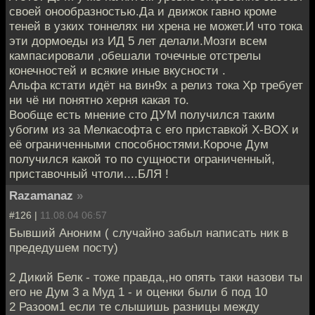
своей онообразностью.Да и движок гавно кроме
теней в узких тоннелях ни хрена не может.И что тока
эти дормоеды из ИД 5 лет делали.Мозги всем
кампасировали ,обешали точечные отстрелы
конечностей и всякие иные вкусности .
Альфа кстати идёт на вин9х а релиз тока Хр требует
ни чё ни понятно херня какая то.
Вообще есть мнение сто ДУМ получился таким
убогим из за Мелкасофта с его приставкой Х-BOX и
её ограниченными способностями.Короче Дум
получился какой то по сущности ограниченный,
приставочный чтоли....БЛЯ !
Razamanaz
»
#126 |
11.08.04 06:57
Бывший Аноним ( случайно забыл написать ник в
предедушем посту)
2 Дикий Белк - тоже правда,,но опять таки назови ты
его не Дум 3 а Муд 1 - и оценки были б под 10
2 Разоом1 если те слышишь разницы между