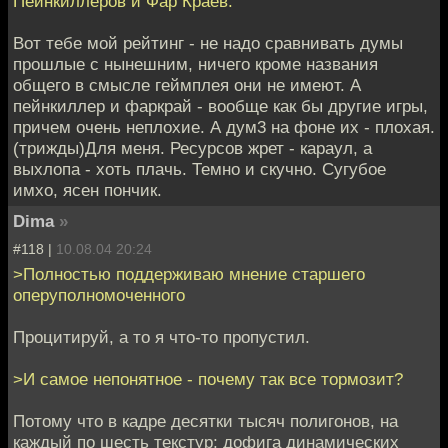
Пейнкиллеров и Фар Краев.
Вот тебе мой рейтинг - не надо сравнивать думы
прошлые с нынешним, ничего кроме названия
общего в смысле геймплея они не имеют. А
пейнкиллер и фаркрай - вообще как бы другие игры,
причем очень неплохие. А дум3 на фоне их - плохая.
(трижды)Для меня. Ресурсов жрет - караул, а
выхлопа - хоть плачь. Темно и скучно. Сугубое
имхо, ясен пончик.
Dima
»
#118 |
10.08.04 20:24
>Полностью поддерживаю мнение старшего
оперуполномоченного
Процитируй, а то я что-то пропустил.
>И самое непонятное - почему так все тормозит?
Потому что в кадре десятки тысяч полигонов, на
каждый по шесть текстур; дофига динамических