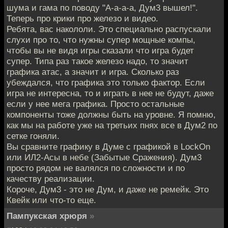
шума и гама по поводу "А-а-а-а, Дум3 вышел!".
Теперь про крики про железо и видео.
Ребята, вас накололи. Это специально распускали
слухи про то, что нужны супер мощные компы,
чтобы вы не видя игры сказали что игра будет
супер. Типа раз такое железо надо, то значит
графика атас, а значит и игра. Сколько раз
убеждался, что графика это только фактор. Если
игра не интересна, то и играть в нее не будут, даже
если у нее мега графика. Просто остальные
компоненты тоже должны быть на уровне. Я помню,
как мы на работе уже на третьих пнях все в Дум2 по
сетке гоняли.
Вы сравните графику в Думе с графикой в LockOn
или ИЛ2-Асы в небе (Забытые Сражения). Дум3
просто рядом не валялся по сложности и по
качеству реализации.
Короче, Дум3 - это не Дум, и даже не ремейк. Это
Квейк или что-то еще.
Пампукская хрюря
»