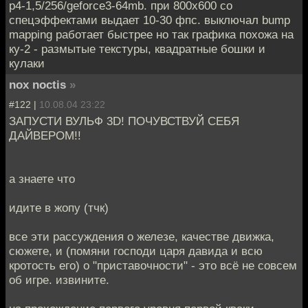
p4-1,5/256/geforce3-64mb. при 800х600 со
спецэффектами выдает 10-30 фпс. выключал bump
mapping работает быстрее но так графика похожа на
ку-2 - размытые текстуры, квадратные бошки и
кулаки
nox noctis
»
#122 |
10.08.04 23:22
ЗАПУСТИ ВУЛЬФ 3D! ПОЧУВСТВУЙ СЕБЯ
ДАЙВЕРОМ!!
а знаете что
идите в жопу (тчк)
все эти рассуждения о железе, качестве движка,
сюжете, и (помяни господи царя давида и всю
кротость его) о "приставочности" - это всё не совсем
об игре. извините.