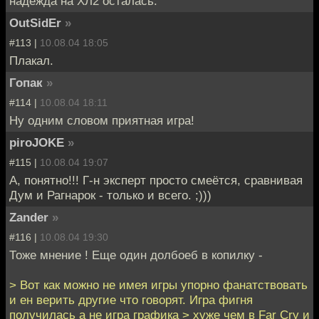
надежда на ХЛ2 осталась.
OutSidEr
»
#113 |
10.08.04 18:05
Плакал.
Гопак
»
#114 |
10.08.04 18:11
Ну одним словом приятная игра!
piroJOKE
»
#115 |
10.08.04 19:07
А, понятно!!! Г-н эксперт просто смеётся, сравнивая
Дум и Рагнарок - только и всего. ;)))
Zander
»
#116 |
10.08.04 19:30
Тоже мнение ! Еще один долбоеб в копилку -
> Вот как можно не имея игры упорно фанатствовать
и ен верить другие что говорят. Игра фигня
получилась а не игра графика > хуже чем в Far Cry и