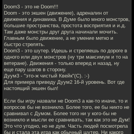
Doom3 - это не Doom!!!
Doom - это экшен (движение), адреналин от
движения и динамика. В Думе было много монстров,
большие пространства, простота восприятия и и.д.
Там даже монстры друг друга начинали мочить.
Главным было движение, а не умение метко и
быстро стрелять.
Doom3 - это шутер. Идешь и стреляешь по дороге в
одного или двух монстров (ну три максимум и то на
ветеране). Движения - только вперед и назад, ну
еще пару шагов в сторону.
Дуум3 - "это-ж чистый Квейк"(С). :-)
Для примера приведу Дуум2 16-й уровень. Вот где
настоящий экшен был!
Если бы игру назвали не Doom3 а как-то иначе, то и
вопросов бы не возникло. Более того, ее бы никто не
сравнивал с Думом. Более того ни у кого-бы не
возникло и мысли ее сравнивать, так как это не Дум!
Это что угодно, но не дум. Часть людей посмотрела
бы и стала эта игра как обычный шутер. Ни какого