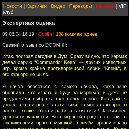
Новости
|
Картинки
|
Видео
|
Переводы
|
Магазин
|
VIP
клуб
Экспертная оценка
09.08.04 16:19
|
Goblin
|
188 комментариев
Свежий отзыв про DOOM III:
Итак, поиграл сегодня в Дум. Сразу видно, что Кармак
делал серию "Commandor Keen" — других известных
игр, кроме крайне противоречивой серии "Квейк", в
его карьере не было.
Я начал опасаться с самого начала, когда мне
обьявили, что играть я буду за морпеха, и даже не
предложили выбрать цвет волос и пол. Когда же я
узнал, что в игре нет статистики, то мне стало просто
плохо. Что же это за игра без статистики? Партии нет,
уровни не качаются. Весь игровой процесс состоит в
закликивании врагов мышкой, причём организовано
это отвратительно: один клик — один выстрел. Враги