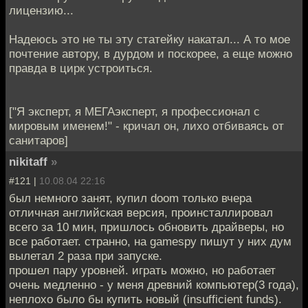
лицензию...
Надеюсь это не ты эту статейку накатал... А то мое
почтение автору, в дурдом и поскорее, а еще можно
правда в цирк устроиться.
["Я эксперт, я МЕГАэксперт, я профессионал с
мировым именем!" - кричал он, лихо отбиваясь от
санитаров]
nikitaff
»
#121 |
10.08.04 22:16
был немного занят, купил doom только вчера
отличная английская версия, проинсталлировал
всего за 10 мин, пришлось обновить драйверы, но
все работает. странно, на gamespy пишут у них дум
вылетал 2 раза при запуске.
прошел пару уровней. играть можно, но работает
очень медленно - у меня древний компьютер(3 года),
неплохо было бы купить новый (insufficient funds).