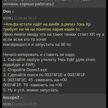
очччень хорошо работать)
Den
»
#129 |
11.08.04 09:15
>Альфа кстати идёт на вин9х а релиз тока Хр
требует ни чё ни понятно херня какая то.
Явно имели ввиду что на таких тачках стоит ХР, ну а
если всеж кто то хочет
поизвращатся и запустить на 98 то:
Ничего копировать и ставить не надо.
1. Скачайте любую утилиту 'Hex Edit' (для этого
подойдет и FAR)
2. Откройте Doom3.exe
3. Сделайте поиск по 00374F1E и 00374F1F
4. 00374F1E: 45 -заменить на->00
00374F1F: 78 -заменить на->00
5. Ну и усё, можно запускать
kocope3
»
#130 |
11.08.04 09:24