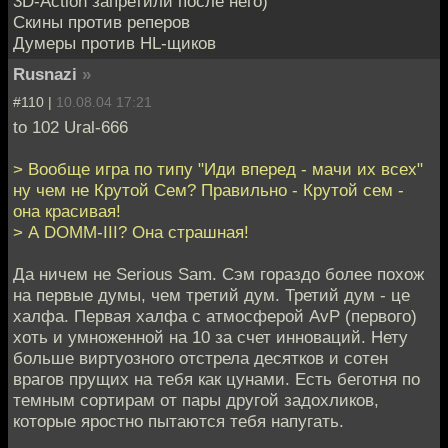
3D-Action запретили после него)
Скины против реперов
Думеры против HL-щиков
Rusnazi
»
#110 |
10.08.04 17:21
to 102 Ural-666
> Вообще игра по типу "Иди вперед - мачи их всех"
ну чем не Крутой Сем? Правильно - Крутой сем -
она красивая!
> А DOMM-III? Она страшная!
Да ничем не Serious Sam. Сэм гораздо более похож
на первые думы, чем третий дум. Третий дум - це
халфа. Первая халфа с атмосферой AvP (первого)
хоть и умноженной на 10 за счет инноваций. Нету
больше виртуозного отстрела десятков и сотен
врагов прущих на тебя как цунами. Есть беготня по
темным сортирам от пары другой задохликов,
которые яростно пытаются тебя напугать.