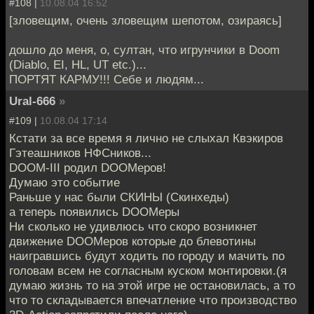
#108 |
10.08.04 16:52
[зловещим, очень зловещим шепотом, озираясь]
дошло до меня, о, султан, что игрунчики в Doom
(Diablo, EI, HL, UT etc.)...
ПОРТЯТ КАРМУ!!! Себе и людям...
Ural-666
»
#109 |
10.08.04 17:14
Кстати за все время я лично не слыхал Квэкиров
Гэтеашников НФСников...
DOOM-III родил DOOMеров!
Думаю это событие
Раньше у нас были СКИНЫ (Скинхеды)
а теперь появились DOOMеры
Ни сколько не удивлюсь что скоро возникнет
движение DOOMеров которые до блевотины
наигравшись будут ходить по городу и мачить по
головам всем не согласным куском монтировки.(я
думаю жизнь то на этой игре не остановилась, а то
что то складывается впечатление что производство