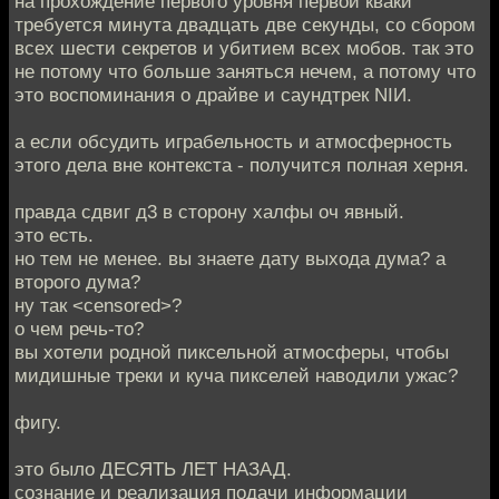
на прохождение первого уровня первой кваки
требуется минута двадцать две секунды, со сбором
всех шести секретов и убитием всех мобов. так это
не потому что больше заняться нечем, а потому что
это воспоминания о драйве и саундтрек NIИ.
а если обсудить играбельность и атмосферность
этого дела вне контекста - получится полная херня.
правда сдвиг д3 в сторону халфы оч явный.
это есть.
но тем не менее. вы знаете дату выхода дума? а
второго дума?
ну так <censored>?
о чем речь-то?
вы хотели родной пиксельной атмосферы, чтобы
мидишные треки и куча пикселей наводили ужас?
фигу.
это было ДЕСЯТЬ ЛЕТ НАЗАД.
сознание и реализация подачи информации