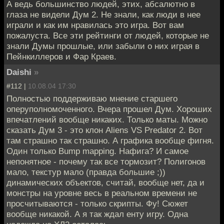
А ведь большинство людей, этих, абсалютно в
глаза не видели Дум 2. Не знали, как люди в нее
играли и как им нравилась это игра. Вот вам
пожалуста. Все эти рейтинги от людей, которые не
знали Думы прошлые, или забыли о них играя в
Пейнкиллеров и Фар Краев.
Daishi
»
#112 |
10.08.04 17:30
Полностью поддерживаю мнение старшего
оперуполномоченного. Вчера прошел Дум. Хороших
впечатлений вообще никаких. Только маты. Можно
сказать Дум 3 - это клон Aliens VS Predator 2. Вот
там страшно так страшно. А графика вообще фигня.
Один только Bump mapping. Нафига? И самое
непонятное - почему так все тормозит? Полигонов
мало, текстур мало (правда большие ;))
динамических объектов, считай, вообще нет, да и
монстры на уровне весь в реальном времени не
просчитываются - только скрипты. Фу! Сюжет
вообще никакой. А я так ждал енту игру. Одна