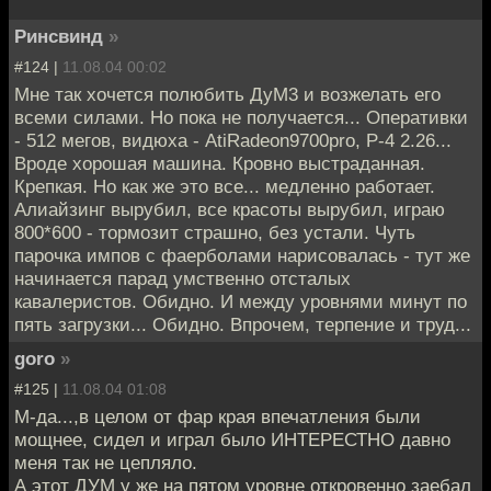
Ринсвинд
»
#124 |
11.08.04 00:02
Мне так хочется полюбить ДуМ3 и возжелать его
всеми силами. Но пока не получается... Оперативки
- 512 мегов, видюха - AtiRadeon9700pro, P-4 2.26...
Вроде хорошая машина. Кровно выстраданная.
Крепкая. Но как же это все... медленно работает.
Алиайзинг вырубил, все красоты вырубил, играю
800*600 - тормозит страшно, без устали. Чуть
парочка импов с фаерболами нарисовалась - тут же
начинается парад умственно отсталых
кавалеристов. Обидно. И между уровнями минут по
пять загрузки... Обидно. Впрочем, терпение и труд...
goro
»
#125 |
11.08.04 01:08
М-да...,в целом от фар края впечатления были
мощнее, сидел и играл было ИНТЕРЕСТНО давно
меня так не цепляло.
А этот ДУМ у же на пятом уровне откровенно заебал