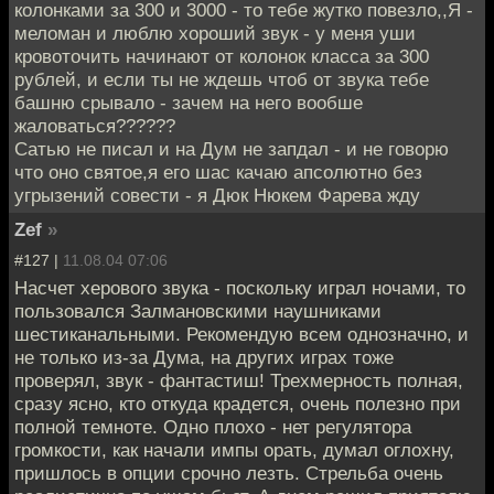
колонками за 300 и 3000 - то тебе жутко повезло,,Я -
меломан и люблю хороший звук - у меня уши
кровоточить начинают от колонок класса за 300
рублей, и если ты не ждешь чтоб от звука тебе
башню срывало - зачем на него вообше
жаловаться??????
Сатью не писал и на Дум не запдал - и не говорю
что оно святое,я его шас качаю апсолютно без
угрызений совести - я Дюк Нюкем Фарева жду
Zef
»
#127 |
11.08.04 07:06
Насчет херового звука - поскольку играл ночами, то
пользовался Залмановскими наушниками
шестиканальными. Рекомендую всем однозначно, и
не только из-за Дума, на других играх тоже
проверял, звук - фантастиш! Трехмерность полная,
сразу ясно, кто откуда крадется, очень полезно при
полной темноте. Одно плохо - нет регулятора
громкости, как начали импы орать, думал оглохну,
пришлось в опции срочно лезть. Стрельба очень