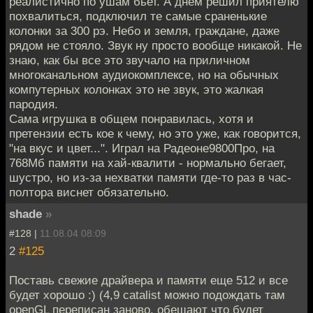
реалистично по ушам бьет. А днем решил приятелю
похвалиться, подключил те самые сраненькие
колонки за 300 рэ. Небо и земля, граждане, даже
рядом не стояло. Звук ну просто вообще никакой. Не
знаю, как бы все это звучало на приличном
многоканальном аудиокомплексе, но на обычных
компутерных колонках это не звук, это жалкая
пародия.
Сама игрушка в общем понравилась, хотя и
претензии есть кое к чему, но это уже, как говорится,
"на вкус и цвет...". Играл на Радеоне9800Про, на
768Мб памяти на хай-квалити - нормально бегает,
шустро, но из-за нехватки памяти где-то раз в час-
полтора виснет обязательно.
shade
»
#128 |
11.08.04 08:09
2
#125
Поставь свежие драйвера и памяти еще 512 и все
будет хорошо :) (4,9 catalist можно подождать там
openGL переписан заново, обещают что будет