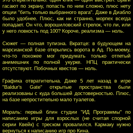
гасают по экрану, попасть по ним сложно, плюс нету
опции "бить только выбранного врага". Даже в Диабло
было удобнее. Плюс, как ни странно, морпех всегда
попадает. Он что, ворошиловский стрелок, что ли, или
у него ловкость под 100? Короче, реализма — ноль.
Сюжет — полная тупизна. Вкратце: в будующем на
марсианской базе открылись ворота в Ад. По-моему,
что-то похожее мог придумать только отпетый
анимешник по полной укурке. НПЦ практически
отсутствуют. Побочных квестов — ноль.
Графика отвратительна. Даже 5 лет назад в игре
"Baldur's Gate" открытые пространства были
реализованы с куда большей достоверностью. Плюс,
на базе непростительно мало туалетов.
Мораль: первый блин студии "ИД Программы" по
написанию игры для взрослых (не считая спорной
серии Квейк) с треском провалился. Кармаку нужно
вернуться к написанию игр про Кина.