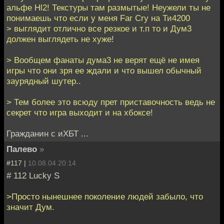
альфе Hl2! Текстуры там размытые! Неужели ты не
понимаешь что если у меня Far Cry на Ти4200
> выглядит отлично все резкое и т.п то и Дум3
должен выглядеть не хуже!
> Вообщем фанаты дума3 не верят ещё не имея
игры что они зря ее ждали и что вышел обычный
заурядный шутер..
> Тем более это всюду прет приставочность ведь не
секрет что игра выходит и на хбоксе!
Гражданин с иХБТ ...
Палево
»
#117 |
10.08.04 20:14
# 112 Lucky S
>Просто нынешнее поколение людей забыло, что
значит Дум.