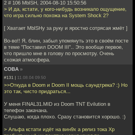
2 # 106 MblSH, 2004-08-10 15:50:56
> И да, кстати, у кого-нибудь возникало ощущение,
что игра сильно похожа на System Shock 2?
[ Хватает MblSHу за руку и яростно сотрясая жмёт ]
Во-во!! Я, блин, забыл упомянуть это в своём посте
в теме "Поставил DOOM III".. Это вообще первое,
что пришло мне в голову по просмотру. Очень
схожая атмосфера.
COBA
»
#131 |
11.08.04 09:50
>>Откуда в Doom и Doom II мощь саундтрека? :) Но
это так, чисто придраться...
У меня FINAL31.MID из Doom TNT Evilution в
телефон закачана.
Слушаю, когда плохо. Сразу становится хорошо. :)
> Альфа кстати идёт на вин9х а релиз тока Хр