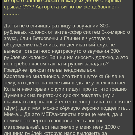
которого башню сносит и жадных детей с горшка
срывает???? Автор статьи потом же добавляет -
..........
Да ты не отличишь разницу в звучании 300-
рублевых колонок от эктив-сфер систем 3-х-мерного
звука, блин Бетховены и Глинки я чуствую в
обсуждение набились, их деликатный слух не
вынесет отвратного надтреснутого звучания 300-
рублевых колонок. Башни им сносить должно, а это
не перебор часом так на игрушки западать?
ГраждАне прекратите выпендриваться.
Касательно миллионов, это типа шуточка была на
тему, что денег на железяки ведь не у всех хватает.
Кстати некоторые лопухи пишут про то, что грешно
Думешник на пиратских дисках покупать (ну и
скачивать ворованный естественно), типа это святое
(Дум), да и мол можно кАрявую версию подцепить...
Мне-э... Да это МЕГАэксперты почище меня, да и
помимо экспертного вопроса, есть вопрос
материальный, вот например у меня нету 1000 с
лишним рублей которую надо выложить за