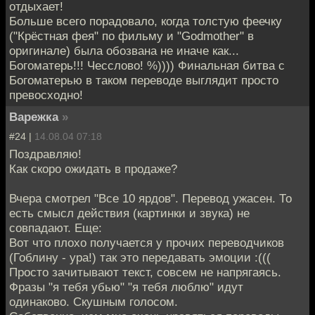
отдыхает!
Больше всего порадовало, когда толстую феечку
("Крёстная фея" по фильму и "Godmother" в
оригинале) была обозвана не иначе как...
Богоматерь!!! Чесслово! %)))) Финальная битва с
Богоматерью в таком переводе выглядит просто
превосходно!
Варежка
»
#24 |
14.08.04 07:18
Поздравляю!
Как скоро ожидать в продаже?
Вчера смотрел "Все 10 ярдов". Перевод ужасен. То
есть смысл действия (картинки и звука) не
совпадают. Еще:
Вот что плохо получается у прочих переводчиков
(Гоблину - ура!) так это передавать эмоции :(((
Просто зачитывают текст, совсем не напрягаясь.
Фразы "я тебя убью" "я тебя люблю" идут
одинаково. Скушным голосом.