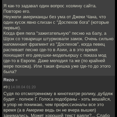
Я как-то задавал один вопрос хозяину сайта.
Повторю его.
Неужели американцы без ума от Джеки Чана, что
один кусок явно слизан с "Доспехов бога" (которые
первые).
Когда фея пела "зажигательную" песню на балу, а
Шрэк со товарищи штурмовали замок. Очень сильно
напоминает фрагмент из "Доспехов", когда певец
распевает песню где-то в Азии, а в это время
похищают его девушки-модельершу с показа мод
где-то в Европе. Даже мелодия та же (по крайней
мере похожа). Или такая фишка уже где-то до этого
была?
Rezo
»
#9 |
14.08.04 01:20
Судя по отсмотренному в кинотеатре ролику, дубдяж
будет - полное Г. Голоса подобраны - хоть вешайся,
в упор не понимаю, чем профессионалы все это
время (а в Америке ведь он не вчера вышел)
занимались. Может хороший текст ваяли?... Слабо