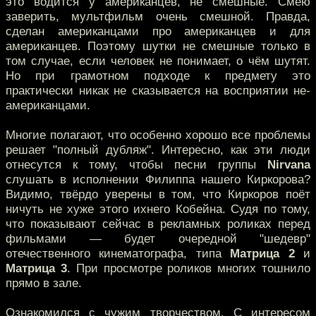
это водится у американцев, не смешные. Смею
заверить, мультфильм очень смешной. Правда,
сделан американцами про американцев и для
американцев. Поэтому шутки не смешные только в
том случае, если человек не понимает, о чём шутят.
Но при грамотном подходе к предмету это
практически никак не сказывается на восприятии не-
американцами.
Многие полагают, что особенно хорошо все проблемы
решает "полный дубляж". Интересно, как эти люди
отнесутся к тому, чтобы песни группы
Nirvana
слушать в исполнении Филиппа нашего Киркорова?
Видимо, твёрдо уверены в том, что Киркоров поёт
ничуть не хуже этого ихнего Кобейна. Судя по тому,
что показывают сейчас в рекламных роликах перед
фильмами — будет очередной "шедевр"
отечественного кинематографа, типа
Матрица 2
и
Матрица 3
. При просмотре роликов многих тошнило
прямо в зале.
Ознакомился с чужим творчеством. С интересом