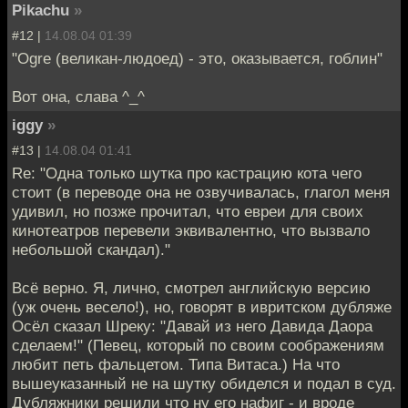
Pikachu
»
#12 |
14.08.04 01:39
"Ogre (великан-людоед) - это, оказывается, гоблин"
Вот она, слава ^_^
iggy
»
#13 |
14.08.04 01:41
Re: "Одна только шутка про кастрацию кота чего
стоит (в переводе она не озвучивалась, глагол меня
удивил, но позже прочитал, что евреи для своих
кинотеатров перевели эквивалентно, что вызвало
небольшой скандал)."
Всё верно. Я, лично, смотрел английскую версию
(уж очень весело!), но, говорят в ивритском дубляже
Осёл сказал Шреку: "Давай из него Давида Даора
сделаем!" (Певец, который по своим соображениям
любит петь фальцетом. Типа Витаса.) На что
вышеуказанный не на шутку обиделся и подал в суд.
Дубляжники решили что ну его нафиг - и вроде