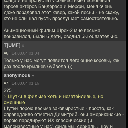
конца и не пропустить совместные песнопения
героев актёров Бандераса и Мерфи, меня очень
даже порадовал этот кавер, какой песни - не скажу,
кто не слышал пусть прослушает самостоятельно.
Анимационный фильм Шрек-2 мне весьма
понравился, были б дети, сводил бы обязательно.
T]UMF[
»
#6 |
14.08.04 01:04
Только у нас могут появится летающие коровы, как
раз после крыльев буйвола )))
anonymous
»
#7 |
14.08.04 01:16
2?5
> Шутки в фильме хоть и незатейливые, но
смешные
Шутки порою весьма заковыристые - просто, как
справедливо отметил Димитрий, они американские -
порою пародируют ИХ классические (и
малоизвестные у нас) фильмы, сериалы, шоу и