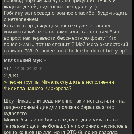
перевод первый раз чуть не придушил тупых и
жадных детей, сидевших неподалеку :)
Гоблину за перевод огромное спасибо, будем ждать
с нетерпением.
Кстати, в предыдущем посте я уже оставлял
комментарий, мож не заметили, так вот там был
вопрос: как перевести бессмертную фразу "Кто
понял жизнь, тот не спешит"? Мой мега-экспертский
вариант "Who's understood the life he do not hurry up"
маленький мук
»
#17 |
14.08.04 02:01
2 Д.Ю.
> песни группы Nirvana слушать в исполнении
Филиппа нашего Киркорова?
Шоу Чикаго они ведь именно так и испоганили - на
лицензионный дивиди положив барашка этого
кудрявого...
Может быть и не большое дело, да и чикаго - не
"нирвана"; да и не большой я поклонник мюзиклов в
конце концов-но для меня ЭТО было из разряда