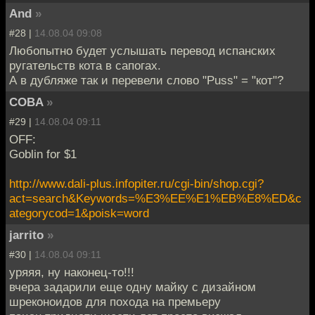
And
»
#28 |
14.08.04 09:08
Любопытно будет услышать перевод испанских
ругательств кота в сапогах.
А в дубляже так и перевели слово "Puss" = "кот"?
COBA
»
#29 |
14.08.04 09:11
OFF:
Goblin for $1
http://www.dali-plus.infopiter.ru/cgi-bin/shop.cgi?
act=search&Keywords=%E3%EE%E1%EB%E8%ED&c
ategorycod=1&poisk=word
jarrito
»
#30 |
14.08.04 09:11
уряяя, ну наконец-то!!!
вчера задарили еще одну майку с дизайном
шреконоидов для похода на премьеру