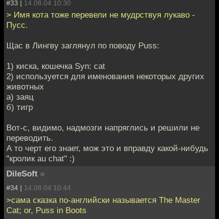
#33 |
14.08.04 10:30
> Имя кота тоже перевели не мудрствуя лукаво -
Пусс.
Щас в Лингву заглянул по поводу Puss:
1) киска, кошечка Syn: cat
2) используется для именования некоторых других
животных
а) заяц
б) тигр
Вот-с, видимо, надмозги напряглись и решили не
переводить.
А то черт его знает, мож это и вправду какой-нибудь
"кролик au chat" :)
DileSoft
»
#34 |
14.08.04 10:44
>сама сказка по-английски называется The Master
Cat; or, Puss in Boots