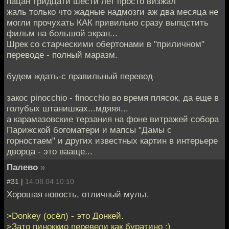
пацан тридцати шести лет просто визжал
жаль только что жадные надмозги аж два месяца не
могли прочухать КАК привильно сразу выпцстить
фильм на большой экран...
Шрек со старческими обертонами в "приличном"
переводе - полный маразм.
будем ждать-с правильный перевод
закос pinocchio - finocchio во время плясок, да еще в
голубых штанишках...мдяяя...
а карамазовские терзания на фоне витражей собора
Парижской богоматери и мапсы "Дамы с
горностаем" и других известных картин в интерьере
дворца - это вааще...
Палево
»
#31 |
14.08.04 10:10
Хорошая новость, отличный мульт.
>Donkey (осёл) - это Донкей.
>Зато пиноккио перевели как буратино :)