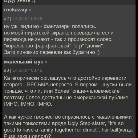
Буду знать ;)
rockaway
»
#2 |
14.08.04 00:36
ну уж. видимо - фантазеры попались.
но моей пиратской экранке переводилы если
перевода не знают - так и произносят слово.
"королество фар-фар-эвей" "огр" "донки".
Зато пиноккио перевели как буратино :)
маленький мук
»
#3 |
14.08.04 00:46
Категорически соглашусь что достойно перевести
второго - ВЕСЬМА непросто. В первом - шутки были
тоньше, что ли, или более "опще-человеческие",
поэтому более доступны не-американской публике.
IMHO, IMHO, IMHO.
А как чужое творчество справилось с маааленькими
такими тонкостями вроде Ugly Step-sister, "It's so
good to have a family together for dinnet", hairball(когда
Puss закашлялся)?