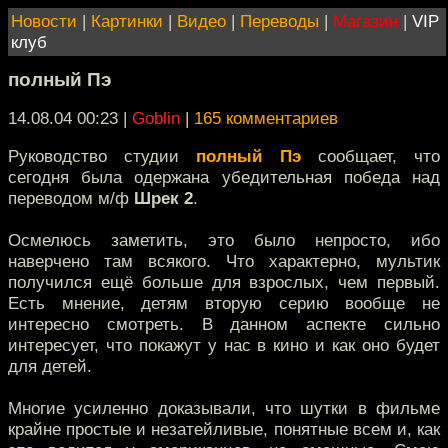
Новости
|
Картинки
|
Видео
|
Переводы
|
Магазин
|
VIP
клуб
полный Пэ
14.08.04 00:23
|
Goblin
|
165 комментариев
Руководство студии
полный Пэ
сообщает, что
сегодня была одержана убедительная победа над
переводом м/ф
Шрек 2
.
Осмелюсь заметить, это было непросто, ибо
наверчено там всякого. Что характерно, мультик
получился ещё больше для взрослых, чем первый.
Есть мнение, детям вторую серию вообще не
интересно смотреть. В данном аспекте сильно
интересует, что покажут у нас в кино и как оно будет
для детей.
Многие усиленно доказывали, что шутки в фильме
крайне простые и незатейливые, понятные всем и, как