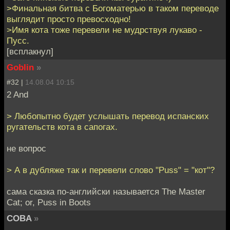
>Финальная битва с Богоматерью в таком переводе
выглядит просто превосходно!
>Имя кота тоже перевели не мудрствуя лукаво -
Пусс.
[всплакнул]
Goblin
»
#32 |
14.08.04 10:15
2 And
> Любопытно будет услышать перевод испанских
ругательств кота в сапогах.
не вопрос
> А в дубляже так и перевели слово "Puss" = "кот"?
сама сказка по-английски называется The Master
Cat; or, Puss in Boots
COBA
»