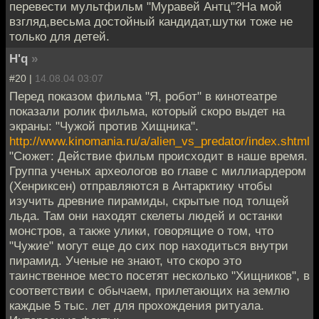
перевести мультфильм "Муравей Антц"?На мой
взгляд,весьма достойный кандидат,шутки тоже не
только для детей.
H'q
»
#20 |
14.08.04 03:07
Перед показом фильма "Я, робот" в кинотеатре
показали ролик фильма, который скоро выдет на
экраны: "Чужой против Хищника".
http://www.kinomania.ru/a/alien_vs_predator/index.shtml
"Сюжет: Действие фильм происходит в наше время.
Группа ученых археологов во главе с миллиардером
(Хенриксен) отправляются в Антарктику чтобы
изучить древние пирамиды, скрытые под толщей
льда. Там они находят скелеты людей и останки
монстров, а также улики, говорящие о том, что
"Чужие" могут еще до сих пор находиться внутри
пирамид. Ученые не знают, что скоро это
таинственное место посетят несколько "Хищников", в
соответствии с обычаем, прилетающих на землю
каждые 5 тыс. лет для прохождения ритуала.