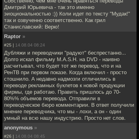
Собственно, чем мне очень нравяться переводы
Дмитрий Юрьевича - так это именно
эиоциональностью :)) Коли идет по тексту "Мудак!"
так и озвученно соответственно. Как грил
Станиславский: Верю!
Raptor
»
#25 |
14.08.04 08:24
Дубляжи и переводчики "радуют" беспрестанно...
Долго искал фильму M.A.S.H. на DVD - наивно
расчитывал, что будет тот же перевод, что и на
РенТВ при первом показе. Когда включил - просто
стошнило. А недавно надмозги отличились в
переводе рекламных буклетов к новой продукции
фирмы, где работаю. Править пришлось до 70-
80%% объемов перевода. Отправили в
переводческое бюро комментарии. В ответ получили
мнение переводчика, что мы - лохи, а он - один
умный на всю нашу индустрию. Просто нет слов.
anonymous
»
#26 |
14.08.04 08:45