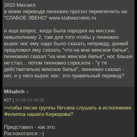
2#10 Михаил
в моем переводе пиннокио просил переключить на
"СЛАБОЕ ЗВЕНО" www.slaboezveno.ru
и еще вопрос, когда была пародия на миссию
невыполниму 2, там для того чтобы у пиннокио
вырос нос ему надо было сказать неправду, донкей
предложил ему сказать "что на мне женское белье",
пиннокиео сказал "на мне женское белье", нос боьше
не стал... потом пиннокио спросили - "у тя
действительно женское белье", пиннокио сказал -
нет, и у него вырос нос. это правельный перевод?
Mihalich
»
#27 |
14.08.04 08:56
>чтобы песни группы Nirvana слушать в исполнении
Филиппа нашего Киркорова?
Представил - как это.
Расхохотался :-)