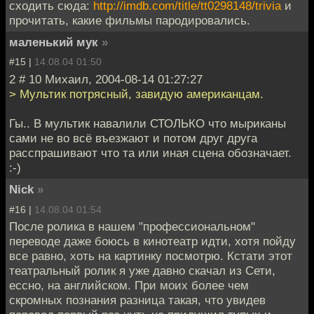
сходить сюда:
http://imdb.com/title/tt0298148/trivia
и
прочитать, какие фильмы пародировались.
маленький мук
»
#15 |
14.08.04 01:50
2 # 10 Михаил, 2004-08-14 01:27:27
> Мультик потрясный, завидую американцам.
Гы.. В мультик навалили СТОЛЬКО что мыриканы
сами не во всё въезжают и потом друг друга
расспрашивают что та или иная сцена обозначает.
:-)
Nick
»
#16 |
14.08.04 01:54
После ролика в нашем "профессиональном"
переводе даже боюсь в кинотеатр идти, хотя пойду
все равно, хоть на картинку посмотрю. Кстати этот
театральный ролик я уже давно скачал из Сети,
ессно, на английском. При моих более чем
скромных познания разница такая, что увидев