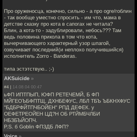
Про оруженосца, конечно, сильно - а про ogre/гоблин
- так вообще уместно спросить - им что, мама в
детстве сказку про кота в сапогах не читала?
Блин, а кота-то - задублировали, небось??? Там
ведь половина прикола в том что кота,
вычерчивающего характерный узор шпагой,
озвучивает последний(и неплохо получившийся)
исполнитель Zorro - Banderas.
типа эстэтствую.. ;-)
AKSuicide
»
#4 |
14.08.04 00:47
ьФП ИПТПЫП, ЮФП РЕТЕЧЕМЙ, Б ФП
МЙГЕОЪБФПТЩ, ДХНБЕФУС, ЛБЛ ТБЪ ЪБКНХФУС
"БДБРФЙТПЧБОЙЕН" РПД ДЕФЕК. у
ОЕФЕТРЕОЙЕН ЦД?Н ОБ РТЙМБЧЛБИ
НБЗБЪЙОПЧ.
P.S. б Goblin ФПЗДБ ЛФП?
Voice
»