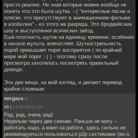
просто реалии. Не зная которые можно вообще не
понять что это была шутка. :-( "интересные песни и
пляски, что присутствуют в анимационном фильме
в изобилии" - из этого же разряда. Это бродвейские
шоу и выступления всяческих звёзд.
Ешё-плотность шуток на единицу времени, особенно
в начале мульта, впечатляет. Шуткострельность
порой превышает порог восприятия ( по крайней
мере мой порог :-) ) - поэтому сразу после
просмотра захотелось посмотреть правильный
дивиди.
Эти две вещи, на мой взгляд, и делают перевод
крайне сложным.
sergaza
»
#8 |
14.08.04 01:18
Рад, рад, очень рад!
Недельки через две скачаю. Раньше не могу --
работать надо, а комп на работе, здесь сильно не
рекомендуеться пользоваться p2p системами (во-о