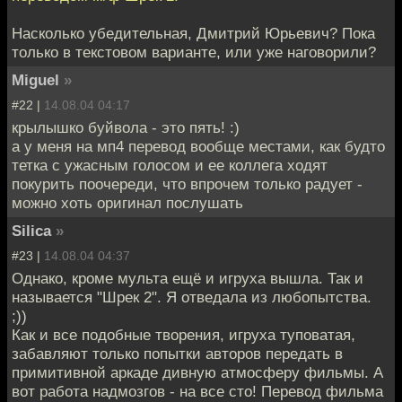
Насколько убедительная, Дмитрий Юрьевич? Пока
только в текстовом варианте, или уже наговорили?
Miguel
»
#22 |
14.08.04 04:17
крылышко буйвола - это пять! :)
а у меня на мп4 перевод вообще местами, как будто
тетка с ужасным голосом и ее коллега ходят
покурить поочереди, что впрочем только радует -
можно хоть оригинал послушать
Silica
»
#23 |
14.08.04 04:37
Однако, кроме мульта ещё и игруха вышла. Так и
называется "Шрек 2". Я отведала из любопытства.
;))
Как и все подобные творения, игруха туповатая,
забавляют только попытки авторов передать в
примитивной аркаде дивную атмосферу фильмы. А
вот работа надмозгов - на все сто! Перевод фильма