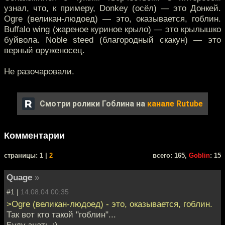
узнал, что, к примеру, Donkey (осёл) — это Донкей.
Ogre (великан-людоед) — это, оказывается, гоблин.
Buffalo wing (жареное куриное крыло) — это крылышко
буйвола. Noble steed (благородный скакун) — это
верный оруженосец.
Не разочаровали.
Смотри ролики Гоблина на
канале Rutube
Комментарии
cтраницы: 1 |
2
всего: 165,
Goblin
: 15
Quage
»
#1 |
14.08.04 00:35
>Ogre (великан-людоед) - это, оказывается, гоблин.
Так вот кто такой "гоблин"...