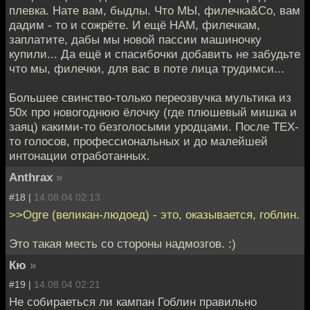
плевка. Нате вам, быдлы. Что МЫ, филечка&Co, вам
дадим - то и сожрёте. И ещё НАМ, филечкам,
заплатите, дабы мы новой пассии машиночку
купили... Да ещё и спасибочки добавить не забудьте
что мы, филечки, для вас в поте лица трудимси...
Большее свинство-только переозвучка мультика из
50х про новогоднюю ёлочку (где плюшевый мишка и
заяц) какими-то безголосыми уродцами. После ТЕХ-
то голосов, профессиональных и до малейшей
интонации отработанных.
Anthrax
»
#18 |
14.08.04 02:13
>>Ogre (великан-людоед) - это, оказывается, гоблин.
Это такая месть со стороны надмозгов. :)
Кю
»
#19 |
14.08.04 02:21
Не собираеться ли кампан Гоблин правильно