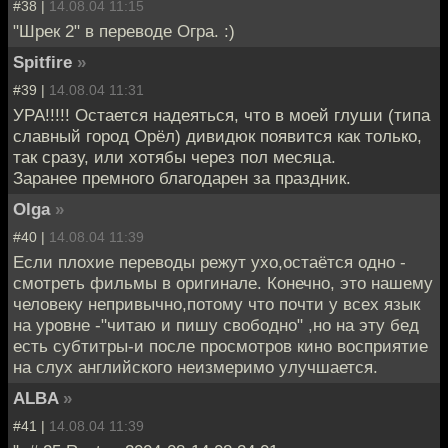
#38 |
14.08.04 11:15
"Шрек 2" в переводе Огра. :)
Spitfire
»
#39 |
14.08.04 11:31
УРА!!!!! Остается надеяться, что в моей глуши (типа
славный город Орёл) дивидюк появится как только,
так сразу, или хотябы через пол месяца.
Заранее премного благодарен за праздник.
Olga
»
#40 |
14.08.04 11:39
Если плохие переводы режут ухо,остаётся одно -
смотреть фильмы в оригинале. Конечно, это нашему
человеку непривычно,потому что почти у всех язык
на уровне -"читаю и пишу свободно" ,но на эту бед
есть субтитры-и после просмотров кино восприятие
на слух английского неизмеримо улучшается.
ALBA
»
#41 |
14.08.04 11:39