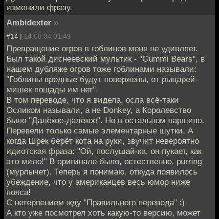
изменили фразу.
Ambidexter
»
#14 |
14.08.04 01:49
Превращение огров в гоблинов меня не удивляет.
Был такой диснеевский мультик - "Gummi Bears", в
нашем дубляже огров тоже гоблинами называли:
"Гоблины вредные будут повержены, от рыцарей-
мишек пощады им нет".
В том переводе, что я видела, осла всё-таки
Осликом называли, а не Donkey, а Королевство
было "Далёкое-далёкое". Но в остальном паршиво.
Перевели только самые элементарные шутки. А
когда Шрек берёт кота на руки, звучит невероятно
идиотская фраза: "Ой, послушай-ка, он пукает, как
это мило!" В оригинале было, естественно, purring
(мурлычет). Теперь я понимаю, откуда появилось
убеждение, что у американцев весь юмор ниже
пояса!
С нетерпением жду "Правильного перевода" :)
А кто уже посмотрел хоть какую-то версию, может