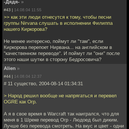
-Дядя-
»
#43 |
14.08.04 11:55
>> как эти люди отнесутся к тому, чтобы песни
группы Nirvana слушать в исполнении Филиппа
нашего Киркорова?
Не менее интересно, поймут ли "там", если
Киркорова перепоет Нирвана... на английском в
"качественном переводе". И поймут ли "они" после
этого наши шутки в сторону Бедросовича?
Alien
»
#44 |
14.08.04 12:37
# 11 существо, 2004-08-14 01:34:31
> Народ решил вообще не напрягаться и перевел
OGRE как Огр.
А я в свое время в Warcraft так наигрался, что для
меня в 1 Шреке перевод Огр - Людоед был диким.
Лучше без перевода смотреть. На вкус и цвет - одни