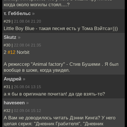
когда около могилы стоял....?
т. Геббельс
»
#29 |
21.08.04 21:20
Little Boy Blue - такая песня есть у Тома Вэйтса=)))
Skutz
»
#30 |
22.08.04 21:35
2
#12
Norbit
А режиссер "Animal factory" - Стив Бушеми . Я был
вообще в шоке, когда увидел.
Андрей
»
#31 |
26.08.04 13:15
а я бы в оригинале почитал! да где взять-то?
haveseen
»
#32 |
02.09.04 15:12
А Вам не доводилось читать Дэнни Кинга? У него
целая серия: "Дневник Грабителя", "Дневник