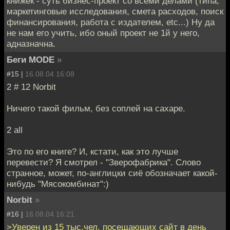
книжек - суть бизнес-проект со всеми делами (типа,
маркетинговые исследования, смета расходов, поиск
финансирования, работа с издателем, etc...) Ну да
не нам его учить, ибо оный проект не 1й у него,
адназначна.
Беги MODE
»
#15 |
16.08.04 16:08
2 # 12 Norbit
Ничего такой фильм, без соплей на сахаре.
2 all
Это по его книге? И, кстати, как это лучше
перевести? Я смотрел - "Зверофабрика". Слово
странное, может, по-англицки сиё обозначает какой-
нибудь "Мясокомбинат":)
Norbit
»
#16 |
16.08.04 16:21
>Уверен из 15 тыс.чел. посещающих сайт в день