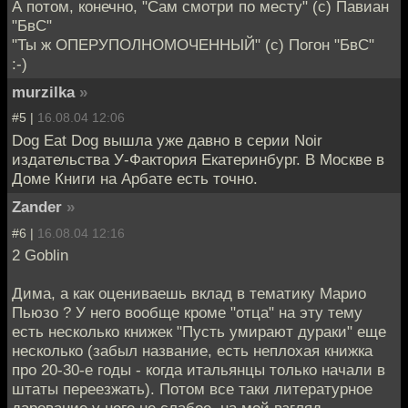
А потом, конечно, "Сам смотри по месту" (с) Павиан
"БвС"
"Ты ж ОПЕРУПОЛНОМОЧЕННЫЙ" (с) Погон "БвС"
:-)
murzilka
»
#5 |
16.08.04 12:06
Dog Eat Dog вышла уже давно в серии Noir
издательства У-Фактория Екатеринбург. В Москве в
Доме Книги на Арбате есть точно.
Zander
»
#6 |
16.08.04 12:16
2 Goblin
Дима, а как оцениваешь вклад в тематику Марио
Пьюзо ? У него вообще кроме "отца" на эту тему
есть несколько книжек "Пусть умирают дураки" еще
несколько (забыл название, есть неплохая книжка
про 20-30-е годы - когда итальянцы только начали в
штаты переезжать). Потом все таки литературное