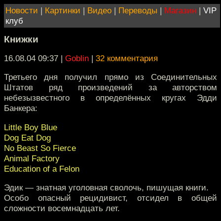
Новости
|
Картинки
|
Видео
|
Переводы
|
Магазин
|
VIP
клуб
Книжки
16.08.04 09:37
|
Goblin
|
32 комментария
Третьего дня получил прямо из Соединительных
Штатов ряд произведений за авторством
небезызвестного в определённых кругах Эдди
Банкера:
Little Boy Blue
Dog Eat Dog
No Beast So Fierce
Animal Factory
Education of a Felon
Эдик — знатная уголовная сволочь, пишущая книги.
Особо опасный рецидивист, отсидел в общей
сложности восемнадцать лет.