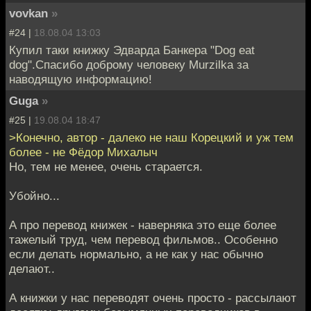
vovkan
»
#24 |
18.08.04 13:03
Купил таки книжку Эдварда Банкера "Dog eat
dog".Спасибо доброму человеку Murzilka за
наводящую информацию!
Guga
»
#25 |
19.08.04 18:47
>Конечно, автор - далеко не наш Корецкий и уж тем
более - не Фёдор Михалыч
Но, тем не менее, очень старается.
Убойно...
А про перевод книжек - наверняка это еще более
тажелый труд, чем перевод фильмов.. Особенно
если делать нормально, а не как у нас обычно
делают..
А книжки у нас переводят очень просто - рассылают