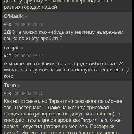
десятку-другому безымянных переводчиков в
разных городах нашей
O'Masik
»
#26 |
20.08.04 13:48
2ДЮ: а можно как-нибудь эту книжицу на вражьем
языке по инету пробить?
sargat
»
#27 |
20.08.04 19:12
А можно ли эти книги (на англ.) где-либо скачать?
киньте ссылку или на мыло пожалуйста, если есть у
кого
Term
»
#28 |
20.08.04 23:40
Как ни странно, но Тарантино оказывается обожает
тов. Пастернака... Даже на могилу приезжал
специально (репортеров не допустил - святое), а
кинофестиваль где он вроде как "журил" в это же
время - опустил (вторично мол это, Пастернак -
сила!). Интересно, что у него в башке крутилось