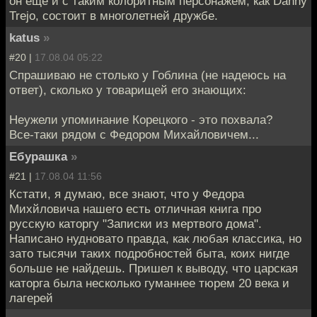
он ещё и с таким колоритным персонажем, как Danny
Trejo, состоит в многолетней дружбе.
katus
»
#20 |
17.08.04 05:22
Спрашиваю не столько у Гоблина (не надеюсь на
ответ), сколько у товарищей его знающих:
Неужели упоминание Корецкого - это похвала?
Все-таки рядом с Федором Михайловичем...
Ебурашка
»
#21 |
17.08.04 11:56
Кстати, я думаю, все знают, что у Федора
Михйловича нашего есть отличная книга про
русскую каторгу "Записки из мертвого дома".
Написано нудновато правда, как любая классика, но
зато тысячи таких подробностей быта, коих нигде
больше не найдешь. Пришел к выводу, что царская
каторга была несколько гуманнее тюрем 20 века и
лагерей