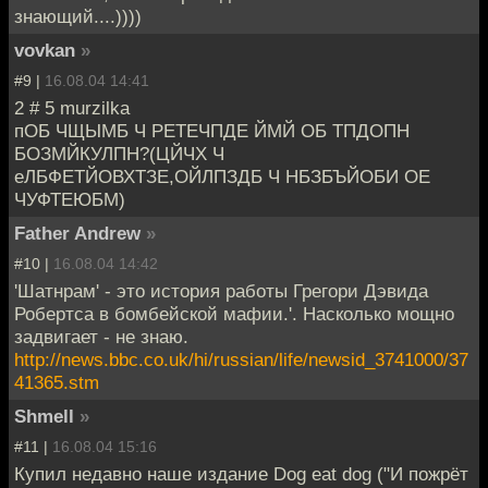
знающий....))))
vovkan
»
#9 |
16.08.04 14:41
2 # 5 murzilka
пОБ ЧЩЫМБ Ч РЕТЕЧПДЕ ЙМЙ ОБ ТПДОПН
БОЗМЙКУЛПН?(ЦЙЧХ Ч
еЛБФЕТЙОВХТЗЕ,ОЙЛПЗДБ Ч НБЗБЪЙОБИ ОЕ
ЧУФТЕЮБМ)
Father Andrew
»
#10 |
16.08.04 14:42
'Шатнрам' - это история работы Грегори Дэвида
Робертса в бомбейской мафии.'. Насколько мощно
задвигает - не знаю.
http://news.bbc.co.uk/hi/russian/life/newsid_3741000/37
41365.stm
Shmell
»
#11 |
16.08.04 15:16
Купил недавно наше издание Dog eat dog ("И пожрёт