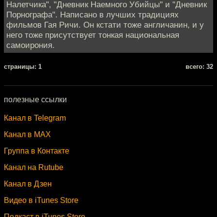
Налетчика", "Дневник Наемного Убийцы" и "Дневник
Порнографа". Написано в лучших традициях
фильмов Гая Ричи. Он кстати тоже англичанин, и у
него тоже присутствует тонкая национальная
самоирония.
cтраницы: 1
всего: 32
полезные ссылки
Канал в Telegram
Канал в MAX
Группа в Контакте
Канал на Rutube
Канал в Дзен
Видео в iTunes Store
Подкаст в iTunes Store