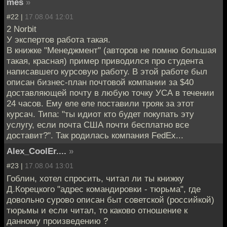
mes
»
#22 |
17.08.04 12:01
2 Norbit
У экспертов работа такая.
В книжке "Менеджмент" (авторов не помню большая
такая, красная) пример приводился про студента
написавшего курсовую работу. В этой работе был
описан бизнес-план почтовой компании за $40
доставляющей почту в любую точку УСА в течении
24 часов. Ему еле еле поставили трояк за этот
курсач. Типа: "ты идиот кто будет покупать эту
услугу, если почта США почти бесплатно все
доставит?". Так родилась компания FedEx...
Alex_CoolEr....
»
#23 |
17.08.04 13:01
Гоблин, хотел спросить, читал ли ты книжку
Д.Корецкого "адрес командировки - тюрьма", где
довольно сурово описан быт советской (российкой)
тюрьмы и если читал, то каково отношение к
данному произведению ?