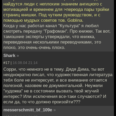
найдутся люди с неплохим знанием ангицкого с
мотивацией и временем для >переода пары тройки
страниц книшки. Под чутким руководством, и с
помощью мудрых советов тов. Goblina.
Когда у нас работал канал "Культура" я любил
смотреть передачу "Графоман". Про книжки. Так вот,
тамошние эксперты утверждали, что книжка,
переведенная несколькими переводчиками, это
плохо, это очень-очень плохо.
Shark
»
#17 |
16.08.04 21:14
Сорри, что немного не в тему. Дядя Дима, ты вот
неоднократно писал, что художественная литература
тебя боле не интересует, и все внимание оттается
полезной, назовем ее документальной. Неужели
"художка" не в состоянии вызвать твой жгучий
интерес? Или исключения все-таки случаются? И
если да, то что должно произойти???
messerschmitt_bf_109e
»