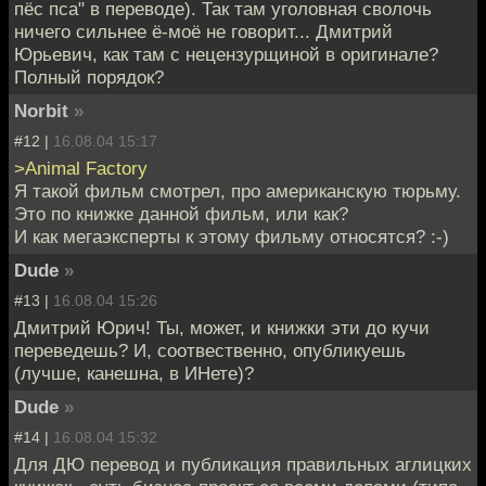
пёс пса" в переводе). Так там уголовная сволочь
ничего сильнее ё-моё не говорит... Дмитрий
Юрьевич, как там с нецензурщиной в оригинале?
Полный порядок?
Norbit
»
#12 |
16.08.04 15:17
>Animal Factory
Я такой фильм смотрел, про американскую тюрьму.
Это по книжке данной фильм, или как?
И как мегаэксперты к этому фильму относятся? :-)
Dude
»
#13 |
16.08.04 15:26
Дмитрий Юрич! Ты, может, и книжки эти до кучи
переведешь? И, соотвественно, опубликуешь
(лучше, канешна, в ИНете)?
Dude
»
#14 |
16.08.04 15:32
Для ДЮ перевод и публикация правильных аглицких