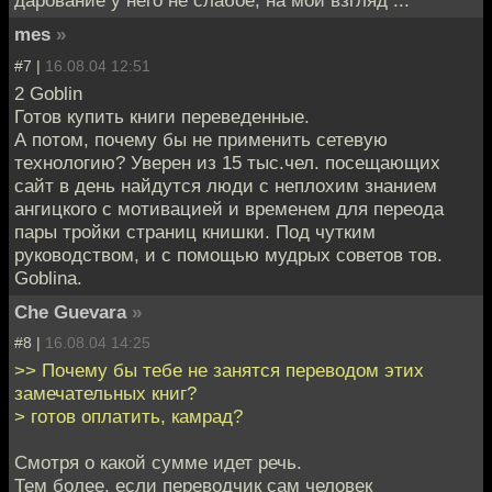
дарование у него не слабое, на мой взгляд ...
mes
»
#7 |
16.08.04 12:51
2 Goblin
Готов купить книги переведенные.
А потом, почему бы не применить сетевую
технологию? Уверен из 15 тыс.чел. посещающих
сайт в день найдутся люди с неплохим знанием
ангицкого с мотивацией и временем для переода
пары тройки страниц книшки. Под чутким
руководством, и с помощью мудрых советов тов.
Goblina.
Che Guevara
»
#8 |
16.08.04 14:25
>> Почему бы тебе не занятся переводом этих
замечательных книг?
> готов оплатить, камрад?
Смотря о какой сумме идет речь.
Тем более, если переводчик сам человек