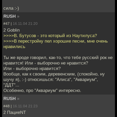
cила :-)
RUSH
»
#47 |
16.11.04 21:20
2 Goblin
>>>>В. Бутусов - это который из Наутилуса?
>>>>В перестройку пел хорошие песни, мне очень
нравились
Ты же вроде говорил, как-то, что тебе русский рок не
нравится! Или - выборочно не нравится?
Или - выборочно нравится?
Вообще, как к своим, деревенским, (спокойно, ну
шучу я), :-) относишься: "Алиса", "Аквариум",
"ДДТ"...
Особенно, про "Аквариум" интересно.
RUSH
»
#48 |
16.11.04 21:23
2 ПациеNT