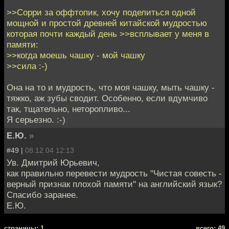
>>Сорри за оффтопик, хочу поделиться одной
мощной и простой древней китайской мудростью
которая почти каждый день >>всплывает у меня в
памяти:
>>когда моешь чашку - мой чашку
>>cила :-)
Она на то и мудрость, что моя чашку, мыть чашку -
тяжко, аж зубы сводит. Особенно, если вдумчиво
так, тщательно, неторопливо...
Я серьезно. :-)
Е.Ю.
»
#49 |
08.12.04 12:13
Ув. Дмитрий Юрьевич,
как правильно перевести мудрость "Чистая совесть -
верный признак плохой памяти" на английский язык?
Спасибо заранее.
Е.Ю.
cтраницы: 1
всего: 49