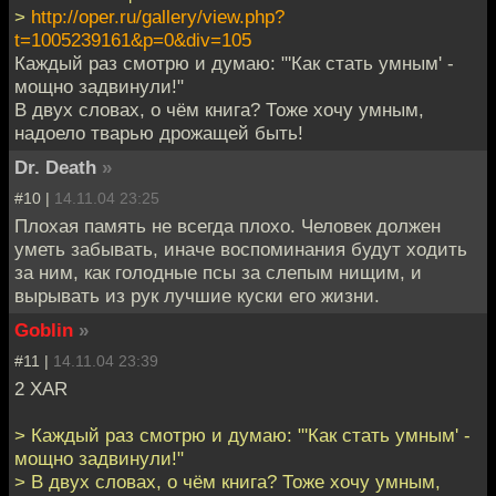
>
http://oper.ru/gallery/view.php?
t=1005239161&p=0&div=105
Каждый раз смотрю и думаю: "'Как стать умным' -
мощно задвинули!"
В двух словах, о чём книга? Тоже хочу умным,
надоело тварью дрожащей быть!
Dr. Death
»
#10 |
14.11.04 23:25
Плохая память не всегда плохо. Человек должен
уметь забывать, иначе воспоминания будут ходить
за ним, как голодные псы за слепым нищим, и
вырывать из рук лучшие куски его жизни.
Goblin
»
#11 |
14.11.04 23:39
2 XAR
> Каждый раз смотрю и думаю: "'Как стать умным' -
мощно задвинули!"
> В двух словах, о чём книга? Тоже хочу умным,