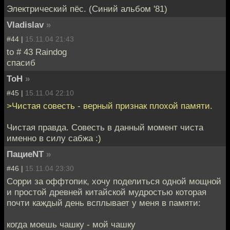
Электрический пёс. (Синий альбом '81)
Vladislav
»
#44 |
15.11.04 21:43
to # 43 Raindog
спасиб
ToH
»
#45 |
15.11.04 22:10
>Чистая совесть - верный признак плохой памяти.
Чистая правда. Совесть в данный момент чиста
именно в силу сабжа :)
ПациеNT
»
#46 |
15.11.04 23:30
Сорри за оффтопик, хочу поделиться одной мощной
и простой древней китайской мудростью которая
почти каждый день всплывает у меня в памяти:
когда моешь чашку - мой чашку