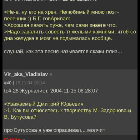
>Не-е, ну его на хрен. Нелюбимый мною поэт-
песенник :) Б.Г. говАривал:
>Хорошая память хуже, чем сами знаете что.
>Надо завалить совесть тяжёлыми камнями, чтоб со
дна желудка в мозг не подымалась вообще.
слушай, как эта песня называется скажи плиз...
Vir_aka_Vladislav
»
#40 |
15.11.04 18:14
to# 28 Журналист, 2004-11-15 08:28:07
>Уважаемый Дмитрий Юрьевич
>1. Как вы относитесь к творчеству М. Задорнова и
В. Бутусова?
про Бутусова я уже спрашивал... молчит
Goblin
»