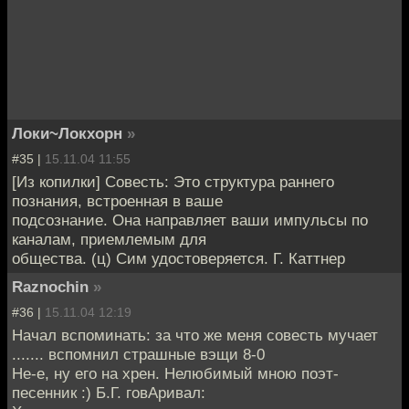
Локи~Локхорн
»
#35 |
15.11.04 11:55
[Из копилки] Совесть: Это структура раннего
познания, встроенная в ваше
подсознание. Она направляет ваши импульсы по
каналам, приемлемым для
общества. (ц) Сим удостоверяется. Г. Каттнер
Raznochin
»
#36 |
15.11.04 12:19
Начал вспоминать: за что же меня совесть мучает
....... вспомнил страшные вэщи 8-0
Не-е, ну его на хрен. Нелюбимый мною поэт-
песенник :) Б.Г. говАривал: