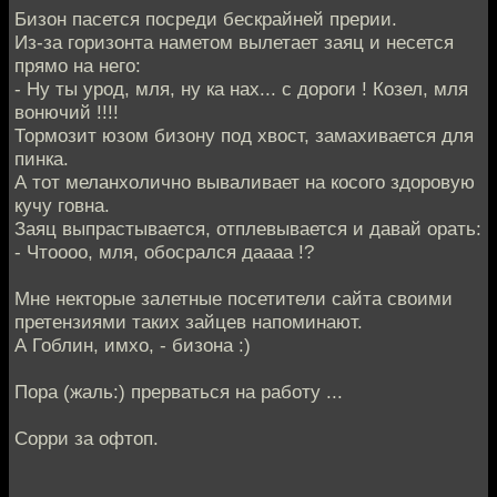
Бизон пасется посреди бескрайней прерии.
Из-за горизонта наметом вылетает заяц и несется
прямо на него:
- Ну ты урод, мля, ну ка нах... с дороги ! Козел, мля
вонючий !!!!
Тормозит юзом бизону под хвост, замахивается для
пинка.
А тот меланхолично вываливает на косого здоровую
кучу говна.
Заяц выпрастывается, отплевывается и давай орать:
- Чтоооо, мля, обосрался даааа !?
Мне некторые залетные посетители сайта своими
претензиями таких зайцев напоминают.
А Гоблин, имхо, - бизона :)
Пора (жаль:) прерваться на работу ...
Сорри за офтоп.