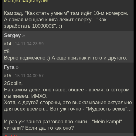
мощно задвинули!"
Камрад, "Как стать умным" там идёт 10-м номером.
А самая мощная книга лежит сверху - "Как
заработать 1000000$". :)
Sergey
»
#14 |
14.11.04 23:59
#8
Верно подмечено :) А еще признак и того и другого.
Гуга
»
#15 |
15.11.04 00:57
2Goblin,
На самом деле, оно наше, общее - время, в котором
мы живем. ИМХО.
Хотя, с другой стороны, это высказывание актуально
для всех времен... Вот уж точно - "Мудрость веков"...
И раз уж зашел разговор про книги - "Mein kampf"
читали? Если да, то как оно?