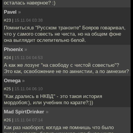
осталась наверное? :)
Pavel
»
#23 |
15.11.04 03:38
Помниться,в "Русском транзите" Бояров говаривал,
что у самого совесть не чиста, но на общем фоне
она выглядит ослепительно белой.
Phoenix
»
#24 |
15.11.04 04:53
А как же лозунг "на свободу с чистой совестью"?
Это как, освобожение не по амнистии, а по амнезии?
Omega
»
#25 |
15.11.04 06:10
"Как дрались в НКВД" - это такоя история
мордобоя:), или учебник по карате?:))
Mad SpirtDrinker
»
#26 |
15.11.04 07:14
Как раз наоборот, коглда не помнишь что было