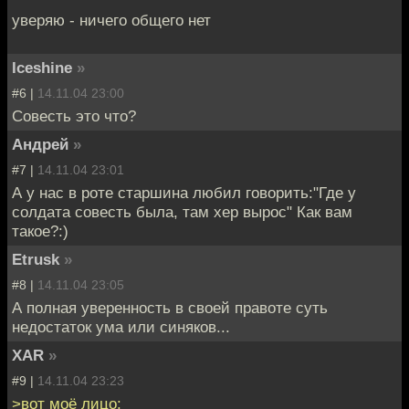
уверяю - ничего общего нет
Iceshine
»
#6 |
14.11.04 23:00
Совесть это что?
Андрей
»
#7 |
14.11.04 23:01
А у нас в роте старшина любил говорить:"Где у
солдата совесть была, там хер вырос" Как вам
такое?:)
Etrusk
»
#8 |
14.11.04 23:05
А полная уверенность в своей правоте суть
недостаток ума или синяков...
XAR
»
#9 |
14.11.04 23:23
>вот моё лицо: