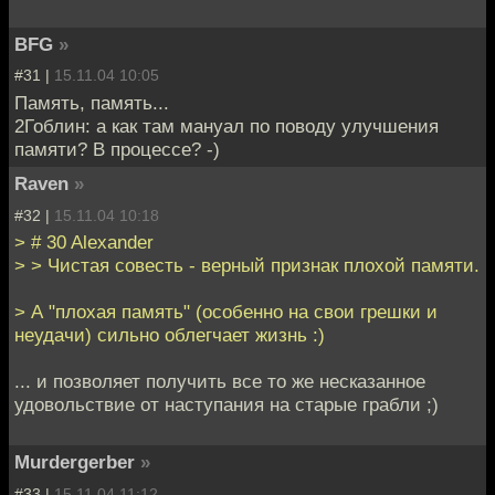
BFG
»
#31 |
15.11.04 10:05
Память, память...
2Гоблин: а как там мануал по поводу улучшения
памяти? В процессе? -)
Raven
»
#32 |
15.11.04 10:18
> # 30 Alexander
> > Чистая совесть - верный признак плохой памяти.
> А "плохая память" (особенно на свои грешки и
неудачи) сильно облегчает жизнь :)
... и позволяет получить все то же несказанное
удовольствие от наступания на старые грабли ;)
Murdergerber
»
#33 |
15.11.04 11:12