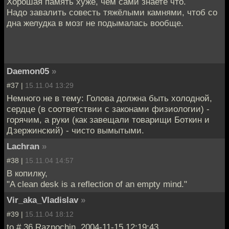
Хорошая память хуже, чем сами знаете что.
Надо завалить совесть тяжёлыми камнями, чтоб со
дна желудка в мозг не подымалась вообще.
Daemon05
»
#37 |
15.11.04 13:29
Немного не в тему: Голова должна быть холодной,
сердце (в соответствии с законами физиологии) -
горячим, а руки (как завещали товарищи Боткин и
Дзержинский) - чисто вымытыми.
Lachran
»
#38 |
15.11.04 14:57
В копилку,
"A clean desk is a reflection of an empty mind."
Vir_aka_Vladislav
»
#39 |
15.11.04 18:12
to # 36 Raznochin, 2004-11-15 12:19:43