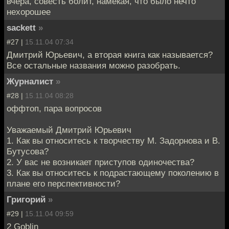
вчера, совесть болит, намекая, что было нечто
нехорошее
sackett
»
#27 |
15.11.04 07:34
Дмитрий Юрьевич, а вторая книга как называется?
Все остальные названия можно разобрать.
Журналист
»
#28 |
15.11.04 08:28
оффтоп, пара вопросов
Уважаемый Дмитрий Юрьевич
1. Как вы относитесь к творчеству М. Задорнова и В.
Бутусова?
2. У вас не возникает приступов одиночества?
3. Как вы относитесь к подрастающему поколению в
плане его перспективности?
Григорий
»
#29 |
15.11.04 09:59
2 Goblin