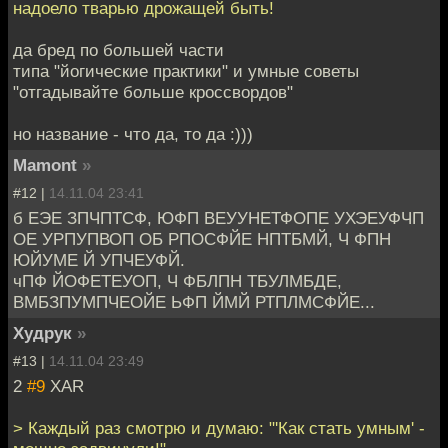
надоело тварью дрожащей быть!
да бред по большей части
типа "йогические практики" и умные советы
"отгадывайте больше кроссвордов"
но название - что да, то да :)))
Mamont
»
#12 |
14.11.04 23:41
б ЕЭЕ ЗПЧПТСФ, ЮФП ВЕУУНЕТФОПЕ УХЭЕУФЧП
ОЕ УРПУПВОП ОБ РПОСФЙЕ НПТБМЙ, Ч ФПН
ЮЙУМЕ Й УПЧЕУФЙ.
чПФ ЙОФЕТЕУОП, Ч ФБЛПН ТБУЛМБДЕ,
ВМБЗПУМПЧЕОЙЕ ЬФП ЙМЙ РТПЛМСФЙЕ...
Худрук
»
#13 |
14.11.04 23:49
2
#9
XAR
> Каждый раз смотрю и думаю: "'Как стать умным' -