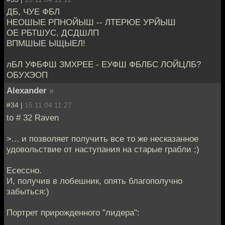
ДБ, ЧУЕ ФБЛ
НЕОШЫЕ РПНОЙЫШ -- ЛТЕРЮЕ УРЙЫШ
ОЕ РБТШУС, ДСДШЛП
ВПМШЫЕ ЫЩЫЕЛ!
лБЛ УФБФШ ЗМХРЕЕ - ЕУФШ ФБЛБС ЛОЙЦЛБ?
ОБУХЭОП
Alexander
»
#34 |
15.11.04 11:27
to # 32 Raven
>... и позволяет получить все то же несказанное
удовольствие от наступания на старые грабли ;)
Есессно.
И, получив в лобешник, опять благополучно
забыться:)
Портрет прирожденного "лидера":