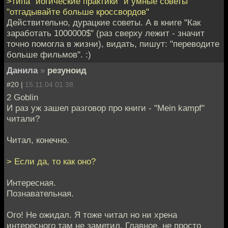
>типа "йогические практики" и умные советы
"отгадывайте больше кроссвордов"
Действительно, дурацкие советы. А в книге "Как
заработать 1000000$" (раз сверху лежит - значит
точно помогла в жизни), видать, пишут: "переводите
больше фильмов". :)
Данила
»
резуноид
#20 |
15.11.04 01:38
2 Goblin
И раз уж зашел разговор про книги - "Mein kampf"
читали?
Читал, конечно.
> Если да, то как оно?
Интересная.
Познавательная.
Ого! Не ожидал. Я тоже читал но ни хрена
интересного там не заметил. Главное, не просто