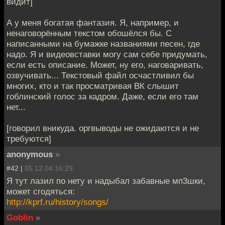
видит]
А у меня богатая фантазия. Я, например, и
ненаговорённым текстом обошёлся бы. С
написанными на бумажке названиями песен, где
надо. Я и видеовставки могу сам себе придумать,
если есть описание. Может, ну его, наговаривать,
озвучивать... Текстовый файл осчастливил бы
многих, кто и так просматривая ВК слышит
гоблинский голос за кадром. Даже, если его там
нет...
[говорил вникуда. оргвыводы не ожидаются и не
требуются]
anonymous
»
#42 |
05.12.04 16:29
Я тут лазил по нету и надыбал забавные мп3шки,
может сгодяться:
http://kprf.ru/history/songs/
Goblin
»