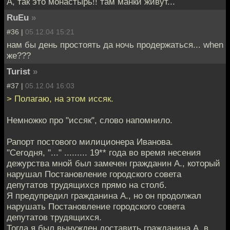
А, так это монастырь!! там манки живут...
RuEu
»
#36 |
05.12.04 15:21
нам бы день простоять да ночь продержаться... when
же???
Turist
»
#37 |
05.12.04 16:03
> Полагаю, на этом иссяк.
Немножко про "иссяк", слово напомнило.
Рапорт постового милиционера Иванова.
"Сегодня, "..." ......... 19** года во время несения
дежурства мной был замечен гражданин А., который
нарушал Постановление городского совета
депутатов трудящихся прямо на столб.
Я предупредил гражданина А., но он продолжал
нарушать Постановление городского совета
депутатов трудящихся.
Тогда я был вынужден доставить гражданина А. в