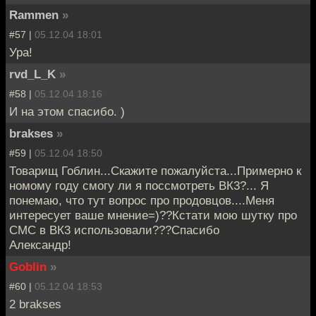
Rammen
»
#57 |
05.12.04 18:01
Ура!
rvd_L_K
»
#58 |
05.12.04 18:16
И на этом спасибо. )
brakses
»
#59 |
05.12.04 18:50
Товарищ Гоблин...Скажите пожалуйста...Примерно к
номому году смогу ли я поссмотреть ВК3?... Я
понемаю, что тут вопрос про продовцов....Меня
интересует ваше мнение=)??Кстати мою шутку про
СМС в ВК3 использовали???Спасибо
Александр!
Goblin
»
#60 |
05.12.04 18:53
2 brakses