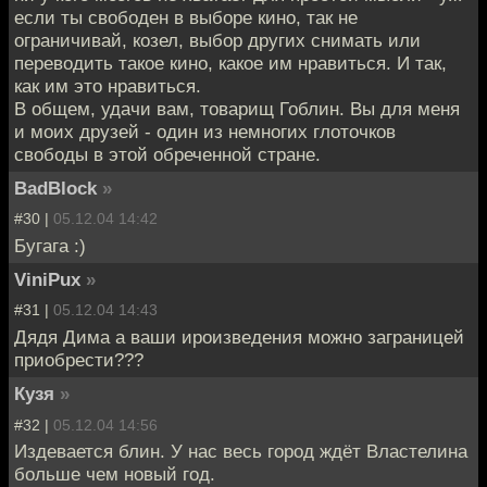
если ты свободен в выборе кино, так не
ограничивай, козел, выбор других снимать или
переводить такое кино, какое им нравиться. И так,
как им это нравиться.
В общем, удачи вам, товарищ Гоблин. Вы для меня
и моих друзей - один из немногих глоточков
свободы в этой обреченной стране.
BadBlock
»
#30 |
05.12.04 14:42
Бугага :)
ViniPux
»
#31 |
05.12.04 14:43
Дядя Дима а ваши ироизведения можно заграницей
приобрести???
Кузя
»
#32 |
05.12.04 14:56
Издевается блин. У нас весь город ждёт Властелина
больше чем новый год.