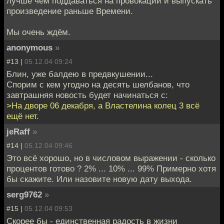
лучше чем поддаваться на провокации и выпускать
произведение раньше Времени.
Мы очень ждём.
anonymous
»
#13 |
05.12.04 09:24
Блин, уже балдею в предвкушении...
Спорим с кем угодно на десять шелбанов, что
завтрашняя новость будет начинаться с:
>На дворе 06 декабря, а Властелина колец 3 всё
ещё нет.
jeRaff
»
#14 |
05.12.04 09:46
Это всё хорошо, но в числовом выражении - сколько
процентов готово ? 2% ... 10% ... 99% Примерно хотя
бы скажите. Или назовите новую дату выхода.
serg9762
»
#15 |
05.12.04 09:53
Скорее бы - единственная радость в жизни