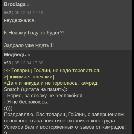
Brodiaga
»
#52 |
05.12.04 17:19
неудержался.
К Новому Году то будет?!
Задрало уже ждать!!!
Медведь
»
#53 |
05.12.04 17:39
>> Товарищ Гоблин, не надо торопиться.
>[пожимает плечами]
>Да я и никуда и не тороплюсь, камрад.
Snatch (цитата на память):
- Борис, за собаку не беспокойся.
- Я не беспокоюсь.
:))))
Поздравляю, Вас товарищ Гоблин, с завершением
основного этапа поистине титанического труда.
Успехов Вам и восторженных отзывов от камрадов!
:)