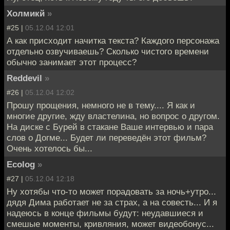
Холмикй
»
#25 |
05.12.04 12:01
А как присходит начитка текста? Каждого персонажа
отдельно озвучиваешь? Сколько чистого времени
обычно занимает этот процесс?
Reddevil
»
#26 |
05.12.04 12:02
Прошу прощения, немного не в тему.... Я как и
многие другие, жду властелина, но вопрос о другом.
На диске с Бурей в стакане Ваше интервью и пара
слов о Догме... Будет ли переведён этот фильм?
Очень хотелось бы...
Ecolog
»
#27 |
05.12.04 12:18
Ну хотябы что-то может порадовать за ночь+утро...
дядя Дима работает не за страх, а на совесть... И я
надеюсь в конце фильмы будут: неудавшиеся и
смешые моменты, кривляния, может видеобонус...