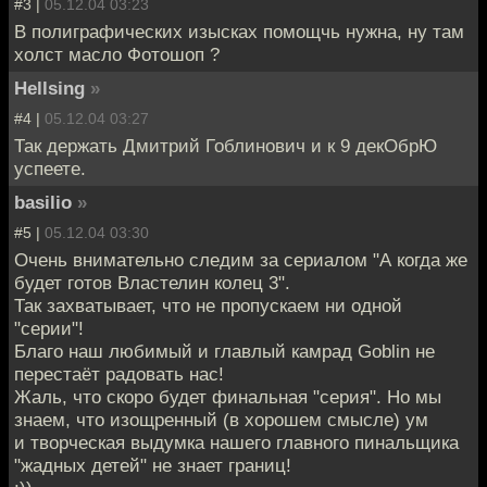
#3 |
05.12.04 03:23
В полиграфических изысках помощчь нужна, ну там
холст масло Фотошоп ?
Hellsing
»
#4 |
05.12.04 03:27
Так держать Дмитрий Гоблинович и к 9 декОбрЮ
успеете.
basilio
»
#5 |
05.12.04 03:30
Очень внимательно следим за сериалом "А когда же
будет готов Властелин колец 3".
Так захватывает, что не пропускаем ни одной
"серии"!
Благо наш любимый и главлый камрад Goblin не
перестаёт радовать нас!
Жаль, что скоро будет финальная "серия". Но мы
знаем, что изощренный (в хорошем смысле) ум
и творческая выдумка нашего главного пинальщика
"жадных детей" не знает границ!