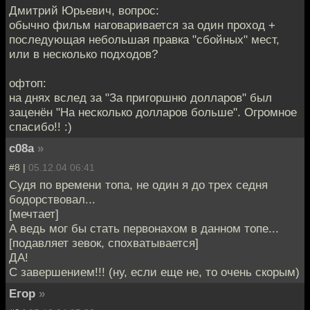
Дмитрий Юрьевич, вопрос:
обычно фильм наговаривается за один проход +
последующая небольшая правка "сбойных" мест,
или в несколько подходов?
офтоп:
на днях вслед за "За пригоршню долларов" был
заценён "На несколько долларов больше". Огромное
спасибо!! :)
c08a
»
#8 |
05.12.04 06:41
Судя по времени топа, не один я до трех седня
бодорствовал...
[мечтает]
А ведь мог бы стать первонахом в данном топе...
[подавляет зевок, спохватывается]
ДА!
С завершением!!! (ну, если еще не, то очень скорым)
Егор
»