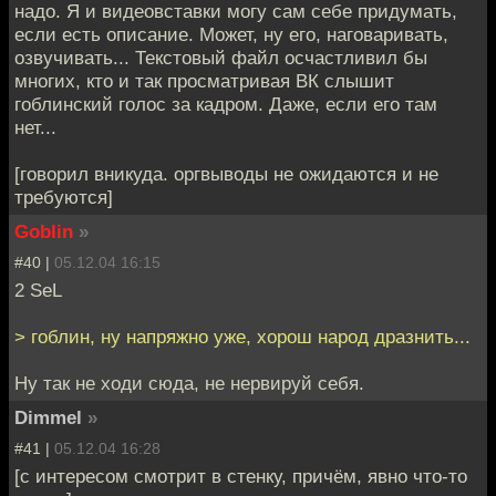
надо. Я и видеовставки могу сам себе придумать,
если есть описание. Может, ну его, наговаривать,
озвучивать... Текстовый файл осчастливил бы
многих, кто и так просматривая ВК слышит
гоблинский голос за кадром. Даже, если его там
нет...
[говорил вникуда. оргвыводы не ожидаются и не
требуются]
Goblin
»
#40 |
05.12.04 16:15
2 SeL
> гоблин, ну напряжно уже, хорош народ дразнить...
Ну так не ходи сюда, не нервируй себя.
Dimmel
»
#41 |
05.12.04 16:28
[с интересом смотрит в стенку, причём, явно что-то