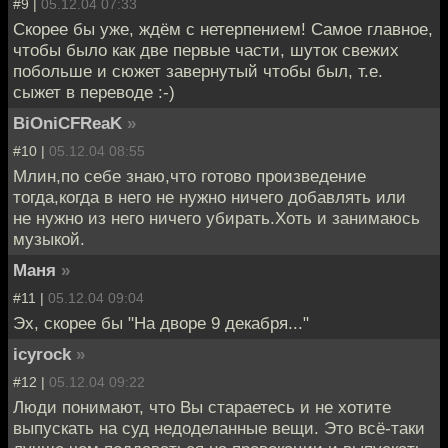
#9 |
05.12.04 07:33
Скорее бы уже, ждём с нетерпением! Самое главное,
чтобы было как две первые части, шуток свежих
побольше и сюжет завернутый чтобы был, т.е.
сыжет в переводе :-)
BiOniCFReaK
»
#10 |
05.12.04 08:55
Млин,по себе знаю,что готово произведение
тогда,когда в него не нужно ничего добавлять или
не нужно из него ничего убирать.Хоть и занимаюсь
музыкой.
Маня
»
#11 |
05.12.04 09:04
Эх, скорее бы "На дворе 9 декабря..."
icyrock
»
#12 |
05.12.04 09:22
Люди понимают, что Вы стараетесь и не хотите
выпускать на суд недоделанные вещи. Это всё-таки