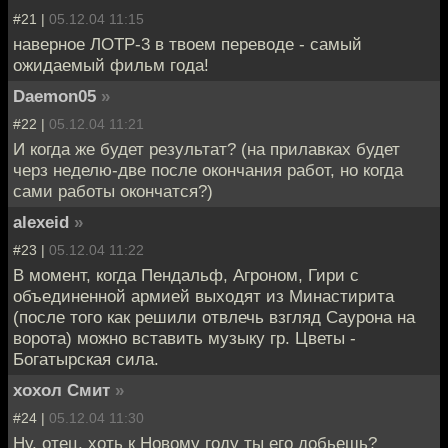
#21 |
05.12.04 11:15
наверное ЛОТР-3 в твоем переводе - самый
ожидаемый фильм года!
Daemon05
»
#22 |
05.12.04 11:21
И когда же будет результат? (на прилавках будет
черз неделю-две после окончания работ, но когда
сами работы окончатся?)
alexeid
»
#23 |
05.12.04 11:22
В момент, когда Пендальф, Агроном, Гири с
объединенной армией выходят из Минастирита
(после того как решили отвлечь взгляд Саурона на
ворота) можно вставить музыку гр. Цветы -
Богатырская сила.
хохол Смит
»
#24 |
05.12.04 11:30
Ну, отец, хоть к Новому году ты его добьешь?