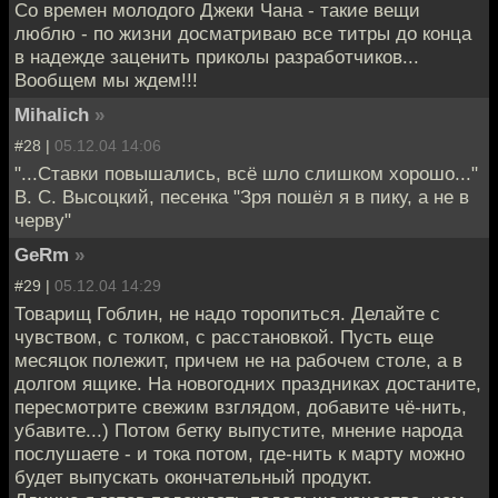
Со времен молодого Джеки Чана - такие вещи
люблю - по жизни досматриваю все титры до конца
в надежде заценить приколы разработчиков...
Вообщем мы ждем!!!
Mihalich
»
#28 |
05.12.04 14:06
"...Ставки повышались, всё шло слишком хорошо..."
В. С. Высоцкий, песенка "Зря пошёл я в пику, а не в
черву"
GeRm
»
#29 |
05.12.04 14:29
Товарищ Гоблин, не надо торопиться. Делайте с
чувством, с толком, с расстановкой. Пусть еще
месяцок полежит, причем не на рабочем столе, а в
долгом ящике. На новогодних праздниках достаните,
пересмотрите свежим взглядом, добавите чё-нить,
убавите...) Потом бетку выпустите, мнение народа
послушаете - и тока потом, где-нить к марту можно
будет выпускать окончательный продукт.