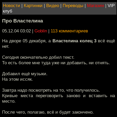
Новости
|
Картинки
|
Видео
|
Переводы
|
Магазин
|
VIP
клуб
Про Властелина
05.12.04 03:02
|
Goblin
|
113 комментариев
На дворе 05 декабря, а
Властелина колец 3
всё ещё
нет.
Сегодня окончательно добил текст.
То есть более мне туда уже ни добавить, ни отнять.
Добавил ещё музыки.
На этом иссяк.
Завтра надо посмотреть на то, что получилось.
Кривые места переговорить заново и вставить на
место.
После чего, полагаю, всё и будет закончено.