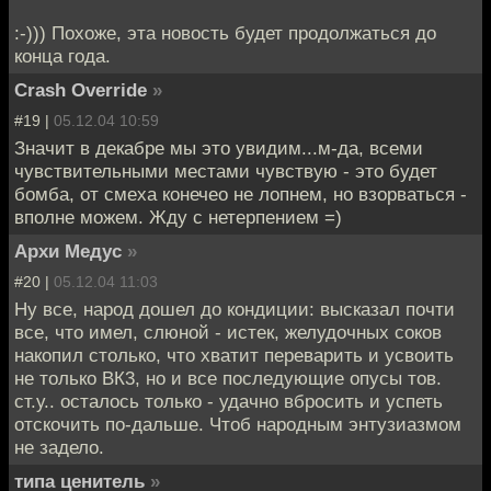
:-))) Похоже, эта новость будет продолжаться до
конца года.
Crash Override
»
#19 |
05.12.04 10:59
Значит в декабре мы это увидим...м-да, всеми
чувствительными местами чувствую - это будет
бомба, от смеха конечео не лопнем, но взорваться -
вполне можем. Жду с нетерпением =)
Архи Медус
»
#20 |
05.12.04 11:03
Ну все, народ дошел до кондиции: высказал почти
все, что имел, слюной - истек, желудочных соков
накопил столько, что хватит переварить и усвоить
не только ВК3, но и все последующие опусы тов.
ст.у.. осталось только - удачно вбросить и успеть
отскочить по-дальше. Чтоб народным энтузиазмом
не задело.
типа ценитель
»