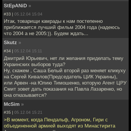
StEpANiD
»
#33 |
05.12.04 15:04
Итак, товарищи камрады к нам постепенно
приближается лучший фильм 2004 года (надеюсь
что 2004 а не 2005:)). Будем ждать...
Skutz
»
#34 |
05.12.04 15:11
Дмитрий Юрьевич, нет ли желания приделать тему
Украинских выборов туда?
Ну, скажем , Саша Белый второй раз меняет кликуху
на Сергей Кивалов(Председатель ЦИК Украины),
или Арвен -на Юлию Тимошенко, которую Агент ЦРУ
Смит зовет дать показания на Павла Лазаренко, но
она отказывается?
McSim
»
#35 |
05.12.04 15:21
>В момент, когда Пендальф, Агроном, Гири с
объединенной армией выходят из Минастирита