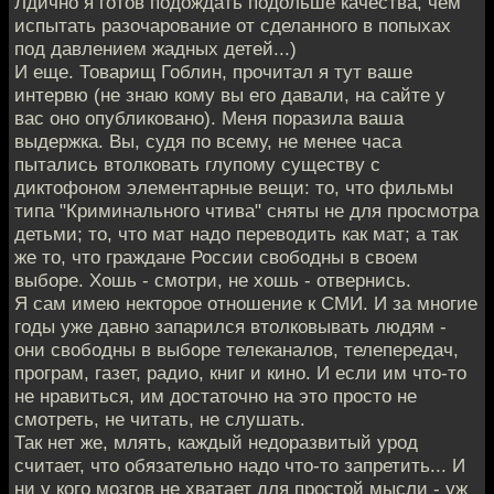
Лдично я готов подождать подольше качества, чем
испытать разочарование от сделанного в попыхах
под давлением жадных детей...)
И еще. Товарищ Гоблин, прочитал я тут ваше
интервю (не знаю кому вы его давали, на сайте у
вас оно опубликовано). Меня поразила ваша
выдержка. Вы, судя по всему, не менее часа
пытались втолковать глупому существу с
диктофоном элементарные вещи: то, что фильмы
типа "Криминального чтива" сняты не для просмотра
детьми; то, что мат надо переводить как мат; а так
же то, что граждане России свободны в своем
выборе. Хошь - смотри, не хошь - отвернись.
Я сам имею некторое отношение к СМИ. И за многие
годы уже давно запарился втолковывать людям -
они свободны в выборе телеканалов, телепередач,
програм, газет, радио, книг и кино. И если им что-то
не нравиться, им достаточно на это просто не
смотреть, не читать, не слушать.
Так нет же, млять, каждый недоразвитый урод
считает, что обязательно надо что-то запретить... И
ни у кого мозгов не хватает для простой мысли - уж