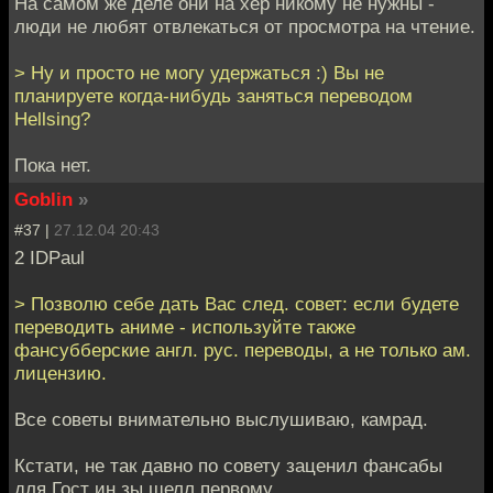
На самом же деле они на хер никому не нужны -
люди не любят отвлекаться от просмотра на чтение.
> Ну и просто не могу удержаться :) Вы не
планируете когда-нибудь заняться переводом
Hellsing?
Пока нет.
Goblin
»
#37 |
27.12.04 20:43
2 IDPaul
> Позволю себе дать Вас след. совет: если будете
переводить аниме - используйте также
фансубберские англ. рус. переводы, а не только ам.
лицензию.
Все советы внимательно выслушиваю, камрад.
Кстати, не так давно по совету заценил фансабы
для Гост ин зы шелл первому.