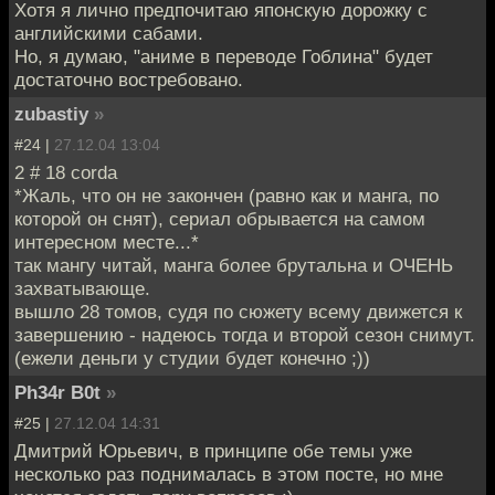
Хотя я лично предпочитаю японскую дорожку с
английскими сабами.
Но, я думаю, "аниме в переводе Гоблина" будет
достаточно востребовано.
zubastiy
»
#24 |
27.12.04 13:04
2 # 18 corda
*Жаль, что он не закончен (равно как и манга, по
которой он снят), сериал обрывается на самом
интересном месте...*
так мангу читай, манга более брутальна и ОЧЕНЬ
захватывающе.
вышло 28 томов, судя по сюжету всему движется к
завершению - надеюсь тогда и второй сезон снимут.
(ежели деньги у студии будет конечно ;))
Ph34r B0t
»
#25 |
27.12.04 14:31
Дмитрий Юрьевич, в принципе обе темы уже
несколько раз поднималась в этом посте, но мне