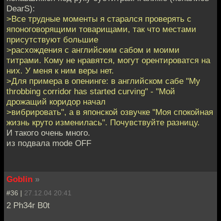
DearS):
>Все трудные моменты я старался проверять с
японоговорящими товарищами, так что местами
присутствуют большие
>расхождения с английским сабом и моими
титрами. Кому не нравятся, могут орентироватся на
них. У меня к ним веры нет.
>Для примера в опенинге: в английском сабе "My
throbbing corridor has started curving" - "Мой
дрожащий коридор начал
>вибрировать", а в японской озвучке "Моя спокойная
жизнь круто изменилась". Почувствуйте разницу.
И такого очень много.
из подвала mode OFF
Goblin
»
#36 |
27.12.04 20:41
2 Ph34r B0t