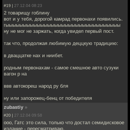
#19 |
27.12.04 08:23
2 товарищу гоблину
вот и у тебя, дорогой камрад первонахи появились.
гыыыыыыыыыыыыыыыыыыыыыыыыыыыыыыыыы
ну не мог не заржать, когда увидел первый пост.
так что, продолжая любимую деццкую традицию:
в дваццатке нах и ниибет.
родным первонахам - самое смешное авто сузуки
вагон р на
ввв автокореш народ ру бля
ну или запорожец-бенц от победителя
zubastiy
»
#20 |
27.12.04 09:58
ооо, Гатс это сила, только что достал семидисковое
издание - пересматриваю.