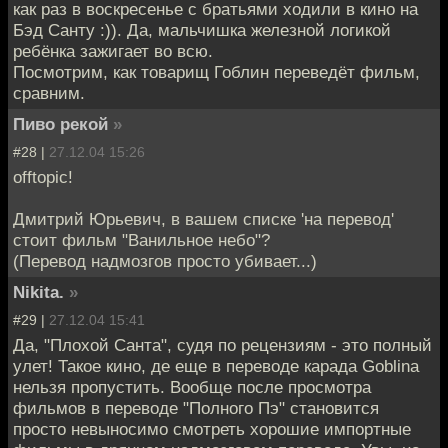
как раз в воскресенье с братьями ходили в кино на
Бэд Санту :)). Да, мальчишка железной логикой
ребёнка зажигает во всю.
Посмотрим, как товарищ Гоблин переведёт фильм,
сравним.
Пиво рекой
»
#28 |
27.12.04 15:26
offtopic!
Дмитрий Юрьевич, в вашем списке 'на перевод'
стоит фильм "Ванильное небо"?
(Перевод надмозгов просто убивает...)
Nikita.
»
#29 |
27.12.04 15:41
Да, "Плохой Санта", судя по рецензиям - это полный
улет! Такое кино, де еще в переводе карада Goblina
нельзя пропустить. Вообще после просмотра
фильмов в переводе "Полного Пэ" становится
просто невыносимо смотреть хорошие импортные