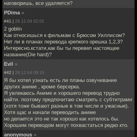
наговоришь, все удаляется?
PDima
»
#41 |
28.12.04 02:01
2 goblin
Как относишься к фильмам с Брюсом Уиллисом?
Нет ли в планах перевода крепкого орешка 1,2,3?
Интересно,кстати,как бы ты перевел настоящее
название(Die hard)?
Evil
»
#42 |
28.12.04 09:15
Я бы хотел узнать есть ли планы озвучивание
других аниме , кроме берсерка.
Я увлекаюсь Аниме и хорошего перевод трудно
найти. поэтому предпочитаю сматреть с субтитрами
(хотя тоже бывают разные в том числе и ужасные).
Хотя щас и начали переводить аниме
но делается это не так хорошо как хотелось бы.
Хорошим переводом могут похвастаться редко кто.
anonymous
»