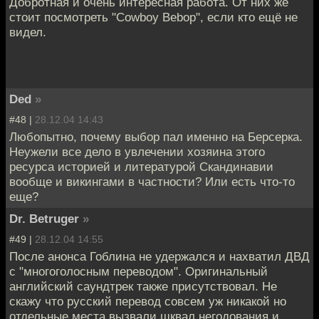
Добротная и очень интересная работа. От них же
стоит посмотреть "Cowboy Bebop", если кто ещё не
видел.
Ded
»
#48 |
28.12.04 14:43
Любопытно, почему выбор пал именно на Берсерка.
Неужели все дело в увлечении хозяина этого
ресурса историей и литературой Скандинавии
вообще и викингами в частности? Или есть что-то
еще?
Dr. Betruger
»
#49 |
28.12.04 14:55
После анонса Гоблина не удержался и нахватил ДВД
с "многоголосным переводом". Оригинальный
английский саундтрек также присутствовал. Не
скажу что русский перевод совсем уж никакой но
отдельные места вызвали шквал негодования и