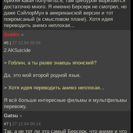
брехня какая получиться, там цензурой вырезается
достаточно много. Я именно Берсерк не смотрел, но
даже СэйлорМун в американской версии и тот
покромсаный (в смысловом плане). Хотя идея
переводить анимэ неплохая...
Goblin
»
#6 |
27.12.04 00:04
2 AKSuicide
> Гоблин, а ты разве знаешь японский?
Да, это мой второй родной язык.
> Хотя идея переводить анимэ неплохая...
Я всё больше интересные фильмы и мультфильмы
перевожу.
Gatsu
»
#7 |
27.12.04 00:14
Так, а не тот ли это самый Берсерк, что аниме и что