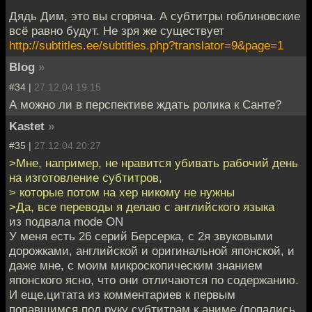
Дядь Дим, это вы сгоряча. А субтитры гоблиновские
всё равно будут. Не зря же существует
http://subtitles.ee/subtitles.php?translator=9&page=1
Blog
»
#34 |
27.12.04 19:15
А можно ли в перспективе ждать ролика к Санте?
Kastet
»
#35 |
27.12.04 20:27
>Мне, например, не нравится убивать рабочий день
на изготовление субтитров,
> которые потом на хер никому не нужны
>Да, все переводы я делаю с английского языка
из подвала mode ON
У меня есть 26 серий Берсерка, с 2я звуковыми
дорожками, английской и оригинальной японской, и
даже мне, с моим микроскопическим знанием
японского ясно, что они отличаются по содержанию.
И еще,цитата из комментариев к первым
попавшимся под руку субтитрам к аниме (попались