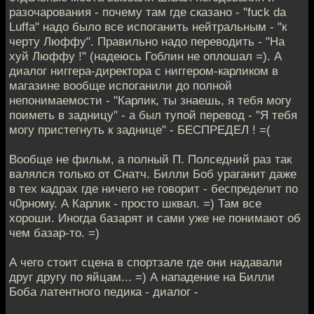
разочарования - почему там где сказано - "fuck da
Luffa" надо было все испоганить нейтральным - "к
черту Люффу". Правильно надо переводить - "На
хуй Люффу !" (надеюсь Гоблин не оплошал =). А
диалог ниггера-директора с ниггером-карликом в
магазине вообще испоганили до полной
непонимаемости - "Карлик, ты знаешь, я тебя могу
поиметь в задницу" - а был тупой перевод - "Я тебя
могу пристегнуть к заднице" - БЕСПРЕДЕЛ ! =(
Вообще не фильм, а полный П. Полседний раз так
валялся только от Снатч. Билли Боб ураганит даже
в тех кадрах где ничего не говорит - беспределит по
ч0рному. А Карлик - просто шквал. =) Там все
хороши. Иногда базарят и сами уже не понимают об
чем базар-то. =)
А чего стоит сцена в спортзале где они надавали
друг другу по яйцам... =) А нападение на Билли
Боба латентного педика - диалог -