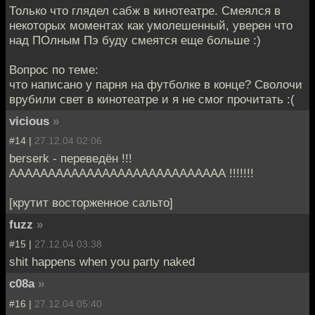
Только что глядел сабж в кинотеатре. Смеялся в
некоторых моментах как умолешенный, уверен что
над ПОлным Пэ буду смеятся еще больше :)
Вопрос по теме:
что написано у парня на футболке в конце? Сволочи
врубили свет в кинотеатре и я не смог прочитать :(
vicious
»
#14 |
27.12.04 02:06
berserk - переведён !!!
АААААААААААААААААААААААААААА !!!!!!!
[крутит восторженное сальто]
fuzz
»
#15 |
27.12.04 03:38
shit happens when you party naked
c08a
»
#16 |
27.12.04 05:40