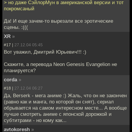
> но даже СэйлорМун в американской версии и тот
покромсаный
Да! И еще зачем-то вырезали все эротические
сцены. :(((
XR
»
#17 |
27.12.04 05:45
Вот уважил, Дмитрий Юрьевич!!! :)
Скажите, а перевода Neon Genesis Evangelion не
планируется?
corda
»
#18 |
27.12.04 06:27
Да, Berserk - мега аниме :) Жаль, что он не закончен
(равно как и манга, по которой он снят), сериал
обрывается на самом интересном месте... А вообще
лучше смотреть аниме с японской дорожкой и
субтитрами - но кому как...
avtokoresh
»