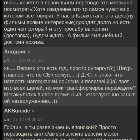
очень хочется в правильном переводе это мегакино
посмотреть!Хотя ожидание это то самое чувство о
котором все говорят. У нас в Казахстане это дело(ну
фильмы всякие интересные)доходят долго но есть
один чел который и эту просьбу выполнит
(доставка), будем ждать. А фильм сильнейший,
достоин архива.
Хлодвиг
»
#4 |
26.12.04 23:56
хы... Berserk это есть гуд, просто супергут(с) Шнур.
главное, что не СЫлормун....:) Д.Ю. я знаю, что
наглость нагло(как ей собссна и полагаеЦЦа) прет
изо всех щелей, но мож трансформеров переведете?
Мегамультик в свое время был, незаслуженно забыт,
ой незаслуженнно...))
AKSuicide
»
#5 |
27.12.04 00:02
Гоблин, а ты разве знаешь японский? Просто
переводить англо/американские версии может