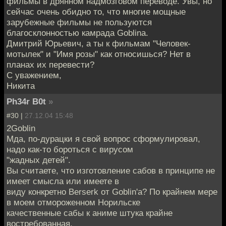
фильмы в дрянном надмозговом переводе. Увы, но
сейчас очень обидно то, что многие мощные
зарубежные фильмы не пользуются
благосклонностью камрада Goblina.
Дмитрий Юрьевич, а ты к фильмам "Человек-
мотылек" и "Имя розы" как относишься? Нет в
планах их перевести?
С уважением,
Никита
Ph34r B0t
»
#30 |
27.12.04 15:48
2Goblin
Мда, по-дурацки я свой вопрос сформулировал,
надо как-то бороться с вирусом
"жадных детей".
Вы считаете, что изготовление сабов в принципе не
имеет смысла или имеете в
виду конкретно Berserk от Goblin'а? По крайнем мере
в моем отмороженном Норильске
качественные сабы к аниме штука крайне
востребованная.