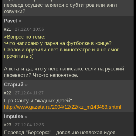
перевод осуществляется с субтитров или англ
озвучки?
Pavel
»
#21 |
27.12.04 10:56
>Вопрос по теме:
>что написано у парня на футболке в конце?
Сволочи врубили свет в кинотеатре и я не смог
прочитать :(
А кстати да, что у него напиcано, если на русский
перевести? Что-то непонятное.
Старый
»
#22 |
27.12.04 11:27
Про Санту и "жадных детей"
http://www.gazeta.ru/2004/12/22/kz_m143483.shtml
Impulse
»
#23 |
27.12.04 12:35
Перевод "Берсерка" - довольно неплохая идея.