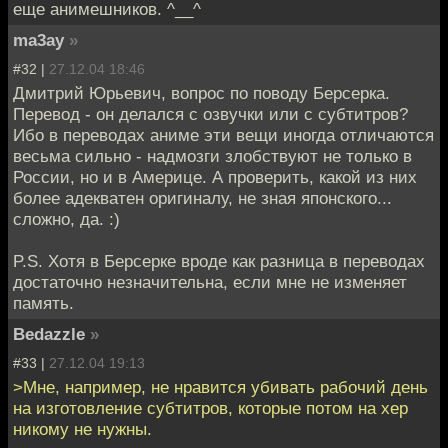
еще анимешников. ^__^
ma3ay
»
#32 |
27.12.04 18:46
Дмитрий Юрьевич, вопрос по поводу Берсерка.
Перевод - он делался с озвучки или с субтитров?
Ибо в переводах аниме эти вещи иногда отличаются
весьма сильно - надмозги злобствуют не только в
России, но и в Америце. А проверить, какой из них
более адекватен оригиналу, не зная японского...
сложно, да. :)
P.S. Хотя в Берсерке вроде как разница в переводах
достаточно незначительна, если мне не изменяет
память.
Bedazzle
»
#33 |
27.12.04 19:13
>Мне, например, не нравится убивать рабочий день
на изготовление субтитров, которые потом на хер
никому не нужны.