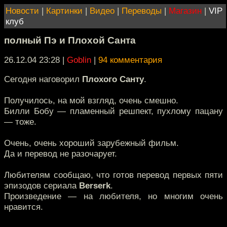
Новости
|
Картинки
|
Видео
|
Переводы
|
Магазин
|
VIP
клуб
полный Пэ и Плохой Санта
26.12.04 23:28
|
Goblin
|
94 комментария
Сегодня наговорил
Плохого Санту
.
Получилось, на мой взгляд, очень смешно.
Билли Бобу — пламенный решпект, пухлому пацану
— тоже.
Очень, очень хороший зарубежный фильм.
Да и перевод не разочарует.
Любителям сообщаю, что готов перевод первых пяти
эпизодов сериала
Berserk
.
Произведение — на любителя, но многим очень
нравится.