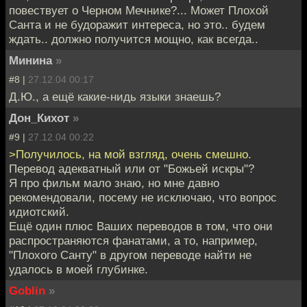
повествует о Черном Мечнике?... Может Плохой
Санта и не будоражит интереса, но это.. будем
ждать.. должно получится мощно, как всегда..
Минина
»
#8 |
27.12.04 00:17
Д.Ю., а ещё какие-нидь языки знаешь?
Дон_Кихот
»
#9 |
27.12.04 00:22
>Получилось, на мой взгляд, очень смешно.
Перевод адекватный или от "Божьей искры"?
Я про фильм мало знаю, но мне давно
рекомендовали, посему не исключаю, что вопрос
идиотский.
Ещё один плюс Ваших переводов в том, что они
распространяются фанатами, а то, например,
"Плохого Санту" в другом переводе найти не
удалось в моей глубинке.
Goblin
»