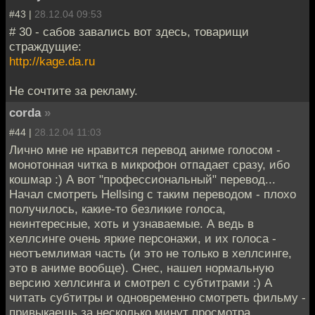
#43 |
28.12.04 09:53
# 30 - сабов завались вот здесь, товарищи
страждущие:
http://kage.da.ru
Не сочтите за рекламу.
corda
»
#44 |
28.12.04 11:03
Лично мне не нравится перевод аниме голосом -
монотонная читка в микрофон отпадает сразу, ибо
кошмар :) А вот "профессиональный" перевод...
Начал смотреть Hellsing с таким переводом - плохо
получилось, какие-то безликие голоса,
неинтересные, хоть и узнаваемые. А ведь в
хеллсинге очень яркие персонажи, и их голоса -
неотъемлимая часть (и это не только в хеллсинге,
это в аниме вообще). Снес, нашел нормальную
версию хеллсинга и смотрел с субтитрами :) А
читать субтитры и одновременно смотреть фильму -
привыкаешь за несколько минут просмотра.