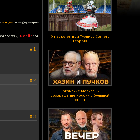
ь
лендинг
в megagroup.ru
сего: 218,
Goblin
: 20
О предстоящем Турнире Святого
Георгия
# 1
# 2
Признание Меркель и
возвращение России в большой
спорт
# 3