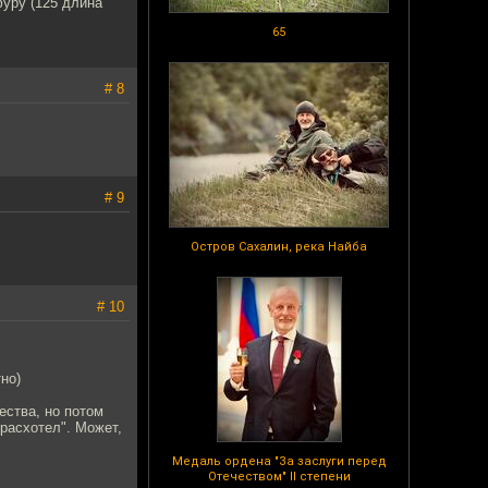
фуру (125 длина
65
# 8
# 9
Остров Сахалин, река Найба
# 10
но)
ества, но потом
 расхотел". Может,
Медаль ордена "За заслуги перед
Отечеством" II степени