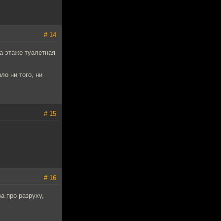
# 14
на этаже туалетная
ло ни того, ни
# 15
# 16
а про разруху,