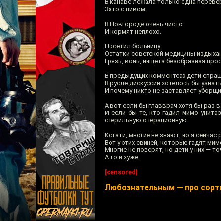
В канаве лежала только одна перевёр
Зато с пивом.
В Новгороде очень чисто.
И кормят неплохо.
Посетил больницу.
Остатки советской медицины издыхаю
Грязь, вонь, нищета безобразная прос
В предыдущих комментсах дети спраш
В русле дискуссии хотелось бы узнать
И почему никто не заставляет уборщ
А вот если бы главврач хотя бы раз 
И если бы те, кто гадил мимо унит
стерильную операционную.
Кстати, многие не знают, но я сейчас 
Вот у этих свиней, которые гадят мим
Многие не поверят, но дети у них — то
А то и хуже.
[censored]
Любознательным — про сорт