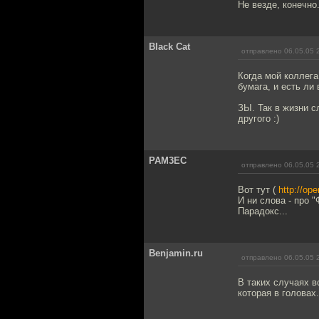
Не везде, конечно
Black Cat
отправлено 06.05.05 
Когда мой коллега
бумага, и есть ли
ЗЫ. Так в жизни с
другого :)
PAM3EC
отправлено 06.05.05 
Вот тут (
http://op
И ни слова - про "
Парадокс...
Benjamin.ru
отправлено 06.05.05 
В таких случаях в
которая в головах.