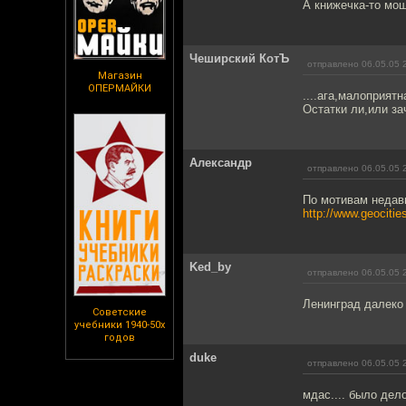
А книжечка-то мо
Чеширский КотЪ
отправлено 06.05.05 
Магазин
ОПЕРМАЙКИ
....ага,малоприятна
Остатки ли,или за
Александр
отправлено 06.05.05 
По мотивам недав
http://www.geociti
Ked_by
отправлено 06.05.05 
Ленинград далеко 
Советские
учебники 1940-50х
годов
duke
отправлено 06.05.05 
мдас.... было дело