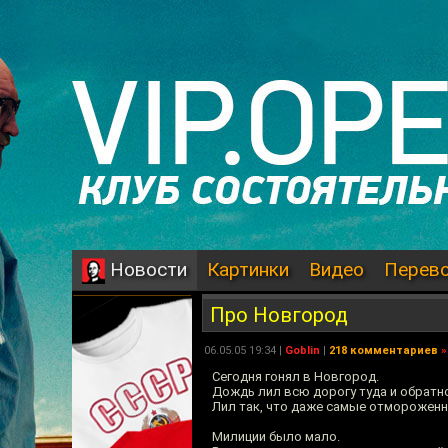
Картинки
Видео
Перев
Новости
Про Новгород
06.05.05 19:34 |
Goblin
|
218 комментариев
»
Сегодня гонял в Новгород.
Дождь лил всю дорогу туда и обратн
Лил так, что даже самые отмороженны
Милиции было мало.