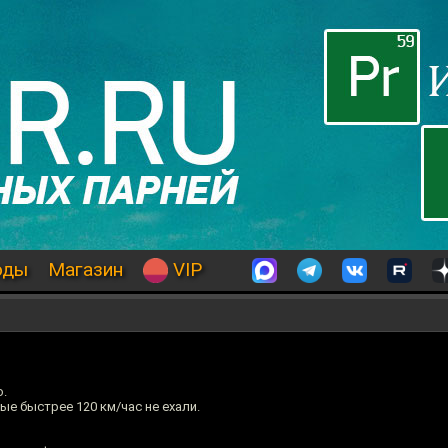
оды
Магазин
VIP
о.
е быстрее 120 км/час не ехали.