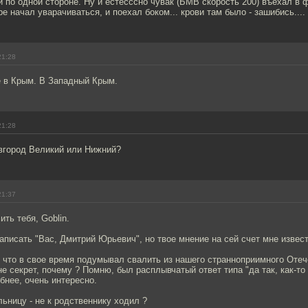
 по одной стороне. Ну и естесссно чувак (БМВ скорость 200) въехал в 
ре начал уварачиваться, и поехал боком... крови там было - зашибись....
21:28
 в Крым. В Западный Крым.
21:28
овгород Великий или Нижний?
21:37
ть тебя, Goblin.
аписать "Вас, Дмитрий Юрьевич", но твое мнение на сей счет мне извест
, что в свое время подумывал свалить из нашего странноприимного Отеч
е секрет, почему ? Помню, был расплывчатый ответ типа "да так, как-то
бнее, очень интересно.
ьницу - не к родственнику ходил ?