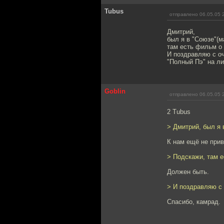
Tubus
отправлено 06.05.05 
Дмитрий,
был я в "Союзе"(м
там есть фильм о
И поздравляю с о
"Полный Пэ" на лиц
Goblin
отправлено 06.05.05 
2 Tubus
> Дмитрий, был я 
К нам ещё не прив
> Подскажи, там 
Должен быть.
> И поздравляю с 
Спасибо, камрад.