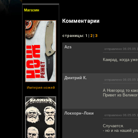
Магазин
Комментарии
cтраницы: 1 |
2
|
3
Azs
отправлено 06.05.05 
Камрад, когда уже
Дмитрий К.
отправлено 06.05.05 
Империя ножей
А Новгород то како
Привет из Великого
Локхорн~Локи
отправлено 06.05.05 
Случается.
- но и на нашей ул