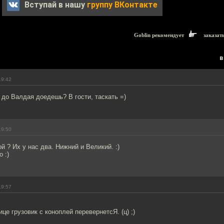
Вступай в нашу
группу ВКонтакте
Goblin рекомендует
заказат
в
19:42
 до Валдая доедешь? В гости, таскать =)
19:50
й ? Их у нас два. Нижний и Великий. :)
 :)
19:57
ице грузовик с коноплей перевернетсЯ. (ц) ;)