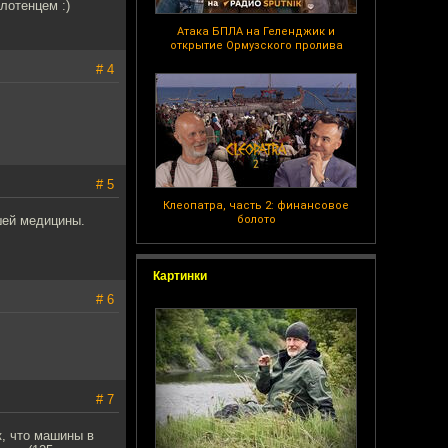
лотенцем :)
Атака БПЛА на Геленджик и
открытие Ормузского пролива
# 4
# 5
Клеопатра, часть 2: финансовое
шей медицины.
болото
Картинки
# 6
# 7
к, что машины в