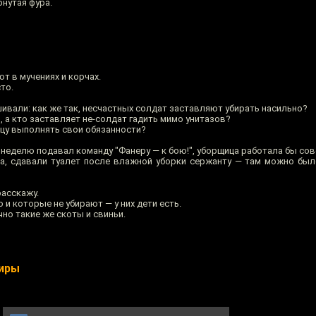
нутая фура.
т в мучениях и корчах.
то.
ивали: как же так, несчастных солдат заставляют убирать насильно?
, а кто заставляет не-солдат гадить мимо унитазов?
ицу выполнять свои обязанности?
в неделю подавал команду "Фанеру — к бою!", уборщица работала бы сов
аза, сдавали туалет после влажной уборки сержанту — там можно бы
расскажу.
о и которые не убирают — у них дети есть.
чно такие же скоты и свиньи.
иры