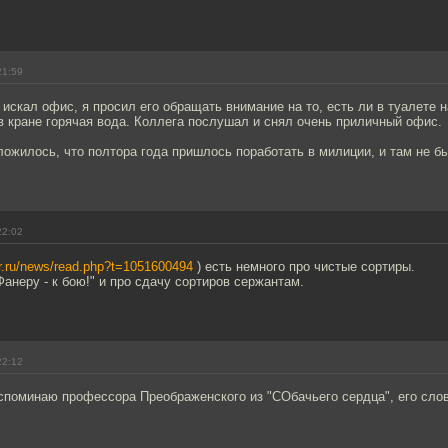
.
21:59
 искал офис, я просил его обращать внимание на то, есть ли в туалете 
 в кране горячая вода. Коллега послушал и снял очень приличный офис.
ложилось, что полтора года пришлось поработать в милиции, и там не бы
22:02
er.ru/news/read.php?t=1051600494
) есть немного про чистые сортиры.
Фанеру - к бою!" и про сдачу сортиров сержантам.
22:12
споминаю профессора Преображенского из "СОбачьего сердца", его слов