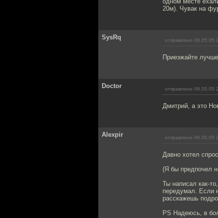
одном месте ехали
20м). Чувак на фу
SysRq
отправлено 06.05.05 
Приезжайте лучше
Doctor
отправлено 06.05.05 
Дмитрий, а это Н
Alexpir
отправлено 06.05.05 
Давно хотел спроси
(Я бы предпочел н
Ты написал как-то
передумал. Если н
расскажешь подро
PS Надеюсь, в бол