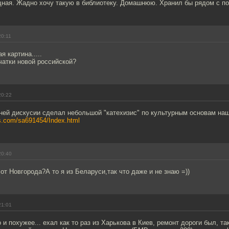
щная. Жадно хочу такую в библиотеку. Домашнюю. Хранил бы рядом с по
20:11
я картина.....
чатки новой российской?
20:22
ней дискусии сделал небольшой "катехизис" по культурным основам на
es.com/sa691454/Index.html
20:40
от Новгорода?А то я из Беларуси,так что даже и не знаю =))
21:01
 и похужее... ехал как то раз из Харькова в Киев, ремонт дороги был, та