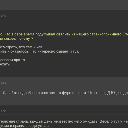
21:40
то, что в свое время подумывал свалить из нашего странноприимного От
е секрет, почему ?
смотреть, что там и как.
ть и оказалось, что интересно бывает и тут.
 совсем про то.
ехать.
21:51
.. Давайте подробнее о светлом - о фуре с пивом. Что-то вы, Д.Ю., не до
21:55
тересная страна, каждый день неизвестно чего ожидать. Весело тут у на
зуемо и правильно до ужаса.