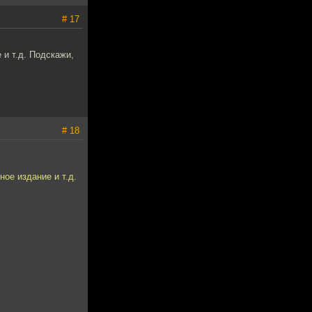
# 17
 и т.д. Подскажи,
# 18
ное издание и т.д.