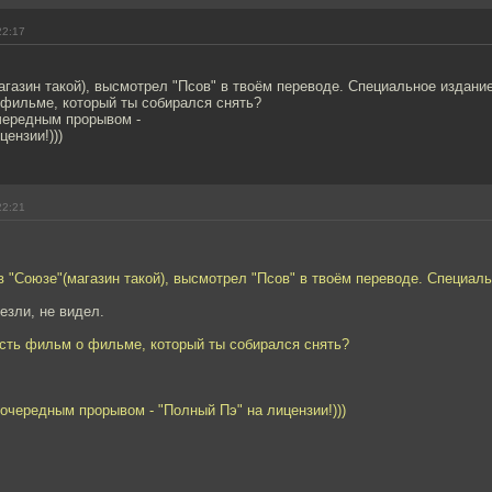
22:17
агазин такой), высмотрел "Псов" в твоём переводе. Специальное издание
 фильме, который ты собирался снять?
чередным прорывом -
ензии!)))
22:21
в "Союзе"(магазин такой), высмотрел "Псов" в твоём переводе. Специаль
езли, не видел.
есть фильм о фильме, который ты собирался снять?
очередным прорывом - "Полный Пэ" на лицензии!)))