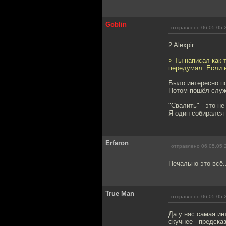
Goblin
отправлено 06.05.05 
2 Alexpir
> Ты написал как-
передумал. Если н
Было интересно по
Потом пошёл служи
"Свалить" - это не
Я один собирался 
Erfaron
отправлено 06.05.05 
Печально это всё.
True Man
отправлено 06.05.05 
Да у нас самая ин
скучнее - предска