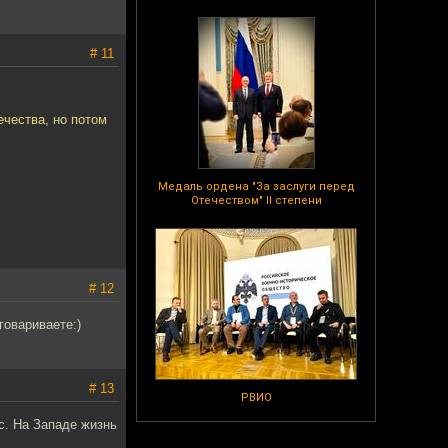
# 11
ечества, но потом
Медаль ордена "За заслуги перед
Отечеством" II степени
# 12
говариваете:)
# 13
РВИО
с. На Западе жизнь