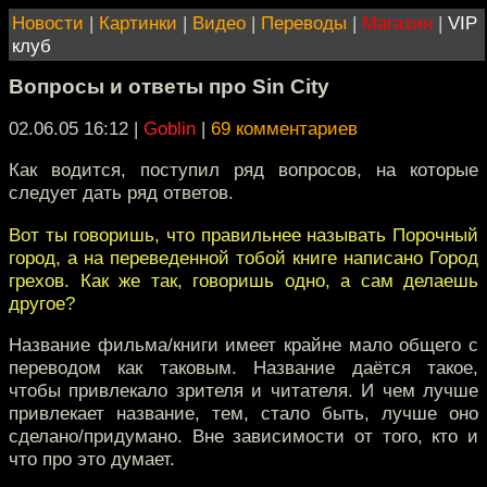
Новости
|
Картинки
|
Видео
|
Переводы
|
Магазин
|
VIP
клуб
Вопросы и ответы про Sin City
02.06.05 16:12
|
Goblin
|
69 комментариев
Как водится, поступил ряд вопросов, на которые
следует дать ряд ответов.
Вот ты говоришь, что правильнее называть Порочный
город, а на переведенной тобой книге написано Город
грехов. Как же так, говоришь одно, а сам делаешь
другое?
Название фильма/книги имеет крайне мало общего с
переводом как таковым. Название даётся такое,
чтобы привлекало зрителя и читателя. И чем лучше
привлекает название, тем, стало быть, лучше оно
сделано/придумано. Вне зависимости от того, кто и
что про это думает.