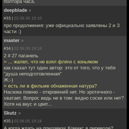
полтора часа.
deepblade
»
#33 |
02.06.05 19:10
про продолжения: уже официально заявлены 2 и 3
части :)
master
»
#34 |
02.06.05 19:24
2 # 27 паганель
> ... жалел, что не взял фляги с коньяком
как сказал тут один автор: это от того, что у тебя
"душа неподготовленная"
Ж;-)
> есть ли в фильме обнаженная натура?
Наскока помню - откровений нет. Но эротичного -
хватает. Вопрос ведь не в том: видно соски или нет?
Хотя на вкус и цвет...
Skutz
»
#35 |
02.06.05 19:24
А когда ждать на прилавках Комикс в переводе?