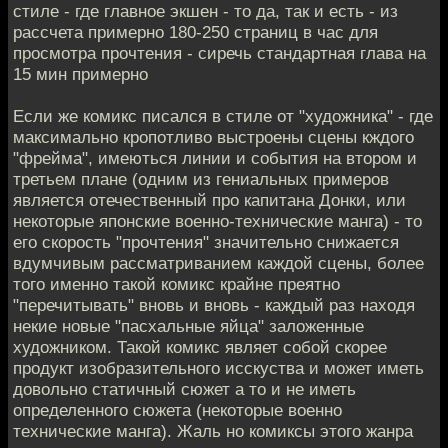
стиле - где главное экшен - то да, так и есть - из
рассчета примерно 180-250 страниц в час для
просмотра прочтения - сиречь стандартная глава на
15 мин примерно
Если же комикс писался в стиле от "художника" - где
максимально кропотливо выстроены сцены кждого
"фрейма", имеються линии и события на втором и
третьем плане (одним из гениальных примеров
является отечественный про капитана Донки, или
некоторые японские военно-технические манга) - то
его скорость "прочтения" значительно снижается
вдумчивым рассматриванием каждой сцены, более
того именно такой комикс крайне преятно
"перечитывать" вновь и вновь - каждый раз находя
некие новые "пасхальные яйца" заложенные
художником. Такой комикс являет собой скорее
продукт изобразительного исскуства и может иметь
довольно статичный сюжет а то и не иметь
определенного сюжета (некоторые военно
технические манга). Жаль но комиксы этого жанра