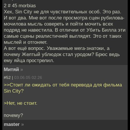
2 # 45 morbias
Хех, Sin City не для чувствительных особ. Это раз.
И вот два. Мне вот после просмотра сцен рубилова-
мочилова мысль озвереть и пойти мочить всех
подряд не навестила. В отличии от Убить Билла эти
самые сцены реалистичней выглядят. Это от таких
мыслей и отгоняет.
А вот ещё вопрос. Уважаемые мега-знатоки, а
почему Желтый ублюдок стал уродом? Брюс ведь
ему яйца прострелил.
Митяй
»
#52 |
03.06.05 02:26
>>Стоит ли ожидать от тебя перевода для фильма
Sin City?
>Нет, не стоит.
почему?
master
»