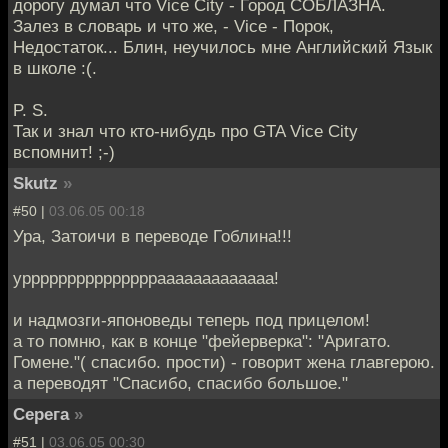
дорогу думал что Vice City - Город СОБЛАЗНА.
Залез в словарь и что же, - Vice - Порок,
Недостаток... Блин, неучилось мне Английский Язык
в школе :(.
P. S.
Так и знал что кто-нибудь про GTA Vice City
вспомнит! ;-)
Skutz
»
#50 |
03.06.05 00:18
Ура, Затоичи в переводе Гоблина!!!
урррррррррррррррааааааааааааа!
и надмозги-японоведы теперь под прицелом!
а то помню, как в конце "фейерверка": "Аригато.
Гомене."( спасибо. прости) - говорит жена главгерою.
а переводят "Спасибо, спасибо большое."
Серега
»
#51 |
03.06.05 00:30