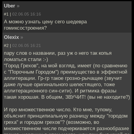
Uber
»
#1 |
02.06.05 16:16
А можно узнать цену сего шедевра
гомиксостроения?
Olexix
»
#2 |
02.06.05 16:21
пару слов о названии, раз уж о него так копья
ломаться стали :-)
"Город Грехов", на мой взгляд, имеет (по сравнению
с "Порочным Городом") преимущество в эффектной
аллитерации. Гр-гр такое грозно-рычащее (звучит
даже лучше оригинального шелестящего, тоже
аллитерационного син-сити). И ритмика фразы
такая хорошая. В общем, ЗВУЧИТ! (вы не находите?)
И про множественное число. Кто мне, тупому,
объяснит принципиальную разницу между "городом
греха" и городом грехов"? (возможно, во
множественном числе подчеркивается разнообразие