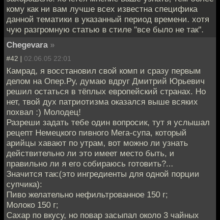
кому как ни вам лучше всех известна специфика
данной тематики в указанный период времени. хотя
чую разгромную статью в стиле "все было не так".
Chegevara
»
#42 |
02.06.05 22:01
Камрад, я восстановил свой комп и сразу первым
делом на Опер.Ру, думаю вдруг Дмитрий Юрьевич
решил остаться в тёплых европейский странах. Но
нет, твой дух патриотизма оказался выше всяких
похвал :) Молодец!
Разреши задать тебе один вопросик, тут я услышал
рецепт Немецкого пивного Мега-супа, который
арийцы хавают по утрам, вот можно ли узнать
действительно ли это имеет место быть, и
правильно ли я его собираюсь готовить?...
Значится так:(это ингредиенты для одной порции
супчика):
Пиво желательно нефильтрованное 150 г;
Молоко 150 г;
Сахар по вкусу, но повар засыпал около 3 чайных