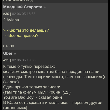
Младший Староста
»
#30 |
02.06.05 18:56
2 Aviana
> -Как ты это делаешь?
> -Всегда правой?
старо
Uber
»
#31 |
02.06.05 19:06
К теме о тупых переводах:
мельком смотрел квн, там была пародия на наши
переводы. Там говорили много, всего не запомнил(((
(жалею)
Один прикол только записал:
(там типа фильм был "Робин Гуд")
You are Bad Boy, - сказал один
В Юаре есть кровати и мальчики, - перевёл другой
(ржалнимок)