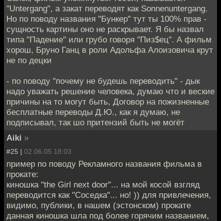
"Untergang", а закат переводят как Sonnenuntergang.
Но по поводу названия "Бункер" тут ты 100% прав -
сущность картины оно не раскрывает. Я бы назвал
типа "Падение" или грубо говоря "Пиз$ец". А фильм
хорош, Бруно Ганц в роли Адольфа Алоизовича крут
не по децки
- по поводу "почему не будешь переводить" - дык
надо уважать решение человека, думаю что и веские
причины на то могут быть, Договор на пожизненные
бесплатные переводы Д.Ю., как я думаю, не
подписывал, так шо притензий быть не могёт
Aiki
»
#25 |
02.06.05 18:03
пример по поводу Рекламного названия фильма в
прокате:
киношка "the Girl next door"... на мой косой взгляд
переводится как "Соседка"... но! )) для привлечения,
видимо, публики, в нашем (эстонском) прокате
данная киношка шла под более горячим названием,