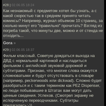
#28 |
02.06.05 18:24
Как незнакомый с предметом хотел бы узнать, а с
какой скоростью так в среднем принято читать
комиксы? Например, журнал объемом 10 страниц, за
сколько минут его "правильно" прочитать? Взгляд из
погреба такой, что минуты две, можно и от стенда не
отходить...
Gora
»
#29 |
02.06.05 18:37
Фильм классный. Советую дождаться выхода на
ДВД с нормальной картинкой и насладиться
фильмом с английской звуковой дорожкой и
субтитрами. Признаю, что многие слова окажутся
сложноватыми и будут отсутствовать в словаре
(например, peckerwoods или dickwad). Сложно будет
разобраться и с таким термином как PEZ Dispenser,
но люди побывавшие в Штатах вам могут дать
ценные сведения. Успехов. (Смотрел экранку не
испорченную переводчиками. Субтитры
прилагались:-))