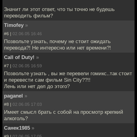
Значит ли этот ответ, что ты точно не будешь
переводить фильм?
Timofey
»
#6 |
02.06.05 16:46
Позвольте узнать, почему не стоит ожидать
перевода?! Не интересно или нет времени?!
Call of Duty!
»
#7 |
02.06.05 16:59
Позвольте узнать , вы же перевели гомикс..так стоит
и перевести сам фильм Sin City??!!
Лень или нет дел до этого?
paganel
»
#8 |
02.06.05 17:03
Имеет смысл брать с собой на просмотр крепкий
алкоголь?
Санек1985
»
#9 |
02.06.05 17:05