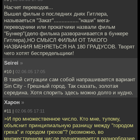
Насчет переводов...
Вышел фильм о последних днях Гитлера,
называеться "Закат"................"наши" мега-
переводчики или прокатчики назвали фильм
"Бункер"(дело фильма разворачивается в бункере
Гитлера),НО СМЫСЛ ФИЛЬМ ОТ ТАКОГО
НАЗВАНИЯ МЕНЯЕТЬСЯ НА 180 ГРАДУСОВ. Творят
чего хотят беспредельщики!
Seirei
»
#10 |
02.06.05 17:05
В такой ситуации сам собой напрашивается вариант
Sin City - Грешный город. Так сказать, золотая
середина. Хотя спорить здесь можно долго и нудно.
Харон
»
#11 |
02.06.05 17:11
>И про множественное число. Кто мне, тупому,
объяснит принципиальную разницу между "городом
греха" и городом грехов"? (возможно, во
множественном числе подчеркивается разнообразие