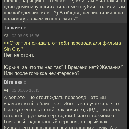
грехов, царящих в этом месте, или там был какой-то
один доминирующий7 типа смертоубийства или там
прелюбодеяния или...?) В общем, непринципиально,
по-моему - зачем копья ломать?
Танкист
»
#3 |
02.06.05 16:36
>>Стоит ли ожидать от тебя перевода для фильма
Sin City?
Нет, не стоит.
Юрьич, за что ты нас так?!! Времени нет? Желания?
Или после гомикса неинтересно?
Direless
»
#4 |
02.06.05 16:43
А вот это - не стоит ждать перевода - это Вы,
уважамемый Гоблин, зря. Ибо. Так случилось, что
был куплен пиратский, как водится, ДВД, смотреть
который с русским переводом было невозможно.
Гнусавый, одноголосый перевод, который как
бульдозер прошелся по оригинальному звуку. А у