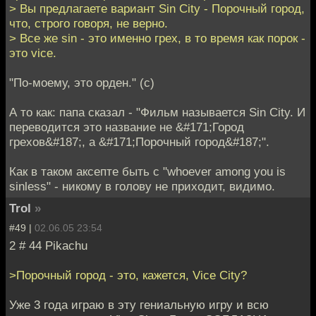
> Вы предлагаете вариант Sin City - Порочный город,
что, строго говоря, не верно.
> Все же sin - это именно грех, в то время как порок -
это vice.
"По-моему, это орден." (с)
А то как: папа сказал - "Фильм называется Sin City. И
переводится это название не &#171;Город
грехов&#187;, а &#171;Порочный город&#187;".
Как в таком аксепте быть с "whoever among you is
sinless" - никому в голову не приходит, видимо.
Trol
»
#49 |
02.06.05 23:54
2 # 44 Pikachu
>Порочный город - это, кажется, Vice City?
Уже 3 года играю в эту гениальную игру и всю