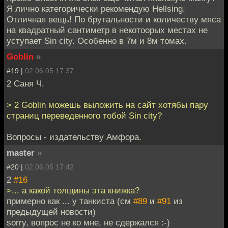
Я лично категорически рекомендую Hellsing.
Отличная вещь! По брутальности и количеству мяса
на квадратный сантиметр в некотоорых местах не
уступает Sin city. Особенно в 7м и 8м томах.
Goblin
»
#19 |
02.06.05 17:37
2 Саня Ч.
> 2 Goblin можешь выложить на сайт хотябы пару
страниц переведенного тобой Sin city?
Вопросы - издательству Амфора.
master
»
#20 |
02.06.05 17:42
2
#16
>... а какой толщины эта книжка?
примерно как ... у танкиста (см
#89
и
#91
из
предыдущей новости)
sorry, вопрос не ко мне, не сдержался :-)