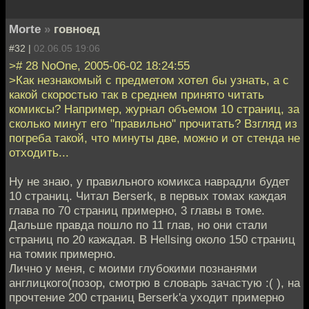
Morte
»
говноед
#32 |
02.06.05 19:06
># 28 NoOne, 2005-06-02 18:24:55
>Как незнакомый с предметом хотел бы узнать, а с
какой скоростью так в среднем принято читать
комиксы? Например, журнал объемом 10 страниц, за
сколько минут его "правильно" прочитать? Взгляд из
погреба такой, что минуты две, можно и от стенда не
отходить...
Ну не знаю, у правильного комикса наврадли будет
10 страниц. Читал Berserk, в первых томах каждая
глава по 70 страниц примерно, 3 главы в томе.
Дальше правда пошло по 11 глав, но они стали
страниц по 20 кажадая. В Hellsing около 150 страниц
на томик примерно.
Лично у меня, с моими глубокими познанями
англицкого(позор, смотрю в словарь зачастую :( ), на
прочтение 200 страниц Berserk'а уходит примерно