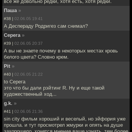
все же довольно редки, хотя есть, хотя редки.
Паша
»
#38 |
02.06.05 19:41
А Деспераду Родригез сам снимал?
Серега
»
#39 |
02.06.05 20:37
А вы не знаете почему в некоторых местах кровь
белого цвета? Словно крем.
Pit
»
#40 |
02.06.05 21:22
to Серега
это что бы дали рэйтинг R. Ну и еще такой
художественный ход...
g.k.
»
#41 |
02.06.05 21:36
sin city фильм хороший и веселый, но эйфория уже
прошла. и тут просмотрел жмурки и опять на душе
захорошело. хочется мнение ваше узнать, тем более