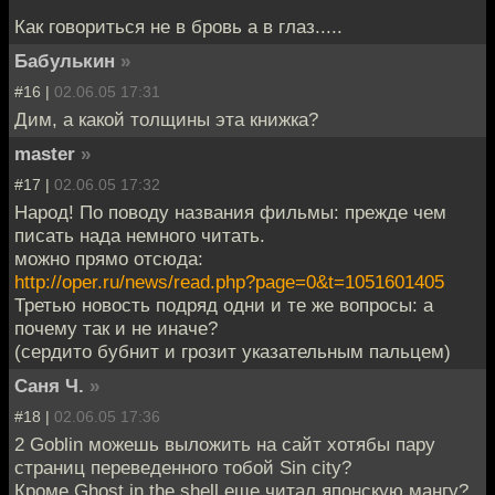
Как говориться не в бровь а в глаз.....
Бабулькин
»
#16 |
02.06.05 17:31
Дим, а какой толщины эта книжка?
master
»
#17 |
02.06.05 17:32
Народ! По поводу названия фильмы: прежде чем
писать нада немного читать.
можно прямо отсюда:
http://oper.ru/news/read.php?page=0&t=1051601405
Третью новость подряд одни и те же вопросы: а
почему так и не иначе?
(сердито бубнит и грозит указательным пальцем)
Саня Ч.
»
#18 |
02.06.05 17:36
2 Goblin можешь выложить на сайт хотябы пару
страниц переведенного тобой Sin city?
Кроме Ghost in the shell еще читал японскую мангу?