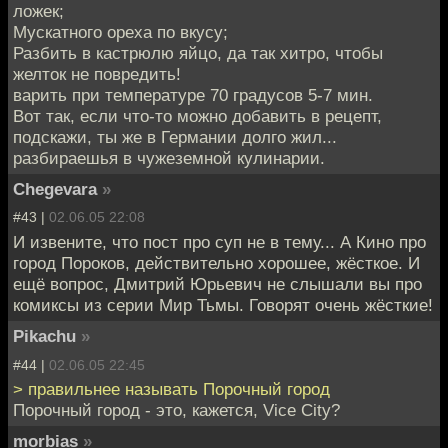
ложек;
Мускатного ореха по вкусу;
Разбить в кастрюлю яйцо, да так хитро, чтобы
желток не повредить!
варить при температуре 70 градусов 5-7 мин.
Вот так, если что-то можно добавить в рецепт,
подскажи, ты же в Германии долго жил...
разбираешья в чужеземной кулинарии.
Chegevara
»
#43 |
02.06.05 22:08
И извените, что пост про суп не в тему... А Кино про
город Пороков, действительно хорошее, жёсткое. И
ещё вопрос, Дмитрий Юрьевич не слышали вы про
комиксы из серии Мир Тьмы. Говорят очень жёсткие!
Pikachu
»
#44 |
02.06.05 22:45
> правильнее называть Порочный город
Порочный город - это, кажется, Vice City?
morbias
»