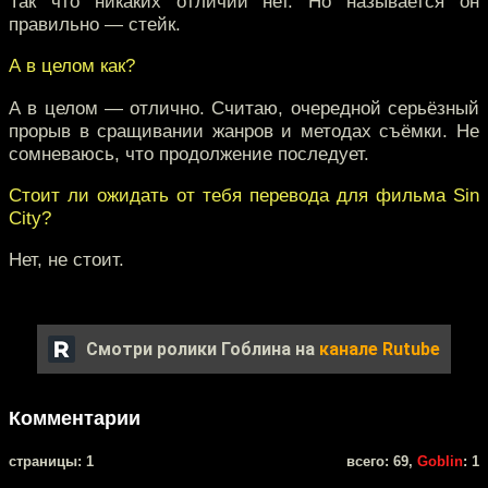
Так что никаких отличий нет. Но называется он
правильно — стейк.
А в целом как?
А в целом — отлично. Считаю, очередной серьёзный
прорыв в сращивании жанров и методах съёмки. Не
сомневаюсь, что продолжение последует.
Стоит ли ожидать от тебя перевода для фильма Sin
City?
Нет, не стоит.
Смотри ролики Гоблина на
канале Rutube
Комментарии
cтраницы: 1
всего: 69,
Goblin
: 1