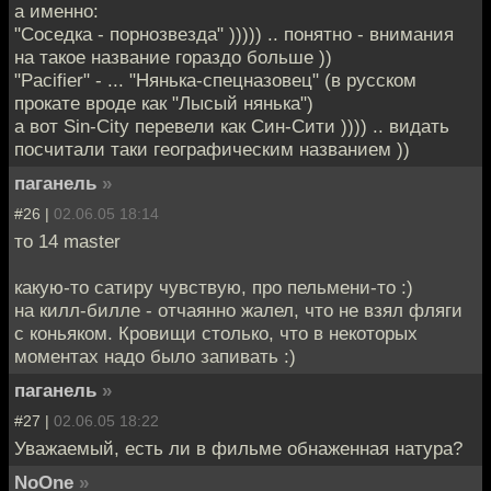
а именно:
"Соседка - порнозвезда" ))))) .. понятно - внимания
на такое название гораздо больше ))
"Pacifier" - ... "Нянька-спецназовец" (в русском
прокате вроде как "Лысый нянька")
а вот Sin-City перевели как Син-Сити )))) .. видать
посчитали таки географическим названием ))
паганель
»
#26 |
02.06.05 18:14
то 14 master
какую-то сатиру чувствую, про пельмени-то :)
на килл-билле - отчаянно жалел, что не взял фляги
с коньяком. Кровищи столько, что в некоторых
моментах надо было запивать :)
паганель
»
#27 |
02.06.05 18:22
Уважаемый, есть ли в фильме обнаженная натура?
NoOne
»