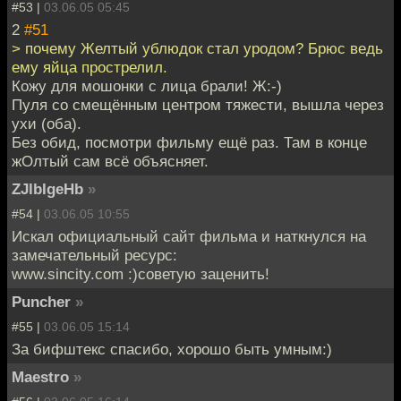
#53 |
03.06.05 05:45
2
#51
> почему Желтый ублюдок стал уродом? Брюс ведь
ему яйца прострелил.
Кожу для мошонки с лица брали! Ж:-)
Пуля со смещённым центром тяжести, вышла через
ухи (оба).
Без обид, посмотри фильму ещё раз. Там в конце
жОлтый сам всё объясняет.
ZJlbIgeHb
»
#54 |
03.06.05 10:55
Искал официальный сайт фильма и наткнулся на
замечательный ресурс:
www.sincity.com :)советую заценить!
Puncher
»
#55 |
03.06.05 15:14
За бифштекс спасибо, хорошо быть умным:)
Maestro
»