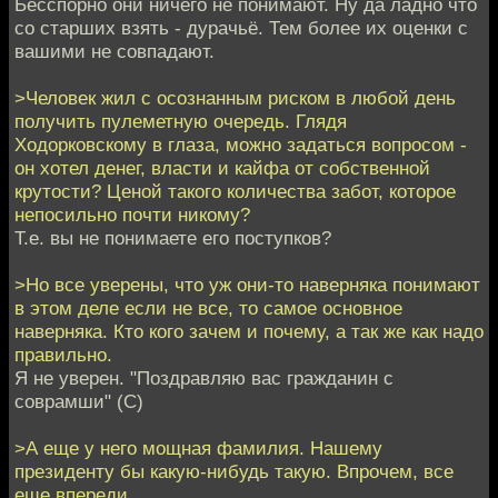
Бесспорно они ничего не понимают. Ну да ладно что
со старших взять - дурачьё. Тем более их оценки с
вашими не совпадают.
>Человек жил с осознанным риском в любой день
получить пулеметную очередь. Глядя
Ходорковскому в глаза, можно задаться вопросом -
он хотел денег, власти и кайфа от собственной
крутости? Ценой такого количества забот, которое
непосильно почти никому?
Т.е. вы не понимаете его поступков?
>Но все уверены, что уж они-то наверняка понимают
в этом деле если не все, то самое основное
наверняка. Кто кого зачем и почему, а так же как надо
правильно.
Я не уверен. "Поздравляю вас гражданин с
соврамши" (С)
>А еще у него мощная фамилия. Нашему
президенту бы какую-нибудь такую. Впрочем, все
еще впереди.