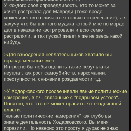
У каждого своя справедливость, кто то может за
хочет растрелла для Мавроди (тоже вроде
моженичество отличаются только потрепеышие), а я
захучу что бы вон того мудака котрый мне по морде
дал в наказание кастрировали и всю семю
растреляли, а так пускай живет я же не зверь какой
нибудь.
>Для взбодрения неплательщиков хватило бы
гораздо меньших мер.
Интресно бы лобы оценить такие результаты
неуплат, как рост самоубийств, наркомании,
преступности, снижение рождаемости т.д.
>У Ходорковского просвечивали явные политические
намерения, в т.ч. связанные с "подрывом устоев".
Понятно, что это не может нравиться сегодняшней
власти.
"явные политические намерения" как глубо вы
знаете деятельность Ходарковского. Вы меня
поразили. Но наверно это просту я дурак не знаю