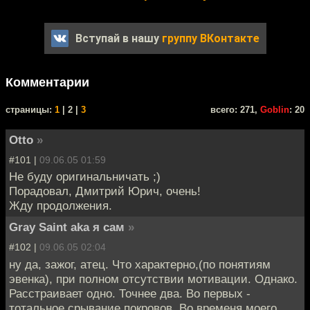
Вступай в нашу
группу ВКонтакте
Комментарии
cтраницы:
1
| 2 |
3
всего: 271,
Goblin
: 20
Otto
»
#101 |
09.06.05 01:59
Не буду оригинальничать ;)
Порадовал, Дмитрий Юрич, очень!
Жду продолжения.
Gray Saint aka я сам
»
#102 |
09.06.05 02:04
ну да, зажог, атец. Что характерно,(по понятиям
эвенка), при полном отсутствии мотивации. Однако.
Расстраивает одно. Точнее два. Во первых -
тотальное срывание покровов. Во временя моего