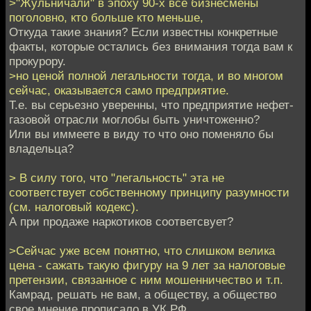
>"Жульничали" в эпоху 90-х все бизнесмены
поголовно, кто больше кто меньше,
Откуда такие знания? Если известны конкретные
факты, которые остались без внимания тогда вам к
прокурору.
>но ценой полной легальности тогда, и во многом
сейчас, оказывается само предприятие.
Т.е. вы серьезно уверенны, что предприятие нефет-
газовой отрасли моглобы быть уничтоженно?
Или вы иммеете в виду то что оно поменяло бы
владельца?
> В силу того, что "легальность" эта не
соответствует собственному принципу разумности
(см. налоговый кодекс).
А при продаже наркотиков соответсвует?
>Сейчас уже всем понятно, что слишком велика
цена - сажать такую фигуру на 9 лет за налоговые
претензии, связанное с ним мошенничество и т.п.
Камрад, решать не вам, а обществу, а общество
свое мнение прописало в УК РФ.