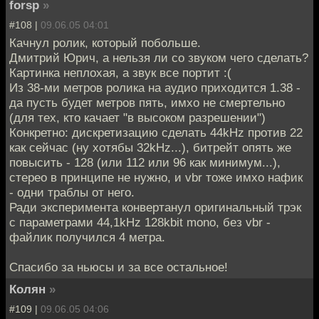
forsp
»
#108 |
09.06.05 04:01
Качнул ролик, который побольше.
Дмитрий Юрич, а нельзя ли со звуком чего сделать?
Картинка неплохая, а звук все портит :(
Из 38-ми метров ролика на аудио приходится 1.38 -
да пусть будет метров пять, имхо не смертельно
(для тех, кто качает "в высоком разрешении")
Конкретно: дискретизацию сделать 44kHz против 22
как сейчас (ну хотябы 32kHz...), битрейт опять же
повысить - 128 (или 112 или 96 как минимум...),
стерео в принципе не нужно, и vbr тоже имхо нафик
- одни траблы от него.
Ради эксперимента конвертанул оригинальный трэк
с параметрами 44,1kHz 128kbit mono, без vbr -
файлик получился 4 метра.
Спасибо за ньюсы и за все остальное!
Колян
»
#109 |
09.06.05 04:06