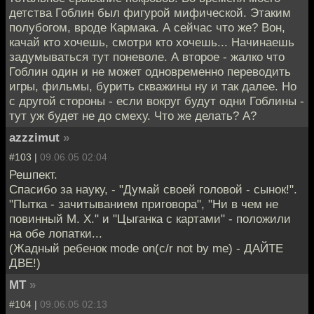
детства Гоблин был фигурой мифической. Этаким
полубогом, вроде Кармака. А сейчас что же? Вон,
качай кто хочешь, смотри кто хочешь... Начинаешь
задумываться тут поневоле. А второе - жалко что
Гоблин один и не может одновременно переводить
игры, фильмы, бурить скважины ну и так далее. Но
с другой стороны - если вокруг будут одни Гоблины -
тут уж будет не до смеху. Что же делать? А?
azzzimut
»
#103 |
09.06.05 02:04
Решпект.
Спасибо за науку, - "Думай своей головой - сынок!".
"Пытка - зачитыванием приговора", "Ни в чем не
повинный М. Х." и "Цыганка с картами" - положили
на обе лопатки...
(Жадный ребенок mode on(c/r not by me) - ДАЙТЕ
ДВЕ!)
MT
»
#104 |
09.06.05 02:13