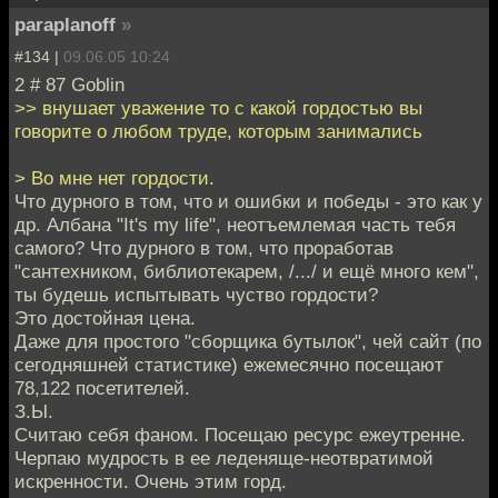
paraplanoff
»
#134 |
09.06.05 10:24
2 # 87 Goblin
>> внушает уважение то с какой гордостью вы
говорите о любом труде, которым занимались
> Во мне нет гордости.
Что дурного в том, что и ошибки и победы - это как у
др. Албана "It's my life", неотъемлемая часть тебя
самого? Что дурного в том, что проработав
"сантехником, библиотекарем, /.../ и ещё много кем",
ты будешь испытывать чуство гордости?
Это достойная цена.
Даже для простого "сборщика бутылок", чей сайт (по
сегодняшней статистике) ежемесячно посещают
78,122 посетителей.
З.Ы.
Считаю себя фаном. Посещаю ресурс ежеутренне.
Черпаю мудрость в ее леденяще-неотвратимой
искренности. Очень этим горд.