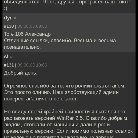
объединяются. Чтож, друзья - прекрасен ваш союз!
:)
dyr
»
#130 |
09.06.05 09:50
To # 106 Александр
Отличные ссылки, спасибо. Весьма и весьма
познавательно.
sl
»
#131 |
09.06.05 10:06
Добрый день.
Огромное спасибо за то, что ролики сжаты rar'ом.
Это просто олично. Наш злобствующий админ
поперек rar'а ничего не скажет.
Но ввиду своей крайней наивности я пытался его
распаковать версией WinRar 2.5. Спасибо добрым
людям, отогнали от машины и дали в рог и
правильную версию. Если помимо полезных ссылок
на кодек еще появится и указание на версию