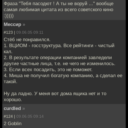
Фраза "Тебя пасодют ! А ты не воруй ..." вообще
самая любимая цитата из всего советского кино
:)))))
Мессир
»
#123 |
09.06.05 09:11
Стёб не понравился.
1. ВЦИОМ - госструктура. Все рейтинги - чистый
кал.
2. В результате операции компанией завледели
другие частные лица, т.е. не чего не изменилось.
3. Если всех посадить, это не поможет.
4. Миша не получил богатую компанию, а сделал ее
такой.
Ну да ладно. У меня вот дома ящика нет и то
хорошо.
curdled
»
#124 |
09.06.05 09:14
2 Goblin