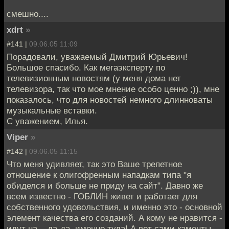
смешно....
xdrt
»
#141 |
09.06.05 11:09
Порадовали, уважаемый Дмитрий Юрьевич!
Большое спасибо. Как мегаэксперту по
телевизионным новостям (у меня дома нет
телевизора, так что мое мнение особо ценно ;)), мне
показалось, что для новостей немного длинноваты
музыкальные вставки.
С уважением, Илья.
Viper
»
#142 |
09.06.05 11:15
Что меня удивляет, так это Ваше трепетное
отношение к олигофренным нападкам типа "я
обиделся и больше не приду на сайт". Давно же
всем известно - ГОБЛИН живет и работает для
собственного удовольствия, и именно это - основной
элемент качества его созданий. А кому не нравится -
идут на... да-да, именно туда! А вот сами каменты