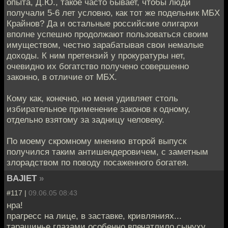
опыта, Д.Ю., такое часто бывает, чтобы люди
получали 5-6 лет условно, как тот же подельник МБХ
Крайнов? Да и остальные российские олигархи
вполне успешно продолжают пользоваться своим
имуществом, честно зарабатывая свои немалые
доходы. К ним претензий у прокуратуры нет,
очевидно их богатство получено совершенно
законно, в отличие от МБХ.
Кому как, конечно, но меня удивляет столь
избирательное применение законов к одному,
отдельно взятому за задницу человеку.
По моему скромному мнению второй выпуск
получился таким антишендеровичем, с заметным
злорадством по поводу посаженного богатея.
BAJIET
»
#117 |
09.06.05 08:43
нра!
прагресс на лице, в заставке, кривляниях...
таращинье глазами особенно впечатлило сынуху