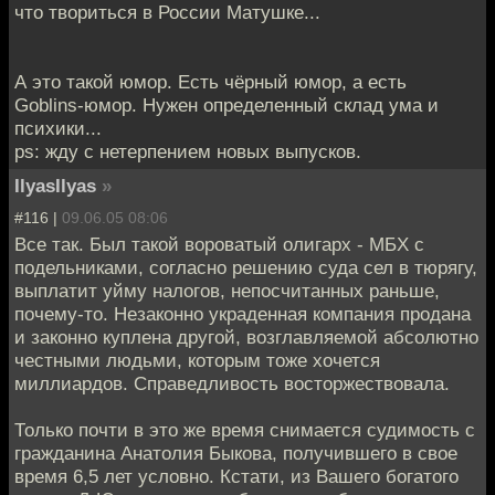
что твориться в России Матушке...
А это такой юмор. Есть чёрный юмор, а есть
Goblins-юмор. Нужен определенный склад ума и
психики...
ps: жду с нетерпением новых выпусков.
IlyasIlyas
»
#116 |
09.06.05 08:06
Все так. Был такой вороватый олигарх - МБХ с
подельниками, согласно решению суда сел в тюрягу,
выплатит уйму налогов, непосчитанных раньше,
почему-то. Незаконно украденная компания продана
и законно куплена другой, возглавляемой абсолютно
честными людьми, которым тоже хочется
миллиардов. Справедливость восторжествовала.
Только почти в это же время снимается судимость с
гражданина Анатолия Быкова, получившего в свое
время 6,5 лет условно. Кстати, из Вашего богатого