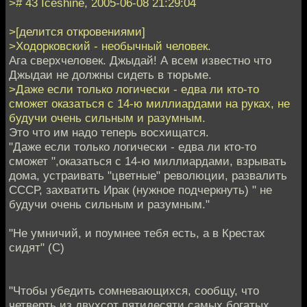
># 43 Iceshine, 2005-06-08 21:29:04
>[делится откровениями]
>Ходорковский - необычный человек.
Ага сверхчеловек. Джыдай! А всем известно что
Джыдаи не должны сидеть в тюрьме.
>Даже если только логически - едва ли кто-то
сможет оказаться с 14-ю миллиардами на руках, не
будучи очень сильным и разумным.
Это что им надо теперь восхищатся.
"Даже если только логически - едва ли кто-то
сможет ",оказаться с 14-ю миллиардами, взрывать
дома, устраивать "цветные" революции, развалить
СССР, захватить Ирак (нужное подчеркнуть) " не
будучи очень сильным и разумным."
"Не умничий, и поумнее тебя есть, а в Крестах
сидят" (С)
"Чтобы убедить сомневающихся, сообщу, что
четверть из двухсот пятидесяти самых богатых