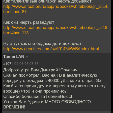
Как талантливые олигархи нефть добывают
http://www.situation.ru/app/rs/books/whitebook/gr_all14.
html#hdr_87
Как они нефть разведуют
http://www.situation.ru/app/rs/books/whitebook/gr_all18.
html#hdr_113
Ну а тут как они бедных детишек лечат
http://www.geocities.com/sa691454/WB/Index.html
TamerLAN
»
#107 |
09.06.05 03:58
Доброго утра Вам Дмитрий Юрьевич!
Скачал,посмотрел. Вас на ТВ в аналитическую
передачу с окладом в 40000 уё в м. хоть щас. Эх!
Как бы теперича другим переслать(у кого нета нету
вообще) чтоб и они прониклись!
Спасибо большое за ГоблинНьюс!
Усехов Вам,Удачи и МНОГО СВОБОДНОГО
ВРЕМЕНИ!