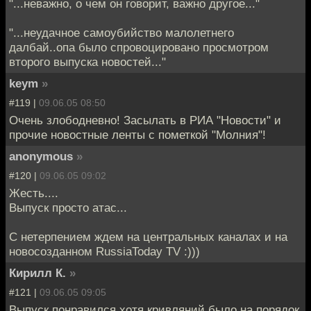
"...неважно, о чем он говорит, важно другое..."
"...неудачное самоубийство малолетнего
далбай..опа было спровоцировано просмотром
второго выпуска новостей..."
keym
»
#119 |
09.06.05 08:50
Очень злободневно! Засылать в РИА "Новости" и
прочие новостные ленты с пометкой "Молния"!
anonymous
»
#120 |
09.06.05 09:02
Жесть....
Выпуск просто атас...
С нетерпением ждем на центральных каналах и на
новосозданном RussiaToday TV :)))
Кирилл К.
»
#121 |
09.06.05 09:05
Выпуск понравился,хотя кривляний было на порядок