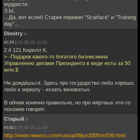
мудрости.
З.Ы.
...Да, вот еслиб Старик перевел "Scarface" и "Training
day"...
Dimitry
»
#139 |
09.06.05 11:02
2 # 121 Кирилл К.
> -Подарок какого-то богатого бизнесмена
Управлению делами Президента в виде яхты за 50
млн.$
Не дождёшься. Здесь про государство либо хорошо,
либо к зеркалу - искать виноватых.
В обчем конечно правильно, но про мёртвых что-то
похожее говорят.
Старый
»
#140 |
09.06.05 11:08
http://www.newsru.com/russia/09jun2005/m539.html