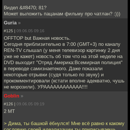
Видел &#8470; 81?
Может выложить пацанам фильму про чатлан? :)))
Guria
»
#125 |
09.06.05 09:16
OFFTOP but Важная новость.
Сегодня приблизительно в 7:00 (GMT+3) по каналу
REN-TV слышал (у меня телевизор картинку 2 дня
уже не кажет) новость об том что на этой неделе на
DVD выходит "Отряд Америка:Всемирная полиция"
в переводе самизнаетекого. Даже показали
некоторые отрывки (судя только по звуку) и
прокомментировали (кстати вполне адекватно, чушь
не морозили). УРАААААААААААА!!!!
Goblin
»
#126 |
09.06.05 09:19
2 MT
> Дима, ты башкой ёбнулся! Мне всё равно к какому
сословию своей идеализации ты приписываешь