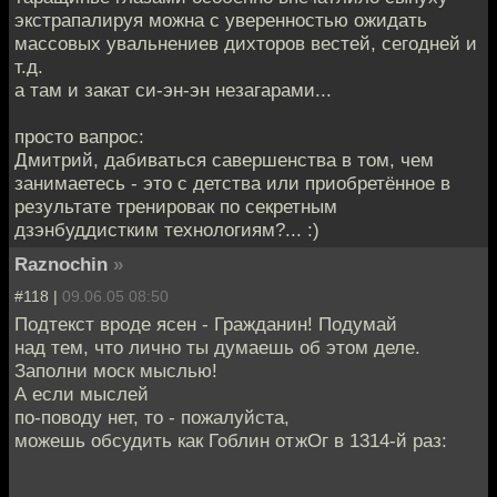
экстрапалируя можна с уверенностью ожидать
массовых увальнениев дихторов вестей, сегодней и
т.д.
а там и закат си-эн-эн незагарами...
просто вапрос:
Дмитрий, дабиваться савершенства в том, чем
занимаетесь - это с детства или приобретённое в
результате тренировак по секретным
дзэнбуддистким технологиям?... :)
Raznochin
»
#118 |
09.06.05 08:50
Подтекст вроде ясен - Гражданин! Подумай
над тем, что лично ты думаешь об этом деле.
Заполни моск мыслью!
А если мыслей
по-поводу нет, то - пожалуйста,
можешь обсудить как Гоблин отжОг в 1314-й раз: