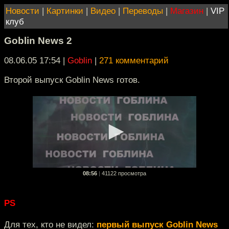
Новости
|
Картинки
|
Видео
|
Переводы
|
Магазин
|
VIP
клуб
Goblin News 2
08.06.05 17:54
|
Goblin
|
271 комментарий
Второй выпуск Goblin News готов.
08:56
|
41122 просмотра
PS
Для тех, кто не видел:
первый выпуск Goblin News