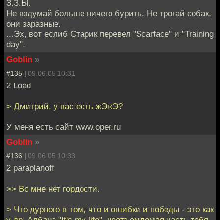
З.З.Ы.
Не вздумай больше ничего бурить. Не трогай собак,
они заразные.
...Эх, вот еслиб Старик перевел "Scarface" и "Training
day".
Goblin
»
#135 |
09.06.05 10:31
2 Load
> Дмитрий, у вас есть жЭжЭ?
У меня есть сайт www.oper.ru
Goblin
»
#136 |
09.06.05 10:33
2 paraplanoff
>> Во мне нет гордости.
> Что дурного в том, что и ошибки и победы - это как
у др. Албана "It's my life", неотъемлемая часть тебя