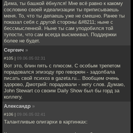
Дима, ты башкой ёбнулся! Мне всё равно к какому
сословию своей идеализации ты приписываешь
меня. То, что ты делаешь уже не смешно. Ранее ты
показал себя с другой стороны &#8211; ныне с
бессмысленной. Ныне ты сам уподобился той
тупости, что сам всегда высмеивал. Поддержки
более не будет.
Сергеич
»
#105 |
09.06.05 02:31
Вот это, блин пять с плюсом. С особым трепетом
порадовался эпизоду про геворкян - задолбала
писать свой психоз в gazeta.ru... Вообщем очень
здорово, Дмотрий: порадовали - нету слов. Думаю,
John Stewart со своим Daily Show был бы горд за
коллегу.
Александр
»
#106 |
09.06.05 02:41
Талантливые олигархи в картинках: