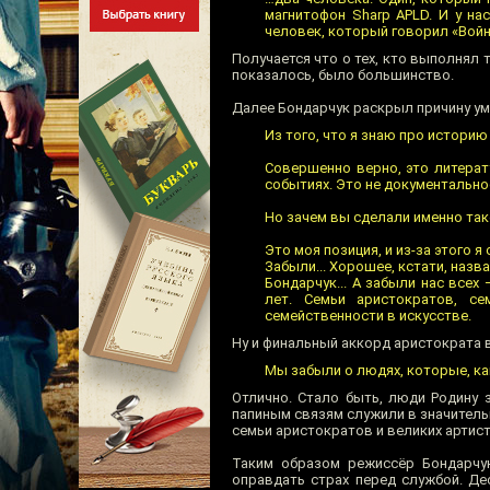
магнитофон Sharp APLD. И у на
человек, который говорил «Войн
Получается что о тех, кто выполнял 
показалось, было большинство.
Далее Бондарчук раскрыл причину у
Из того, что я знаю про истор
Совершенно верно, это литерат
событиях. Это не документальное
Но зачем вы сделали именно так
Это моя позиция, и из-за этого 
Забыли... Хорошее, кстати, назв
Бондарчук... А забыли нас всех
лет. Семьи аристократов, с
семейственности в искусстве.
Ну и финальный аккорд аристократа в
Мы забыли о людях, которые, как
Отлично. Стало быть, люди Родину 
папиным связям служили в значитель
семьи аристократов и великих артис
Таким образом режиссёр Бондарчук
оправдать страх перед службой. Де