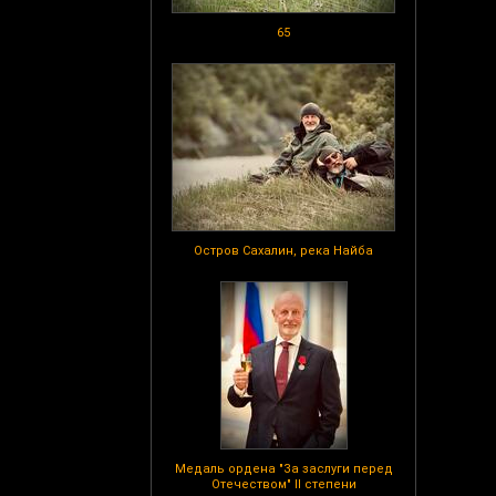
65
Остров Сахалин, река Найба
Медаль ордена "За заслуги перед
Отечеством" II степени