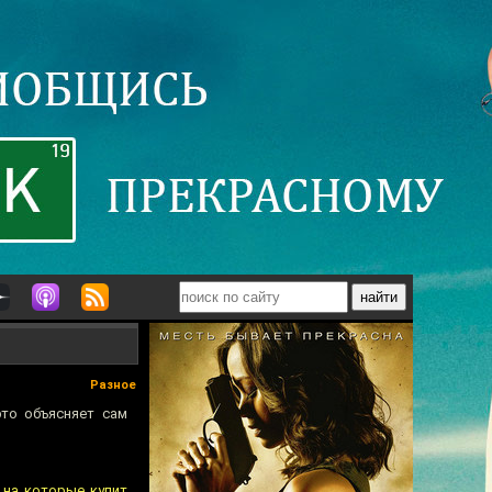
Разное
это объясняет сам
 на которые купит