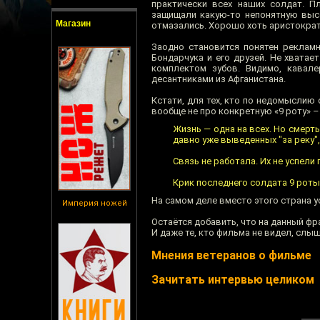
практически всех наших солдат. П
защищали какую-то непонятную высо
Магазин
отмазались. Хорошо хоть аристократы
Заодно становится понятен рекламн
Бондарчука и его друзей. Не хватае
комплектом зубов. Видимо, кавале
десантниками из Афганистана.
Кстати, для тех, кто по недомыслию
вообще не про конкретную «9 роту» –
Жизнь — одна на всех. Но смерть
давно уже выведенных "за реку", 
Связь не работала. Их не успели
Крик последнего солдата 9 роты 
На самом деле вместо этого страна 
Империя ножей
Остаётся добавить, что на данный фр
И даже те, кто фильма не видел, слыш
Мнения ветеранов о фильме
Зачитать интервью целиком