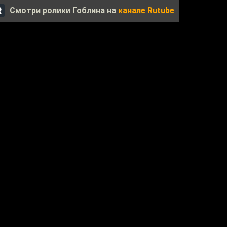
Смотри ролики Гоблина на
канале Rutube