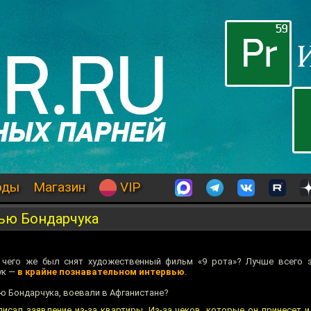
оды
Магазин
VIP
ью Бондарчука
я чего же был снят художественный фильм «9 рота»? Лучше всего 
ук —
в крайне познавательном интервью
.
ию Бондарчука, воевали в Афганистане?
писал заявление из-за квартиры. Из-за чеков, которые он принесет и