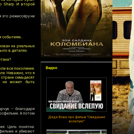
о Sharp. И второй
м это режиссёру ни
ым событиям…
нован на реальных
было в деталях.
стана?
Видео
ыли все поколение.
ле. Неважно, что я
й стране семьдесят
е не может быть
арчук – благодаря
Мосфильме. А потом
Дядя Вова про фильм "Свидание
вслепую"
я. Цель понятна:
 фильме и убивают