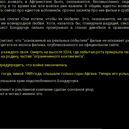
люс воевать в Афганистане было, оказывается, бессмысленно: сид
ту, в то время как все войска уже вывели. В общем, идиоты воева
 сейчас про идиотов вспомнили, срочно засняли про них фильм и сруб
ый слоган «Они хотели, чтобы их любили». Это, оказывается, не пр
т им всенародной любви. Хотя, казалось бы, гламурный ведущий, сек
рист Бондарчук сильно проигрывал в глазах девч0нок в сравнени
 считает, что "основанный на реальных событиях" фильм не искажает 
 цитата из анонса фильма, опубликованного на официальном сайте:
 у каждого своя. Смерть на высоте 3234, где забытая рота прикрыла с
на родину, частей "ограниченного контингента".
 предупредить, что война закончилась.
тогда, зимой 1989 года, слышали только горы Афгана. Теперь его услы
услышала крик недолюбленного Бондарчука.
агмент в рекламной компании сделан основной упор.
ат и читают именно это.