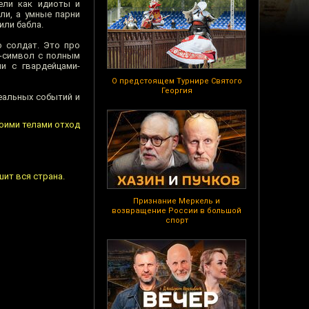
ели как идиоты и
ли, а умные парни
или бабла.
о солдат. Это про
с-символ с полным
и с гвардейцами-
О предстоящем Турнире Святого
Георгия
реальных событий и
воими телами отход
шит вся страна.
Признание Меркель и
возвращение России в большой
спорт