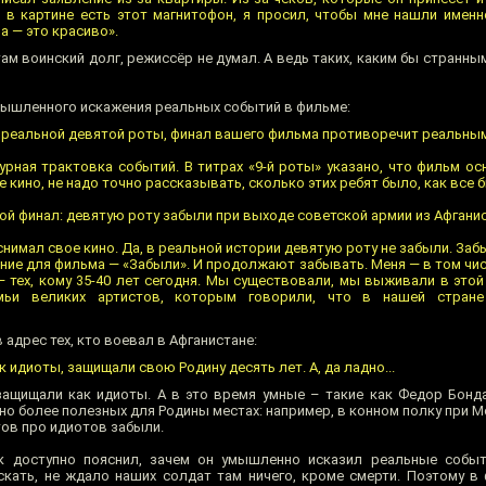
с в картине есть этот магнитофон, я просил, чтобы мне нашли именн
а — это красиво».
там воинский долг, режиссёр не думал. А ведь таких, каким бы странны
мышленного искажения реальных событий в фильме:
ию реальной девятой роты, финал вашего фильма противоречит реальн
урная трактовка событий. В титрах «9-й роты» указано, что фильм ос
 кино, не надо точно рассказывать, сколько этих ребят было, как все 
ой финал: девятую роту забыли при выходе советской армии из Афгани
я снимал свое кино. Да, в реальной истории девятую роту не забыли. Заб
ание для фильма — «Забыли». И продолжают забывать. Меня — в том чис
 — тех, кому 35-40 лет сегодня. Мы существовали, мы выживали в это
емьи великих артистов, которым говорили, что в нашей стран
 адрес тех, кто воевал в Афганистане:
 идиоты, защищали свою Родину десять лет. А, да ладно...
защищали как идиоты. А в это время умные – такие как Федор Бонд
но более полезных для Родины местах: например, в конном полку при 
тов про идиотов забыли.
 доступно пояснил, зачем он умышленно исказил реальные событи
скать, не ждало наших солдат там ничего, кроме смерти. Поэтому в