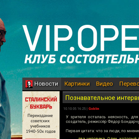
Картинки
Видео
Перев
Новости
Познавательное интерв
10.10.05 16:25 |
Goblin
У зрителя осталась неясность, дл
создатель, режиссёр Фёдор Бондарч
Первая цитата: что за люди, по мнен
…два человека. Один, который 