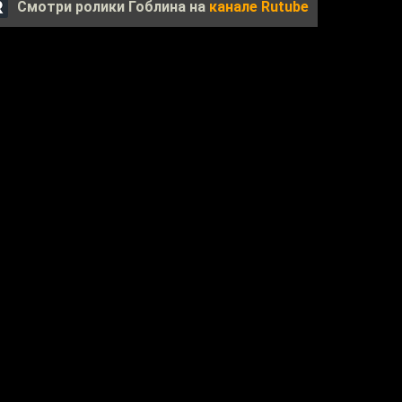
Смотри ролики Гоблина на
канале Rutube