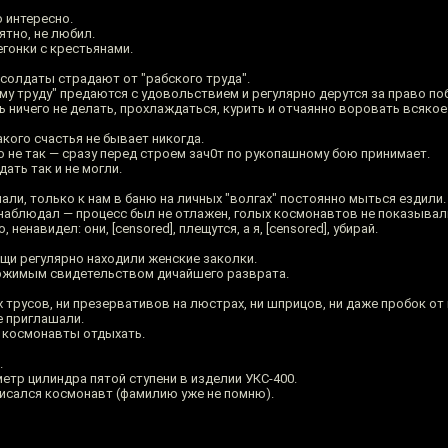
о интересно.
ятно, не любил.
егонки с крестьянами.
 солдаты страдают от "рабского труда".
му труду" предаются с удовольствием и регулярно дерутся за право по
 ничего не делать, прохлаждаться, курить и отчаянно воровать всякое
акого счастья не бывает никогда.
го не так — сразу перед строем зач0т по рукопашному бою принимает.
ать так и не могли.
лали, только к нам в баню на личных "волгах" постоянно мыться ездили.
 наблюдал — процесс был не отлажен, голых космонавтов не показывал
 ненавидел: они, [censored], плещутся, а я, [censored], убирай.
щи регулярно находили женские заколки.
ржимым свидетельством дичайшего разврата.
х трусов, ни презервативов на люстрах, ни шприцов, ни даже пробок от
е приглашали.
е космонавты отдыхать.
.
метр цилиндра пятой ступени в изделии УКС-400.
писался космонавт (фамилию уже не помню).