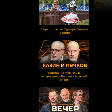
О предстоящем Турнире Святого
Георгия
Признание Меркель и
возвращение России в большой
спорт