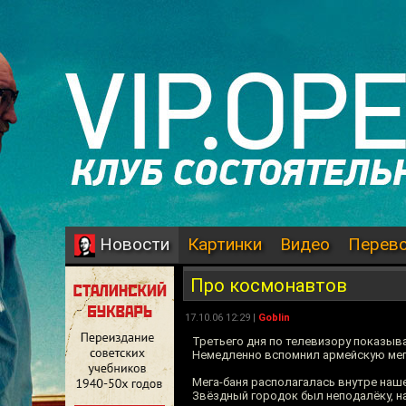
Картинки
Видео
Перев
Новости
Про космонавтов
17.10.06 12:29 |
Goblin
Третьего дня по телевизору показыв
Немедленно вспомнил армейскую мег
Мега-баня располагалась внутре наше
Звёздный городок был неподалёку, на