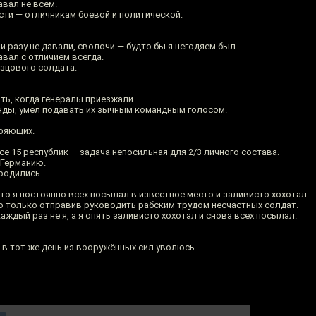
авал не всем.
ти — отличникам боевой и политической.
и разу не давали, сволочи — будто бы я негодяем был.
вал с отличием всегда.
зцового солдата.
ть, когда генералы приезжали.
нды, умел подавать их зычным командным голосом.
еряющих.
 все 15 республик — задача непосильная для 2/3 личного состава.
 Германию.
родились.
что я постоянно всех посылал в известное место и заливисто хохотал.
о только отправив руководить рабским трудом несчастных солдат.
аждый раз не я, а я опять заливисто хохотал и снова всех посылал.
 я в тот же день из вооружённых сил уволюсь.