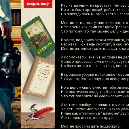
Кто из деревни, из крестьян, тем был
Но я-то был городской, работать, пон
Но приходилось много и часто, напер
Многим интеллектуалам кажется, что
В то время как сами солдаты "рабско
Это потому что там можно целый день
В части, под присмотром сержанта, т
Сержант — он ведь смотрит, и как че
Многие интеллектуалы все два года сд
А космонавты, значит, ни хрена не де
Самого процесса помывки ни разу не
Но баню потом мыл, за что их, понятно,
В процессе уборки войсковые товари
Что для крестьян служило неопрове
Но в целом было вяло: ни тебе рваны
И симпатичных солдат в баню тоже н
Что тут говорить: не умели советски
А потом я учебку закончил с отличием
То есть легко мог сказать, каков диа
И мне как отличнику в "дипломе" рас
Считалось очень, очень круто.
Многие просили дать подержать.