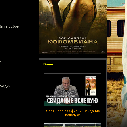
быть рабом.
.
и.
Видео
 водки.
Дядя Вова про фильм "Свидание
вслепую"