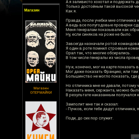
А я заливисто хохотал и подержать д
Только достойным такой высокой чес
Магазин
Как я.
Правда, после учебки мне отличника н
А ведь все полугодовые проверки сда
Меня генералам показывали как обра
Ну, если синяков на роже не было.
Завсегда назначали ротой командова
Я один в роте помнил строевые кома
Орал так, что многие обсирались.
В том числе генералы из числа пров
Ну и, конечно, мог на карте показать
Мог даже показать Францию, или там
Большинство не могло показать, где 
Но отличника мне не давали, потому 
Магазин
Наказать меня, сержанта, можно был
ОПЕРМАЙКИ
В результате наказанным получался к
Замполит мне так и сказал:
- Пучков, если тебе дадут отличника,
Поди, до сих пор служит.