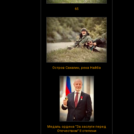
65
Остров Сахалин, река Найба
Медаль ордена "За заслуги перед
Отечеством" II степени