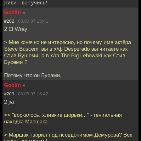
живи - век учись!
Goblin
»
#202 |
03.09.07 18:41
2 El Wray
> Мне конечно не интересно, но почему имя актёра
Steve Buscemi вы в х/ф Desperado вы читаете как
Стив Бушеми, а в х/ф The Big Lebowski-как Стив
Бусеми ?
Потому что он Бусэми.
Goblin
»
#203 |
03.09.07 18:42
2 jia
>> "воркалось, хливкие шорьки..." - гениальная
находка Маршака.
> Маршак творил под псевдонимом Демурова? Век