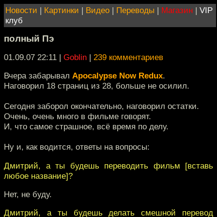
Новости
|
Картинки
|
Видео
|
Переводы
|
Магазин
|
VIP
клуб
полный Пэ
01.09.07 22:11
|
Goblin
|
239 комментариев
Вчера забарывал
Apocalypse Now Redux
.
Наговорил 18 страниц из 28, больше не осилил.
Сегодня заборол окончательно, наговорил остатки.
Очень, очень много в фильме говорят.
И, что самое страшное, всё время по делу.
Ну и, как водится, ответы на вопросы:
Дмитрий, а ты будешь переводить фильм [вставь
любое название]?
Нет, не буду.
Дмитрий, а ты будешь делать смешной перевод