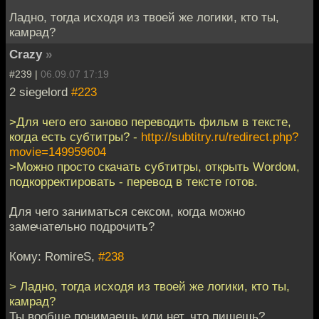
Ладно, тогда исходя из твоей же логики, кто ты,
камрад?
Crazy
»
#239 |
06.09.07 17:19
2 siegelord
#223
>Для чего его заново переводить фильм в тексте,
когда есть субтитры? -
http://subtitry.ru/redirect.php?
movie=149959604
>Можно просто скачать субтитры, открыть Wordом,
подкорректировать - перевод в тексте готов.
Для чего заниматься сексом, когда можно
замечательно подрочить?
Кому: RomireS,
#238
> Ладно, тогда исходя из твоей же логики, кто ты,
камрад?
Ты вообще понимаешь или нет, что пишешь?