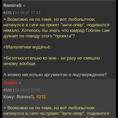
RomireS
»
#231 |
04.09.07 17:43
> Возможно не по теме, но вот любопытное:
наткнулся в сети на проект "анти-опер", подивился
немало. Хотелось бы знать что камрад Гоблин сам
думает по поводу этого "проекта"?
>Малолетнее мудачьё.
>Безотносительно ко мне - ни разу не смешно
никому вообще.
А можно несколько аргументов в подтверждение?
Goblin
»
#232 |
04.09.07 22:56
Кому: RomireS,
#231
> Возможно не по теме, но вот любопытное:
наткнулся в сети на проект "анти-опер", подивился