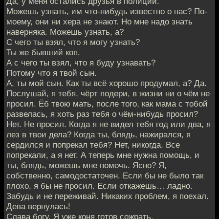
Да, у меня остались друзья в полиции.
Можешь узнать, им что-нибудь известно о нас? По-
моему, они ни хера не знают. Но мне надо знать
наверняка. Можешь узнать, а?
С чего ты взял, что я могу узнать?
Ты же бывший коп.
А с чего ты взял, что я буду узнавать?
Потому что я твой сын.
А, ты мой сын. Как ты всё хорошо продумал, а? Да.
Послушай, я тебя, чёрт подери, в жизни ни о чём не
просил. Ёб твою мать, после того, как мама с тобой
развелась, я хоть раз тебя о чём-нибудь просил?
Нет. Не просил. Когда я не видел тебя год или два, я
лез в твои дела? Когда ты, блядь, нажирался, я
сердился и попрекал тебя? Нет, никогда. Все
попрекали, а я нет. А теперь мне нужна помощь, и
ты, блядь, можешь мне помочь. Ясно? Я,
собственно, самодостаточен. Если бы не было так
плохо, я бы не просил. Если откажешь… ладно.
Забудь и не переживай. Никаких проблем, я поехал.
Дева вернулась!
Слава богу. Я уже коня готов сожрать.