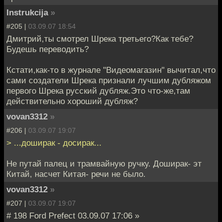
Instrukcija
»
#205 |
03.09.07 18:54
Дмитрий,ты смотрел Шрека третьего?Как тебе?
Будешь переводить?
Кстати,как-то в журнале "Видеомагазин" вычитал,что
сами создатели Шрека признали лучшим дубляжом
первого Шрека русский дубляж.Это что-же,там
действительно хороший дубляж?
vovan3312
»
#206 |
03.09.07 19:07
> ...доширак - досирак...
Не путай палец и трамвайную ручку. Доширак- эт
Китай, насчет Китая- речи не было.
vovan3312
»
#207 |
03.09.07 19:07
# 198 Ford Prefect 03.09.07 17:06 »