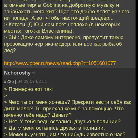
атомные перлы Goblinа на добротную музыку и
забабахать мега-хит? Щас это добро лепят из чего
ни попадя. А вот чтобы настоящий шедевр...
> Кстати, Д.Ю и сам поет неплохо (в некоторых
местах того же Властелина).
> ЗЫ.: Даже самому интересно, пропустит такую
провокацию чертяка-модер, или все как рыба об
лед?
http://www.oper.ru/news/read.php?t=1051601077
Nehoroshy
»
#225 |
04.09.07 02:31
> Примерно вот так:
>
> Чего ты от меня хочешь? Прекрати вести себя как
дитя малое! Ты приехал ко мне за помощью. Что
именно тебе надо? Деньги?
> Нет. У тебя ведь остались друзья в полиции?
> Да, у меня остались друзья в полиции.
> Можешь узнать, им что-нибудь известно о нас?