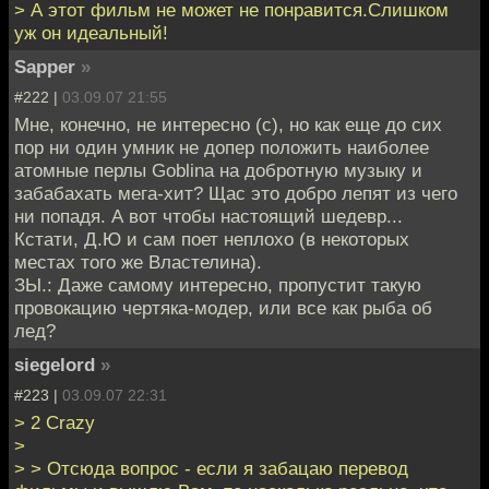
> А этот фильм не может не понравится.Слишком
уж он идеальный!
Sapper
»
#222 |
03.09.07 21:55
Мне, конечно, не интересно (c), но как еще до сих
пор ни один умник не допер положить наиболее
атомные перлы Goblinа на добротную музыку и
забабахать мега-хит? Щас это добро лепят из чего
ни попадя. А вот чтобы настоящий шедевр...
Кстати, Д.Ю и сам поет неплохо (в некоторых
местах того же Властелина).
ЗЫ.: Даже самому интересно, пропустит такую
провокацию чертяка-модер, или все как рыба об
лед?
siegelord
»
#223 |
03.09.07 22:31
> 2 Crazy
>
> > Отсюда вопрос - если я забацаю перевод