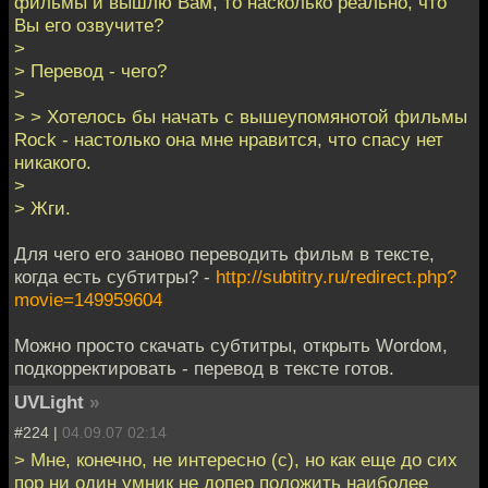
фильмы и вышлю Вам, то насколько реально, что
Вы его озвучите?
>
> Перевод - чего?
>
> > Хотелось бы начать с вышеупомянотой фильмы
Rock - настолько она мне нравится, что спасу нет
никакого.
>
> Жги.
Для чего его заново переводить фильм в тексте,
когда есть субтитры? -
http://subtitry.ru/redirect.php?
movie=149959604
Можно просто скачать субтитры, открыть Wordом,
подкорректировать - перевод в тексте готов.
UVLight
»
#224 |
04.09.07 02:14
> Мне, конечно, не интересно (c), но как еще до сих
пор ни один умник не допер положить наиболее