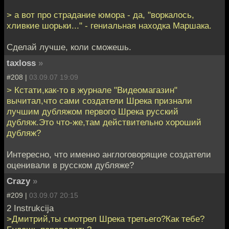
> а вот про страдание юмора - да, "воркалось,
хливкие шорьки..." - гениальная находка Маршака.
Сделай лучше, коли сможешь.
taxloss
»
#208 |
03.09.07 19:09
> Кстати,как-то в журнале "Видеомагазин"
вычитал,что сами создатели Шрека признали
лучшим дубляжом первого Шрека русский
дубляж.Это что-же,там действительно хороший
дубляж?
Интересно, что именно англоговорящие создатели
оценивали в русском дубляже?
Crazy
»
#209 |
03.09.07 20:15
2 Instrukcija
>Дмитрий,ты смотрел Шрека третьего?Как тебе?