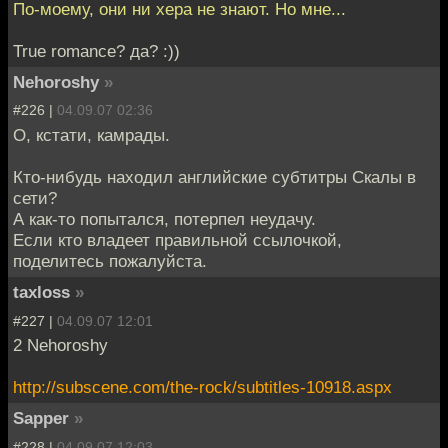
По-моему, они ни хера не знают. Но мне...
True romance? да? :))
Nehoroshy
»
#226 |
04.09.07 02:36
О, кстати, камрады.
Кто-нибудь находил английские субтитры Скалы в
сети?
А как-то попытался, потерпел неудачу.
Если кто владеет правильной ссылочкой,
поделитесь пожалуйста.
taxloss
»
#227 |
04.09.07 12:01
2 Nehoroshy
http://subscene.com/the-rock/subtitles-10918.aspx
Sapper
»
#228 |
04.09.07 12:03