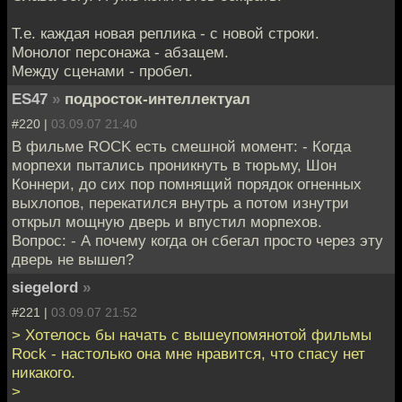
Т.е. каждая новая реплика - с новой строки.
Монолог персонажа - абзацем.
Между сценами - пробел.
ES47
»
подросток-интеллектуал
#220 |
03.09.07 21:40
В фильме ROCK есть смешной момент: - Когда
морпехи пытались проникнуть в тюрьму, Шон
Коннери, до сих пор помнящий порядок огненных
выхлопов, перекатился внутрь а потом изнутри
открыл мощную дверь и впустил морпехов.
Вопрос: - А почему когда он сбегал просто через эту
дверь не вышел?
siegelord
»
#221 |
03.09.07 21:52
> Хотелось бы начать с вышеупомянотой фильмы
Rock - настолько она мне нравится, что спасу нет
никакого.
>