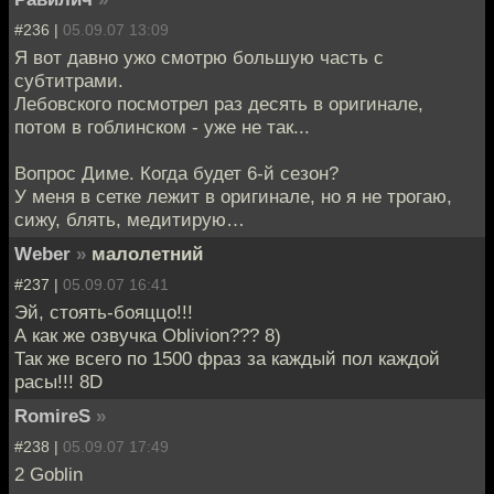
#236 |
05.09.07 13:09
Я вот давно ужо смотрю большую часть с
субтитрами.
Лебовского посмотрел раз десять в оригинале,
потом в гоблинском - уже не так...
Вопрос Диме. Когда будет 6-й сезон?
У меня в сетке лежит в оригинале, но я не трогаю,
сижу, блять, медитирую…
Weber
»
малолетний
#237 |
05.09.07 16:41
Эй, стоять-бояццо!!!
А как же озвучка Oblivion??? 8)
Так же всего по 1500 фраз за каждый пол каждой
расы!!! 8D
RomireS
»
#238 |
05.09.07 17:49
2 Goblin