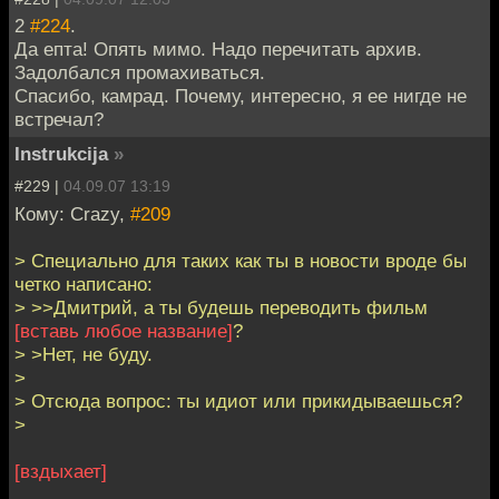
2
#224
.
Да епта! Опять мимо. Надо перечитать архив.
Задолбался промахиваться.
Спасибо, камрад. Почему, интересно, я ее нигде не
встречал?
Instrukcija
»
#229 |
04.09.07 13:19
Кому: Crazy,
#209
> Специально для таких как ты в новости вроде бы
четко написано:
> >>Дмитрий, а ты будешь переводить фильм
[вставь любое название]
?
> >Нет, не буду.
>
> Отсюда вопрос: ты идиот или прикидываешься?
>
[вздыхает]