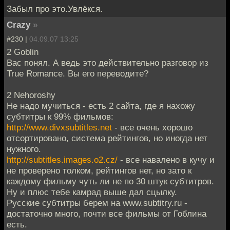
Забыл про это.Увлёкся.
Crazy
»
#230 |
04.09.07 13:25
2 Goblin
Вас понял. А ведь это действительно разговор из
True Romance. Вы его переводите?
2 Nehoroshy
Не надо мучиться - есть 2 сайта, где я нахожу
субтитры к 99% фильмов:
http://www.divxsubtitles.net
- все очень хорошо
отсортировано, система рейтингов, но иногда нет
нужного.
http://subtitles.images.o2.cz/
- все навалено в кучу и
не проверено толком, рейтингов нет, но зато к
каждому фильму чуть ли не по 30 штук субтитров.
Ну и плюс тебе камрад выше дал сцылку.
Русские субтитры берем на www.subtitry.ru -
достаточно много, почти все фильмы от Гоблина
есть.