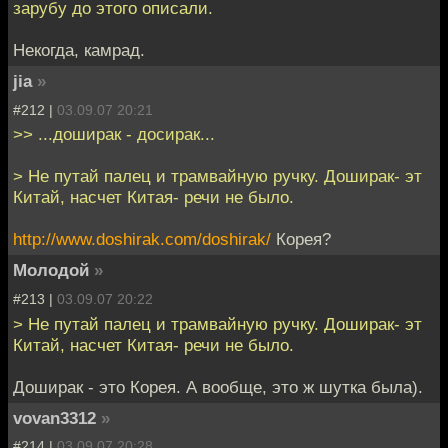
зарубу до этого описали.
Некогда, камрад.
jia
»
#212 |
03.09.07 20:21
>> ...доширак - досирак...
> Не путай палец и трамвайную ручку. Доширак- эт
Китай, насчет Китая- речи не было.
http://www.doshirak.com/doshirak/
Корея?
Молодой
»
#213 |
03.09.07 20:22
> Не путай палец и трамвайную ручку. Доширак- эт
Китай, насчет Китая- речи не было.
Доширак - это Корея. А вообще, это ж шутка была).
vovan3312
»
#214 |
03.09.07 20:28