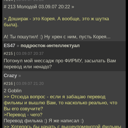
# 213 Молодой 03.09.07 20:22 »
> Доширак - это Корея. А вообще, это ж шутка
была).
А! Ты пошутил! :) Ну хрен с ним, пусть Корея...
ES47
»
подросток-интеллектуал
#215 |
03.09.07 20:37
Потонул мой мессадж про ФИРМУ, засылать Вам
перевод или ненадо?
Crazy
»
#216 |
03.09.07 21:20
2 Goblin
>> Отсюда вопрос - если я забацаю перевод
фильмы и вышлю Вам, то насколько реально, что
Вы его озвучите?
>Перевод - чего?
Перевод фильма :) Я же написал :)
>> Хотелось бы начать с вышеупомянотой фильмы