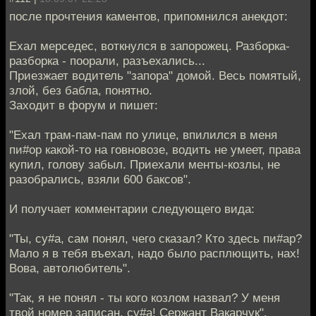
после прочтения каментов, припомнился анекдот:
Ехал мерседес, воткнулся в запорожец. Разборка-
разборка - поорали, разъехались...
Приезжает водитель "запора" домой. Весь помятый,
злой, без бабла, понятно.
Заходит в форум и пишет:
"Ехал трам-пам-пам по улице, впилился в меня
пи#ор какой-то на говновозе, водить не умеет, права
купил, голову забыл. Приехали менты-козлы, не
разобрались, взяли 600 баксов".
И получает комментарии следующего вида:
"Ты, су#а, сам понял, чего сказал? Кто здесь пи#ар?
Мало я в тебя въехал, надо было расплющить, нах!
Вова, автолюбитель".
"Так, я не понял - ты кого козлом назвал? У меня
твой номер записан, су#а! Сержант Вакарчук".