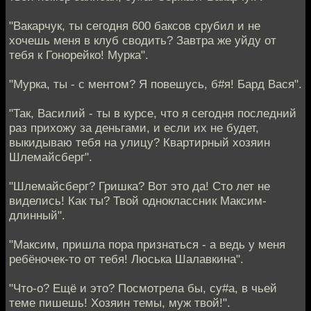
"Вакарчук, ты сегодня 600 баксов срубил и не
хочешь меня в клуб сводить? Завтра же уйду от
тебя к Гонорейко! Мурка".
"Мурка, ты - с ментом? Я повешусь, б#я! Бард Вася".
"Так, Василий - ты в курсе, что я сегодня последний
раз прихожу за деньгами, и если их не будет,
выкидываю тебя на улицу? Квартирный хозяин
Шлемайсберг".
"Шлемайсберг? Гришка? Вот это да! Сто лет не
виделись! Как ты? Твой одноклассник Максим-
длинный".
"Максим, пришла пора признаться - а ведь у меня
ребёночек-то от тебя! Люська Шалавкина".
"Что-о? Ещё и это? Посмотрела бы, су#а, в чьей
теме пишешь! Хозяин темы, муж твой!".