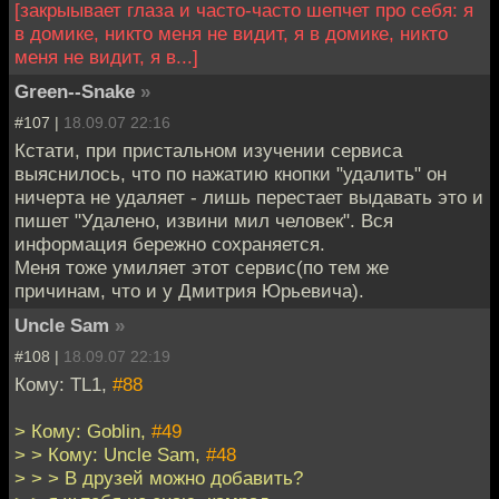
[закрыывает глаза и часто-часто шепчет про себя: я
в домике, никто меня не видит, я в домике, никто
меня не видит, я в...]
Green--Snake
»
#107 |
18.09.07 22:16
Кстати, при пристальном изучении сервиса
выяснилось, что по нажатию кнопки "удалить" он
ничерта не удаляет - лишь перестает выдавать это и
пишет "Удалено, извини мил человек". Вся
информация бережно сохраняется.
Меня тоже умиляет этот сервис(по тем же
причинам, что и у Дмитрия Юрьевича).
Uncle Sam
»
#108 |
18.09.07 22:19
Кому: TL1,
#88
> Кому: Goblin,
#49
> > Кому: Uncle Sam,
#48
> > > В друзей можно добавить?