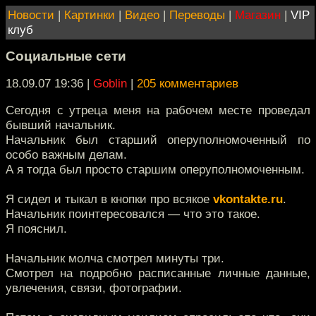
Новости
|
Картинки
|
Видео
|
Переводы
|
Магазин
|
VIP
клуб
Социальные сети
18.09.07 19:36
|
Goblin
|
205 комментариев
Сегодня с утреца меня на рабочем месте проведал
бывший начальник.
Начальник был старший оперуполномоченный по
особо важным делам.
А я тогда был просто старшим оперуполномоченным.
Я сидел и тыкал в кнопки про всякое
vkontakte.ru
.
Начальник поинтересовался — что это такое.
Я пояснил.
Начальник молча смотрел минуты три.
Смотрел на подробно расписанные личные данные,
увлечения, связи, фотографии.