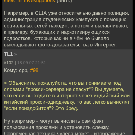
sites_in_investigations
(англ.)
Например, в США уже относительно давно полиция,
администрация студенческих кампусов с помощью
социальных сетей находят, а потом и вылавливают,
к примеру, бухающих и наркотизирующихся
подростков, которые как ни в чём не бывало
выкладывают фото-доказательства в Интернет.
TL1
»
#102 |
18.09.07 21:51
Кому: cpp,
#98
> Объясните, пожалуйста, что вы понимаете под
словами "прокси-сервера не спасут"? Вы думаете,
что если вы ходите в интернет через индийский или
китайский прокси-однодневку, то вас легко вычислят
"если понадобится"? Это бред.
Ну например - могут вычислить сам факт
пользования проксями и установить слежку.
Современная техника чудеса может - изображение