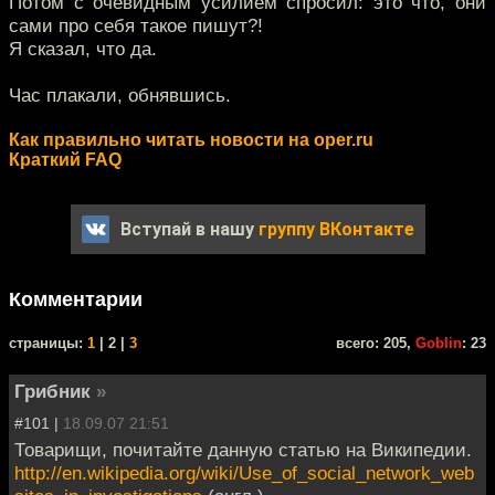
Потом с очевидным усилием спросил: это что, они
сами про себя такое пишут?!
Я сказал, что да.
Час плакали, обнявшись.
Как правильно читать новости на oper.ru
Краткий FAQ
Вступай в нашу
группу ВКонтакте
Комментарии
cтраницы:
1
| 2 |
3
всего: 205,
Goblin
: 23
Грибник
»
#101 |
18.09.07 21:51
Товарищи, почитайте данную статью на Википедии.
http://en.wikipedia.org/wiki/Use_of_social_network_web