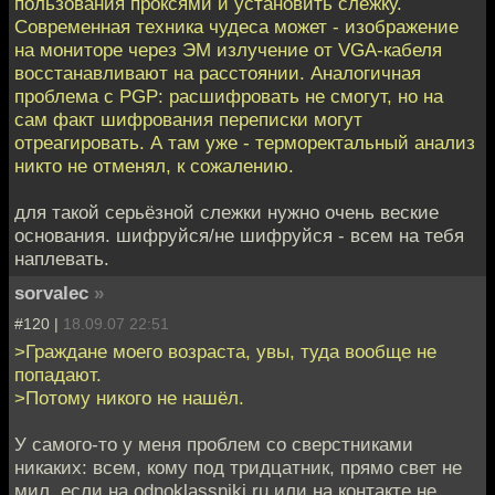
пользования проксями и установить слежку.
Современная техника чудеса может - изображение
на мониторе через ЭМ излучение от VGA-кабеля
восстанавливают на расстоянии. Аналогичная
проблема с PGP: расшифровать не смогут, но на
сам факт шифрования переписки могут
отреагировать. А там уже - терморектальный анализ
никто не отменял, к сожалению.
для такой серьёзной слежки нужно очень веские
основания. шифруйся/не шифруйся - всем на тебя
наплевать.
sorvalec
»
#120 |
18.09.07 22:51
>Граждане моего возраста, увы, туда вообще не
попадают.
>Потому никого не нашёл.
У самого-то у меня проблем со сверстниками
никаких: всем, кому под тридцатник, прямо свет не
мил, если на odnoklassniki.ru или на контакте не