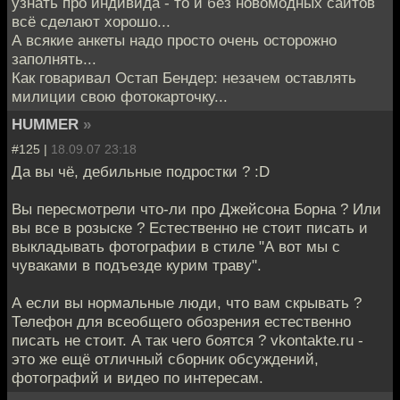
узнать про индивида - то и без новомодных сайтов
всё сделают хорошо...
А всякие анкеты надо просто очень осторожно
заполнять...
Как говаривал Остап Бендер: незачем оставлять
милиции свою фотокарточку...
HUMMER
»
#125 |
18.09.07 23:18
Да вы чё, дебильные подростки ? :D
Вы пересмотрели что-ли про Джейсона Борна ? Или
вы все в розыске ? Естественно не стоит писать и
выкладывать фотографии в стиле "А вот мы с
чуваками в подъезде курим траву".
А если вы нормальные люди, что вам скрывать ?
Телефон для всеобщего обозрения естественно
писать не стоит. А так чего боятся ? vkontakte.ru -
это же ещё отличный сборник обсуждений,
фотографий и видео по интересам.