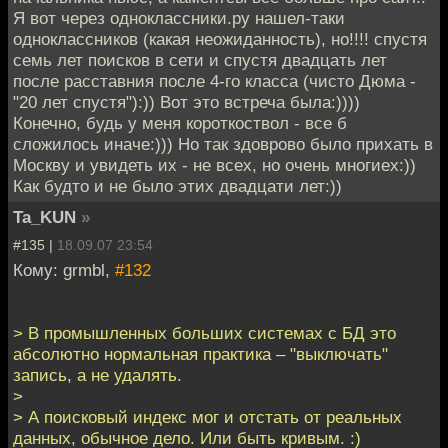
Я вот через одноклассники.ру нашел-таки
одноклассников (какая неожиданность), но!!!! спустя
семь лет поисков в сети и спустя двадцать лет
после расставния после 4-го класса (чисто Дюма -
"20 лет спустя"):)) Вот это встреча была:))))
Конечно, будь у меня короткоствол - все б
сложилось иначе:))) Но так здоврово было прихать в
Москву и увидеть их - не всех, но очень многиех:))
Как будто и не было этих двадцати лет:))
Ta_KUN
»
#135 |
18.09.07 23:54
Кому: grmbl,
#132
> В промышленных больших системах с БД это
абсолютно нормальная практика – "выключать"
запись, а не удалять.
>
> А поисковый индекс мог и отстать от реальных
данных, обычное дело. Или быть кривым. :)