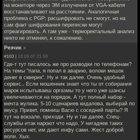
на мониторе через ЭМ излучение от VGA-кабеля
восстанавливают на расстоянии. Аналогичная
проблема с PGP: расшифровать не смогут, но на
сам факт шифрования переписки могут
отреагировать. А там уже - терморектальный анализ
никто не отменял, к сожалению.
Резчик
»
#103 |
18.09.07 21:58
Где-т тут писалось же про разводки по телефонам?
На темы "папа, я попал в аварию, волоки мешок
денег в скверик". Ну и так далее. Очень удобный
сервис.. Если мошенник знает что ты от собирания
марок испытываеш оргазмы то у него уже шансы
увеличиваются на порядок. А тут полный набор -
мечта жулика. 5-10 сценариев кидалова, выбирай по
вкусу. Привет, помниш Васю с соседней парты? Я
тут на вокзале, приходи. Ну и так далее. Спец-
службы итак нароют что надо. У нигадяев таких
ресурсов нет, им дают инфу сами. Жест доброй
воли. Хых.