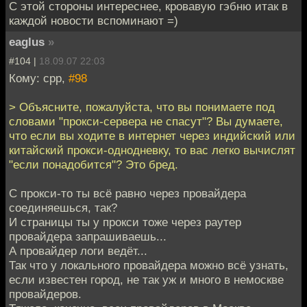
С этой стороны интереснее, кровавую гэбню итак в
каждой новости вспоминают =)
eaglus
»
#104 |
18.09.07 22:03
Кому: cpp,
#98
> Объясните, пожалуйста, что вы понимаете под
словами "прокси-сервера не спасут"? Вы думаете,
что если вы ходите в интернет через индийский или
китайский прокси-однодневку, то вас легко вычислят
"если понадобится"? Это бред.
С прокси-то ты всё равно через провайдера
соединяешься, так?
И страницы ты у прокси тоже через раутер
провайдера запрашиваешь...
А провайдер логи ведёт...
Так что у локального провайдера можно всё узнать,
если известен город, не так уж и много в немоскве
провайдеров.