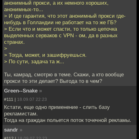
анонимный прокси, а их немного хороших,
анонимных-то...
> И где гарантия, что этот анонимный прокси где-
нибудь в Голландии не работает на то же ГБ?
> Если что и может спасти, то только цепочка
выделенных серваков с VPN - ом, да в разных
странах.
>
> Тогда, может, и зашифруешься.
> По сути, задача та ж...
Ты, камрад, смотрю в теме. Скажи, а кто вообще
прокси то эти делает? Выгода то в чем?
Green--Snake
»
#111 |
18.09.07 22:23
Кстати, еще одно применение - слить базу
рекламистам.
Тогда на граждан польется поток точечной рекламы.
sandr
»
#112 |
18.09.07 22:23