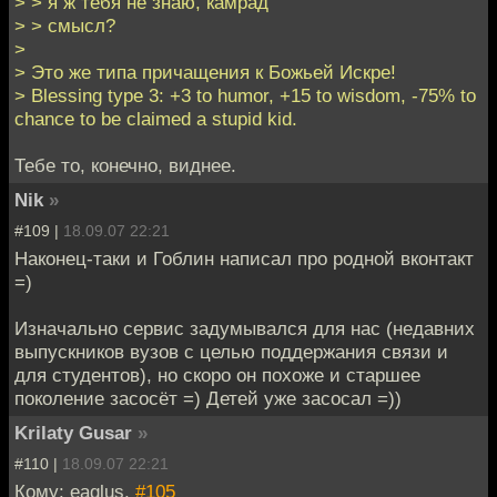
> > я ж тебя не знаю, камрад
> > смысл?
>
> Это же типа причащения к Божьей Искре!
> Blessing type 3: +3 to humor, +15 to wisdom, -75% to
chance to be claimed a stupid kid.
Тебе то, конечно, виднее.
Nik
»
#109 |
18.09.07 22:21
Наконец-таки и Гоблин написал про родной вконтакт
=)
Изначально сервис задумывался для нас (недавних
выпускников вузов с целью поддержания связи и
для студентов), но скоро он похоже и старшее
поколение засосёт =) Детей уже засосал =))
Krilaty Gusar
»
#110 |
18.09.07 22:21
Кому: eaglus,
#105