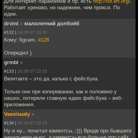
Для интернет-параноиков и пр. есть
http://tor.eff.org/
.
Работает хреново, но надежнее, чем прокси. По
идее.
drvint
»
малолетний долбоёб
#132 |
18.09.07 23:33
Кому: figvam,
#128
Опередил )
grmbl
»
#133 |
18.09.07 23:33
Вконтакте – это да, калька с фейсбука.
Только они при копировании, как и положено у
наших, потеряли главную идею фейсбука – веб-
приложения.
Vassisualy
»
#134 |
18.09.07 23:39
Ну и ну... почитал каментсы..:))) Вроде про бывшего
начальника ньюс, а каментсы все больше про сайт..