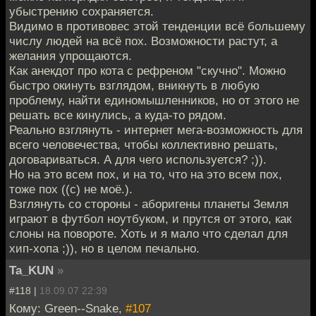
убыстрению сохраняется.
Видимо в противовес этой тенденции всё большему
числу людей на всё пох. Возможности растут, а
желания упрощаются.
Как анекдот про кота с рефреном "скучно". Можно
быстро окинуть взглядом, вникнуть в любую
проблему, найти единомышленников, но от этого не
решать все кинулись, а куда-то рядом.
Реально взглянуть - интернет мега-возможность для
всего человечества, чтобы коллективно решать,
договариваться. А для чего используется? ;)).
Но на это всем пох, и на то, что на это всем пох,
тоже пох ((с) не моё.).
Взглянуть со стороны - аборигены планеты Земля
играют в футбол ноутбуком, и прутся от этого, как
слоны на повороте. Хоть и я мало что сделал для
хип-хопа ;)), но в целом печально.
Ta_KUN
»
#118 |
18.09.07 22:39
Кому: Green--Snake,
#107