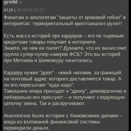
grmbl
»
#126 |
18.09.07 23:27
Фанатам и апологетам "защиты от кровавой гебни" в
интернетах: терморектальный криптоанализ рулит!
Есть масса историй про кардеров – кто по тыреным
кредиткам товары покупает в интернете.
Знаете, на чем их палят? Думаете, что их вычисляет
группа супер-пупер-хакеров ФСБ? Это вы историй
про Митника и Шимомуру начитались.
Кардеру нужен "дроп" - некий человек, за границей,
на почтовый адрес которого доставляется товар. А
он его пересылает "куда надо".
Тамошние опера приходят к "дропу", демократично и
либерально его прессуют – и получают следующую
цепочку звена. Так и раскручивают.
Аналогично были истории с банковскими делами –
когда из взломаной финансовой системы
переводили деньги.