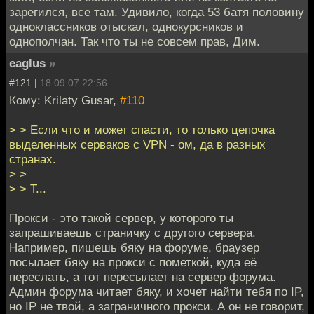
зарегился, все там. Удивило, когда 53 батя половину
одноклассников отыскал, однокурсников и
однополчан. Так что ты не совсем прав, Дим.
eaglus
»
#121 |
18.09.07 22:56
Кому: Krilaty Gusar,
#110
> > Если что и может спасти, то только цепочка
выделенных серваков с VPN - ом, да в разных
странах.
> >
> > Т...
Прокси - это такой сервер, у которого ты
запрашиваешь страничку с другого сервера.
Например, пишешь бяку на форуме, браузер
посылает бяку на прокси с пометкой, куда её
переслать, а тот пересылает на сервер форума.
Админ форума читает бяку, и хочет найти тебя по IP,
но IP не твой, а заграничного прокси. А он не говорит,