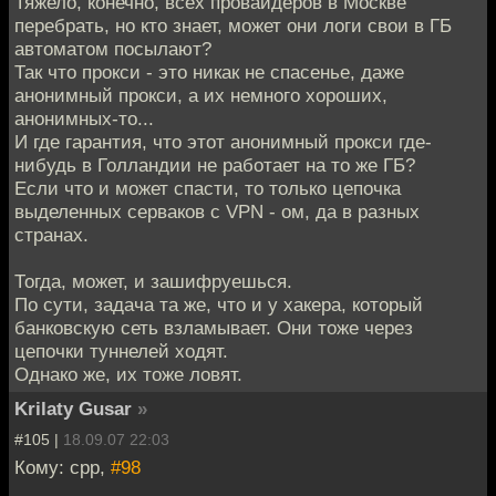
Тяжело, конечно, всех провайдеров в Москве
перебрать, но кто знает, может они логи свои в ГБ
автоматом посылают?
Так что прокси - это никак не спасенье, даже
анонимный прокси, а их немного хороших,
анонимных-то...
И где гарантия, что этот анонимный прокси где-
нибудь в Голландии не работает на то же ГБ?
Если что и может спасти, то только цепочка
выделенных серваков с VPN - ом, да в разных
странах.
Тогда, может, и зашифруешься.
По сути, задача та же, что и у хакера, который
банковскую сеть взламывает. Они тоже через
цепочки туннелей ходят.
Однако же, их тоже ловят.
Krilaty Gusar
»
#105 |
18.09.07 22:03
Кому: cpp,
#98