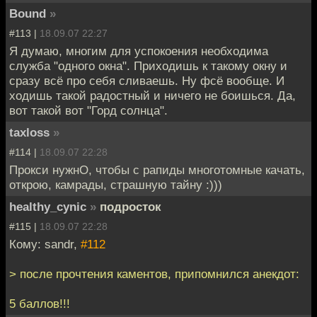
Bound
»
#113 |
18.09.07 22:27
Я думаю, многим для успокоения необходима
служба "одного окна". Приходишь к такому окну и
сразу всё про себя сливаешь. Ну фсё вообще. И
ходишь такой радостный и ничего не боишься. Да,
вот такой вот "Горд солнца".
taxloss
»
#114 |
18.09.07 22:28
Прокси нужнО, чтобы с рапиды многотомные качать,
открою, камрады, страшную тайну :)))
healthy_cynic
»
подросток
#115 |
18.09.07 22:28
Кому: sandr,
#112
> после прочтения каментов, припомнился анекдот:
5 баллов!!!