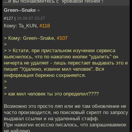
...и вы познакомитесь с "кровавой гебней"!
Green--Snake
»
#127 |
18.09.07 23:27
Кому: Ta_KUN,
#118
> Кому: Green--Snake,
#107
>
> > Кстати, при пристальном изучении сервиса
выяснилось, что по нажатию кнопки "удалить" он
ничерта не удаляет - лишь перестает выдавать это и
пишет "Удалено, извини мил человек". Вся
информация бережно сохраняется.
>
>
> как мил человек ты это определил????
Возможно это просто ляп или же там обновление не
часто производится, но поисковый скрипт по запросу
выдавал ссылки и на удаленный стафф.
При нажатии есессно писалось, что запрашиваемое
не найдено...