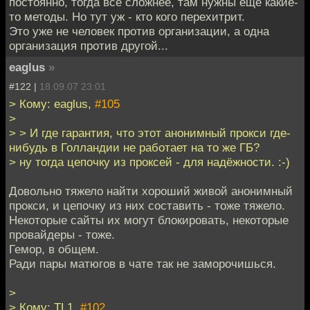
постоянно, тогда всё сложнее, там нужны ещё какие-
то методы. Но тут уж - кто кого перехитрит.
Это уже не человек против организации, а одна
организация против другой...
eaglus
»
#122 |
18.09.07 23:01
> Кому: eaglus,
#105
>
> > И где гарантия, что этот анонимный прокси где-
нибудь в Голландии не работает на то же ГБ?
> ну тогда цепочку из проксей - для надёжности. :-)
Довольно тяжело найти хороший живой анонимный
прокси, и цепочку из них составить - тоже тяжело.
Некоторые сайты их могут блокировать, некоторые
провайдеры - тоже.
Гемор, в общем.
Ради пары матюгов в чате так не заморочишься.
>
> Кому: TL1,
#102