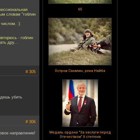
офессиональная
65
вым словам "гоблин
числом. :)
овторюсь - гоблин
ть дру...
Остров Сахалин, река Найба
# 305
йдешь убить
# 306
Медаль ордена "За заслуги перед
овое направление!
Отечеством" II степени