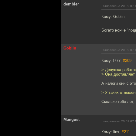
dembler
отправлено 20.09.07 
Кому: Goblin,
Богато нонче "под
Goblin
отправлено 20.09.07 
Кому: l777,
#309
> Девушка работае
> Она доставляет 
А налоги они с эт
> У таких отношен
Сколько тебе лет
Mangust
отправлено 20.09.07 
Кому: linx,
#211