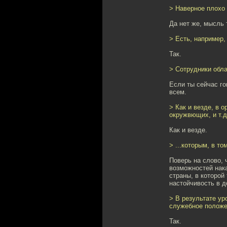
> Наверное плохо
Да нет же, мысль 
> Есть, например,
Так.
> Сотрудники обла
Если ты сейчас го
всем.
> Как и везде, в 
окружвющих, и т.д
Как и везде.
> ...которым, в то
Поверь на слово, 
возможностей нака
страны, в которой
настойчивость в д
> В результате ур
служебное положен
Так.