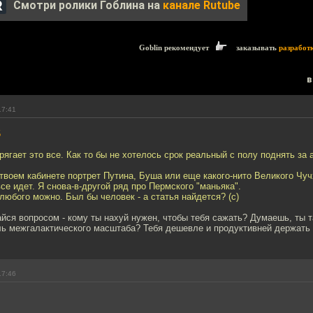
Смотри ролики Гоблина на
канале Rutube
Goblin рекомендует
заказывать
разработ
в
17:41
5
рягает это все. Как то бы не хотелось срок реальный с полу поднять за 
в твоем кабинете портрет Путина, Буша или еще какого-нито Великого Чуч
все идет. Я снова-в-другой ряд про Пермского "маньяка".
 любого можно. Был бы человек - а статья найдется? (с)
айся вопросом - кому ты нахуй нужен, чтобы тебя сажать? Думаешь, ты 
ь межгалактического масштаба? Тебя дешевле и продуктивней держать 
17:46