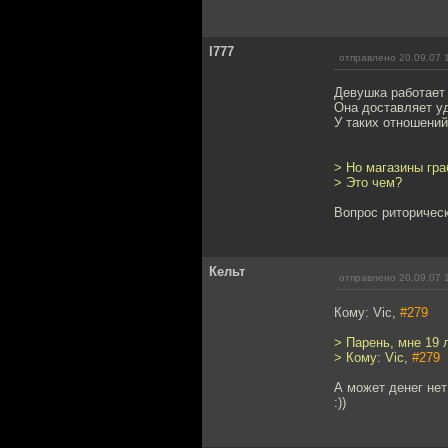
l777
отправлено 20.09.07 
Девушка работает 
Она доставляет уд
У таких отношений
> Но магазины гра
> Это чем?
Вопрос риторическ
Кельт
отправлено 20.09.07 
Кому: Vic,
#279
> Парень, мне 19 
> Кому: Vic,
#279
А может денег нет
:))