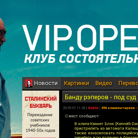
Картинки
Видео
Перев
Новости
Банду рэперов - под суд
20.09.07 11:28 |
Goblin
|
496 комментариев
»
C мест сообщают:
В клипе Кеннет Блэк (Kenneth Dar
пристрелить из автомата Калашн
также изнасиловать полицейску
перебить всю полицию в близлеж