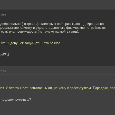
17:50
добровольно (за деньги), клиенты к ней приезжают - добровольно.
овольствие клиенту и удовлетворяет его физические потребности.
 есть ряд преимуществ (не только на мой взгляд).
бить и девушек защищать - это разное.
ий? :)
17:50
лет. И что-то я вот, понимаешь ли, не хожу к проституткам. Парадокс, пр
 на девок румяных?