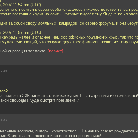
s
h, 2007 11:54 am (UTC)
репетно относится к своей особе (сказалось тяжёлое детство, плюс пр
оэтому постоянно ходит на сайты, которые выдаёт ему Яндекс по ключе
одит за собой свору лояльных "камрадов" со своего форума, и они берут 
h, 2007 11:57 am (UTC)
и камрады - злее и опаснее, чем хор офисных гоблинских крыс. так что п
 мудак, считающий, что озвучка двух-трех фильмов позволяет ему поуча
дной образец интеллекта.
[плачет]
17:49
тов?
ся нельзя в ЖЖ написать о том как купил ТТ с патронами и о том как по
какой свободы ! Куда смотрит президент ?
17:49
альные вопросы, пидоры, короткоствол... На наших глазах рождается н
ие блядства как такового и во всех его проявлениях!