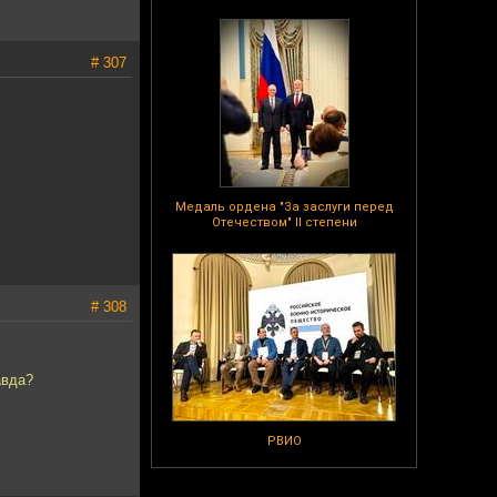
# 307
Медаль ордена "За заслуги перед
Отечеством" II степени
# 308
авда?
РВИО