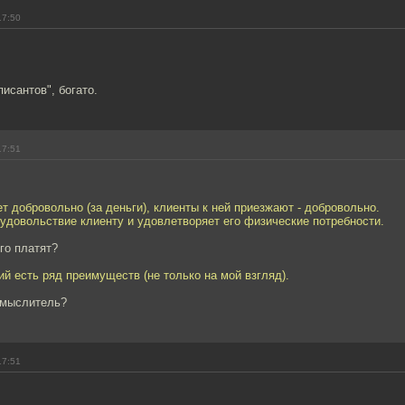
17:50
писантов", богато.
17:51
т добровольно (за деньги), клиенты к ней приезжают - добровольно.
удовольствие клиенту и удовлетворяет его физические потребности.
ого платят?
ий есть ряд преимуществ (не только на мой взгляд).
, мыслитель?
17:51