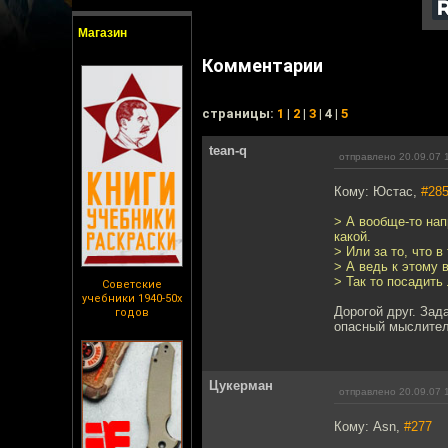
Магазин
Комментарии
cтраницы:
1
|
2
|
3
| 4 |
5
tean-q
отправлено 20.09.07 
Кому: Юстас,
#28
> А вообще-то нап
какой.
> Или за то, что 
> А ведь к этому 
> Так то посадить
Советские
учебники 1940-50х
Дорогой друг. Зад
годов
опасный мыслител
Цукерман
отправлено 20.09.07 
Кому: Asn,
#277