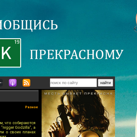
Разное
том, что собираются
igger Godzilla", а
ли о своих планах
ких.