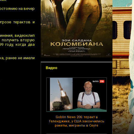
остоянию на вечер
грозе терактов и
винения, видеоклип
м получить вторую
9 году, когда два
ка, ранее не имели
Видео
.
Goblin News 206: теракт в
Геленджике, у США закончились
ракеты, мигранты в Сеуте