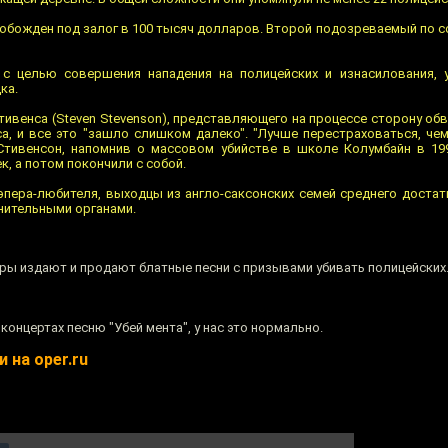
вобожден под залог в 100 тысяч долларов. Второй подозреваемый по с
с целью совершения нападения на полицейских и изнасилования, у
ка.
ивенса (Steven Stevenson), представляющего на процессе сторону об
са, и все это "зашло слишком далеко". "Лучше перестраховаться, че
Стивенсон, напомнив о массовом убийстве в школе Колумбайн в 199
, а потом покончили с собой.
эпера-любителя, выходцы из англо-саксонских семей среднего достат
нительными органами.
гры издают и продают блатные песни с призывами убивать полицейских
концертах песню "Убей мента", у нас это нормально.
 на oper.ru