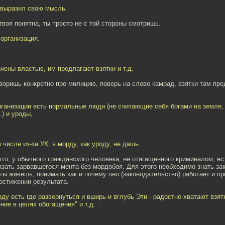
 выразил свою мысль.
твоя понятна, ты просто не с той стороны смотришь.
 организация.
чены властью, им предлагают взятки и т.д.
воришь конкретно про милицию, поверь на слово камрад, взятки там пр
организации есть нормальные люди (не считающие себя богами на земле
.) и уроды,
м числе из-за УК, в морду, как уроду, не дашь.
что, у обычного гражданского человека, не отягащенного криминалом, ес
зать зарвавшегося мента без мордобоя. Для этого необходимо знать за
 ты живешь, понимать как и почему оно (законодательство) работает и п
остижении результата.
оду есть где развернуться и вширь и вглубь Эти - радостно хватают взят
ие в целях обогащения" и т.д.