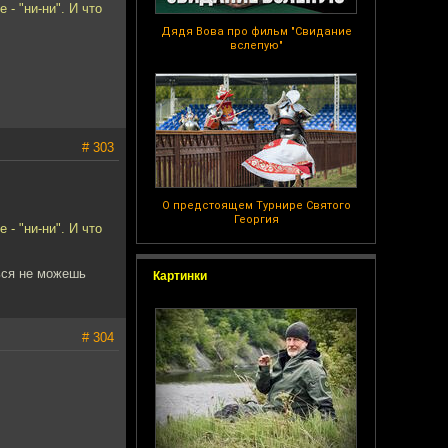
- "ни-ни". И что
Дядя Вова про фильм "Свидание
вслепую"
# 303
О предстоящем Турнире Святого
Георгия
- "ни-ни". И что
ться не можешь
Картинки
# 304