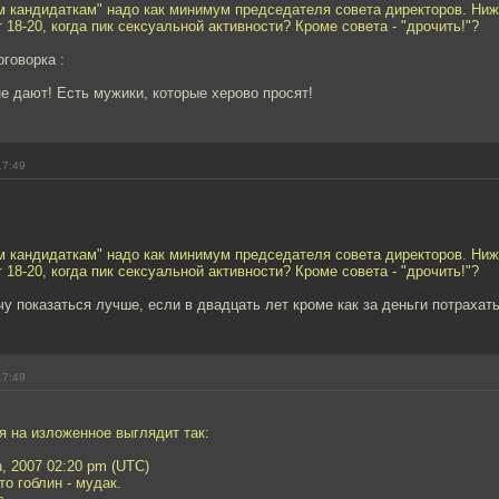
 кандидаткам" надо как минимум председателя совета директоров. Ниже 
 18-20, когда пик сексуальной активности? Кроме совета - "дрочить!"?
оговорка :
не дают! Есть мужики, которые херово просят!
17:49
 кандидаткам" надо как минимум председателя совета директоров. Ниже 
 18-20, когда пик сексуальной активности? Кроме совета - "дрочить!"?
ачу показаться лучше, если в двадцать лет кроме как за деньги потраха
17:49
я на изложенное выглядит так:
h, 2007 02:20 pm (UTC)
то гоблин - мудак.