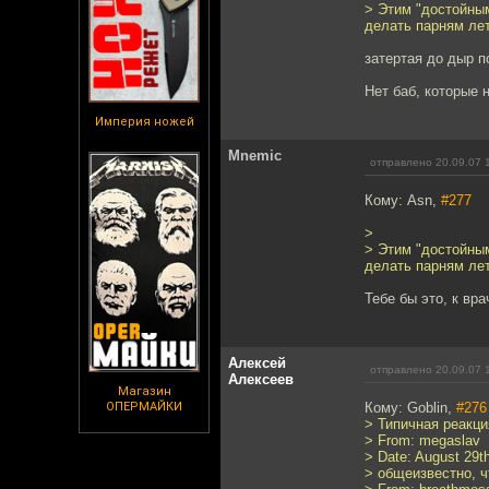
> Этим "достойным
делать парням лет
затертая до дыр п
Нет баб, которые 
Империя ножей
Mnemic
отправлено 20.09.07 
Кому: Asn,
#277
>
> Этим "достойным
делать парням лет
Тебе бы это, к вр
Алексей
отправлено 20.09.07 
Алексеев
Магазин
ОПЕРМАЙКИ
Кому: Goblin,
#276
> Типичная реакци
> From: megaslav
> Date: August 29t
> общеизвестно, ч