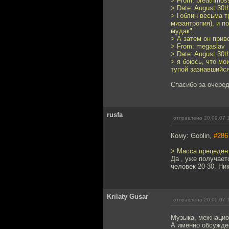
> From: breathmos
> Date: August 30t
> Гоблин весьма т
мизантропия), и п
мудак".
> А затем он прив
> From: megaslav
> Date: August 30t
> я боюсь, что мо
тупой зазнавшийся
Спасибо за очере
rusfa
отправлено 20.09.07 
Кому: Goblin,
#286
> Масса прецеден
Да , уже получает
человек 20-30. Ни
Krilaty Gusar
отправлено 20.09.07 
Музыка, межнацион
А именно обсужден