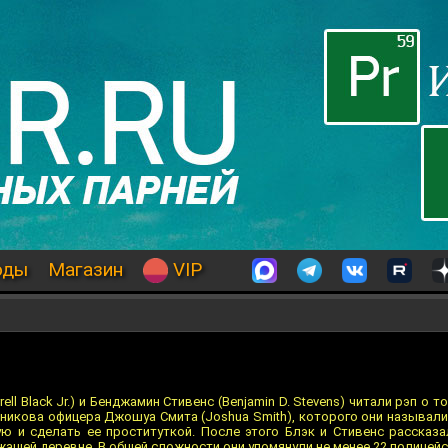
оды
Магазин
VIP
rell Black Jr.) и Бенджамин Стивенс (Benjamin D. Stevens) читали рэп о 
икова офицера Джошуа Смита (Joshua Smith), которого они называли "n
ю и сделать ее проституткой. После этого Блэк и Стивенс рассказа
ащей деревне. В общей сложности они упомянули не менее 22 полицейс