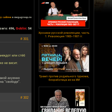
ку сайтов
в megagroup.ru
сего: 496,
Goblin
: 54
Хроники русской революции, часть
1: Революция 1905–1907 гг.
# 301
анекдот или стёб
хе не висит.
Трамп против родильного туризма,
такой ахуенно
безработица из-за ИИ
на "свободе".
# 302