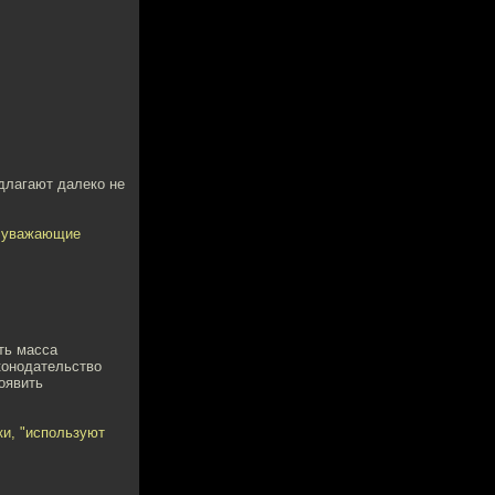
едлагают далеко не
, уважающие
ть масса
конодательство
роявить
ки, "используют