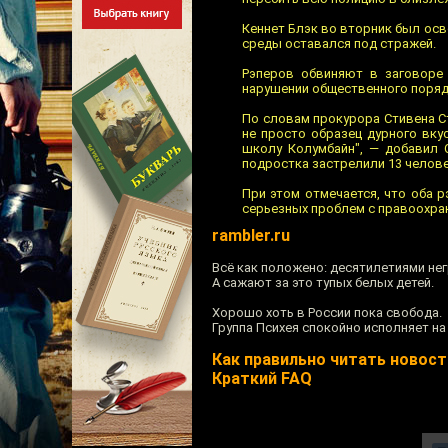
Кеннет Блэк во вторник был ос
среды оставался под стражей.
Рэперов обвиняют в заговоре 
нарушении общественного поряд
По словам прокурора Стивена Ст
не просто образец дурного вку
школу Колумбайн", — добавил 
подростка застрелили 13 человек
При этом отмечается, что оба р
серьезных проблем с правоохра
rambler.ru
Всё как положено: десятилетиями не
А сажают за это тупых белых детей.
Хорошо хоть в России пока свобода.
Группа Психея спокойно исполняет на 
Как правильно читать новости
Краткий FAQ