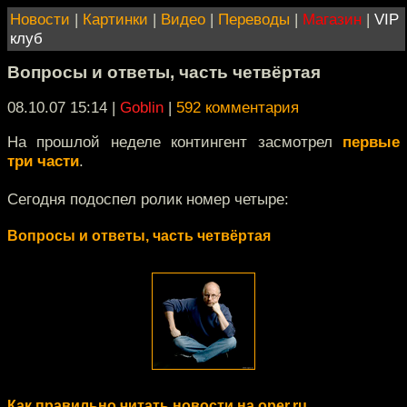
Новости
|
Картинки
|
Видео
|
Переводы
|
Магазин
|
VIP
клуб
Вопросы и ответы, часть четвёртая
08.10.07 15:14
|
Goblin
|
592 комментария
На прошлой неделе контингент засмотрел
первые
три части
.
Сегодня подоспел ролик номер четыре:
Вопросы и ответы, часть четвёртая
Как правильно читать новости на oper.ru