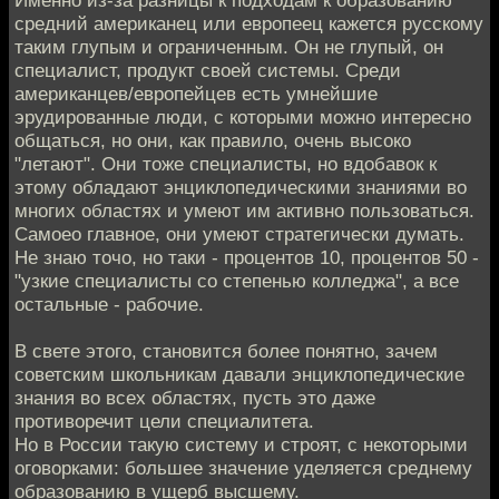
Именно из-за разницы к подходам к образованию
средний американец или европеец кажется русскому
таким глупым и ограниченным. Он не глупый, он
специалист, продукт своей системы. Среди
американцев/европейцев есть умнейшие
эрудированные люди, с которыми можно интересно
общаться, но они, как правило, очень высоко
"летают". Они тоже специалисты, но вдобавок к
этому обладают энциклопедическими знаниями во
многих областях и умеют им активно пользоваться.
Самоео главное, они умеют стратегически думать.
Не знаю точо, но таки - процентов 10, процентов 50 -
"узкие специалисты со степенью колледжа", а все
остальные - рабочие.
В свете этого, становится более понятно, зачем
советским школьникам давали энциклопедические
знания во всех областях, пусть это даже
противоречит цели специалитета.
Но в России такую систему и строят, с некоторыми
оговорками: большее значение уделяется среднему
образованию в ущерб высшему.