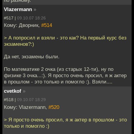
по разному.
Vlazermann
»
#517 |
09.10.07 18:26
Кому: Дворник,
#514
> А попросил и взяли - это как? На первый курс без
экзаменов?:)
Да нет, экзамены были.
По математике 2 очка (из старых 12-ти), ну по
физике 3 очка...:). Я просто очень просил, я ж актер
в прошлом - это только и помогло :). Взяли....
cvetkof
»
#518 |
09.10.07 18:29
Кому: Vlazermann,
#520
> Я просто очень просил, я ж актер в прошлом - это
только и помогло :)