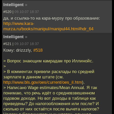
Intelligent
»
#520 |
09.10.07 18:37
да, и ссылка-то на кара-мурзу про образование:
http://www.kara-
murza.ru/books/manipul/manipul44.htm#hdr_64
Intelligent
»
#521 |
09.10.07 18:37
Кому: drizzzly,
#518
> Вопрос знающим камрадам про Иллинойс.
>
> В комментах привели расклады по средней
зарплате в данном штате (см.
http://www.bls.gov/oes/current/oes_il.htm
).
> Написано Wage estimates/Mean Annual. Я так
понимаю, что речь идёт о средневзвешенном
годовом доходе. Но вот доходы в таблице как
приведены? До налогообложения или после? И
сколько от них остаётся после вычета налогов?