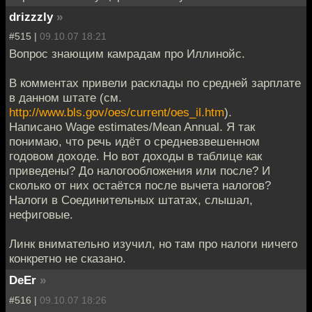
drizzzly
»
#515 |
09.10.07 18:21
Вопрос знающим камрадам про Иллинойс.
В комментах привели расклады по средней зарплате
в данном штате (см.
http://www.bls.gov/oes/current/oes_il.htm
).
Написано Wage estimates/Mean Annual. Я так
понимаю, что речь идёт о средневзвешенном
годовом доходе. Но вот доходы в таблице как
приведены? До налогообложения или после? И
сколько от них остаётся после вычета налогов?
Налоги в Соединительных штатах, слышал,
нефиговые.
Линк внимательно изучил, но там про налоги ничего
конкретно не сказано.
DeEr
»
#516 |
09.10.07 18:26