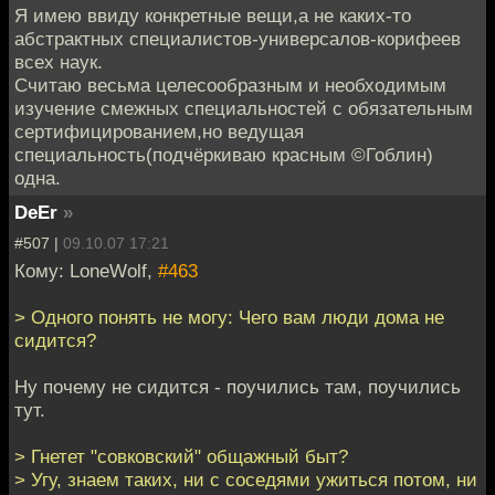
Я имею ввиду конкретные вещи,а не каких-то
абстрактных специалистов-универсалов-корифеев
всех наук.
Считаю весьма целесообразным и необходимым
изучение смежных специальностей с обязательным
сертифицированием,но ведущая
специальность(подчёркиваю красным ©Гоблин)
одна.
DeEr
»
#507 |
09.10.07 17:21
Кому: LoneWolf,
#463
> Одного понять не могу: Чего вам люди дома не
сидится?
Ну почему не сидится - поучились там, поучились
тут.
> Гнетет "совковский" общажный быт?
> Угу, знаем таких, ни с соседями ужиться потом, ни