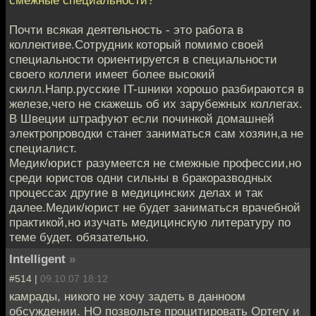
смежные специальности?
Почти всякая деятельность - это работа в
коллективе.Сотрудник который помимо своей
специальности ориентируется в специальности
своего коллеги имеет более высокий
скилл.Напр.русские IT-шники хорошо разбираются в
железе,чего не скажешь об их зарубежных коллегах.
В Швеции штрафуют если починкой домашней
электропроводки станет заниматься сам хозяин,а не
специалист.
Медик/юрист разумеется не смежные профессии,но
среди юристов одни сильны в бракоразводных
процессах другие в медицинских делах и так
далее.Медик/юрист не будет заниматься врачебной
практикой,но изучать медицинскую литературу по
теме будет. обязательно.
Intelligent
»
#514 |
09.10.07 18:12
камрады, никого не хочу задеть в данноом
обсуждении. НО позвольте процитировать Ортегу и