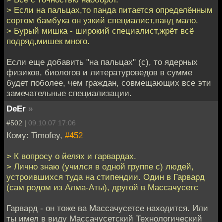
> Если на пальцах,то панда питается определённым
сортом бамбука он узкий специалист,панд мало.
> Бурый мишка - широкий специалист,жрёт всё
подряд,мишек много.
Если еще добавить "на пальцах" (с), то ядерных
физиков, биологов и литературоведов в сумме
будет поболее, чем граждан, совмещающих все эти
замечательные специализации.
DeEr
»
#502 |
09.10.07 17:06
Кому: Timofey,
#452
> К вопросу о йелях и гарвардах.
> Лично знаю (учился в одной группе с) людей,
устроившихся туда на стипендии. Один в Гарвард
(сам родом из Алма-Аты), другой в Массачусетс
Гарвард - он тоже ва Массачусетсе находится. Или
ты имел в виду Массачусетский Технологический