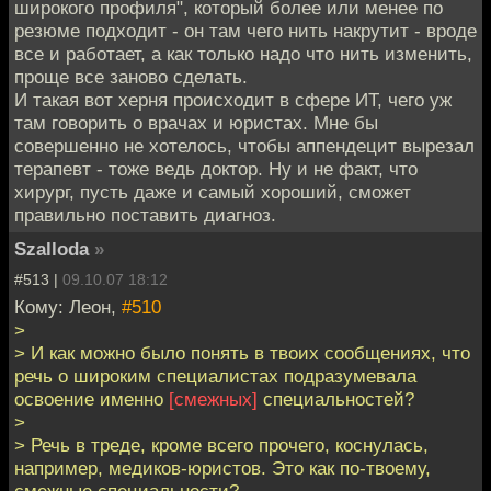
широкого профиля", который более или менее по
резюме подходит - он там чего нить накрутит - вроде
все и работает, а как только надо что нить изменить,
проще все заново сделать.
И такая вот херня происходит в сфере ИТ, чего уж
там говорить о врачах и юристах. Мне бы
совершенно не хотелось, чтобы аппендецит вырезал
терапевт - тоже ведь доктор. Ну и не факт, что
хирург, пусть даже и самый хороший, сможет
правильно поставить диагноз.
Szalloda
»
#513 |
09.10.07 18:12
Кому: Леон,
#510
>
> И как можно было понять в твоих сообщениях, что
речь о широким специалистах подразумевала
освоение именно
[смежных]
специальностей?
>
> Речь в треде, кроме всего прочего, коснулась,
например, медиков-юристов. Это как по-твоему,