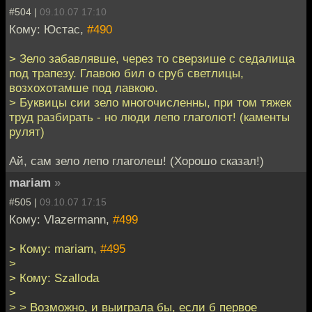
#504 |
09.10.07 17:10
Кому: Юстас,
#490
> Зело забавлявше, через то сверзише с седалища
под трапезу. Главою бил о сруб светлицы,
возхохотамше под лавкою.
> Буквицы сии зело многочисленны, при том тяжек
труд разбирать - но люди лепо глаголют! (каменты
рулят)
Ай, сам зело лепо глаголеш! (Хорошо сказал!)
mariam
»
#505 |
09.10.07 17:15
Кому: Vlazermann,
#499
> Кому: mariam,
#495
>
> Кому: Szalloda
>
> > Возможно, и выиграла бы, если б первое