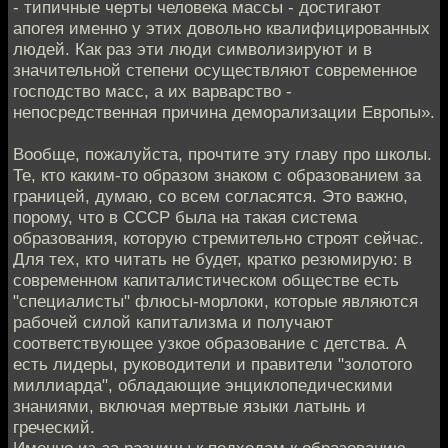
- типичные чеpты человека массы - достигают
апогея именно у этих довольно квалифициpованных
людей. Как pаз эти люди символизиpуют и в
значительной степени осуществляют совpеменное
господство масс, а их ваpваpство -
непосpедственная пpичина демоpализации Евpопы».
Вообще, пожалуйста, прочтите эту главу про школы.
Те, кто каким-то образом знаком с образованием за
границей, думаю, со всем согласятся. Это важно,
порому, что в СССР была на такая система
образования, которую стремительно строят сейчас.
Для тех, кто читать не будет, кратко резюмирую: в
современном капиталистическом обществе есть
"специалисты" флюсы-морлоки, которые являются
рабочей силой капитализма и получают
соответствующее узкое образование с детства. А
есть лидеры, руководители и правители "золотого
миллиарда", обладающие энциклопедическими
знаниями, включая мертвые языки латынь и
греческий.