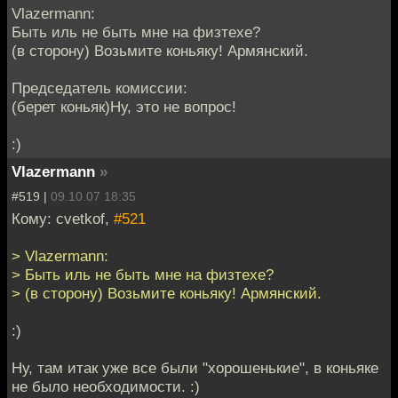
Vlazermann:
Быть иль не быть мне на физтехе?
(в сторону) Возьмите коньяку! Армянский.
Председатель комиссии:
(берет коньяк)Ну, это не вопрос!
:)
Vlazermann
»
#519 |
09.10.07 18:35
Кому: cvetkof,
#521
> Vlazermann:
> Быть иль не быть мне на физтехе?
> (в сторону) Возьмите коньяку! Армянский.
:)
Ну, там итак уже все были "хорошенькие", в коньяке
не было необходимости. :)