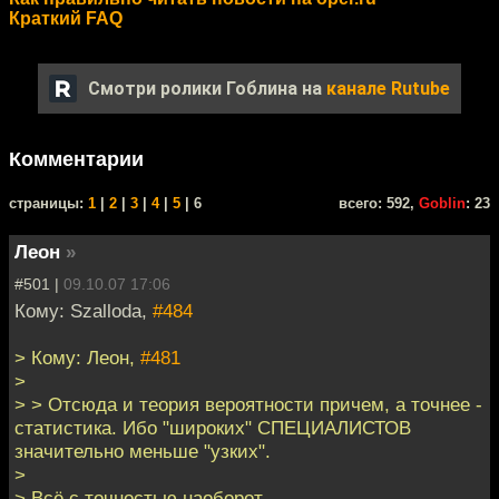
Краткий FAQ
Смотри ролики Гоблина на
канале Rutube
Комментарии
cтраницы:
1
|
2
|
3
|
4
|
5
| 6
всего: 592,
Goblin
: 23
Леон
»
#501 |
09.10.07 17:06
Кому: Szalloda,
#484
> Кому: Леон,
#481
>
> > Отсюда и теория вероятности причем, а точнее -
статистика. Ибо "широких" СПЕЦИАЛИСТОВ
значительно меньше "узких".
>
> Всё с точностью наоборот.