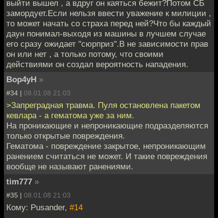
выйти вышел , а вдруг он каяться бежит?Потом СБ
замордует.Если нельзя ввести уважение к милиции ,
то может начать со страха перед ней?Что бы каждый
даун понимал-выходя из машины в лучшем случае
его сразу ожидает "сюрприз".В не зависимости прав
он или нет , а только потому, что своими
действиями он создал вероятность нападения.
Bop4yH
»
#34 |
08.01.08 21:03
>Запреградная травма. Пуля остановлена пакетом
кевлара - а гематома уже за ним.
На проникающие и непроникающие подразделяются
только открытые повреждения.
Гематома - повреждение закрытое, непроникающим
ранением считаться не может. И такие повреждения
вообще не называют ранениями.
tim777
»
#35 |
08.01.08 21:03
Кому: Pusander,
#14