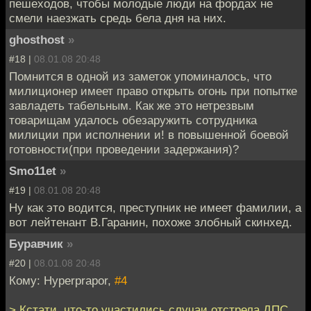
пешеходов, чтобы молодые люди на фордах не
смели наезжать средь бела дня на них.
ghosthost
»
#18 |
08.01.08 20:48
Помнится в одной из заметок упоминалось, что
милиционер имеет право открыть огонь при попытке
завладеть табельным. Как же это нетрезвым
товарищам удалось обезаружить сотрудника
милиции при исполнении и! в повышенной боевой
готовности(при проведении задержания)?
Smo11et
»
#19 |
08.01.08 20:48
Ну как это водится, преступник не имеет фамилии, а
вот лейтенант В.Гаранин, похоже злобный скинхед.
Буравчик
»
#20 |
08.01.08 20:48
Кому: Hyperprapor,
#4
> Кстати, что-то участились случаи отстрела ДПС.