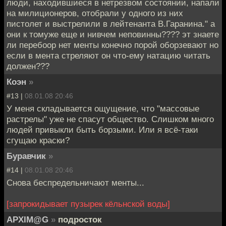
люди, находившиеся в нетрезвом состоянии, напали
на милиционеров, отобрали у одного из них
пистолет и выстрелили в лейтенанта В.Гаранина." а
они к томуже еще и нивчем неповинны???? эт знаете
ли перебоор нет менты конечно порой оборзевают но
если в мента стреляют он что-ему натацию читать
должен???
Коэн
»
#13 |
08.01.08 20:46
У меня складывается ощущение, что "массовые
растрелы" уже не спасут общество. Слишком много
людей привыкли быть борзыми. Или я всё-таки
сгущаю краски?
Буравчик
»
#14 |
08.01.08 20:46
Снова беспредельничают менты...
[запрокидывает пузырек кёльнской воды]
APXIM@G
»
подросток