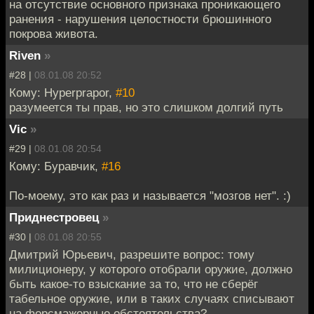
на отсутствие основного признака проникающего
ранения - нарушения целостности брюшинного
покрова живота.
Riven
»
#28 |
08.01.08 20:52
Кому: Hyperprapor,
#10
разумеется ты прав, но это слишком долгий путь
Vic
»
#29 |
08.01.08 20:54
Кому: Буравчик,
#16
По-моему, это как раз и называется "мозгов нет". :)
Приднестровец
»
#30 |
08.01.08 20:55
Дмитрий Юрьевич, разрешите вопрос: тому
милиционеру, у которого отобрали оружие, должно
быть какое-то взыскание за то, что не сберёг
табельное оружие, или в таких случаях списывают
на форсмажорные обстоятельства?