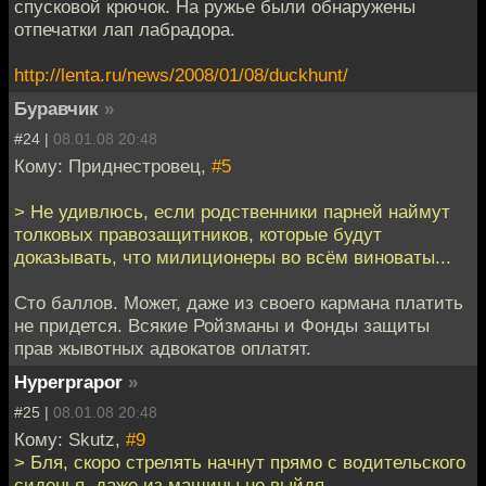
спусковой крючок. На ружье были обнаружены
отпечатки лап лабрадора.
http://lenta.ru/news/2008/01/08/duckhunt/
Буравчик
»
#24 |
08.01.08 20:48
Кому: Приднестровец,
#5
> Не удивлюсь, если родственники парней наймут
толковых правозащитников, которые будут
доказывать, что милиционеры во всём виноваты...
Сто баллов. Может, даже из своего кармана платить
не придется. Всякие Ройзманы и Фонды защиты
прав жывотных адвокатов оплатят.
Hyperprapor
»
#25 |
08.01.08 20:48
Кому: Skutz,
#9
> Бля, скоро стрелять начнут прямо с водительского
сиденья, даже из машины не выйдя.