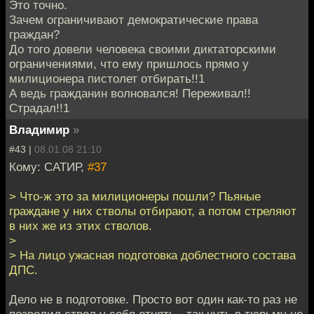
Это точно.
Зачем ограничивают демократические права
граждан?
До того довели человека своими диктаторскими
ограничениями, что ему пришлось прямо у
милиционера пистолет отбирать!!1
А ведь гражданин волновался! Переживал!!
Страдал!!1
Владимир
»
#43 |
08.01.08 21:10
Кому: САТИР,
#37
> Что-ж это за милиционеры пошли? Пьяные
граждане у них стволы отбирают, а потом стреляют
в них же из этих стволов.
>
> На лицо ужасная подготовка доблестного состава
ДПС.
Дело не в подготовке. Просто вот один как-то раз не
позволил ствол у себя отнять - так чуть в тюрьму не