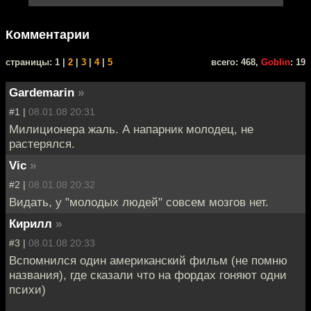
Комментарии
cтраницы: 1 |
2
|
3
|
4
|
5
всего: 468,
Goblin
: 19
Gardemarin
»
#1 |
08.01.08 20:31
Милиционера жаль. А напарник молодец, не
растерялся.
Vic
»
#2 |
08.01.08 20:32
Видать, у "молодых людей" совсем мозгов нет.
Кирилл
»
#3 |
08.01.08 20:33
Вспомнился один американский фильм (не помню
названия), где сказали что на фордах гоняют одни
психи)