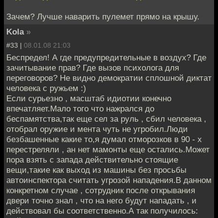
Зачем? Лучше наварить пулемет прямо на крышу.
Kola
»
#33 |
08.01.08 21:03
Беспредел! А где предупредительные в воздух? Где
зачитывание прав? Где вызов психолога для
переговоров? Не видно демократии сплошной диктат
человека с ружьем :)
Если сурьезно , масштаб идиотии конечно
впечатляет.Мало того что нажрался до
беспамятства,так еще сел за руль , сбил человека ,
отобрал оружие и мента чуть не угробил.Люди
безбашенные какие то,я думал отморозков в 90 - х
перестреляли , ан нет мамонты еще остались.Может
пора взять с запада действительно стоящие
вещи,такие как выход из машины без просьбы
автоинспектора считать угрозой нападения.В данном
конкретном случае , сотрудник после открывания
двери точно знал , что на него будут нападать , и
действовал бы соответственно.А так получилось: