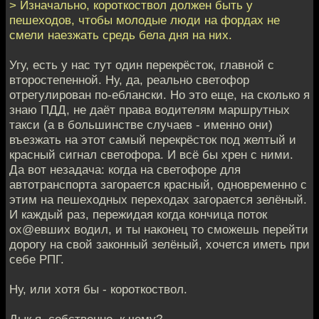
> Изначально, короткоствол должен быть у
пешеходов, чтобы молодые люди на фордах не
смели наезжать средь бела дня на них.
Угу, есть у нас тут один перекрёсток, главной с
второстепенной. Ну, да, реально светофор
отрегулирован по-еблански. Но это еще, на сколько я
знаю ПДД, не даёт права водителям маршрутных
такси (а в большинстве случаев - именно они)
въезжать на этот самый перекрёсток под желтый и
красный сигнал светофора. И всё бы хрен с ними.
Да вот незадача: когда на светофоре для
автотранспорта загорается красный, одновременно с
этим на пешеходных переходах загорается зелёный.
И каждый раз, пережидая когда кончица поток
ох@евших водил, и ты наконец то сможешь перейти
дорогу на свой законный зелёный, хочется иметь при
себе РПГ.
Ну, или хотя бы - короткоствол.
Дык я, собственно, к чему?