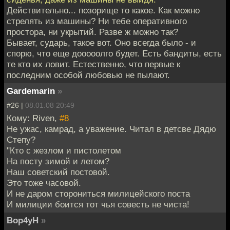
Действительно... позорище то какое. Как можно
стрелять из машины? Ни тебе оперативного
простора, ни укрытий. Разве ж можно так?
Бывает, сударь, такое вот. Оно всегда было - и
спорю, что еще дооооолго будет. Есть бандиты, есть
те кто их ловит. Естественно, что первые к
последним особой любовью не пылают.
Gardemarin
»
#26 |
08.01.08 20:49
Кому: Riven,
#8
Не ужас, камрад, а уважение. Читал в детсве Дядю
Степу?
"Кто с жезлом и пистолетом
На посту зимой и летом?
Наш советский постовой.
Это тоже часовой.
И не даром сторониться милицейского поста
И милиции боится тот чья совесть не чиста!
Bop4yH
»