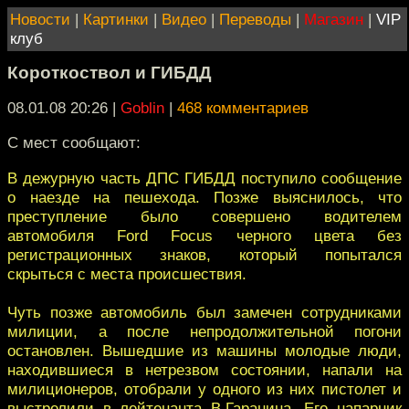
Новости
|
Картинки
|
Видео
|
Переводы
|
Магазин
|
VIP
клуб
Короткоствол и ГИБДД
08.01.08 20:26
|
Goblin
|
468 комментариев
С мест сообщают:
В дежурную часть ДПС ГИБДД поступило сообщение
о наезде на пешехода. Позже выяснилось, что
преступление было совершено водителем
автомобиля Ford Focus черного цвета без
регистрационных знаков, который попытался
скрыться с места происшествия.
Чуть позже автомобиль был замечен сотрудниками
милиции, а после непродолжительной погони
остановлен. Вышедшие из машины молодые люди,
находившиеся в нетрезвом состоянии, напали на
милиционеров, отобрали у одного из них пистолет и
выстрелили в лейтенанта В.Гаранина. Его напарник