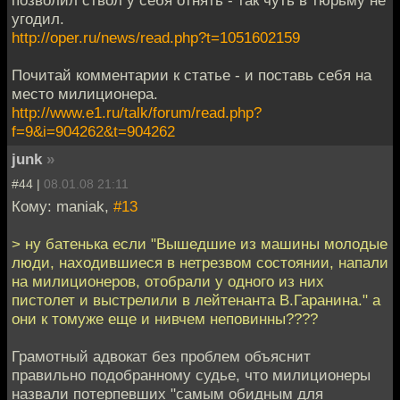
угодил.
http://oper.ru/news/read.php?t=1051602159
Почитай комментарии к статье - и поставь себя на
место милиционера.
http://www.e1.ru/talk/forum/read.php?
f=9&i=904262&t=904262
junk
»
#44 |
08.01.08 21:11
Кому: maniak,
#13
> ну батенька если "Вышедшие из машины молодые
люди, находившиеся в нетрезвом состоянии, напали
на милиционеров, отобрали у одного из них
пистолет и выстрелили в лейтенанта В.Гаранина." а
они к томуже еще и нивчем неповинны????
Грамотный адвокат без проблем объяснит
правильно подобранному судье, что милиционеры
назвали потерпевших "самым обидным для