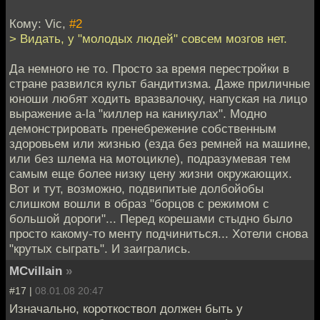
Кому: Vic,
#2
> Видать, у "молодых людей" совсем мозгов нет.
Да немного не то. Просто за время перестройки в
стране развился культ бандитизма. Даже приличные
юноши любят ходить вразвалочку, напуская на лицо
выражение a-la "киллер на каникулах". Модно
демонстрировать пренебрежение собственным
здоровьем или жизнью (езда без ремней на машине,
или без шлема на мотоцикле), подразумевая тем
самым еще более низку цену жизни окружающих.
Вот и тут, возможно, подвипитые долбойобы
слишком вошли в образ "борцов с режимом с
большой дороги"... Перед корешами стыдно было
просто какому-то менту подчиниться... Хотели снова
"крутых сыграть". И заигрались.
MCvillain
»
#17 |
08.01.08 20:47
Изначально, короткоствол должен быть у