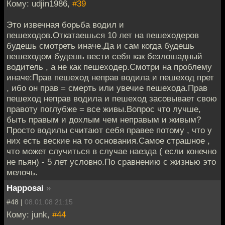
Кому: udjin1986,
#39
Это извечная борьба водил и
пешеходов.Откатаешься 10 лет на пешеходеров
будешь смотреть иначе.Да и сам когда будешь
пешеходом будешь вести себя как безлошадный
водитель , а не как пешеходер.Смотри на проблему
иначе:Прав пешеход неправ водила и пешеход прет
, ибо он прав = смерть или увечие пешехода.Прав
пешеход неправ водила и пешеход засовывает свою
правоту поглубже = все живы.Вопрос что лучше,
быть правым и дохлым чем неправым и живым?
Просто водилы считают себя правее потому , что у
них есть веские на то основания.Самое страшное ,
что может случиться в случае наезда ( если конечно
не пьян) - 5 лет условно.По сравнению с жизнью это
мелочь.
Happosai
»
#48 |
08.01.08 21:15
Кому: junk,
#44