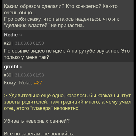
Каким образом сделали? Кто конкретно? Как-то
очень общо...
Про себя скажу, что пытаюсь надеяться, что я к
"деланию властей" не причастна.
Redie
»
#29 |
31.03.08 01:50
По ссылке видео не идёт. А на рутубе звука нет. Это
только у меня так?
grmbl
»
#30 |
31.03.08 01:53
Кому: Rolar,
#27
> Удивительно ещё одно, казалось бы кавказцы чтут
заветы родителей, там традиций много, а чему учмл
отец этого "главаря" непонятно!
Убивать неверных свиней?
Все по заветам, не волнуйсь.