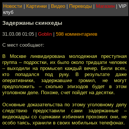
Новости
|
Картинки
|
Видео
|
Переводы
|
Магазин
|
VIP
клуб
Задержаны скинхеды
31.03.08 01:05
|
Goblin
|
598 комментариев
С мест сообщают:
В Москве ликвидирована молодежная преступная
группа – подростки, их было около тридцати человек
– выходили на промысел каждый вечер. Били всех,
кто попадался под руку. В результате даже
оперативники, задержавшие громил, не могут
предположить – сколько эпизодов будет в этом
уголовном деле. Похоже, счет пойдет на десятки.
Основные доказательства по этому уголовному делу
следствию предоставили сами задержанные –
видеокадры со сценками избиения прохожих они, не
особо таясь, хранили в своих мобильных телефонах.