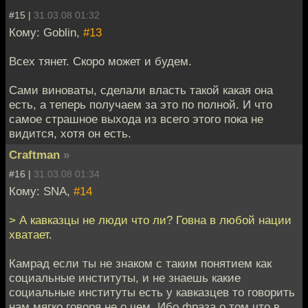
#15 |
31.03.08 01:32
Кому: Goblin,
#13
Всех тянет. Скоро может и будем.
Сами виноваты, сделали власть такой какая она
есть, а теперь получаем за это по полной. И что
самое страшное выхода из всего этого пока не
видится, хотя он есть.
Craftman
»
#16 |
31.03.08 01:34
Кому: SNA,
#14
> А кавказцы не люди что ли? Говна в любой нации
хватает.
Камрад если ты не знаком с таким понятием как
социальные институты, и не знаешь какие
социальные институты есть у кавказцев то говорить
нам мягко говоря не о чем. Ибо фраза о том что в