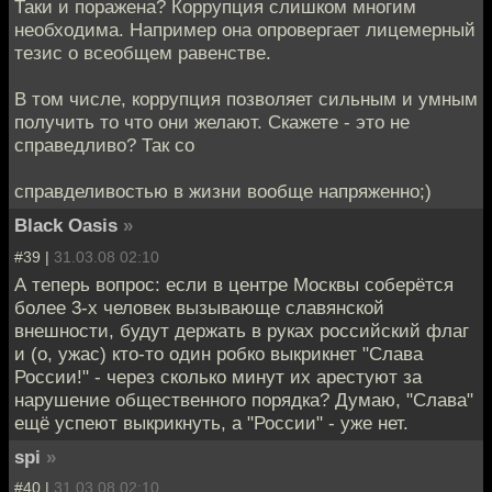
Таки и поражена? Коррупция слишком многим
необходима. Например она опровергает лицемерный
тезис о всеобщем равенстве.
В том числе, коррупция позволяет сильным и умным
получить то что они желают. Скажете - это не
справедливо? Так со
справделивостью в жизни вообще напряженно;)
Black Oasis
»
#39 |
31.03.08 02:10
А теперь вопрос: если в центре Москвы соберётся
более 3-х человек вызывающе славянской
внешности, будут держать в руках российский флаг
и (о, ужас) кто-то один робко выкрикнет "Слава
России!" - через сколько минут их арестуют за
нарушение общественного порядка? Думаю, "Слава"
ещё успеют выкрикнуть, а "России" - уже нет.
spi
»
#40 |
31.03.08 02:10