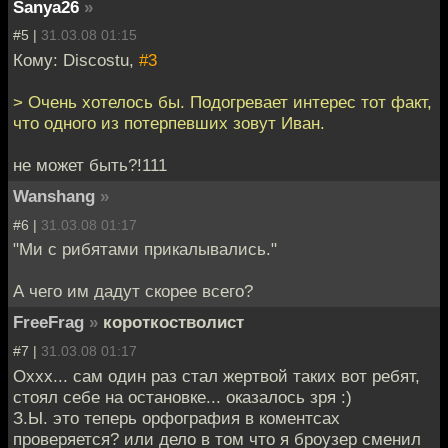
Sanya26
»
#5 |
31.03.08 01:15
Кому: Discostu,
#3
> Очень хотелось бы. Подогревает интерес тот факт,
что одного из потерпевших зовут Иван.
не может быть?!111
Wanshang
»
#6 |
31.03.08 01:17
"Ми с рибятами прикалывались."
А чего им дадут скорее всего?
FreeFrag
»
короткостволист
#7 |
31.03.08 01:17
Оххх... сам один раз стал жертвой таких вот ребят,
стоял себе на остановке... оказалось зря :)
З.Ы. это теперь орфография в коментсах
проверяется? или дело в том что я броузер сменил