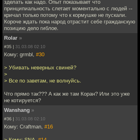
зделать как надо. Опыт показывает что
принципиальность слетает моментально с людей --
кричал только потому что к кормушке не пускали.
Короче ждать пока народ отрастит себе гражданскую
позицию дело гиблое.
Rolar
»
#35 |
31.03.08 02:10
Кому: grmbl,
#30
> Убивать неверных свиней?
>
> Все по заветам, не волнуйсь.
Что прямо так??? А как же там Коран? Или это уже
не котируется?
Wanshang
»
#36 |
31.03.08 02:10
Кому: Craftman,
#16
> Кому: SNA,
#14