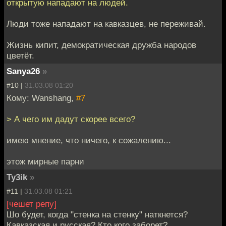
открытую нападают на людей.
Люди тоже нападают на кавказцев, не переживай.
Жизнь кипит, демократическая дружба народов
цветёт.
Sanya26
»
#10 |
31.03.08 01:20
Кому: Wanshang,
#7
> А чего им дадут скорее всего?
имею мнение, что ничего, к сожалению...
этож мирные парни
Ty3ik
»
#11 |
31.03.08 01:21
[чешет репу]
Шо будет, когда "стенка на стенку" наткнется?
Кавказская и русская? Кто кого заборет?