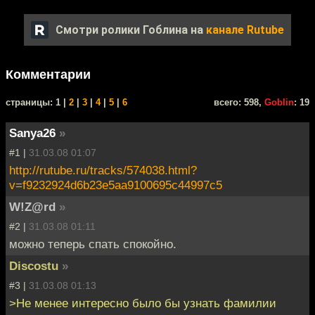
Смотри ролики Гоблина на
канале Rutube
Комментарии
cтраницы: 1 |
2
|
3
|
4
|
5
|
6
всего: 598,
Goblin
: 19
Sanya26
»
#1 |
31.03.08 01:07
http://rutube.ru/tracks/574038.html?
v=f9232924d6b23e5aa9100695c44997c5
W!Z@rd
»
#2 |
31.03.08 01:11
можно теперь спать спокойно.
Discostu
»
#3 |
31.03.08 01:13
>Не менее интересно было бы узнать фамилии