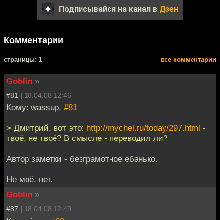
Подписывайся на канал в
Дзен
Комментарии
cтраницы: 1
все комментарии
Goblin
»
#81 |
18.04.08 12:46
Кому: wassup,
#81
> Дмитрий, вот это:
http://mychel.ru/today/297.html
-
твоё, не твоё? В смысле - переводил ли?
Автор заметки - безграмотное ебанько.
Не моё, нет.
Goblin
»
#87 |
18.04.08 12:49