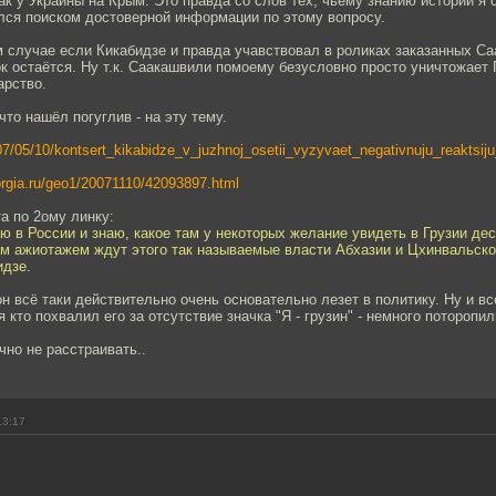
как у Украины на Крым. Это правда со слов тех, чьему знанию истории я 
ался поиском достоверной информации по этому вопросу.
 случае если Кикабидзе и правда учавствовал в роликах заказанных Са
к остаётся. Ну т.к. Саакашвили помоему безусловно просто уничтожает 
арство.
что нашёл погуглив - на эту тему.
007/05/10/kontsert_kikabidze_v_juzhnoj_osetii_vyzyvaet_negativnuju_reaktsiju
rgia.ru/geo1/20071110/42093897.html
а по 2ому линку:
ваю в России и знаю, какое там у некоторых желание увидеть в Грузии де
им ажиотажем ждут этого так называемые власти Абхазии и Цхинвальског
идзе.
н всё таки действительно очень основательно лезет в политику. Ну и вс
кто похвалил его за отсутствие значка "Я - грузин" - немного поторопил
чно не расстраивать..
13:17
1