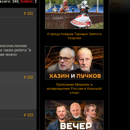
всего: 240,
Goblin
: 2
# 101
О предстоящем Турнире Святого
Георгия
многочисленная
а также ребята "в
кам можно
# 102
Признание Меркель и
возвращение России в большой
спорт
# 103