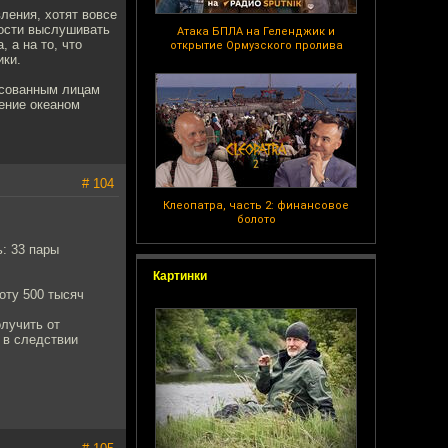
ления, хотят вовсе
нности выслушивать
Атака БПЛА на Геленджик и
 а на то, что
открытие Ормузского пролива
ики.
ресованным лицам
ение океаном
# 104
Клеопатра, часть 2: финансовое
болото
: 33 пары
Картинки
оту 500 тысяч
лучить от
 в следствии