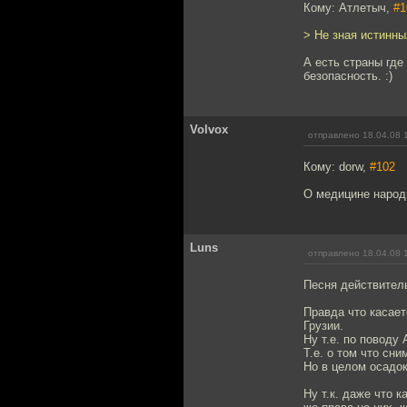
Кому: Атлетыч,
#1
> Не зная истинны
А есть страны где
безопасность. :)
Volvox
отправлено 18.04.08 
Кому: dorw,
#102
О медицине народ
Luns
отправлено 18.04.08 
Песня действитель
Правда что касает
Грузии.
Ну т.е. по поводу
Т.е. о том что сн
Но в целом осадок
Ну т.к. даже что 