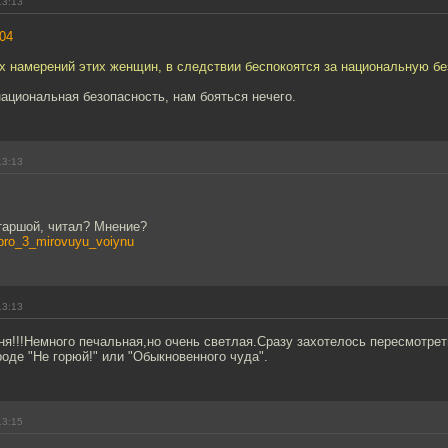
13:13
04
х намерений этих женщин, в следствии беспокоятся за национальную бе
национальная безопасность, нам бояться нечего.
13:13
таршой, читал? Мнение?
/pro_3_mirovuyu_voiynu
13:13
ня!!!Немного печальная,но очень светлая.Сразу захотелось пересмотре
де "Не горюй!" или "Обыкновенного чуда".
13:15