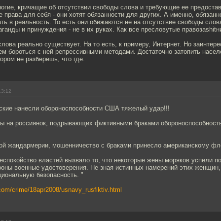
огие, кричащие об отсутствии свободы слова и требующие ее предостав
не права для себя - они хотят обязанности для других. А именно, обяза
ть в реальность. То есть они обижаются не на отсутствие свободы слова,
ганды и принуждения - не в их руках. Как все пресловутые правозаshitн
лова реально существует. На то есть, к примеру, Интернет. Но заинте
ем бороться с ней репрессивными методами. Достаточно затопить насел
ором не разберешь, что где.
13:12
ские нанесли обороноспособности США тяжелый удар!!!
ы на россиянок, подрывающих фиктивными браками обороноспособность
ой жандармерии, мошенничество с браками принесло американскому фл
спокойство властей вызвало то, что некоторые жены моряков успели по
роны военные удостоверения. Не зная истинных намерений этих женщин,
циональную безопасность. "
com/crime/18apr2008/usnavy_rusfiktiv.html