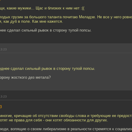
и, какие мужики... Щас и близких к ним нет :((
одых грузин за большого таланта почитаю Меладзе. Не все у него ровно
, как дуб в поле. Как мне кажется.
нее сделал сильный рывок в сторону тупой попсы.
13:23
еднее сделал сильный рывок в сторону тупой попсы.
орону жосткого дез метала?
13:23
3
многие, кричащие об отсутствии свободы слова и требующие ее предост
отят не права для себя - они хотят обязанности для других.
люди, вопящие о своем либерализме в реальности стремятся к социализм