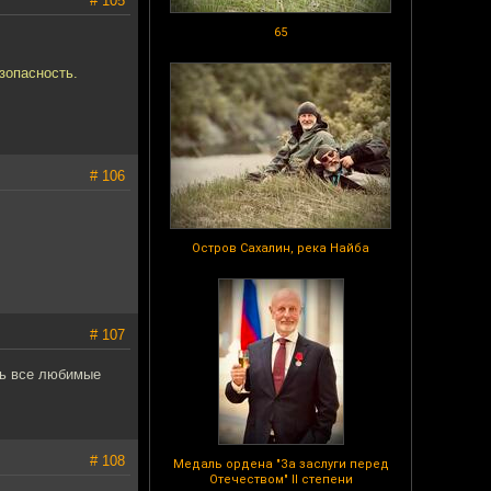
# 105
65
зопасность.
# 106
Остров Сахалин, река Найба
# 107
ть все любимые
# 108
Медаль ордена "За заслуги перед
Отечеством" II степени