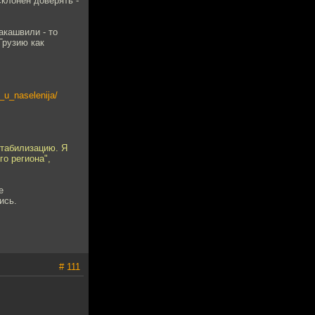
склонен доверять -
акашвили - то
Грузию как
_u_naselenija/
стабилизацию. Я
о региона",
е
ись.
# 111