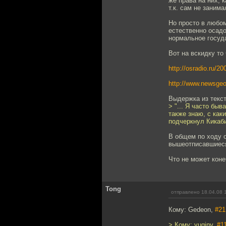
же права на них, 
т.к. сам не заним
Но просто в любом
естественно осадо
нормальное госуд
Вот на вскидку то 
http://osradio.ru/2
http://www.newsgeo
Выдержка из текст
> "... Я часто бы
также знаю, с как
подчеркнул Кикаб
В общем по ходу о
вышеотписавшиеся 
Что не может коне
Tong
отправлено 18.04.08 
Кому: Gedeon,
#21
> Кому: yuginv,
#1