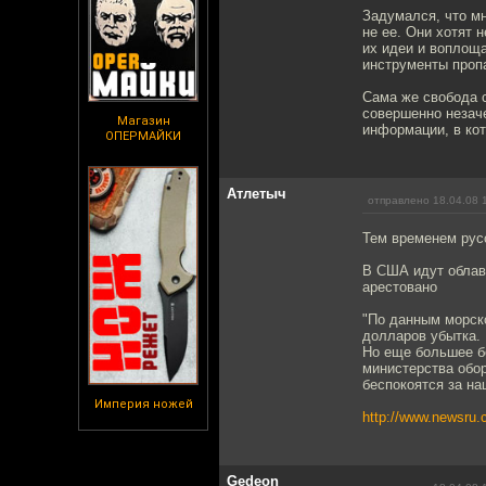
Задумался, что мн
не ее. Они хотят 
их идеи и воплоща
инструменты пропа
Сама же свобода с
совершенно незач
Магазин
информации, в кот
ОПЕРМАЙКИ
Атлетыч
отправлено 18.04.08 
Тем временем рус
В США идут облав
арестовано
"По данным морск
долларов убытка.
Но еще большее бе
министерства обо
беспокоятся за на
Империя ножей
http://www.newsru.
Gedeon