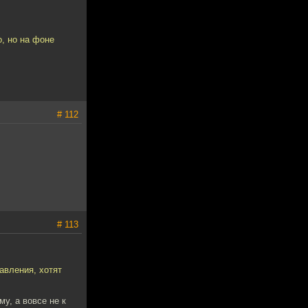
, но на фоне
# 112
# 113
авления, хотят
у, а вовсе не к