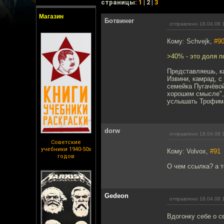
cтраницы:
1
| 2 |
3
Магазин
Ботвинег
отправлено 18.04.08 
Кому: Schvejk,
#9
>40% - это доля 
Представляешь, ка
Извини, камрад, с
семейка Пугачёвой
хорошем смысле",
услышать Трофима
dorw
отправлено 18.04.08 
Советские
учебники 1940-50х
Кому: Volvox,
#91
годов
О чем ссылка? а т
Gedeon
отправлено 18.04.08 
Вдогонку себе о с