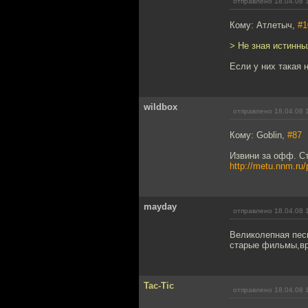
отправлено 18.04.08 
Кому: Атлетыч,
#1
> Не зная истинны
Если у них такая 
wildbox
отправлено 18.04.08 
Кому: Goblin,
#87
Извини за офф. С
http://metu.nnm.ru
mayday
отправлено 18.04.08 
Великолепная пес
старые фильмы,вро
Tac-Tic
отправлено 18.04.08 