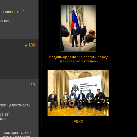
зопасность. "
а нац.
# 109
Медаль ордена "За заслуги перед
Отечеством" II степени
# 110
 про целостность
узии".
али.
РВИО
и примерно такие