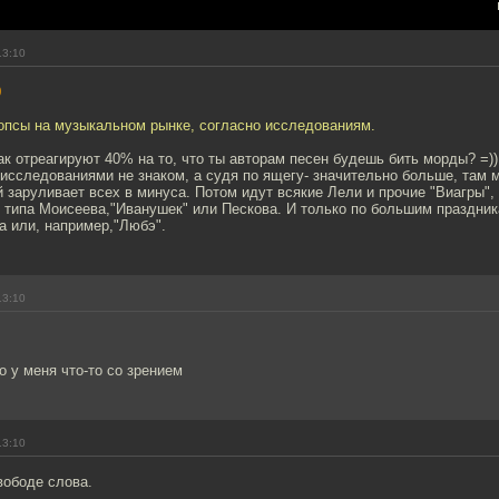
13:10
0
попсы на музыкальном рынке, согласно исследованиям.
к отреагируют 40% на то, что ты авторам песен будешь бить морды? =))
 исследованиями не знаком, а судя по ящегу- значительно больше, там 
 заруливает всех в минуса. Потом идут всякие Лели и прочие "Виагры", 
 типа Моисеева,"Иванушек" или Пескова. И только по большим праздни
 или, например,"Любэ".
13:10
о у меня что-то со зрением
13:10
вободе слова.