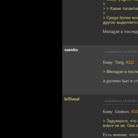
>
> > Какие талантищ
>
> Среди более мол
других выделяется
Меладзе в послед
saenko
отправлено 18.04.08 
Кому: Tong,
#111
> Меладзе в посл
а должен был в ст
killhead
отправлено 18.04.08 
Кому: Gedeon,
#10
> Задумался, что 
вовсе не ее. Они х
Есть мнение, что 