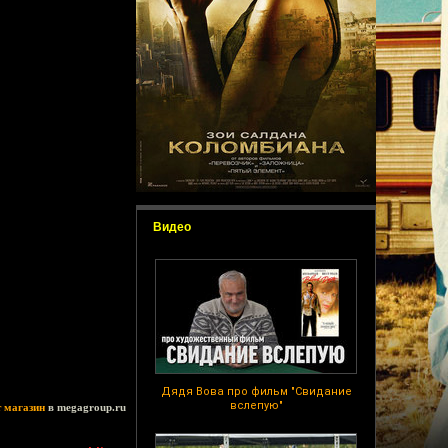
Видео
Дядя Вова про фильм "Свидание
вслепую"
т магазин
в megagroup.ru