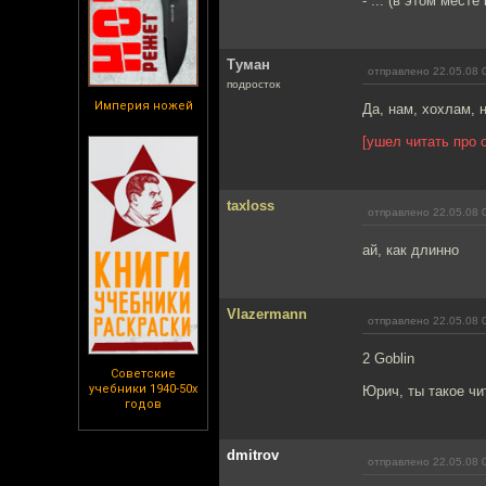
- ... (в этом мест
Туман
отправлено 22.05.08 
подросток
Империя ножей
Да, нам, хохлам, н
[ушел читать про 
taxloss
отправлено 22.05.08 
ай, как длинно
Vlazermann
отправлено 22.05.08 
2 Goblin
Советские
учебники 1940-50х
Юрич, ты такое ч
годов
dmitrov
отправлено 22.05.08 