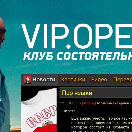
Картинки
Видео
Перев
Новости
Про языки
22.05.08 01:17 |
Goblin
|
616 комментариев
»
Цитата:
Еще важно учесть, что все язык
но факт — и, разумеется, не мат
которое состоит из субъекта 
математики это совершенно не 