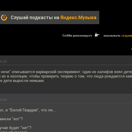
Слушай подкасты на
Яндекс.Музыка
Goblin рекомендует
заказывать
создан
01:23
 ночи" описывается варварский эксперимент: один из халифов взял дете
 их в изоляции, чтобы проверить теорию о том, что люда рождаются ка
се дети выросли немыми.
01:24
л, в "Белой Гвардии", что ли...
аински "кот"?
лучае будет "кит"?