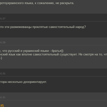
ротоукраинского языка, к сожалению, не раскрыта.
01:27
что эти размежеванцы проклятые самостоятельный народ?
01:28
, что русский и украинский языки - братья))
нский язык как вполне самостоятельный существует. Не смотря на то, чт
-)
01:31
тора несколько дезориентирует.
01:31
,
#5