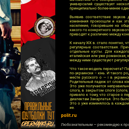
универсалий существует неско
принципиально более-менее оди
Выявив соответствие звуков 
изменения произошли и как это
население, говорившее на общ
какого-то конкретного звуковог
приводят к различию между кон
К началу XIX в. стало понятно
регулярные соответствия. При
отдельные кусты. Для каждого
италийская или уже романская, 
между ними существуют регуляр
Что такое модель пересчета? По
по-украински – кiнь. И такого 
месте русского о — i в украинс
Родительный падеж от слова кiн
Это уже получается неправильн
слога, в закрытом слоге (слоге
привело к тому, что старое о 
диалектам Закарпатья. Это было 
Это о уже изменялось в каждом
ие.
polit.ru
Любознательным — рекомендую к про