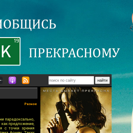
Разное
 ни парадоксально,
, как предложение,
я с точки зрения
тема фонем. Таких