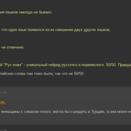
я языков никогда не бывает,
, что один язык появился из-за смешения двух других языков,
е не отмечено.
ой "Рус-ножк" - уникальный гибрид русского и норвежского. 50/50. Правда
лийские слова там тоже были, так что не 50/50.
01:38
,
#5
 у женьщины с секасом плохо, могла бы съездить в Турцию, а она мозги е
01:38