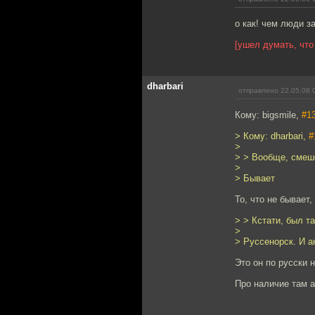
о как! чем люди з
[ушел думать, что
dharbari
отправлено 22.05.08 
Кому: bigsmile,
#1
> Кому: dharbari,
#
>
> > Вообще, смеше
>
> Бывает
То, что не бывает,
> > Кстати, был т
>
> Руссенорск. И а
Это он по русски 
Про наличие там а