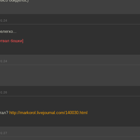
е кисо обиделос)
01:24
елегко...
отвал бошки]
01:24
01:26
итал?
http://markorol.livejournal.com/140030.html
01:27