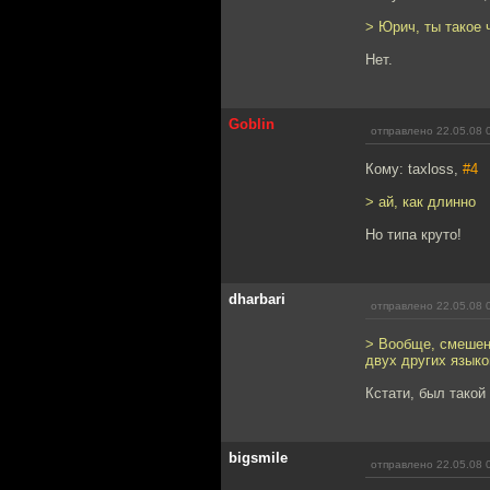
> Юрич, ты такое
Нет.
Goblin
отправлено 22.05.08 
Кому: taxloss,
#4
> ай, как длинно
Но типа круто!
dharbari
отправлено 22.05.08 
> Вообще, смешени
двух других языко
Кстати, был такой
bigsmile
отправлено 22.05.08 