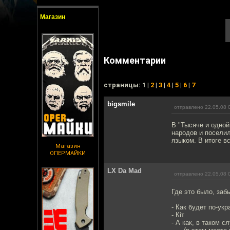
Магазин
Комментарии
cтраницы: 1 |
2
|
3
|
4
|
5
|
6
|
7
bigsmile
отправлено 22.05.08 
В "Тысяче и одной
народов и поселил
языком. В итоге в
Магазин
ОПЕРМАЙКИ
LX Da Mad
отправлено 22.05.08 
Где это было, забы
- Как будет по-укр
- Кiт
- А как, в таком с