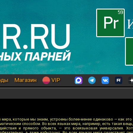
оды
Магазин
VIP
и мира, которые мы знаем, устроены более-менее одинаково — как это
ематическим способом. Во всех языках мира, например, есть такая вещь
действия и прямого объекта, — это всеязыковая универсалия. Хот
обязательно, а даже избыточно. Во всех языках мира существует сис