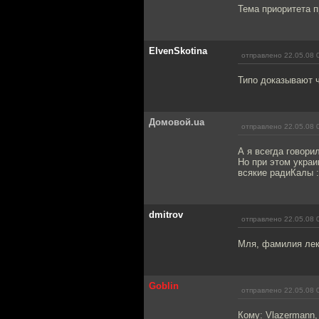
Тема приоритета п
ElvenSkotina
отправлено 22.05.08 
Типо доказывают 
Домовой.ua
отправлено 22.05.08 
А я всегда говорил
Но при этом украи
всякие радиКалы :
dmitrov
отправлено 22.05.08 
Мля, фамилия лек
Goblin
отправлено 22.05.08 
Кому: Vlazermann