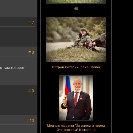
65
# 7
# 8
о там говорят
Остров Сахалин, река Найба
# 9
# 10
Медаль ордена "За заслуги перед
Отечеством" II степени