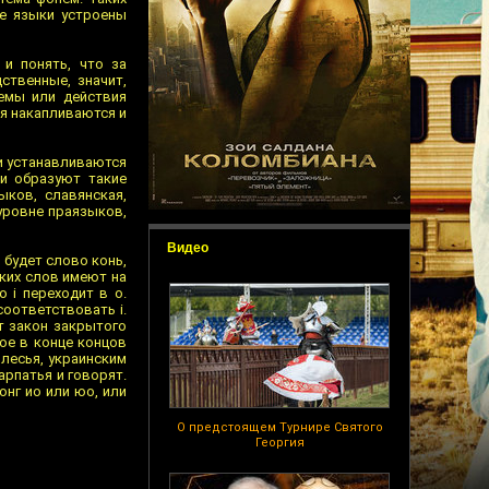
се языки устроены
и понять, что за
ственные, значит,
темы или действия
ия накапливаются и
и устанавливаются
и образуют такие
ыков, славянская,
 уровне праязыков,
Видео
 будет слово конь,
ских слов имеют на
о i переходит в о.
соответствовать i.
т закон закрытого
рое в конце концов
лесья, украинским
арпатья и говорят.
нг ио или юо, или
О предстоящем Турнире Святого
Георгия