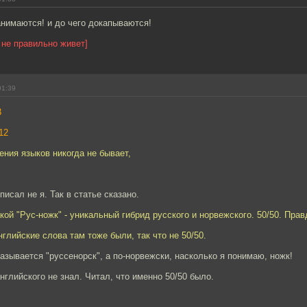
анимаются! и до чего докапываются!
 не правильно живет]
01:39
3
12
ния языков никогда не бывает,
 писал не я. Так в статье сказано.
акой "Рус-ножк" - уникальный гибрид русского и норвежского. 50/50. Прав
нглийские слова там тоже были, так что не 50/50.
называется "руссенорск", а по-норвежски, насколько я понимаю, ножк!
нглийского не знал. Читал, что именно 50/50 было.