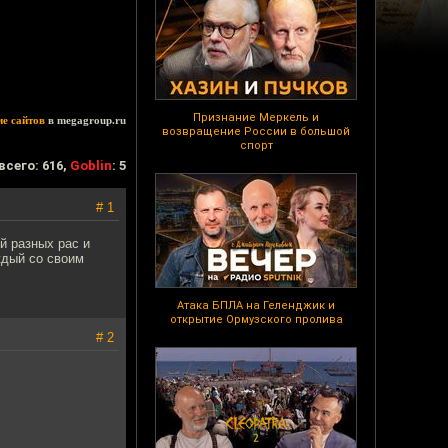
Признание Меркель и
ие сайтов
в megagroup.ru
возвращение России в большой
спорт
всего: 616,
Goblin
: 5
# 1
й разных рас и
ждый со своим
Атака БПЛА на Геленджик и
открытие Ормузского пролива
# 2