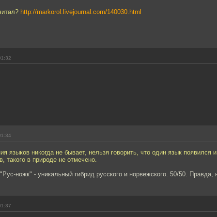
 читал?
http://markorol.livejournal.com/140030.html
01:32
01:34
я языков никогда не бывает, нельзя говорить, что один язык появился 
в, такого в природе не отмечено.
 "Рус-ножк" - уникальный гибрид русского и норвежского. 50/50. Правда, 
01:37