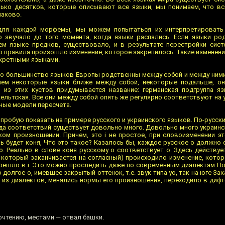
лько десятков, которые описывают все языки, мы понимаем, что в
наково.
для каждой морфемы, мы можем попытаться их интерпретировать 
 звучало до того момента, когда языки распались. Если языки род
ем языке предков, существовало, и в результате перестройки сис
о правила произошло изменение, которое закрепилось. Такие изменен
кретными языками.
, что большинство языков Европы родственны между собой и между ним
чем некоторые языки ближе между собой, некоторые подальше, он
 из этих кустов придумывается название: германская подгруппа яз
кельтская. Все они между собой опять же регулярно соответствуют на
ные модели пересчета.
пробую показать на примере русского и украинского языков. По-русски
рода соответствий существует довольно много. Довольно много украин
ком произношении. Причем, это i не простое, при словоизменении эт
ь будет коня, Что это такое? Казалось бы, каждое русское о должно 
о. Реально в слове коня русскому о соответствует о. Здесь действуе
, который заканчивается на согласный) происходило изменение, кото
перешло в i. Это можно проследить даже по современным диалектам По
долгое о, имевшее закрытый оттенок, т.е. звук типа уо, так на юге Зак
 из диалектов, менялись нормы его произношения, переходило в дифто
чтению, местами — отвал башки.