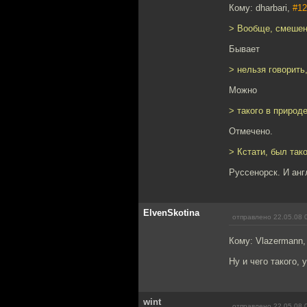
Кому: dharbari,
#12
> Вообще, смешени
Бывает
> нельзя говорить
Можно
> такого в природ
Отмечено.
> Кстати, был так
Руссенорск. И анг
ElvenSkotina
отправлено 22.05.08 
Кому: Vlazermann
Ну и чего такого,
wint
отправлено 22.05.08 