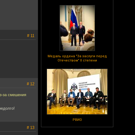
# 11
Медаль ордена "За заслуги перед
Отечеством" II степени
# 12
из-за смешения
недолго!
РВИО
# 13