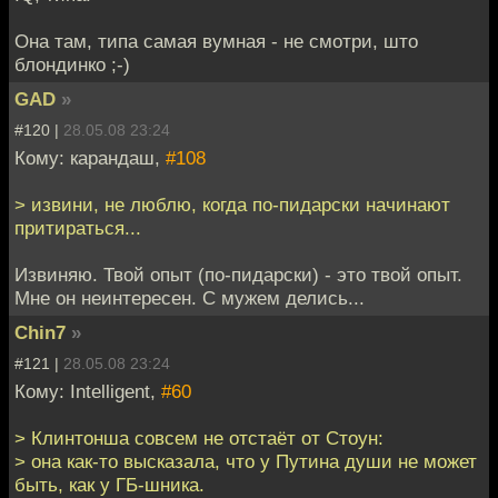
Она там, типа самая вумная - не смотри, што
блондинко ;-)
GAD
»
#120 |
28.05.08 23:24
Кому: карандаш,
#108
> извини, не люблю, когда по-пидарски начинают
притираться...
Извиняю. Твой опыт (по-пидарски) - это твой опыт.
Мне он неинтересен. С мужем делись...
Chin7
»
#121 |
28.05.08 23:24
Кому: Intelligent,
#60
> Клинтонша совсем не отстаёт от Стоун:
> она как-то высказала, что у Путина души не может
быть, как у ГБ-шника.