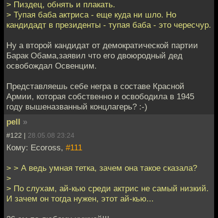
> Пиздец, обнять и плакать.
> Тупая баба актриса - еще куда ни шло. Но
кандидадт в президенты - тупая баба - это чересчур.
Ну а второй кандидат от демократической партии
Барак Обама,заявил что его двоюродный дед
освобождал Освенцим.
Представляешь себе негра в составе Красной
Армии, которая собственно и освободила в 1945
году вышеназванный концлагерь? :-)
pell
»
#122 |
28.05.08 23:24
Кому: Ecoross,
#111
> > А ведь умная тетка, зачем она такое сказала?
>
> По слухам, ай-кью среди актрис не самый низкий.
И зачем он тогда нужен, этот ай-кью...