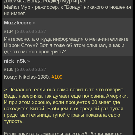
Джеймса Бонда Роджер Мур играл.
Майкл Мур - режиссер, к "Бонду" никакого отношения
не имеет.
Muzzlecore
»
#134 |
28.05.08 23:27
Интересно, а откуда информация о мега-интеллекте
Шэрон Стоун? Вот я тоже об этом слышал, а как и
где это можно проверить?
nick_nSk
»
#135 |
28.05.08 23:27
Кому: Nikolas-1980,
#109
> Печально, если она сама верит в то что говорит.
Ведь, наверняка так думает еще половина Америки.
И при этом хорошо, если процентов 30 знает где
находится Китай. В общем в очередной раз тупая
представительница тупой страны показала свою
тупость.
Если почитать коментсы на ютьюб, большинство