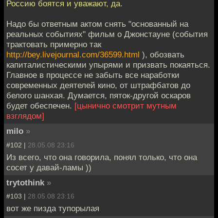
Россию боятся и уважают, да.
Надо бы ответным актом снять "основанный на
реальных событиях" фильм о Джонстауне (события
трактовать примерно так
http://bey.livejournal.com/36599.html
), обозвать
капиталистическими упырями и призвать покаяться.
Главное в процессе не забыть все наработки
современных деятелей кино, от штрафбатов до
белого шанхая. Думается, пяток-другой оскаров
будет обеспечен.
[цынично смотрит мутным
взглядом]
milo
»
#102 |
28.05.08 23:16
Из всего, что она говорила, понял только, что она
сосет у давай-ламы ))
trytothink
»
#103 |
28.05.08 23:16
вот же пизда тупорылая