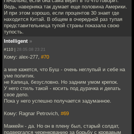
Печально, если она сама верит в то что говорит.
Ведь, наверняка так думает еще половина Америки.
И при этом хорошо, если процентов 30 знает где
находится Китай. В общем в очередной раз тупая
представительница тупой страны показала свою
тупость.
Intelligent
»
#110 |
28.05.08 23:21
Кому: alex-277,
#70
а мне кажется, что Буш - очень неглупый и себе на
уме политик.
не Капица, безусловно. Но задним умом крепок.
У него стиль такой - косить под дурачка и делать
свое дело.
Пока у него успешно получается задуманное.
Кому: Ragnar Petrovich,
#69
Маккейн - да. Но он в плену был, старый солдат,
подвергался черенкованию за борьбу с кровавым