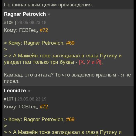
По финальным целям произведения.
Ragnar Petrovich
»
#106 |
28.05.08 23:18
Кому: ГСВГец,
#72
> Кому: Ragnar Petrovich,
#69
>
> > А Маккейн тоже заглядывал в глаза Путину и
увидел там только три буквы -
[Х, У и Й]
.
Камрад, это цитата? То что выделено красным - я не
писал.
Leonidze
»
#107 |
28.05.08 23:19
Кому: ГСВГец,
#72
> Кому: Ragnar Petrovich,
#69
>
> > А Маккейн тоже заглядывал в глаза Путину и