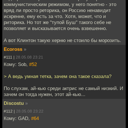
коммунистическим режимом, у него понятно - это
вряд ли просто реторика, он Россию ненавидит
искренне, ему есть за что. Хотя, может, что и
риторика. Но тот же "тупой Буш" такого себе не
позволяет и высказывается очень взвешенно.
А вот Клинтон такую херню не стоило бы морозить.
Ecoross
»
#111 |
28.05.08 23:21
Кому: Sob,
#52
> А ведь умная тетка, зачем она такое сказала?
По слухам, ай-кью среди актрис не самый низкий. И
зачем он тогда нужен, этот ай-кью...
Discostu
»
#112 |
28.05.08 23:22
Кому: GAD,
#64