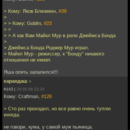
> Кому: Яков Блюмкин,
#39
>
> > Кому: Goblin,
#23
> >
> > А как Вам Майкл Мур в роли Джеймса Бонда
>
> Джеймса Бонда Роджер Мур играл.
> Майкл Мур - режиссер, к "Бонду" никакого
отношения не имеет.
Яша опять запалился!!!
карандаш
»
#143 |
28.05.08 23:29
Кому: Craftman,
#128
> Сто раз проходил, но все равно очень туплю
иногда.
не говори, кума, у самой муж пьяница.