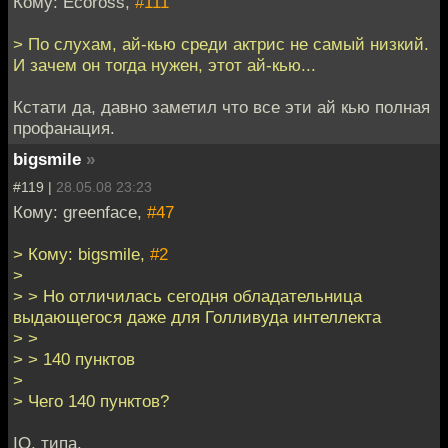
Кому: Ecoross,
#111
> По слухам, ай-кью среди актрис не самый низкий.
И зачем он тогда нужен, этот ай-кью...
Кстати да, давно заметил что все эти ай кью полная
профанация.
bigsmile
»
#119 |
28.05.08 23:23
Кому: greenface,
#47
> Кому: bigsmile,
#2
>
> > Но отличилась сегодня обладательница
выдающегося даже для Голливуда интеллекта
> >
> > 140 пунктов
>
> Чего 140 пунктов?
IQ, типа.