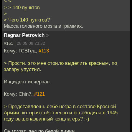
> >
> > 140 пунктов
>
> Чего 140 пунктов?
Масса головного мозга в граммах.
Ragnar Petrovich
»
#151 |
28.05.08 23:32
Кому: ГСВГец,
#113
> Прости, это мне стоило выделить красным, по
запару упустил.
Инцидент исчерпан.
Кому: Chin7,
#121
> Представляешь себе негра в составе Красной
Армии, которая собственно и освободила в 1945
году вышеназванный концлагерь? :-)
Он мулат, дед по белой линии.