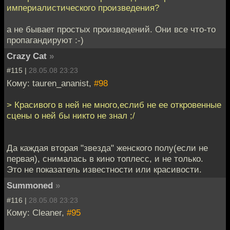
империалистического произведения?
а не бывает простых произведений. Они все что-то
пропагандируют :-)
Crazy Cat
»
#115 |
28.05.08 23:23
Кому: tauren_ananist,
#98
> Красивого в ней не много,еслиб не ее откровенные
сцены о ней бы никто не знал ;/
Да каждая вторая "звезда" женского полу(если не
первая), снималась в кино топлесс, и не только.
Это не показатель известности или красивости.
Summoned
»
#116 |
28.05.08 23:23
Кому: Cleaner,
#95