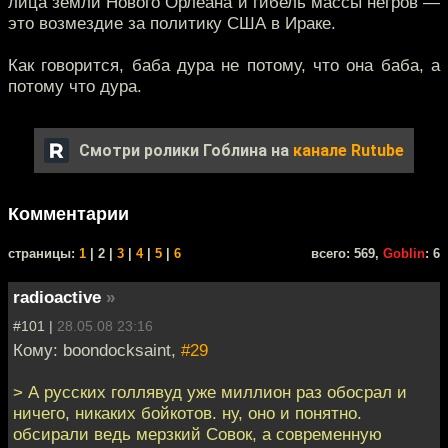
лица земли Нового Орлеана и гибель массы негров —
это возмездие за политику США в Ираке.
Как говорится, баба дура не потому, что она баба, а
потому что дура.
Смотри ролики Гоблина на
канале Rutube
Комментарии
cтраницы:
1
| 2 |
3
|
4
|
5
|
6
всего: 569,
Goblin
: 6
radioactive
»
#101 |
28.05.08 23:16
Кому: boondocksaint,
#29
> А русских голлявуд уже миллион раз обосрал и
ничего, никаких бойкотов. ну, оно и понятно.
обсирали ведь мерзкий Совок, а современную