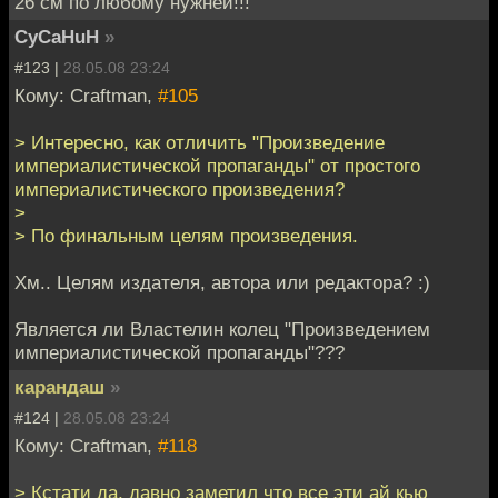
26 см по любому нужней!!!
CyCaHuH
»
#123 |
28.05.08 23:24
Кому: Craftman,
#105
> Интересно, как отличить "Произведение
империалистической пропаганды" от простого
империалистического произведения?
>
> По финальным целям произведения.
Хм.. Целям издателя, автора или редактора? :)
Является ли Властелин колец "Произведением
империалистической пропаганды"???
карандаш
»
#124 |
28.05.08 23:24
Кому: Craftman,
#118
> Кстати да, давно заметил что все эти ай кью