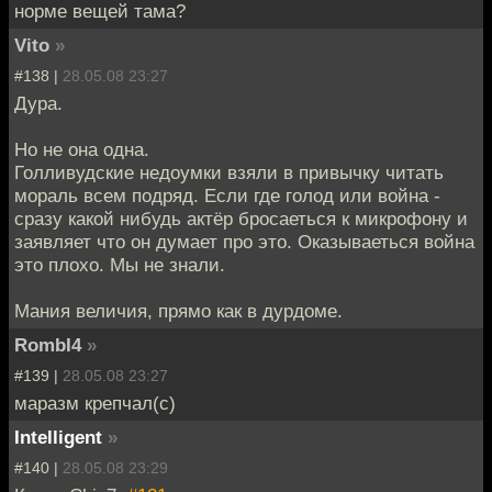
норме вещей тама?
Vito
»
#138 |
28.05.08 23:27
Дура.
Но не она одна.
Голливудские недоумки взяли в привычку читать
мораль всем подряд. Если где голод или война -
сразу какой нибудь актёр бросаеться к микрофону и
заявляет что он думает про это. Оказываеться война
это плохо. Мы не знали.
Мания величия, прямо как в дурдоме.
RombI4
»
#139 |
28.05.08 23:27
маразм крепчал(с)
Intelligent
»
#140 |
28.05.08 23:29