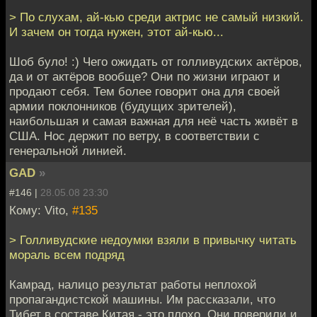
> По слухам, ай-кью среди актрис не самый низкий.
И зачем он тогда нужен, этот ай-кью...
Шоб було! :) Чего ожидать от голливудских актёров,
да и от актёров вообще? Они по жизни играют и
продают себя. Тем более говорит она для своей
армии поклонников (будущих зрителей),
наибольшая и самая важная для неё часть живёт в
США. Нос держит по ветру, в соответствии с
генеральной линией.
GAD
»
#146 |
28.05.08 23:30
Кому: Vito,
#135
> Голливудские недоумки взяли в привычку читать
мораль всем подряд
Камрад, налицо результат работы неплохой
пропагандистской машины. Им рассказали, что
Тибет в составе Китая - это плохо. Они поверили и