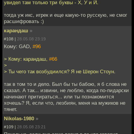
увидел там только три буквы - Х, У и Й.
тогда уж икс, игрек и еще какую-то русскую, не смог
расшифровать :)
карандаш
»
#108 |
28.05.08 23:19
Кому: GAD,
#96
> Кому: карандаш,
#66
>
> Ты чего так возбудиился? Я не Шерон Стоун.
так в том то и дело. Был бы ты бабою, я б слова не
сказал. А так... извини, не люблю, когда по-пидарски
начинают притираться... или ты познакомится
хочешь? Я, если что, лезбиян, меня на мужиков не
тянет.
Nikolas-1980
»
#109 |
28.05.08 23:21