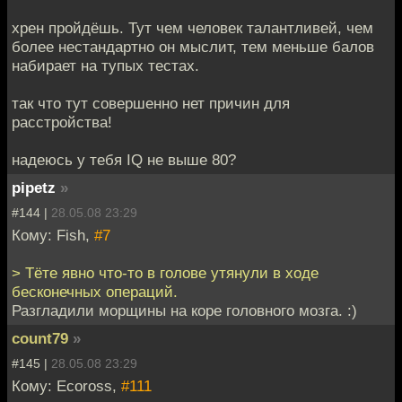
хрен пройдёшь. Тут чем человек талантливей, чем
более нестандартно он мыслит, тем меньше балов
набирает на тупых тестах.
так что тут совершенно нет причин для
расстройства!
надеюсь у тебя IQ не выше 80?
pipetz
»
#144 |
28.05.08 23:29
Кому: Fish,
#7
> Тёте явно что-то в голове утянули в ходе
бесконечных операций.
Разгладили морщины на коре головного мозга. :)
count79
»
#145 |
28.05.08 23:29
Кому: Ecoross,
#111