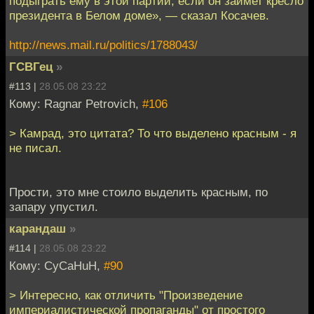
подыграть ему в этой партии, если он займет кресло
президента в Белом доме», — сказал Косачев.
http://news.mail.ru/politics/1788043/
ГСВГец
»
#113 |
28.05.08 23:22
Кому: Ragnar Petrovich,
#106
> Камрад, это цитата? То что выделено красным - я
не писал.
Прости, это мне стоило выделить красным, по
запару упустил.
карандаш
»
#114 |
28.05.08 23:22
Кому: CyCaHuH,
#90
> Интересно, как отличить "Произведение
империалистической пропаганды" от простого