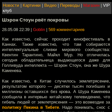
Новости
|
Картинки
|
Видео
|
Переводы
|
Магазин
|
VIP
клуб
Шэрон Стоун рвёт покровы
28.05.08 22:39
|
Goblin
|
569 комментариев
Как известно, сейчас проходит кинофестиваль в
Каннах. Также известно, что там собираются
интеллектуальные сливки мирового сообщества:
Квентин Тарантино, Майкл Мур. Но отличилась
сегодня обладательница выдающегося даже для
Голливуда интеллекта — Шэрон Стоун, она же Шура
Каменева.
Как известно, в Китае случилось землетрясение,
результатом которого — десятки тысяч погибших и
миллионы оставшихся без крова. А Шура Каменева
сообщила в интервью китайскому телевидению, что
гибель людей от землетрясения — это возмездие за
политику Пекина в Тибете
. Надо понимать, снос с