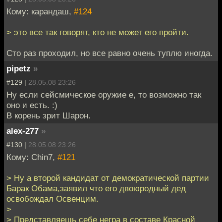
Кому: карандаш,
#124
> это все так говорят, кто не может его пройти.
Сто раз проходил, но все равно очень туплю иногда.
pipetz
»
#129 |
28.05.08 23:26
Ну если сейсмическое оружие е, то возможно так
оно и есть. :)
В корень зрит Шарон.
alex-277
»
#130 |
28.05.08 23:26
Кому: Chin7,
#121
> Ну а второй кандидат от демократической партии
Барак Обама,заявил что его двоюродный дед
освобождал Освенцим.
>
> Представляешь себе негра в составе Красной