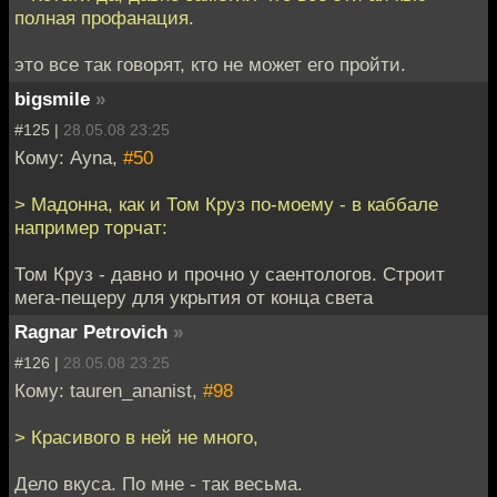
полная профанация.
это все так говорят, кто не может его пройти.
bigsmile
»
#125 |
28.05.08 23:25
Кому: Ayna,
#50
> Мадонна, как и Том Круз по-моему - в каббале
например торчат:
Том Круз - давно и прочно у саентологов. Строит
мега-пещеру для укрытия от конца света
Ragnar Petrovich
»
#126 |
28.05.08 23:25
Кому: tauren_ananist,
#98
> Красивого в ней не много,
Дело вкуса. По мне - так весьма.