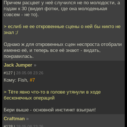
Причем расцвет у неё случился не по молодости, а
годам к 30 (видел фотки, где она молоденькая
совсем - не то).
> еслиб не ее откровенные сцены о ней бы никто не
знал ;/
Однако ж для откровенных сцен неспроста отобрали
именно её, и теперь все её знают - видать,
понравилась.
Jack Jumper
»
#127 |
28.05.08 23:26
Кому: Fish,
#7
> Тёте явно что-то в голове утянули в ходе
бесконечных операций
Бери выше - основной инстинкт взыграл!
Craftman
»
#128 |
28.05.08 23:26