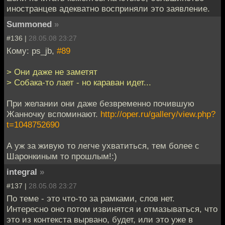
иностранцев адекватно восприняли это заявление.
Summoned
»
#136 |
28.05.08 23:27
Кому: ps_jb,
#89
> Они даже не заметят
> Собака-то лает - но караван идет...
При желании они даже безвременно почившую
Жанночку вспоминают.
http://oper.ru/gallery/view.php?
t=1048752690
А уж за живую то легче ухватиться, тем более с
Шаронкиным то прошлым!:)
integral
»
#137 |
28.05.08 23:27
По теме - это что-то за рамками, слов нет.
Интересно оно потом извинятся и отмазываться, что
это из контекста вырвано, будет, или это уже в