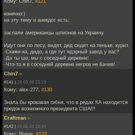
Кому: Chin7,
#121
конечно:)
на эту тему и анекдот есть:
заслали американцы шпионов на Украину.
Идут они по лесу, видят, дед сидит на пеньке, курит.
-Скажи-ка, дидо, а где тут ядэрный завод у вас?
-Да ты шо, мы с соседней деревни!
-Что-то я в соседней деревне негров не бачив!
Chin7
»
#141 |
28.05.08 23:29
Кому: alex-277,
#130
Знала бы кровавая гэбня, что в редах КА находится
предок возможного президента США!!!
Craftman
»
#142 |
28.05.08 23:29
Кому: Blaine,
#133