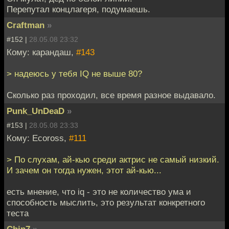
Перепутал концлагеря, подумаешь.
Craftman
»
#152 |
28.05.08 23:32
Кому: карандаш,
#143
> надеюсь у тебя IQ не выше 80?
Сколько раз проходил, все время разное выдавало.
Punk_UnDeaD
»
#153 |
28.05.08 23:33
Кому: Ecoross,
#111
> По слухам, ай-кью среди актрис не самый низкий.
И зачем он тогда нужен, этот ай-кью...
есть мнение, что iq - это не количество ума и
способность мыслить, это результат конкретного
теста
Chin7
»