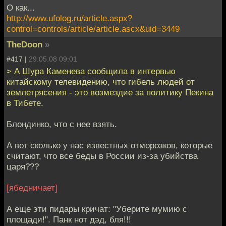
О как...
http://www.ufolog.ru/article.aspx?
control=controls/article/article.ascx&uid=3449
TheDoon
»
#417 |
29.05.08 09:01
> А Шура Каменева сообщила в интервью
китайскому телевидению, что гибель людей от
землетрясения - это возмездие за политику Пекина
в Тибете.
Блондинко, что с нее взять.
А вот сколько у нас известных отморозков, которые
считают, что все беды в России из-за убийства
царя???
[ябедничает]
А еще эти пидары кричат: "Уберите мумию с
площади!". Панк нот дэд, бля!!!