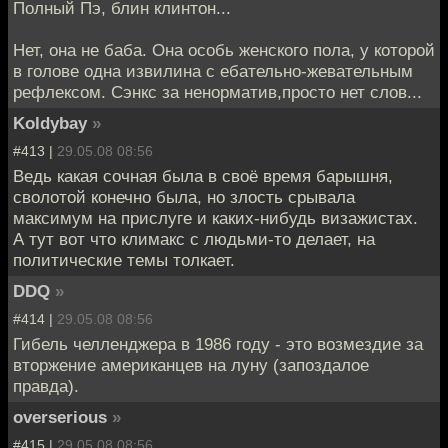
Полный Пэ, блин клинтон...
Нет, она не баба. Она особь женского пола, у которой
в голове одна извилина с ебательно-жевательным
рефлексом. Сэнкс за ненорматив,просто нет слов...
Koldybay
»
#413 |
29.05.08 08:56
Ведь какая сочная была в своё время барышня,
сволотой конечно была, но злость срывала
максимум на прислуге и каких-нибудь визажистах.
А тут вот что климакс с людьми-то делает, на
политические темы толкает.
DDQ
»
#414 |
29.05.08 08:56
Гибель челленджера в 1986 году - это возмездие за
вторжение американцев на луну (запоздалое
правда).
overserious
»
#415 |
29.05.08 08:56