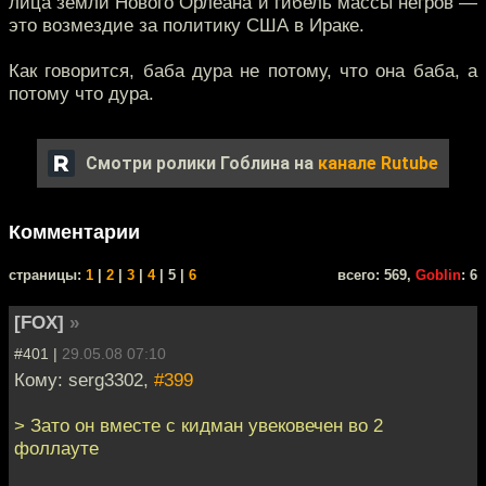
лица земли Нового Орлеана и гибель массы негров —
это возмездие за политику США в Ираке.
Как говорится, баба дура не потому, что она баба, а
потому что дура.
Смотри ролики Гоблина на
канале Rutube
Комментарии
cтраницы:
1
|
2
|
3
|
4
| 5 |
6
всего: 569,
Goblin
: 6
[FOX]
»
#401 |
29.05.08 07:10
Кому: serg3302,
#399
> Зато он вместе с кидман увековечен во 2
фоллауте