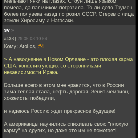
Мельчают янки на глазах. Стоун лишь языком
помела, да пальчиком погрозила. То-ли дело Трумен
более полувека назад погрозил СССР. Стерев с лица
земли Хиросиму и Нагасаки.
sv
»
#438 |
29.05.08 10:54
Кому: Atollos,
#4
> А наводнение в Новом Орлеане - это плохая карма
США, конфликтующих со сторонниками
независимости Ирака.
Больше всего в этом мне нравится, что в России
зима теплая стала, нефть дорогая, Зенит-чемпион,
хоккеисты победили,
и надеюсь Россию ждет прекрасное будущее!
А американцы научились спихивать свою "плохую
карму" на других, но даже это им не помогает!