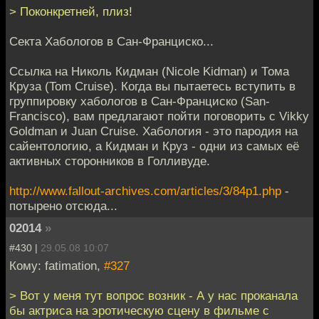
> Поконкретней, плиз!
Секта Хабологов в Сан-Франциско...
Ссылка на Николь Кидман (Nicole Kidman) и Тома
Круза (Tom Cruise). Когда вы пытаетесь вступить в
группировку хабологов в Сан-Франциско (San-
Francisco), вам предлагают пойти поговорить с Vikky
Goldman и Juan Cruise. Хабология - это пародия на
сайентологию, а Кидман и Круз - одни из самых её
активных сторонников в Голливуде.
http://www.fallout-archives.com/articles/3/84p1.php
-
потырено отсюда...
02014
»
#430 |
29.05.08 10:07
Кому: fatimation,
#327
> Вот у меня тут вопрос возник - А у нас проканала
бы актриса на эротическую сцену в фильме с