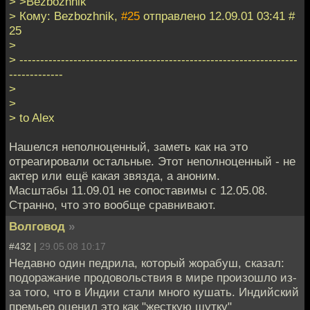
> >Bezbozhnik
> Кому: Bezbozhnik,
#25
отправлено 12.09.01 03:41 #
25
>
> -------------------------------------------------------------------
-------------
>
>
> to Alex
Нашелся неполноценный, заметь как на это
отреагировали остальные. Этот неполноценный - не
актер или ещё какая звязда, а аноним.
Масштабы 11.09.01 не сопоставимы с 12.05.08.
Странно, что это вообще сравнивают.
Волговод
»
#432 |
29.05.08 10:17
Недавно один педрила, который жорабуш, сказал:
подоражание продовольствия в мире произошло из-
за того, что в Индии стали много кушать. Индийский
премьер оценил это как "жесткую шутку"