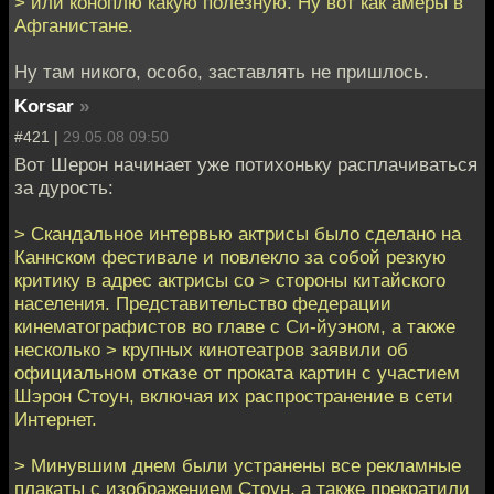
> или коноплю какую полезную. Ну вот как амеры в
Афганистане.
Ну там никого, особо, заставлять не пришлось.
Korsar
»
#421 |
29.05.08 09:50
Вот Шерон начинает уже потихоньку расплачиваться
за дурость:
> Скандальное интервью актрисы было сделано на
Каннском фестивале и повлекло за собой резкую
критику в адрес актрисы со > стороны китайского
населения. Представительство федерации
кинематографистов во главе с Си-йуэном, а также
несколько > крупных кинотеатров заявили об
официальном отказе от проката картин с участием
Шэрон Стоун, включая их распространение в сети
Интернет.
> Минувшим днем были устранены все рекламные
плакаты с изображением Стоун, а также прекратили