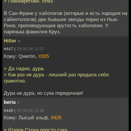
> Поконкретней, плиз
В Сан-Фране у хабологов (которые и есть пародия на
сайентологов) две бывшие звезды порно из Нью-
Рино, проповедующие крутость хабологии. У
паренька фамилия Круз.
Hiller
»
#447 |
29.05.08 11:07
Кому: Qwertin,
#305
> Да ладно, дура.
> Как раз не дура - лишний раз продала себя
грамотно.
Дура не дура, но сука порядочная!
beria
»
#448 |
29.05.08 11:08
Кому: Лысый эльф,
#426
> Шэрон Стоун просто сука