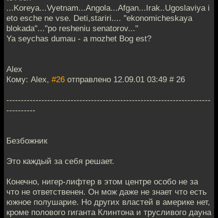
...Koreya...Vyetnam...Angola...Afgan...Irak..Ugoslaviya i
eto esche ne vse. Deti,stariri.... "ekonomicheskaya
blokada"..."po resheniu senatorov..."
Ya seychas dumau - a mozhet Bog est?
Alex
Кому: Alex,
#26
отправлено 12.09.01 03:49 # 26
----------------------------------------------------------------------
----------
Безбожник
Это каждый за себя решает.
Конечно, нигер-лифтер в этом центре особо не за
что не ответственен. Он мож даже не знает что есть
южное полушарие. Но других властей в америке нет,
кроме полового гиганта Клинтона и трусливого дауна