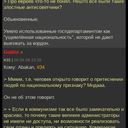
> Про евреев что-то не понял. Нешто все были такие
злостные антисоветчики?
Обыкновенные.
Умело использованные госпдепартаментом как
"ущемлённая национальность", которой не дают
выезжать за кордон.
Goblin
»
#35 |
08.06.08 23:26
Кому: Abakan,
#34
> Мммм, т.е. человек открыто говорит о притеснении
людей по национальному признаку? Мндааа.
Он не об этом говорит.
> + Если в коммунизме так все было замечательно и
красиво, то почему такие великие администраторы
не имели ни доступа, ни возможности реализовать
свои планы и повлиять на ситуацию. Коммунизм