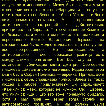
допускали к исполнению. Может быть, клерки мои в
отношении него что-то и перебарщивали — но у него
же и таланта-то особенного не было. Уехал — и бог с
ним, семья-то осталась. А с проявлениями
антисоветских настроений я действительно
принципиально боролся. Пятое управление Комитета
госбезопасности мне в этом помогало, в том числе и
персонально Виктор Васильевич Черкесов, на
которого тоже было модно жаловаться, что он душит
все прогрессивное. Не прогрессивное, а
антисоветское — очень серьезная разница есть
между этими понятиями. Вот был случай — я
остановил публикацию книги Дмитрия Сергеевича
Лихачева «Византийские легенды». Редактором этой
книги была Софья Полякова — еврейка. Приглашаю я
Лихачева к себе, спрашиваю прямо: «Зачем вы таких
людей к работе привлекаете?» Он спрашивает:
«Каких?» Я: «Тех, которых не нужно». Он: «Евреев,
что ли?» Я: «Да». Его это тоже почему-то обидело,
хотя я был прав — евреи тогда стояли на
антисоветских позициях, и мы должны были