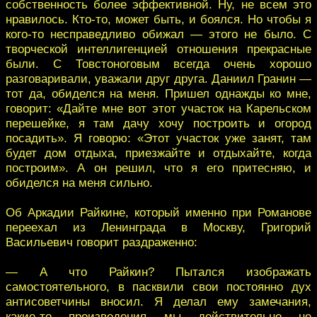
собственность более эффективной. Ну, не всем это
нравилось. Кто-то, может быть, и боялся. Но чтобы я
кого-то несправедливо обижал — этого не было. С
творческой интеллигенцией отношения прекрасные
были. С Товстоноговым всегда очень хорошо
разговаривали, уважали друг друга. Даниил Гранин —
тот да, обиделся на меня. Пришел однажды ко мне,
говорит: «Дайте мне вот этот участок на Карельском
перешейке, я там дачу хочу построить и огород
посадить». Я говорю: «Этот участок уже занят, там
будет дом отдыха, приезжайте и отдыхайте, когда
построим». А он решил, что я его притесняю, и
обиделся на меня сильно.
Об Аркадии Райкине, который именно при Романове
переехал из Ленинграда в Москву, Григорий
Васильевич говорит раздраженно:
— А что Райкин? Пытался изображать
самостоятельного, в пасквили свои постоянно дух
антисоветчины вносил. Я делал ему замечания,
какие-то произведения мы действительно не