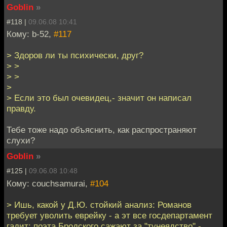
Goblin
»
#118 |
09.06.08 10:41
Кому: b-52,
#117
> Здоров ли ты психически, друг?
> >
> >
>
> Если это был очевидец,- значит он написал
правду.
Тебе тоже надо объяснить, как распространяют
слухи?
Goblin
»
#125 |
09.06.08 10:48
Кому: couchsamurai,
#104
> Ишь, какой у Д.Ю. стойкий анализ: Романов
требует уволить еврейку - а эт все госдепартамент
гадит; поэта Бродского сажают за "тунеядство" -