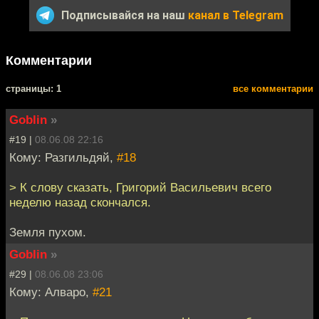
Подписывайся на наш
канал в Telegram
Комментарии
cтраницы: 1
все комментарии
Goblin
»
#19 |
08.06.08 22:16
Кому: Разгильдяй,
#18
> К слову сказать, Григорий Васильевич всего
неделю назад скончался.
Земля пухом.
Goblin
»
#29 |
08.06.08 23:06
Кому: Алваро,
#21