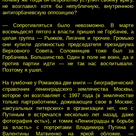
не возглавил хотя бы непубличную, внутреннюю
антигорбачевскую оппозицию?
— Сопротивляться было невозможно. В марте
восемьдесят пятого к власти пришел не Горбачев, а
целая группа — Рыжков, Лигачев и прочие. Громыко
они купили должностью председателя президиума
Верховного Совета. Соломенцев тоже был за
Горбачева. Большинство. Один в поле не воин, да и
против партии идти — не так нас воспитывали.
Поэтому я ушел.
На тумбочке у Романова две книги — биографический
справочник ленинградского землячества Москвы,
которое он возглавляет с 1997 года (в землячестве
только партработники, доживающие свое в Москве;
«актуальных питерских» в организации нет, «но с
Путиным я встречался несколько лет назад, даже
фотография есть»), и томик «Ленинградцы в борьбе
за власть» с портретами Владимира Путина и
Валентины Матвиенко на яркой обложке. —