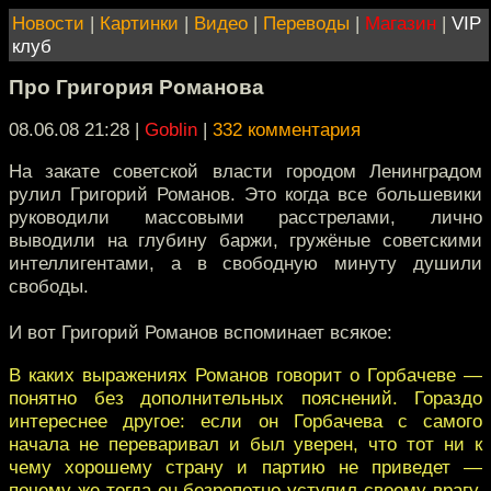
Новости
|
Картинки
|
Видео
|
Переводы
|
Магазин
|
VIP
клуб
Про Григория Романова
08.06.08 21:28
|
Goblin
|
332 комментария
На закате советской власти городом Ленинградом
рулил Григорий Романов. Это когда все большевики
руководили массовыми расстрелами, лично
выводили на глубину баржи, гружёные советскими
интеллигентами, а в свободную минуту душили
свободы.
И вот Григорий Романов вспоминает всякое:
В каких выражениях Романов говорит о Горбачеве —
понятно без дополнительных пояснений. Гораздо
интереснее другое: если он Горбачева с самого
начала не переваривал и был уверен, что тот ни к
чему хорошему страну и партию не приведет —
почему же тогда он безропотно уступил своему врагу,