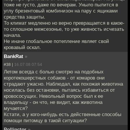
тоже не густо, даже по вечерам. Уныло пылится в
углу брезентовый комбинизон на пару с ящиками
средства защиты.
То климат медленно но верно превращается в какое-
то сплошное межсезонье, то уже живность исчезать
начала.
Не иначе глобальное потепление являет свой
кровавый оскал.
BankRat
»
#38 |
16.07.08 07:54
Летом всегда с болью смотрю на подобных
коротекошерстных собаков - от комаров они
страдают ужасно. Наблюдал, как похожая животина
носилась без остановки, пытаясь избавиться от
кровососущих. Невольный вопрос был к ее
владельцу - он что, не видит, как животина
мучается?
Кстати, а у кого-нибудь есть действенные способы
помощи питомцу в такой ситуации?
Pollinctor
»