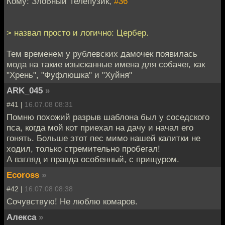
Кому: Злобный Телепузик,
#36
> назвал просто и логично: Цербер.
Тем временем у рублевских дамочек появилась
мода на такие изысканные имена для собачег, как
"Хрень", "Фуфлюшка" и "Хуйня"
ARK_045
»
#41 |
16.07.08 08:31
Помню похожий разрыв шаблона был у соседского
пса, когда мой кот приехал на дачу и начал его
гонять. Больше этот пес мимо нашей калитки не
ходил, только стремительно пробегал!
А взгляд и правда особенный, с прищуром.
Ecoross
»
#42 |
16.07.08 08:38
Сочувствую! Не люблю комаров.
Алекса
»