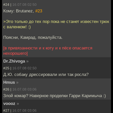
#24 |
16.07.08 02:50
Кому: Brutanez,
#23
>Это только до тех пор пока не станет известен трюк
с валенком! :)
Поясни, Камрад, пожалуйста.
[в привязанности и к коту и к пёсе опасается
нехорошего]
Dr.Zhivoga
»
#25 |
16.07.08 02:50
Д.Ю. собаку дрессировали или так росла?
Hmus
»
#26 |
16.07.08 03:06
Злой комар? Наверное проделки Гарри Каримыча :)
voooz
»
#27 |
16.07.08 03:06