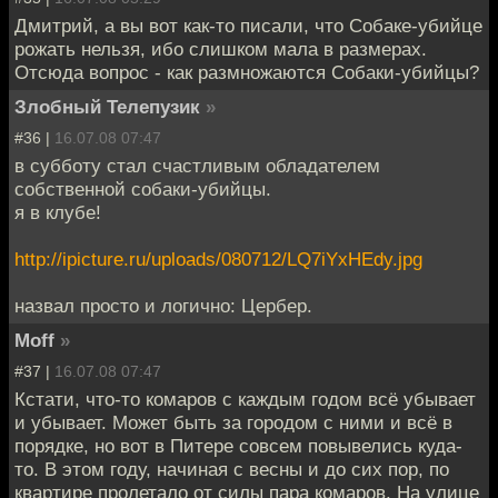
Дмитрий, а вы вот как-то писали, что Собаке-убийце
рожать нельзя, ибо слишком мала в размерах.
Отсюда вопрос - как размножаются Собаки-убийцы?
Злобный Телепузик
»
#36 |
16.07.08 07:47
в субботу стал счастливым обладателем
собственной собаки-убийцы.
я в клубе!
http://ipicture.ru/uploads/080712/LQ7iYxHEdy.jpg
назвал просто и логично: Цербер.
Moff
»
#37 |
16.07.08 07:47
Кстати, что-то комаров с каждым годом всё убывает
и убывает. Может быть за городом с ними и всё в
порядке, но вот в Питере совсем повывелись куда-
то. В этом году, начиная с весны и до сих пор, по
квартире пролетало от силы пара комаров. На улице