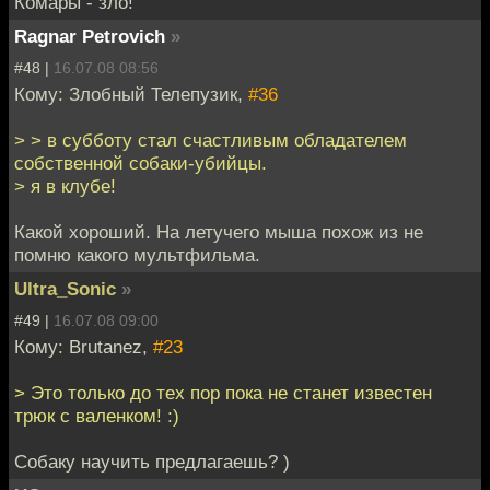
Комары - зло!
Ragnar Petrovich
»
#48 |
16.07.08 08:56
Кому: Злобный Телепузик,
#36
> > в субботу стал счастливым обладателем
собственной собаки-убийцы.
> я в клубе!
Какой хороший. На летучего мыша похож из не
помню какого мультфильма.
Ultra_Sonic
»
#49 |
16.07.08 09:00
Кому: Brutanez,
#23
> Это только до тех пор пока не станет известен
трюк с валенком! :)
Собаку научить предлагаешь? )