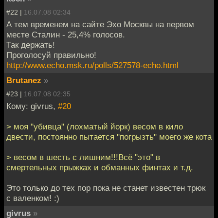
#22 |
16.07.08 02:34
А тем временем на сайте Эхо Москвы на первом
месте Сталин - 25,4% голосов.
Так держать!
Проголосуй правильно!
http://www.echo.msk.ru/polls/527578-echo.html
Brutanez
»
#23 |
16.07.08 02:35
Кому: givrus,
#20
> моя "убивца" (лохматый йорк) весом в кило
двести, постоянно пытается "погрызть" моего же кота
> весом в шесть с лишним!!!Всё "это" в
смертельных прыжках и обманных финтах и т.д.
Это только до тех пор пока не станет известен трюк
с валенком! :)
givrus
»