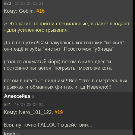
#20 |
16.07.08 02:21
Кому: Goblin,
#16
> Это какие-то фигни специальные, в лавке продают
- для усиленного грызения.
Да я пошутил!Сам закупаюсь косточками "из жил",
они ещё и зубы "чистят".Просто моя "убивца"
(только лохматый йорк) весом в кило двести,
постоянно пытается "погрызть" моего же кота
весом в шесть с лишним!!!Всё "это" в смертельных
прыжках и обманных финтах и т.д.Навеяло!!!
Алексейка
»
#21 |
16.07.08 02:34
Кому: Nero_101_122,
#19
Бля, ну точно FALLOUT в действии...
koch
»