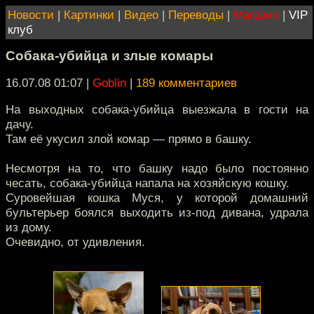
Новости
|
Картинки
|
Видео
|
Переводы
|
Магазин
|
VIP
клуб
Собака-убийца и злые комары
16.07.08 01:07
|
Goblin
|
189 комментариев
На выходных собака-убийца выезжала в гости на
дачу.
Там её укусил злой комар — прямо в башку.
Несмотря на то, что башку надо было постоянно
чесать, собака-убийца напала на хозяйскую кошку.
Суровейшая кошка Муся, у которой домашний
бультерьер боялся выходить из-под дивана, удрала
из дому.
Очевидно, от удивления.