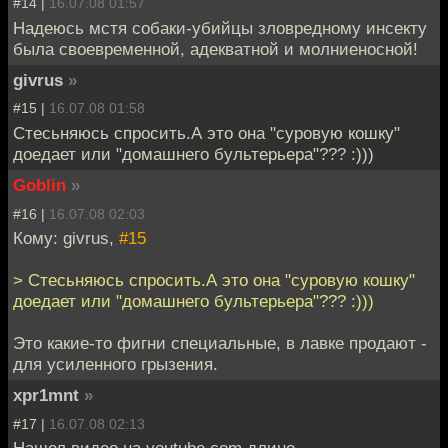
#14 |
16.07.08 01:57
Надеюсь мстя собаки-убийцы зловредному инсекту
была своевременной, адекватной и молниеносной!
givrus
»
#15 |
16.07.08 01:58
Стесьняюсь спросить.А это она "суровую кошку"
доедает или "домашнего бультерьера"??? :)))
Goblin
»
#16 |
16.07.08 02:03
Кому: givrus,
#15
> Стесьняюсь спросить.А это она "суровую кошку"
доедает или "домашнего бультерьера"??? :)))
Это какие-то фигни специальные, в лавке продают -
для усиленного грызения.
xpr1mnt
»
#17 |
16.07.08 02:13