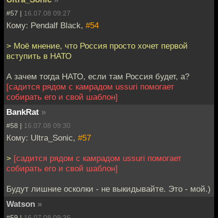
#57 |
16.07.08 09:27
Кому: Pendalf Black,
#54
> Моё мнение, что Россия просто хочет первой
вступить в НАТО
А зачем тогда НАТО, если там Россия будет, а?
[садится рядом с камрадом ussuri помогает
собирать его и свой шаблон]
BankRat
»
#58 |
16.07.08 09:30
Кому: Ultra_Sonic,
#57
>
[садится рядом с камрадом ussuri помогает
собирать его и свой шаблон]
Будут лишние осколки - не выкидывайте. Это - мой.)
Watson
»
#59 |
16.07.08 09:36