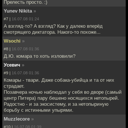
Прелесть просто. :)
Yunev Nikita
»
#7 |
16.07.08 01:24
А взгляд-то? А взгляд? Как у далеко вперёд
смотрящего диктатора. Накого-то похоже...
Wsochi
»
#8 |
16.07.08 01:36
Д.Ю. комара то хоть изловили?
Усевич
»
#9 |
16.07.08 01:36
Комары - твари. Даже собака-убийца и та от них
страдает.
Позавчера ночью наблюдал у себя во дворе (самый
центр Питера) пару бешено носящихся нетопырей.
Радостно - и за экосистему, и за нетопыриную
борьбу с истинными упырями.
Muzzlecore
»
#10 |
16.07.08 01:39