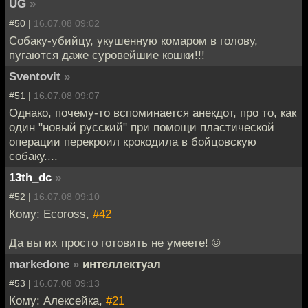
UG
»
#50 |
16.07.08 09:02
Собаку-убийцу, укушенную комаром в голову,
пугаются даже суровейшие кошки!!!
Sventovit
»
#51 |
16.07.08 09:07
Однако, почему-то вспоминается анекдот, про то, как
один "новый русский" при помощи пластической
операции перекроил крокодила в бойцовскую
собаку....
13th_dc
»
#52 |
16.07.08 09:10
Кому: Ecoross,
#42
Да вы их просто готовить не умеете! ©
markedone
»
интеллектуал
#53 |
16.07.08 09:13
Кому: Алексейка,
#21