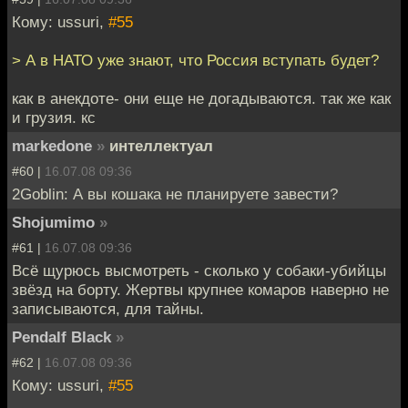
Кому: ussuri,
#55
> А в НАТО уже знают, что Россия вступать будет?
как в анекдоте- они еще не догадываются. так же как
и грузия. кс
markedone
»
интеллектуал
#60 |
16.07.08 09:36
2Goblin: А вы кошака не планируете завести?
Shojumimo
»
#61 |
16.07.08 09:36
Всё щурюсь высмотреть - сколько у собаки-убийцы
звёзд на борту. Жертвы крупнее комаров наверно не
записываются, для тайны.
Pendalf Black
»
#62 |
16.07.08 09:36
Кому: ussuri,
#55