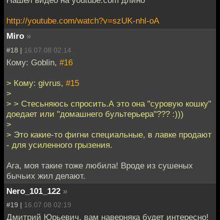
Нашел видео на youtube.com длино
http://youtube.com/watch?v=szUK-nhl-oA
Miro
»
#18 |
16.07.08 02:14
Кому: Goblin,
#16
> Кому: givrus,
#15
>
> > Стесьняюсь спросить.А это она "суровую кошку"
доедает или "домашнего бультерьера"??? :)))
>
> Это какие-то фигни специальные, в лавке продают
- для усиленного грызения.
Ага, моя такие тоже любила! Вроде из сушеных
бычьих жил делают.
Nero_101_122
»
#19 |
16.07.08 02:19
Дмитрий Юрьевич, вам наверняка будет интересно!