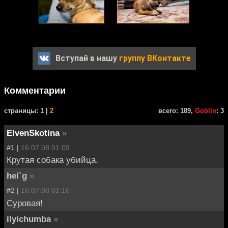
Вступай в нашу
группу ВКонтакте
Комментарии
cтраницы: 1 |
2
всего: 189,
Goblin
: 3
ElvenSkotina
»
#1 |
16.07.08 01:09
Крутая собака убийца.
hel`g
»
#2 |
16.07.08 01:10
Суровая!
ilyichumba
»