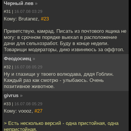
Черный лев
»
#31 |
16.07.08 03:29
Кому: Brutanez,
#23
Приветствую, камрад. Писать из почтового ящика не
могу: в срочном порядке выехал в расположение
дачи для сельхозработ. Буду в конце недели.
Товарищи модераторы, дико извиняюсь за оффтоп.
Феодосиец
»
#32 |
16.07.08 05:29
Ну и глазищи у твоего волкодава, дядя Гоблин.
Каждый раз как смотрю - улыбаюсь. Очень
позитивное животное.
givrus
»
#33 |
16.07.08 05:29
Кому: voooz,
#27
> Есть несколько версий - одна пристойная, одна
непристойная.