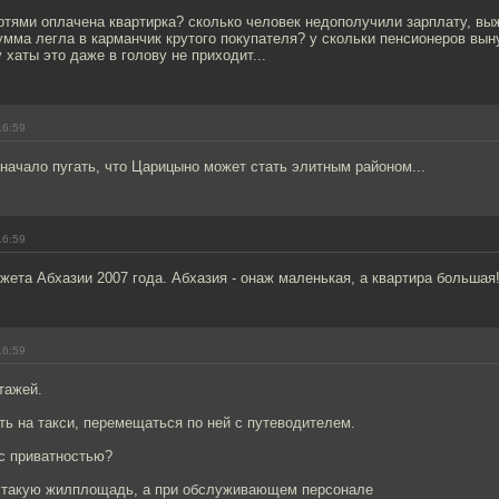
тями оплачена квартирка? сколько человек недополучили зарплату, вы
сумма легла в карманчик крутого покупателя? у скольки пенсионеров выну
 хаты это даже в голову не приходит...
16:59
 начало пугать, что Царицыно может стать элитным районом...
16:59
джета Абхазии 2007 года. Абхазия - онаж маленькая, а квартира большая
16:59
тажей.
ть на такси, перемещаться по ней с путеводителем.
 с приватностью?
 такую жилплощадь, а при обслуживающем персонале