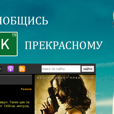
Разное
вро. Таких цен за
т 1300 кв. метров,