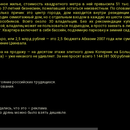
чное жилье, стоимость квадратного метра в ней превысила 51 тыс.
о 37-летний бизнесмен, пожелавший остаться неизвестным. По словам
лько причин: это центр города, дом находится внутри резиденци
 один семиэтажный дом, но с отдельным входом в каждую из шести сем
собняков. Всего около 30 владельцев. Без их рекомендации куп
й, владелец может не пользоваться подъездом, а просто заехать в л
. Квартира включает в себя бассейн, подземную парковку и зимний сад
вро, или 2,5 млрд рублей — это 2,5 бюджета Абхазии 2007 года или су
ение Цхинвала.
ра на продажу — на десятом этаже элитного дома Коперник на Боль
 — уже никакого не удивляет. За нее просят всего 1 144 381 500 рублей
тояние российских трудящихся.
тования.
дались, что это — реклама.
ую дрянь можно было взять дешевле.