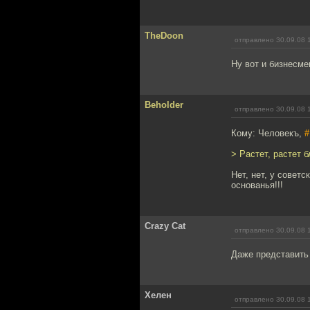
TheDoon
отправлено 30.09.08 
Ну вот и бизнесме
Beholder
отправлено 30.09.08 
Кому: Человекъ,
#
> Растет, растет 
Нет, нет, у совет
основанья!!!
Crazy Cat
отправлено 30.09.08 
Даже представить 
Хелен
отправлено 30.09.08 