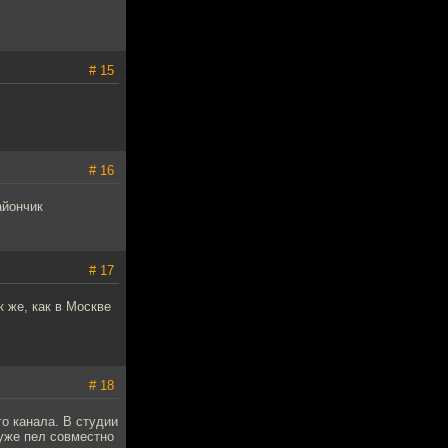
# 15
# 16
айончик
# 17
к же, как в Москве
# 18
го канала. В студии
 уже пел совместно