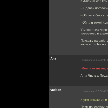
с Жасмин или кем-
- А давай поговор
- Ой, ну я боюсь 
- Ой, а я тоже! К
У меня лыба через
тово-этово в атаке
Прихожу на работу,
написал!) Они про
Алз
отправлено 30.09.08 
[Молча охуевает, 
А на Чистых Пруда
vadson
отправлено 30.09.08 
> уже никакого не
Прям по Фрейду о