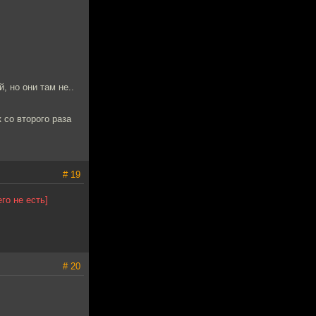
, но они там не..
 со второго раза
# 19
го не есть]
# 20