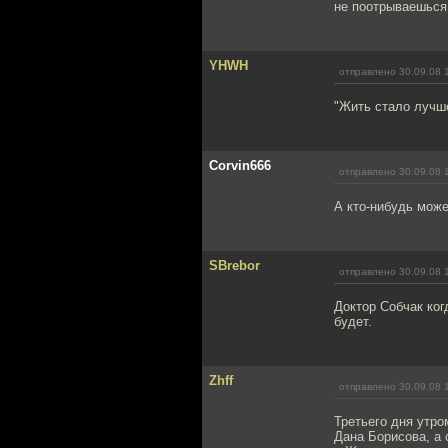
не поотрываешься
YHWH
отправлено 30.09.08 
"Жить стало лучше
Corvin666
отправлено 30.09.08 
А кто-нибудь може
SBrebor
отправлено 30.09.08 
Доктор Собчак ког
будет.
Zhff
отправлено 30.09.08 
Третьего дня утро
Дана Борисова, а 