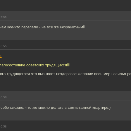
16:55
нам кое-что перепало - не все же безработным!!!
16:55
1
благосостояние советских трудящихся!!!
ского трудящегося это вызывает нездоровое желание весь мир насилья р
16:58
себе сложно, что же можно делать в семиэтажной квартире.)
16:58