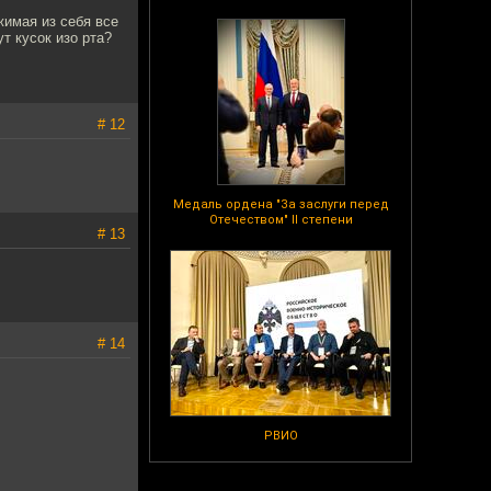
жимая из себя все
т кусок изо рта?
# 12
Медаль ордена "За заслуги перед
Отечеством" II степени
# 13
!
# 14
РВИО