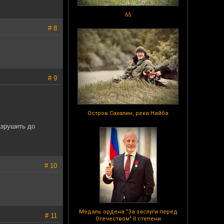
65
# 8
# 9
Остров Сахалин, река Найба
азрушить до
# 10
Медаль ордена "За заслуги перед
# 11
Отечеством" II степени