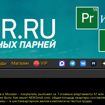
оды
Магазин
VIP
а в Москве – покупатель выложил за 7-этажные апартаменты 67 млн е
 не было. Как пишет NEWSmsk.com, общая площадь квартиры составляе
сквы — в шестиквартирном жилом комплексе на Чиcтых прудах.