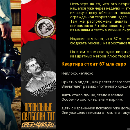
Несмотря на то, что это втори
нашелся уже через неделю — эт
высокую цену объясняет неско
огражденной территории. Здесь
Там же расположены девять о
невозможно. Чтобы попасть домо
из машины и сесть в личный лифт
Издание отмечает, что 67 млн е
бюджета Москвы на восстановл
На этом фоне еще одна кварти
квадратных метров плюс терраса)
Квартира стоит 67 млн евро
Неплохо, неплохо.
Приятно видеть, как растёт благосос
Впечатляет размах ипотечного креди
Жить стало лучше, стало веселее.
Особенно состоятельным парням.
Дети с израненной психикой уже дога
Они уже шлют письма о том, что так