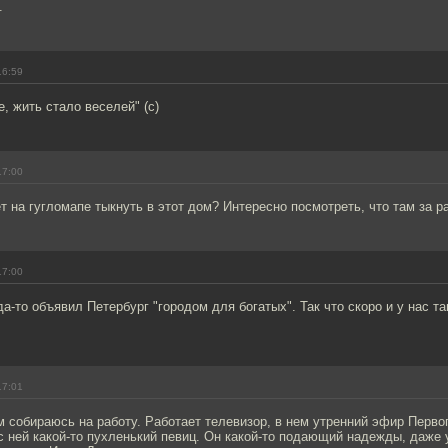
.
16:59
, жить стало веселей" (с)
17:00
т на гугломапе тыкнуть в этот дом? Интересно посмотреть, что там за р
17:00
да-то объявил Петербург "городом для богатых". Так что скоро и у нас та
17:01
м собираюсь на работу. Работает телевизор, в нем утренний эфир Перво
с ней какой-то пухленький певиц. Он какой-то подающий надежды, даже