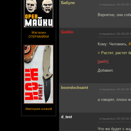
Бабуля
отправлено 30.09.08 
Вероятно, они соб
Goblin
Магазин
отправлено 30.09.08 
ОПЕРМАЙКИ
Кому: Человекъ,
#
> Растет, растет 
[рж0т]
Добавил.
boondocksaint
отправлено 30.09.08 
а говорят, плохо 
Империя ножей
d_test
отправлено 30.09.08 
Что же будет с ж