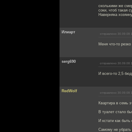
сколькими же смер
соки, чтоб такая 
Наверняка хозяину
Илиарт
отправлено 30.09.08 
Меня что-то резко
serg690
отправлено 30.09.08 
И всего-то 2,5 бю
RedWolf
отправлено 30.09.08 
Квартира в семь э
В туалет стало бы
И кстати как быть
Самому не убрать