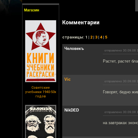
Магазин
Комментарии
cтраницы: 1 |
2
|
3
|
4
|
5
Человекъ
отправлено 30.09.08 
Растет, растет бл
Vic
отправлено 30.09.08 
Советские
Говорят, бедно жив
учебники 1940-50х
годов
NikDED
отправлено 30.09.08 
на завтраках экон