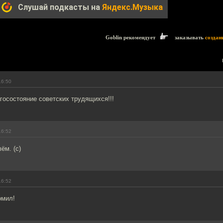
Слушай подкасты на
Яндекс.Музыка
Goblin рекомендует
заказывать
создан
16:50
агосостояние советских трудящихся!!!
16:52
ём. (с)
16:52
омил!