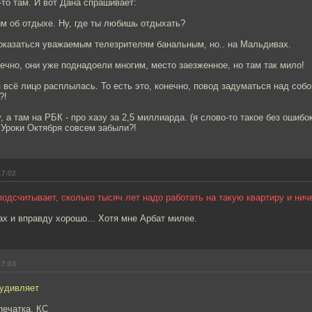
то там. И вот Дана спрашивает:
им об отдыхе. Ну, где ты любишь отдыхать?
показаться уважаемым телезрителям банальным, но.. на Мальдивах.
онечно, они уже поднадоели многим, место заезженное, но там так мило!
 всё лицо расплылась. То есть это, конечно, повод задуматься над собой
?!
 а там на РБК - про хазу за 2,5 миллиарда. (я слово-то такое без ошибок
 Уроки Октября совсем забыли?!
17:02
подсчитывает, сколько тысяч лет надо работать на такую квартиру и ниче
х и вправду хорошо... Хотя мне Арбат милее.
17:03
 удивляет
печатка. КС