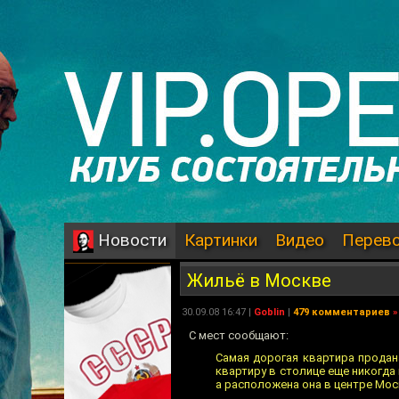
Картинки
Видео
Перев
Новости
Жильё в Москве
30.09.08 16:47 |
Goblin
|
479 комментариев
»
С мест сообщают:
Самая дорогая квартира продан
квартиру в столице еще никогда
а расположена она в центре Мо