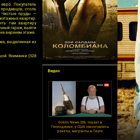
 евро. Покупатель
 продавцов, столь
и Чистые пруды —
иэтажных квартир.
ить там квартиру
ичный гараж, выйти
 на верхнем этаже.
мма, выделенная из
шой Якиманке (528
.
Видео
Goblin News 206: теракт в
Геленджике, у США закончились
ракеты, мигранты в Сеуте