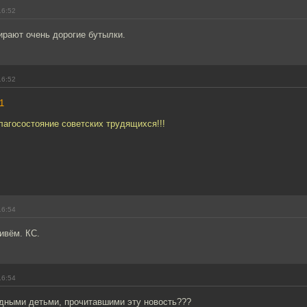
16:52
ирают очень дорогие бутылки.
16:52
1
благосостояние советских трудящихся!!!
16:54
живём. КС.
16:54
адными детьми, прочитавшими эту новость???