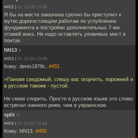
#452 |
01.10.08 13:06
Я бы на месте заказчика срочно бы приступил к
жутко дорогостоящим работам по углублению
фундамента и постройки дополнительных 7-ми
этажей вниз. Не надо оставлять уязвимых мест в
понтах.
NN13
»
#453 |
01.10.08 13:08
Кому: denis1978c,
#451
>Панове свидомый, спешу вас огорчить, порожний и
в русском такоже - пустой.
Не смею спорить. Просто в русском языке это слово
встречал намного реже, чем в украинском.
split
»
#454 |
01.10.08 13:44
Кому: NN13,
#450