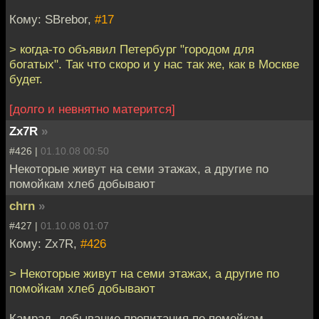
Кому: SBrebor,
#17
> когда-то объявил Петербург "городом для
богатых". Так что скоро и у нас так же, как в Москве
будет.
[долго и невнятно матерится]
Zx7R
»
#426 |
01.10.08 00:50
Некоторые живут на семи этажах, а другие по
помойкам хлеб добывают
chrn
»
#427 |
01.10.08 01:07
Кому: Zx7R,
#426
> Некоторые живут на семи этажах, а другие по
помойкам хлеб добывают
Камрад, добывание пропитания по помойкам