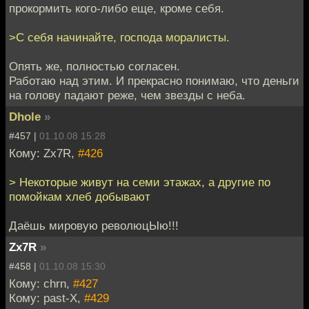
прокормить кого-либо еще, кроме себя.
>С себя начинайте, господа моралисты.
Опять же, полностью согласен.
Работаю над этим. И прекрасно понимаю, что деньги
на голову падают реже, чем звезды с неба.
Dhole
»
#457 |
01.10.08 15:28
Кому: Zx7R,
#426
> Некоторые живут на семи этажах, а другие по
помойкам хлеб добывают
Даёшь мировую революцЫю!!!
Zx7R
»
#458 |
01.10.08 15:30
Кому: chrn,
#427
Кому: past-X,
#429