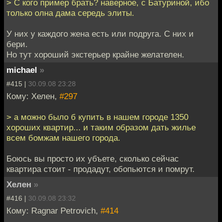
> С кого пример брать? наверное, с Батуриной, ибо
только олна дама середь элиты.
У них у каждого жена есть или подруга. С них и
бери.
Но тут хороший экстерьер крайне желателен.
michael
»
#415 |
30.09.08 23:28
Кому: Хелен,
#297
> а можно было б купить в нашем городе 1350
хороших квартир... и таким образом дать жилье
всем бомжам нашего города.
Боюсь вы просто их убъете, сколько сейчас
квартира стоит - продадут, обопьются и помрут.
Хелен
»
#416 |
30.09.08 23:32
Кому: Ragnar Petrovich,
#414