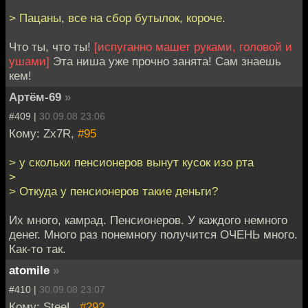
> Пацаны, все на сбор бутылок, короче.
Что ты, что ты!
[испуганно машет руками, головой и
ушами]
Эта ниша уже прочно занята! Сам знаешь
кем!
Артём-69
»
#409 |
30.09.08 23:06
Кому: Zx7R,
#95
> у скольки пенсионеров вынут кусок изо рта
>
> Откуда у пенсионеров такие деньги?
Их много, камрад. Пенсионеров. У каждого немного
денег. Много раз понемногу получится ОЧЕНЬ много.
Как-то так.
atomile
»
#410 |
30.09.08 23:07
Кому: SteeL,
#292