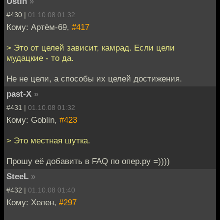
Ustin
»
#430 |
01.10.08 01:32
Кому: Артём-69,
#417
> Это от целей зависит, камрад. Если цели
мудацкие - то да.
Не не цели, а способы их целей достижения.
past-X
»
#431 |
01.10.08 01:32
Кому: Goblin,
#423
> Это местная шутка.
Прошу её добавить в FAQ по опер.ру =))))
SteeL
»
#432 |
01.10.08 01:40
Кому: Хелен,
#297