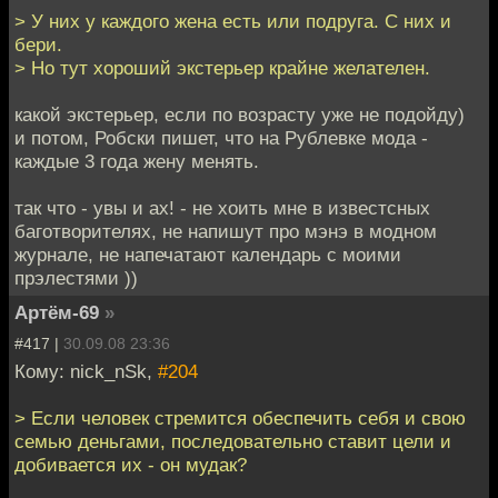
> У них у каждого жена есть или подруга. С них и
бери.
> Но тут хороший экстерьер крайне желателен.
какой экстерьер, если по возрасту уже не подойду)
и потом, Робски пишет, что на Рублевке мода -
каждые 3 года жену менять.
так что - увы и ах! - не хоить мне в известсных
баготворителях, не напишут про мэнэ в модном
журнале, не напечатают календарь с моими
прэлестями ))
Артём-69
»
#417 |
30.09.08 23:36
Кому: nick_nSk,
#204
> Если человек стремится обеспечить себя и свою
семью деньгами, последовательно ставит цели и
добивается их - он мудак?