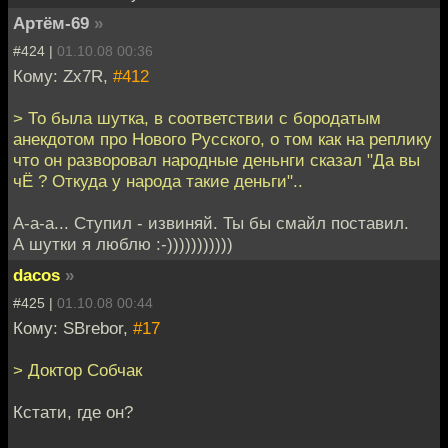
Артём-69
»
#424 |
01.10.08 00:36
Кому: Zx7R,
#412
> То была шутка, в соответствии с бородатым
анекдотом про Нового Русского, о том как на реплику
что он разворовал народные деньнги сказал "Да вы
чЁ ? Откуда у народа такие деньги"..
А-а-а... Ступил - извиняй. Ты бы смайл поставил.
А шутки я люблю :-)))))))))))
dacos
»
#425 |
01.10.08 00:44
Кому: SBrebor,
#17
> Доктор Собчак
Кстати, где он?