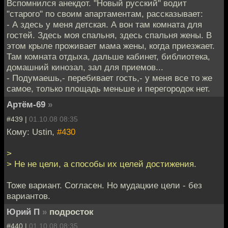
Вспомнился анекдот. "Новый русский" водит
"старого" по своим апартаментам, рассказывает:
- А здесь у меня детская. А вон там комната для
гостей. Здесь моя спальня, здесь спальня жены. В
этом крыле проживает мама жены, когда приезжает.
Там комната отдыха, дальше кабинет, библиотека,
домашний кинозал, зал для приемов...
- Подумаешь,- перебивает гость,- у меня все то же
самое, только площадь меньше и перегородок нет.
Артём-69
»
#439 |
01.10.08 08:35
Кому: Ustin,
#430
>
> Не не цели, а способы их целей достижения.
Тоже вариант. Согласен. Но мудацкие цели - без
вариантов.
Юрий П
»
подросток
#440 |
01.10.08 08:35