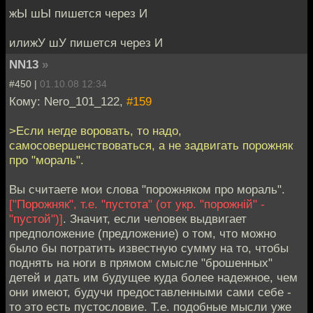
жЫ шЫ пишется через И
илижУ шУ пишется через И
NN13
»
#450 |
01.10.08 12:34
Кому: Nero_101_122,
#159
>Если негде воровать, то надо,
самосовершенствоваться, а не задвигать порожняк
про "мораль".
Вы считаете мои слова "порожняком про мораль".
["Порожняк", т.е. "пустота" (от укр. "порожнiй" -
"пустой")]
. Значит, если человек выдвигает
предположение (предложение) о том, что можно
было бы потратить известную сумму на то, чтобы
поднять на ноги в прямом смысле "брошенных"
детей и дать им будущее куда более надежное, чем
они имеют, будучи предоставленными сами себе -
то это есть пустословие. Т.е. подобные мысли уже