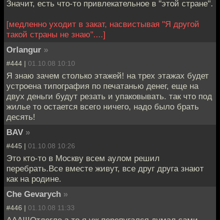
Значит, есть что-то привлекательное в "этой стране".
[медленно уходит в закат, насвистывая "Я другой
такой страны не знаю"....]
Orlangur
»
#444 |
01.10.08 10:10
Я знаю зачем столько этажей! на трех этажах будет
устроена типография по печатанью денег, еще на
двух деньги будут резать и упаковывать. так что под
жилье то остается всего ничего, надо было брать
десять!
BAV
»
#445 |
01.10.08 10:26
Это кто-то в Москву всем аулом решил
перебрать.Все вместе живут, все друг друга знают
как на родине.
Che Gevarych
»
#446 |
01.10.08 11:33
ААА!!!Отлегло,а то я уж перепугался,думал сами