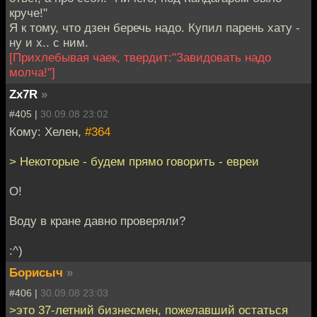
круче!"
Я к тому, что дзен беречь надо. Купил парень хату -
ну и х.. с ним.
[Прихлебывая чаек, твердит:"Завидовать надо
молча!"]
Zx7R
»
#405 |
30.09.08 23:02
Кому: Хелен,
#364
> Некоторые - будем прямо говорить - евреи
О!
Воду в кране давно проверяли?
:^)
Борисыч
»
#406 |
30.09.08 23:03
>это 37-летний бизнесмен, пожелавший остаться