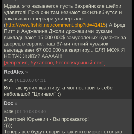
Мдааа, это называется пусть бахрейнские шейхи
удавятся! Пока они там незнают как изъябнутся и
заказывают феррари универсалы
(
http://www.fishki.net/comment.php?id=41415
) А Бред
Питт и Анджелина Джоли дрожащими руками
выкладывают 15 000 000$ замусоленых бумажек за
дворец в европе, наш 37-ми летний чувачок
выкладывает 67 000 000 за квартиру... БЛЯ МОЖ Я
НЕ ТАК ЖИВУ? ААААА!!!
[депресия, бухалово, беспорядочный секс]
RedAlex
»
#435 |
01.10.08 04:31
Вот так, купил квартиру, а мог построить себе
небольшой "Цхинвал" :)
Doc
»
#436 |
01.10.08 06:40
Дмитрий Юрьевич - Вы провакатор!
:))))
Теперь все будут спорить как и кто может столько