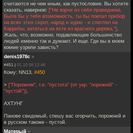
считаются не чем иным, как пустословие. Вы хотите
сказать, наверное:
["Не корчи из себя праведника.
Была бы у тебя возможность, ты бы поклал прибор
на всех этих сирот, народ и идею - и спетлял на
Каррибы, кататься на яхте из красного дерева."]
.
Жаль, что, возможно, подавляющее большинство
людей именно так и думают. И еще. Где вы в моем
комме узрели зависть?
denis1978c
»
#451 |
01.10.08 12:46
Кому: NN13,
#450
>
["Порожняк", т.е. "пустота" (от укр. "порожнiй" -
"пустой")]
.
АХТУНГ
Панове свидомый, спешу вас огорчить, порожний и
в русском такоже - пустой.
Матерый
»