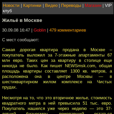
Новости
|
Картинки
|
Видео
|
Переводы
|
Магазин
|
VIP
клуб
Жильё в Москве
30.09.08 16:47
|
Goblin
|
479 комментариев
С мест сообщают:
Самая дорогая квартира продана в Москве –
покупатель выложил за 7-этажные апартаменты 67
млн евро. Таких цен за квартиру в столице еще
никогда не было. Как пишет NEWSmsk.com, общая
площадь квартиры составляет 1300 кв. метров, а
расположена она в центре Москвы — в
шестиквартирном жилом комплексе на Чиcтых
прудах.
Несмотря на то, что это вторичное жилье, стоимость
квадратного метра в ней превысила 51 тыс. евро.
Покупатель нашелся уже через неделю — это 37-
летний бизнесмен, пожелавший остаться