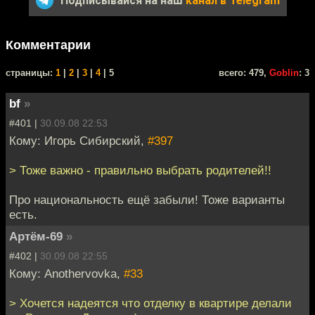
Подписывайся на наш
канал в Telegram
Комментарии
cтраницы:
1
|
2
|
3
|
4
| 5
всего: 479,
Goblin
: 3
bf
»
#401 |
30.09.08 22:53
Кому: Игорь Сибирский,
#397
> Тоже важно - правильно выбрать родителей!!
Про национальность ещё забыли! Тоже варианты
есть.
Артём-69
»
#402 |
30.09.08 22:55
Кому: Anothervovka,
#33
> Хочется надеятся что отделку в квартире делали