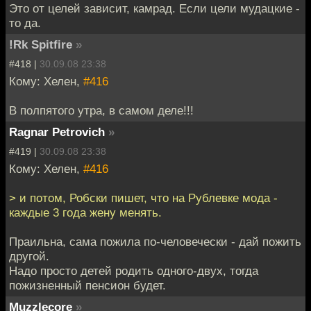
Это от целей зависит, камрад. Если цели мудацкие -
то да.
!Rk Spitfire
»
#418 |
30.09.08 23:38
Кому: Хелен,
#416
В полпятого утра, в самом деле!!!
Ragnar Petrovich
»
#419 |
30.09.08 23:38
Кому: Хелен,
#416
> и потом, Робски пишет, что на Рублевке мода -
каждые 3 года жену менять.
Праильна, сама пожила по-человечески - дай пожить
другой.
Надо просто детей родить одного-двух, тогда
пожизненный пенсион будет.
Muzzlecore
»