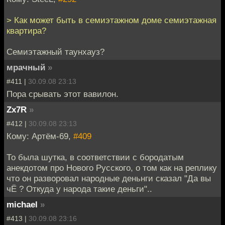
> Как может быть в семиэтажном доме семиэтажная
квартира?
Семиэтажный таунхауз?
мрачный
»
#411 |
30.09.08 23:13
Пора срывать этот вавилон.
Zx7R
»
#412 |
30.09.08 23:13
Кому: Артём-69,
#409
То была шутка, в соответствии с бородатым
анекдотом про Нового Русского, о том как на реплику
что он разворовал народные деньнги сказал "Да вы
чЁ ? Откуда у народа такие деньги"..
michael
»
#413 |
30.09.08 23:16