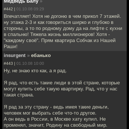
Медведь Балу
»
#442 |
01.10.08 09:29
Впечатляет! Хотя не догоню в чем прикол 7 этажей.
ну этажа 2-3 и как говориться ширко и глубоко в
стороны, а то по родному дому да на лифте с кухни
в спальню! Тяжела жизнь миллионеров! Хотя -
"каждому своё". Прям квартира Собчак из Нашей
Раши!
insurgent
»
ебанько
#443 |
01.10.08 10:00
Ну, не знаю кто как, а я рад.
Я рад, что есть такие люди в этой стране, которые
могут купить себе такую квартирку. Рад, что у нас
такая страна.
Я рад за эту страну - ведь имея такие деньги,
человек мог выбрать себе что-то другое.
А он ведь в России, в Москве хату купил. Не
променял, значит, Родину на свободный мир.