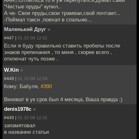
"Чистые пруды" купил..
А че- Свои пруды,свои трамваи,свой почтамт...
-Поймал такси ,поехал в спальню...
Маленький Друг
»
#447 |
01.10.08 12:01
Если я буду правильно ставить пробелы после
знаков препинания , то меня , скорее всего ,
отключат чуть позже .
W.Kin
»
#448 |
01.10.08 12:04
Кому: Бабуля,
#390
Виноват в ук срок был 4 месяца, Ваша правда :)
denis1978c
»
#449 |
01.10.08 12:31
запамятовал
в названии статьи