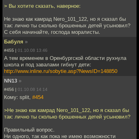
> Вы хотите сказать, наверное:
Не знаю как камрад Nero_101_122, но я сказал бы
так: лично ты сколько брошенных детей усыновил?
С себя начинайте, господа моралисты.
Бабуля
»
#455 |
01.10.08 13:46
А тем временем в Оренбургской области рухнула
школа и под завалами гибнут дети:
http://www.inline.ru/sobytie.asp?NewsID=148850
NN13
»
#456 |
01.10.08 14:14
Кому: split,
#454
>Не знаю как камрад Nero_101_122, но я сказал бы
так: лично ты сколько брошенных детей усыновил?
Правильный вопрос.
Ни одного, так как пока не имею возможности