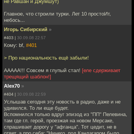
не Равшан и Джумшут)
Главное, что строили турки. Лет 10 простоИт,
небось...
Игорь Сибирский
»
#403 |
30.09.08 22:57
Кому: bf,
#401
> Про национальность ещё забыли!
ААААА!!! Совсем я глупый стал!
[еле сдерживает
трещящий шаблон!]
Alex70
»
#404 |
30.09.08 22:59
Услышав сегодня эту новость в радио, даже и не
удивился. То ли еще будет.
Вспомнился только вдруг эпизод из "ПП" Пелевина,
там где гл. герой, проезжая на новом Мерсаке,
спрашивает дорогу у "афганца". Тот цедит, не в
ответ, а про себя: "Ничего, под Кандагаром было