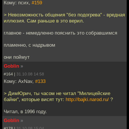
Кому: псих,
#159
> Невозможность общения "без подогрева" - вредная
иллюзия. Сам раньше в это верил.
главное - немедленно пояснить это собравшимся
пламенно, с надрывом
они поймут
Goblin
»
#164 |
31.10.08 14:58
Кому: AxNav,
#133
> ДимЮрич, ты часом не читал "Милицейские
байки", которые висят тут:
http://bajki.narod.ru/
?
Читал, в 1996 году.
Goblin
»
#178 |
31.10.08 15:04