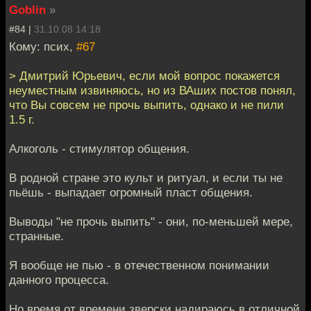
Goblin
»
#84 |
31.10.08 14:18
Кому: псих,
#67
> Дмитрий Юрьевич, если мой вопрос покажется
неуместным извиняюсь, но из ВАших постов понял,
что Вы совсем не прочь выпить, однако и не пили
1.5 г.
Алкоголь - стимулятор общения.
В родной стране это культ и ритуал, и если ты не
пьёшь - выпадает огромный пласт общения.
Выводы "не прочь выпить" - они, по-меньшей мере,
странные.
Я вообще не пью - в отечественном понимании
данного процесса.
Но время от времени зверски надираюсь в отличной