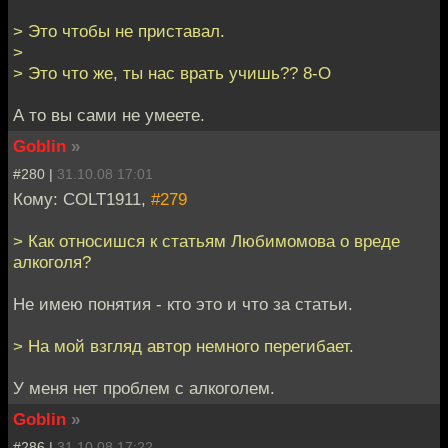
> Это чтобы не приставал.
>
> Это что же, ты нас врать учишь?? 8-O
А то вы сами не умеете.
Goblin
»
#280 |
31.10.08 17:01
Кому: COLT1911,
#279
> Как относишся к статьям Любимомова о вреде
алкоголя?
Не имею понятия - кто это и что за статьи.
> На мой взгляд автор немного перегибает.
У меня нет проблем с алкоголем.
Goblin
»
#286 |
31.10.08 17:22