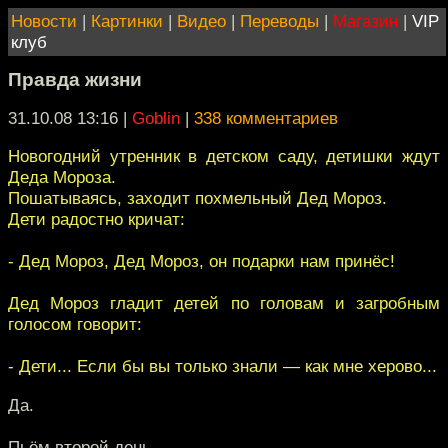
Новости
|
Картинки
|
Видео
|
Переводы
|
Магазин
|
VIP
клуб
Правда жизни
31.10.08 13:16
|
Goblin
|
338 комментариев
Новогодний утренник в детском саду, детишки ждут
Деда Мороза.
Пошатываясь, заходит похмельный Дед Мороз.
Дети радостно кричат:
- Дед Мороз, Дед Мороз, он подарки нам принёс!
Дед Мороз гладит детей по головам и загробным
голосом говорит:
- Дети... Если бы вы только знали — как мне херово...
Да.
Пьём второй день.