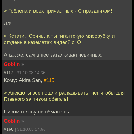
> Гоблена и всех причастных - С праздником!
Да!
> Кстати, Юричь, а ты гигантскую мясорубку и
студень в казематах видел? о_О
А как же, сам в неё заталкивал невинных.
Goblin
»
#117 |
31.10.08 14:36
Кому: Akira San,
#115
> Анекдоты все пошли расказывать, нет чтобы для
Главного за пивом сбегать!
Пивом голову не обманешь.
Goblin
»
#160 |
31.10.08 14:56