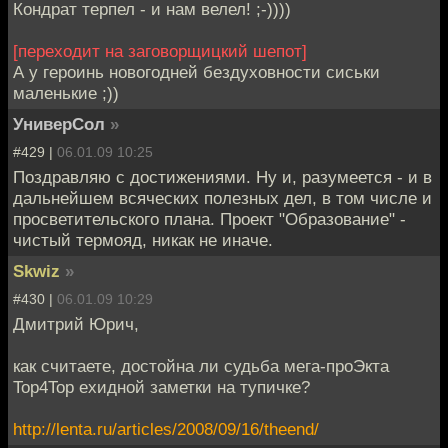
Кондрат терпел - и нам велел! ;-))))
[переходит на заговорщицкий шепот]
А у героинь новогодней бездуховности сиськи
маленькие ;))
УниверСол
»
#429 |
06.01.09 10:25
Поздравляю с достижениями. Ну и, разумеется - и в
дальнейшем всяческих полезных дел, в том числе и
просветительского плана. Проект "Образование" -
чистый термояд, никак не иначе.
Skwiz
»
#430 |
06.01.09 10:29
Дмитрий Юрич,
как считаете, достойна ли судьба мега-проЭкта
Top4Top ехидной заметки на тупичке?
http://lenta.ru/articles/2008/09/16/theend/