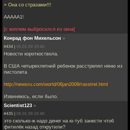
> Она со стразами!!!
ААААА1!
[с воплем выбросился из окна]
Конрад фон Михельсон
»
#434 |
06.01.09 10:40
Новости короткоствола.
В США четырехлетний ребенок расстрелял няню из
пистолета
http://newsru.com/world/06jan2009/rasstrel.html
Извиняюсь, если было.
Scientist123
»
#435 |
06.01.09 10:40
это сколько-ж надо денег на ю-туб занести чтоб
фитилёк назад открутили?