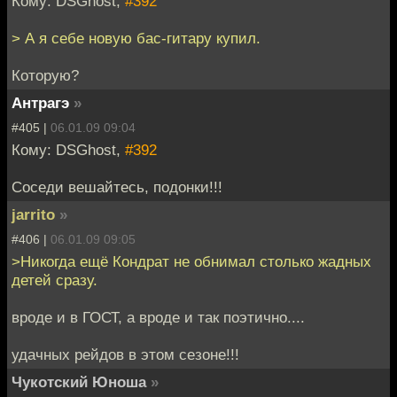
Кому: DSGhost,
#392
> А я себе новую бас-гитару купил.
Которую?
Антрагэ
»
#405 |
06.01.09 09:04
Кому: DSGhost,
#392
Соседи вешайтесь, подонки!!!
jarrito
»
#406 |
06.01.09 09:05
>Никогда ещё Кондрат не обнимал столько жадных
детей сразу.
вроде и в ГОСТ, а вроде и так поэтично....
удачных рейдов в этом сезоне!!!
Чукотский Юноша
»