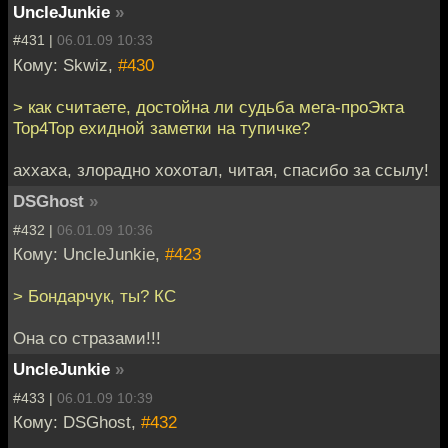
UncleJunkie
»
#431 |
06.01.09 10:33
Кому: Skwiz,
#430
> как считаете, достойна ли судьба мега-проЭкта
Top4Top ехидной заметки на тупичке?
аххаха, злорадно хохотал, читая, спасибо за ссылу!
DSGhost
»
#432 |
06.01.09 10:36
Кому: UncleJunkie,
#423
> Бондарчук, ты? КС
Она со стразами!!!
UncleJunkie
»
#433 |
06.01.09 10:39
Кому: DSGhost,
#432