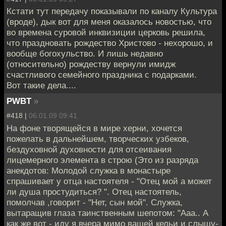
Кстати тут передачу показывали по каналу Культура
(вроде), дык вот для меня оказалось новостью, что
во времена суровой инквизиции церковь решила,
что праздновать рождество Христово - нехорошо, и
вообще богохульство. И лишь недавно
(относительно) рождеству вернули имидж
счастливого семейного праздника с подарками.
Вот такие дела....
PWBT
»
#418 |
06.01.09 09:41
На фоне творящейся в мире херни, хочется
пожелать в дальнейшем, творческих узбеков,
бездуховной духовности для отсеивания
лицемерного элемента в строю (Это из разряда
анекдотов: Молодой служка в монастыре
спрашивает у отца настоятеля - "Отец мой а может
ли душа простудиться? ". Отец настоятель,
помолчав ,говорит - "Нет, сын мой". Служка,
вытаращив глаза таинственным шепотом: "Ааа.. А
как же вот - иду я вчера мимо вашей кельи и слышу-