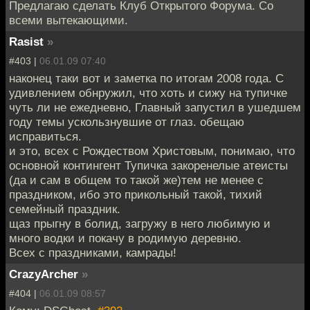
Предлагаю сделать Клуб Открытого Форума. Со
всеми вытекающими.
Rasist
»
#403 |
06.01.09 07:40
наконец таки вот и заметка по итогам 2008 года. С
удивлением обнружил, что хоть и сижу на тупичке
чуть ли не ежедневно, Главный запустил в ушедшем
году темы ускользнувшие от глаз. обещаю
исправиться.
и это, всех с Рождеством Христовым, понимаю, что
основной контингент Тупичка закоренелые атеисты
(да и сам в общем то такой же)тем не менее с
праздником, ибо это прикольный такой, тихий
семейный праздник.
щаз прыгну в болид, загружу в него любимую и
много водки и покачу в родимую деревню.
Всех с праздниками, камрады!
CrazyArcher
»
#404 |
06.01.09 08:57