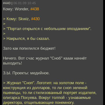
#440 |
06.01.09 10:45
Кому: Wonder,
#438
> Кому: Skwiz,
#430
>
> "Портал открылся с небольшим опозданием".
>
> Накрылся, я бы сказал.
Зато как попилился бюджет!
Ничего. Вот счас журнал "Сноб" кааак начнёт
выходить!
З.Ы. Проекты: медийное.
> Журнал "Сноп". Логотип: на золотом поле -
конструкция из долларов, то ли сноп зеленой
пшеницы, то ли стилизованный портрет издателя,
олигарха Похуева. Вокруг толпой - узнаваемые
директора, отщипывающие понемногу.