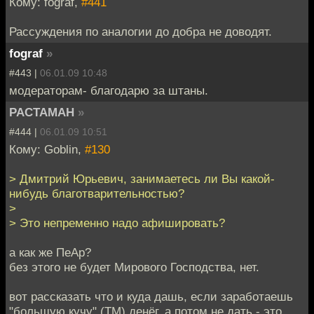
Кому: fograf,
#441
Рассуждения по аналогии до добра не доводят.
fograf
»
#443 |
06.01.09 10:48
модераторам- благодарю за штаны.
PACTAMAH
»
#444 |
06.01.09 10:51
Кому: Goblin,
#130
> Дмитрий Юрьевич, занимаетесь ли Вы какой-
нибудь благотварительностью?
>
> Это непременно надо афишировать?
а как же ПеАр?
без этого не будет Мирового Господства, нет.
вот рассказать что и куда дашь, если заработаешь
"большую кучу" (TM) денёг, а потом не дать - это