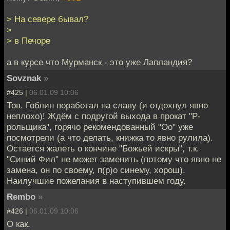
> На севере бывал?
>
> в Печоре
а в курсе что Мурманск - это уже Лапландия?
Sovznak
»
#425 |
06.01.09 10:06
Тов. Гоблин поработал на славу (и отдохнул явно
неплохо)! Ждём с подругой выхода в прокат "Р-
рольщика", горячо рекомендованный "Оо" уже
посмотрели (а что делать, книжка то явно рулила).
Остается жалеть о кончине "Божьей искры", т.к.
"Синий Фил" не может заменить (потому что явно не
замена, он по своему, п(р)о синему, хорош).
Наилучшие пожелания в наступившем году.
Rembo
»
#426 |
06.01.09 10:06
О как.