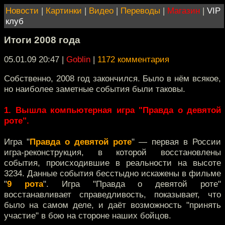
Новости
|
Картинки
|
Видео
|
Переводы
|
Магазин
|
VIP
клуб
Итоги 2008 года
05.01.09 20:47
|
Goblin
|
1172 комментария
Собственно, 2008 год закончился. Было в нём всякое,
но наиболее заметные события были таковы.
1. Вышла компьютерная игра "Правда о девятой
роте".
Игра "
Правда о девятой роте
" — первая в России
игра-реконструкция, в которой восстановлены
события, происходившие в реальности на высоте
3234. Данные события бесстыдно искажены в фильме
"
9 рота
". Игра "Правда о девятой роте"
восстанавливает справедливость, показывает, что
было на самом деле, и даёт возможность "принять
участие" в бою на стороне наших бойцов.