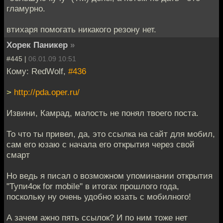
гламурно.
втихаря помогать никакого резону нет.
Хорек Паникер
»
#445 |
06.01.09 10:51
Кому: RedWolf,
#436
>
http://pda.oper.ru/
Извини, Камрад, малость не понял твоего поста.
То что ты привел, да, это ссылка на сайт для мобил,
сам его юзаю с начала его открытия через свой
смарт
Но ведь я писал о возможном упоминании открытия
"Тупи4ок for mobile" в итогах прошлого года,
поскольку ну очень удобно юзать с мобилного!
А зачем ажно пять ссылок? И по ним тоже нет