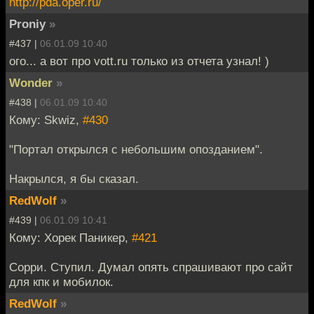
http://pda.oper.ru/
Proniy
»
#437 |
06.01.09 10:40
ого... а вот про vott.ru только из отчета узнал! )
Wonder
»
#438 |
06.01.09 10:40
Кому: Skwiz,
#430
"Портал открылся с небольшим опозданием".
Накрылся, я бы сказал.
RedWolf
»
#439 |
06.01.09 10:41
Кому: Хорек Паникер,
#421
Сорри. Ступил. Думал опять спрашивают про сайт
для кпк и мобилок.
RedWolf
»