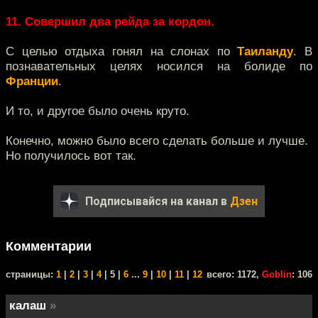
11. Совершил два рейда за кордон.
С целью отдыха гонял на слонах по
Таиланду
. В
познавательных целях носился на болиде по
Франции
.
И то, и другое было очень круто.
Конечно, можно было всего сделать больше и лучше.
Но получилось вот так.
Подписывайся на канал в
Дзен
Комментарии
cтраницы:
1
|
2
|
3
|
4
| 5 |
6
...
9
|
10
|
11
|
12
всего: 1172,
Goblin
: 106
калаш
»