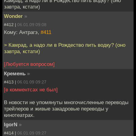
Камрад, а надо ли в Рождество пить водку? (оно
завтра, кстати)
Wonder
»
#412 |
06.01.09 09:08
Кому: Антрагэ,
#411
> Камрад, а надо ли в Рождество пить водку? (оно
завтра, кстати)
[Любуется вопросом]
Кремень
»
#413 |
06.01.09 09:27
[в комментсах не был]
В новости не упомянуты многочисленные переводы
трейлеров и живые закадровые переводы у
кинотеатрах.
IgorN
»
#414 |
06.01.09 09:27