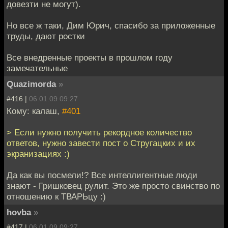
довезти не могут).
Но все ж таки, Дим Юрич, спасибо за приложенные
труды, дают ростки
Все внедренные проекты в прошлом году
замечательные
Quazimorda
»
#416 |
06.01.09 09:27
Кому: калаш,
#401
> Если нужно получить рекордное количество
ответов, нужно завести пост о Стругацких и их
экранизациях :)
Да как вы посмели!? Все интеллигентные люди
знают - Гришковец рулит. Это же просто свинство по
отношению к ТВАРЬцу :)
hovba
»
#417 |
06.01.09 09:27