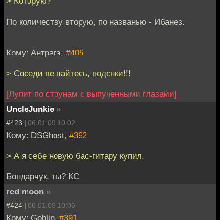
> Которую?
По количеству вторую, по названью - Ибанез.
Кому: Антрагэ,
#405
> Соседи вешайтесь, подонки!!!
[Лупит по струнам с выпученными глазами]
UncleJunkie
»
#423 |
06.01.09 10:02
Кому: DSGhost,
#392
> А я себе новую бас-гитару купил.
Бондарчук, ты? КС
red moon
»
#424 |
06.01.09 10:06
Кому: Goblin,
#391