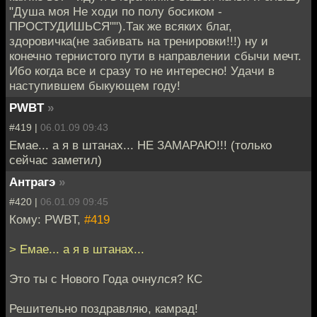
"Душа моя Не ходи по полу босиком -
ПРОСТУДИШЬСЯ"").Так же всяких благ,
здоровичка(не забивать на тренировки!!!) ну и
конечно тернистого пути в направлении сбычи мечт.
Ибо когда все и сразу то не интересно! Удачи в
наступившем быкующем году!
PWBT
»
#419 |
06.01.09 09:43
Емае... а я в штанах... НЕ ЗАМАРАЮ!!! (только
сейчас заметил)
Антрагэ
»
#420 |
06.01.09 09:45
Кому: PWBT,
#419
> Емае... а я в штанах...
Это ты с Нового Года очнулся? КС
Решительно поздравляю, камрад!