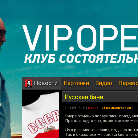
Картинки
Видео
Перев
Новости
Русская баня
11.01.09 15:05 |
Goblin
|
94 комментария
»
Вчера отменно попарились: праздники
Пришли под вечер, после восьми — ни
Ну а раз никого, значит, воды на пол 
Так и оказалось — парилка была гото