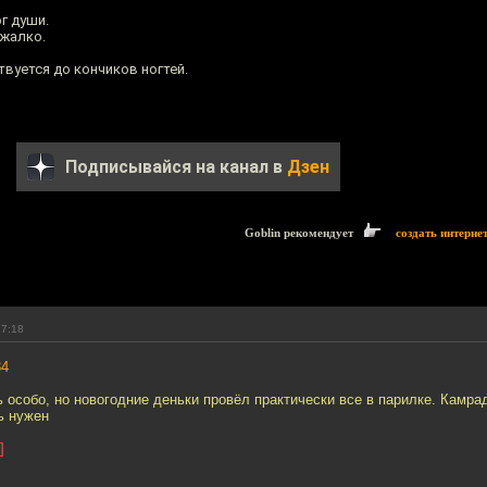
г души.
 жалко.
вуется до кончиков ногтей.
Подписывайся на канал в
Дзен
Goblin рекомендует
создать интерне
17:18
34
 особо, но новогодние деньки провёл практически все в парилке. Камра
ь нужен
]