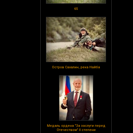
65
Остров Сахалин, река Найба
Медаль ордена "За заслуги перед
Отечеством" II степени