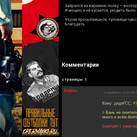
Забрался на верхнюю полку — востор
И мощно, и не кусается, уходить было
Утром просыпаешься, туловище чувст
Благодать.
Комментарии
cтраницы: 1
Goblin
отправлено 11.01.09 
Кому: дядяГСС,
#
> Бань не люитель
много и всём блят
[смотрит с ужасом