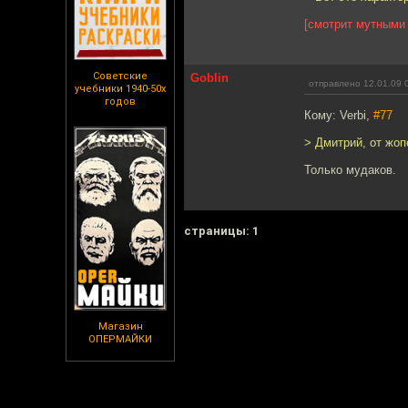
[смотрит мутными
Советские
Goblin
отправлено 12.01.09 
учебники 1940-50х
годов
Кому: Verbi,
#77
> Дмитрий, от жо
Только мудаков.
cтраницы: 1
Магазин
ОПЕРМАЙКИ