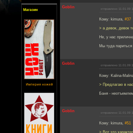
Goblin
отправлено 11.01.09 
Магазин
Кому: kimura,
#37
> а девок, девок т
Не, у нас приличн
Мы туда париться
Goblin
отправлено 11.01.09 
Кому: Kalina-Malin
> Предлагаю в нас
Империя ножей
Баня - неотъемле
Goblin
отправлено 11.01.09 
Кому: kimura,
#51
> Вот это характе