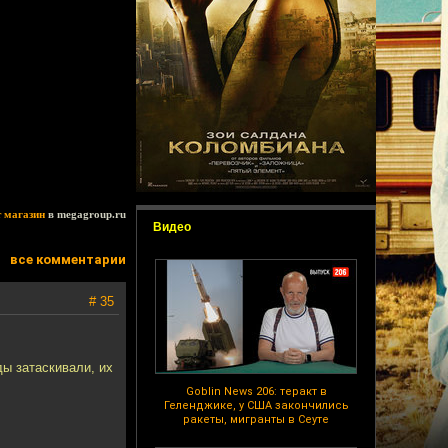
т магазин
в megagroup.ru
Видео
все комментарии
# 35
ды затаскивали, их
Goblin News 206: теракт в
Геленджике, у США закончились
ракеты, мигранты в Сеуте