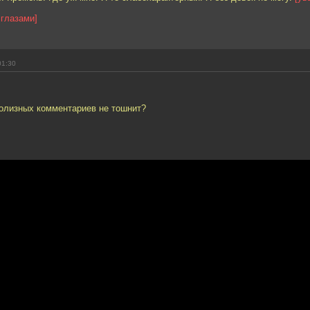
 глазами]
01:30
полизных комментариев не тошнит?