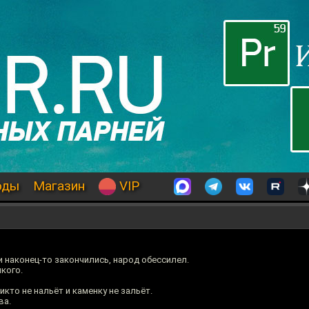
оды
Магазин
VIP
 наконец-то закончились, народ обессилел.
кого.
никто не нальёт и каменку не зальёт.
ва.