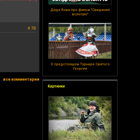
Дядя Вова про фильм "Свидание
вслепую"
# 78
О предстоящем Турнире Святого
Георгия
все комментарии
Картинки