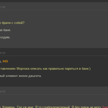
17:26
о брали с собой?
ая баня.
 ходим.
19:23
a,
#49
тавлениях Морлока описать как правильно париться в бане:)
мый элемент жизни джыгита.
19:33
р. Кремень. Где уж мне. Я то слабохарактерный. Я без девок не могу.
[ув