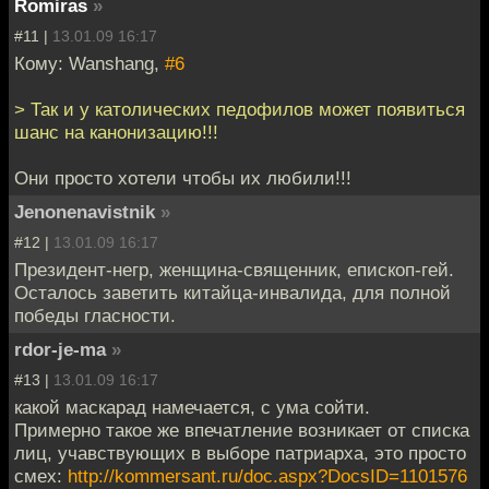
Romiras
»
#11 |
13.01.09 16:17
Кому: Wanshang,
#6
> Так и у католических педофилов может появиться
шанс на канонизацию!!!
Они просто хотели чтобы их любили!!!
Jenonenavistnik
»
#12 |
13.01.09 16:17
Президент-негр, женщина-священник, епископ-гей.
Осталось заветить китайца-инвалида, для полной
победы гласности.
rdor-je-ma
»
#13 |
13.01.09 16:17
какой маскарад намечается, с ума сойти.
Примерно такое же впечатление возникает от списка
лиц, учавствующих в выборе патриарха, это просто
смех:
http://kommersant.ru/doc.aspx?DocsID=1101576