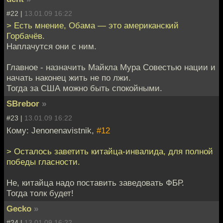
#22 |
13.01.09 16:22
> Есть мнение, Обама — это американский
Горбачёв.
Наплачутся они с ним.
Главное - назначить Майкла Мура Совестью нации и
начать наконец жить не по лжи.
Тогда за США можно быть спокойными.
SBrebor
»
#23 |
13.01.09 16:22
Кому: Jenonenavistnik,
#12
> Осталось заветить китайца-инвалида, для полной
победы гласности.
Не, китайца надо поставить заведовать ФБР.
Тогда толк будет!
Gecko
»
#24 |
13.01.09 16:22