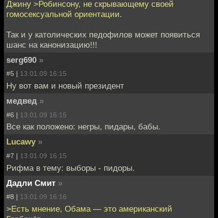
Джину >Робинсону, не скрывающему своей
гомосексуальной ориентации.
Так и у католических педофилов может появиться
шанс на канонизацию!!!
serg690
»
#5 |
13.01.09 16:15
Ну вот вам и новый президент
медвед
»
#6 |
13.01.09 16:15
Все как положено: негры, пидары, бабы.
Lucawy
»
#7 |
13.01.09 16:15
Рифма в тему: выборы - пидоры.
Дадли Смит
»
#8 |
13.01.09 16:16
>Есть мнение, Обама — это американский