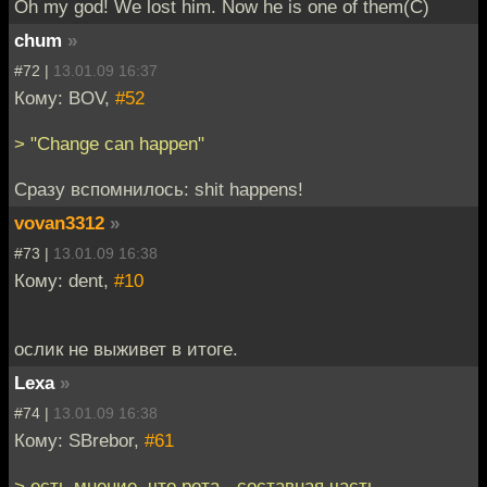
Oh my god! We lost him. Now he is one of them(C)
chum
»
#72 |
13.01.09 16:37
Кому: BOV,
#52
> "Change can happen"
Сразу вспомнилось: shit happens!
vovan3312
»
#73 |
13.01.09 16:38
Кому: dent,
#10
ослик не выживет в итоге.
Lexa
»
#74 |
13.01.09 16:38
Кому: SBrebor,
#61
> есть мнение, что рота - составная часть