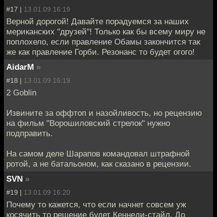
#17 |
13.01.09 16:19
Верной дорогой! Давайте порадуемся за наших
мериканских "друзей"! Только как бы всему миру не
поплохело, если правление Обамы закончится так
же как правление Горби. Резонанс то будет огого!
AidarM
»
#18 |
13.01.09 16:19
2 Goblin
Извините за оффтоп и назойливость, но рецензию
на фильм "Ворошиловский стрелок" нужно
подправить.
На самом деле Шарапов командовал штрафной
ротой, а не батальоном, как сказано в рецензии.
SVN
»
#19 |
13.01.09 16:20
Почему то кажется, что если начнет совсем уж
косячить то решение будет Кеннеди-стайл. До