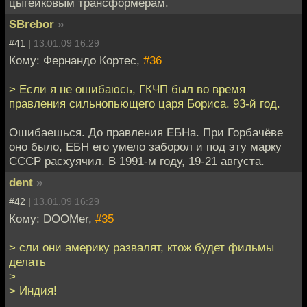
цыгейковым трансформерам.
SBrebor
»
#41 |
13.01.09 16:29
Кому: Фернандо Кортес,
#36
> Если я не ошибаюсь, ГКЧП был во время
правления сильнопьющего царя Бориса. 93-й год.
Ошибаешься. До правления ЕБНа. При Горбачёве
оно было, ЕБН его умело заборол и под эту марку
СССР расхуячил. В 1991-м году, 19-21 августа.
dent
»
#42 |
13.01.09 16:29
Кому: DOOMer,
#35
> сли они америку развалят, ктож будет фильмы
делать
>
> Индия!