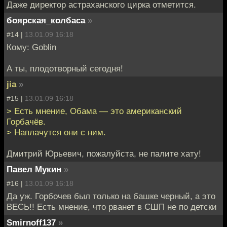
Даже директор астраханского цирка отметится.
боярская_колбаса
»
#14 |
13.01.09 16:18
Кому: Goblin
А ты, плодотворный сегодня!
jia
»
#15 |
13.01.09 16:18
> Есть мнение, Обама — это американский
Горбачёв.
> Наплачутся они с ним.
Дмитрий Юрьевич, пожалуйста, не палите хату!
Павел Мукин
»
#16 |
13.01.09 16:18
Да уж. Горбочев был только на башке черный, а это
ВЕСЬ!! Есть мнение, что рванет в СШП не по детски
Smirnoff137
»