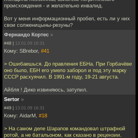
происхождения - и желательно инвалид.
Вот у меня информационный пробел, есть ли у них
свои солженицыны-резуны?
Фернандо Кортес
»
#48 |
13.01.09 16:31
Кому: SBrebor,
#41
> Ошибаешься. До правления ЕБНа. При Горбачёве
оно было, ЕБН его умело заборол и под эту марку
СССР расхуячил. В 1991-м году, 19-21 августа.
Айбля ! Дико извиняюсь, затупил.
Sertor
»
#49 |
13.01.09 16:31
Кому: AidarM,
#18
> На самом деле Шарапов командовал штрафной
ротой, а не батальоном, как сказано в рецензии.