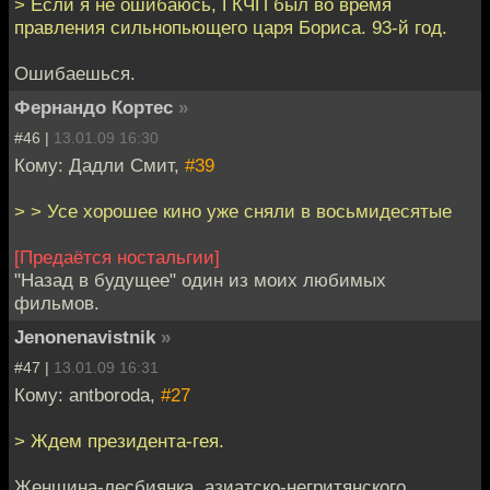
> Если я не ошибаюсь, ГКЧП был во время
правления сильнопьющего царя Бориса. 93-й год.
Ошибаешься.
Фернандо Кортес
»
#46 |
13.01.09 16:30
Кому: Дадли Смит,
#39
> > Усе хорошее кино уже сняли в восьмидесятые
[Предаётся ностальгии]
"Назад в будущее" один из моих любимых
фильмов.
Jenonenavistnik
»
#47 |
13.01.09 16:31
Кому: antboroda,
#27
> Ждем президента-гея.
Женщина-лесбиянка, азиатско-негритянского