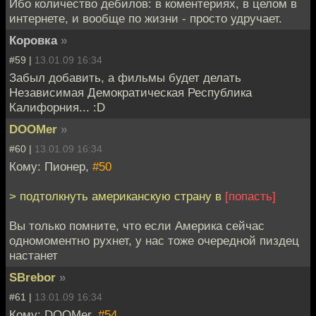
Ибо количество дебилов: в коментериях, в целом в
интернете, и вообще по жизни - просто удручает.
Коровка
»
#59 |
13.01.09 16:34
Забыл добавить, а фильмы будет делать
Независимая Демократическая Республика
Калифорния... :D
DOOMer
»
#60 |
13.01.09 16:34
Кому: Пионер,
#50
> подтолкнуть американскую страну в
[попасть]
Вы только помните, что если Америка сейчас
одномоментно рухнет, у нас тоже очередной пиздец
настанет
SBrebor
»
#61 |
13.01.09 16:34
Кому: DOOMer,
#54