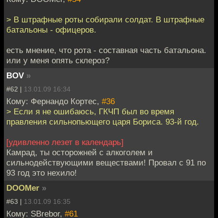
> В штрафные роты собирали солдат. В штрафные
батальоны - офицеров.
есть мнение, что рота - составная часть батальона.
или у меня опять склероз?
BOV
»
#62 |
13.01.09 16:34
Кому: Фернандо Кортес,
#36
> Если я не ошибаюсь, ГКЧП был во время
правления сильнопьющего царя Бориса. 93-й год.
[удивленно лезет в календарь]
Камрад, ты осторожней с алкоголем и
сильнодействующими веществами! Провал с 91 по
93 год это нехило!
DOOMer
»
#63 |
13.01.09 16:35
Кому: SBrebor,
#61