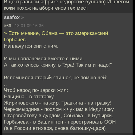
В центральной африке недорогие бунгало) И цветом
кожи похож на аборигенов тех мест
seafox
»
#66 |
13.01.09 16:36
> Есть мнение, Обама — это американский
Горбачёв.
Наплачутся они с ним.
И мы наплачемся вместе с ними.
А так хотелось крикнуть "Ура! Так им и надо!"
Вспомнился старый стишок, не помню чей:
..
Чтоб народ по-царски жил:
Ельцина - в отставку,
Жириновского - на жир, Травкина - на травку!
Черномырдина - послом к чукчам в Индигирку
Старовойтову в дурдом, Собчака - в Бутырки.
Горбачёва - в Вашингтон - перестраивать ООН
(а в России втихаря, снова батюшку-царя)