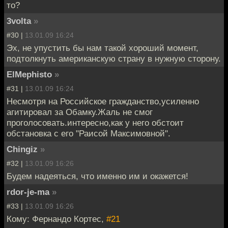
то?
3volta
»
#30 |
13.01.09 16:24
Эх, не упустить бы нам такой хороший момент,
подтолкнуть американскую страну в нужную сторону.
ElMephisto
»
#31 |
13.01.09 16:24
Несмотря на Российское гражданство,усиленно
агитировал за Обамку.Жаль не смог
проголосовать.интересно,как у него обстоит
обстановка с его "Раисой Максимовной".
Chingiz
»
#32 |
13.01.09 16:26
Будем надеяться, что именно им и окажется!
rdor-je-ma
»
#33 |
13.01.09 16:26
Кому: Фернандо Кортес,
#21