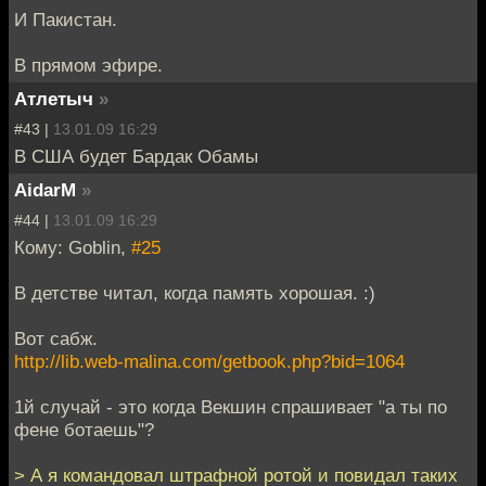
И Пакистан.
В прямом эфире.
Атлетыч
»
#43 |
13.01.09 16:29
В США будет Бардак Обамы
AidarM
»
#44 |
13.01.09 16:29
Кому: Goblin,
#25
В детстве читал, когда память хорошая. :)
Вот сабж.
http://lib.web-malina.com/getbook.php?bid=1064
1й случай - это когда Векшин спрашивает "а ты по
фене ботаешь"?
> А я командовал штрафной ротой и повидал таких