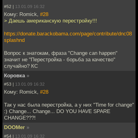
#52 |
13.01.09 16:32
Кому: Romick,
#28
> Даешь американскую перестройку!!!
https://donate.barackobama.com/page/contribute/dnc08
splashnd
Вопрос к знатокам, фраза "Change can happen"
значит не "Перестройка - борьба за качество"
случайно? КС
Коровка
»
#53 |
13.01.09 16:32
Кому: Romick,
#28
Так у нас была перестройка, а у них "Time for change"
:) Change... Change... DO YOU HAVE SPARE
CHANGE???!
DOOMer
»
#54 |
13.01.09 16:32