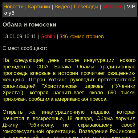
Новости
|
Картинки
|
Видео
|
Переводы
|
Магазин
|
VIP
клуб
Обама и гомосеки
13.01.09 16:11
|
Goblin
|
346 комментариев
С мест сообщают:
На следующий день после инаугурации нового
президента США Барака Обамы традиционную
проповедь впервые в истории прочитает священник-
женщина. Шэрон Уоткинс руководит протестантской
организацией "Христианская церковь" ("Ученики
Христа"), которая насчитывает около 690 тысяч
прихожан, сообщила американская пресса.
Открыть же инаугурационную неделю, которая
начнется в воскресенье, 18 января, Обама поручил
Джину Робинсону, не скрывающему своей
гомосексуальной ориентации. Возведение Робинсона
в епископский сан несколько лет назад привело к