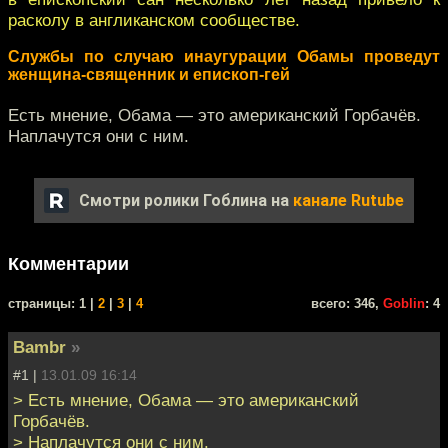
расколу в англиканском сообществе.
Cлужбы по случаю инаугурации Обамы проведут
женщина-священник и епископ-гей
Есть мнение, Обама — это американский Горбачёв.
Наплачутся они с ним.
Смотри ролики Гоблина на
канале Rutube
Комментарии
cтраницы: 1 |
2
|
3
|
4
всего: 346,
Goblin
: 4
Bambr
»
#1 |
13.01.09 16:14
> Есть мнение, Обама — это американский
Горбачёв.
> Наплачутся они с ним.