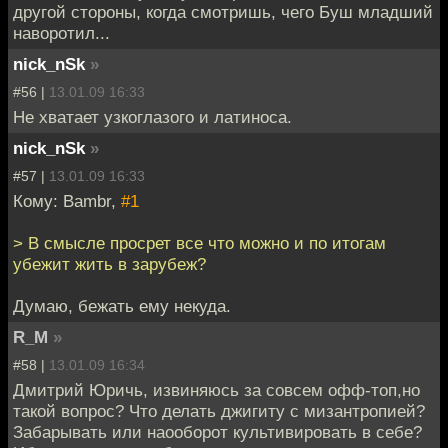
другой стороны, когда смотришь, чего Буш младший
наворотил...
nick_nSk
»
#56 |
13.01.09 16:33
Не хватает узкоглазого и латиноса.
nick_nSk
»
#57 |
13.01.09 16:33
Кому: Bambr,
#1
> В смысле просрет все что можно и по итогам
убежит жить в зарубеж?
Думаю, бежать ему некуда.
R_M
»
#58 |
13.01.09 16:34
Дмитрий Юричь, извиняюсь за совсем офф-топ,но
такой вопрос? Что делать джигиту с мизантропией?
Забарывать или наооборот культивировать в себе?