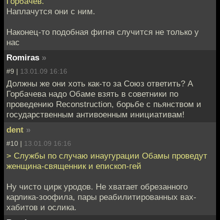
Горбачёв.
Наплачутся они с ним.
Наконец-то подобная фигня случится не только у
нас
Romiras
»
#9 |
13.01.09 16:16
Должны же они хоть как-то за Союз ответить? А
Горбачева надо Обаме взять в советники по
проведению Reconstruction, борьбе с пьянством и
государственным антивоенным инициативам!
dent
»
#10 |
13.01.09 16:16
> Cлужбы по случаю инаугурации Обамы проведут
женщина-священник и епископ-гей
Ну чисто цирк уродов. Не хватает обрезанного
карлика-зоофила, пары реабилитированных вах-
хабитов и ослика.