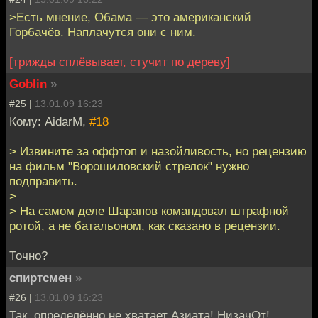
>Есть мнение, Обама — это американский
Горбачёв. Наплачутся они с ним.
[трижды сплёвывает, стучит по дереву]
Goblin
»
#25 |
13.01.09 16:23
Кому: AidarM,
#18
> Извините за оффтоп и назойливость, но рецензию
на фильм "Ворошиловский стрелок" нужно
подправить.
>
> На самом деле Шарапов командовал штрафной
ротой, а не батальоном, как сказано в рецензии.
Точно?
спиртсмен
»
#26 |
13.01.09 16:23
Так, определённо не хватает Азиата! НизачОт!