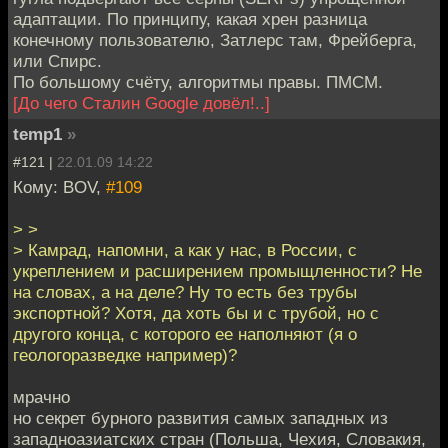
адаптации. По принципу, какая хрен разница
конечному пользователю, Затлерс там, Фрейберга,
или Спирс.
По большому счёту, алгоритмы правы. ПМСМ.
[До чего Сталин Google довёл!..]
temp1
»
#121 |
22.01.09 14:22
Кому: BOV,
#109
> >
> Камрад, напомни, а как у нас, в России, с
укреплением и расширением промыщленности? Не
на словах, а на деле? Ну то есть без трубы
экспортной? Хотя, да хоть бы и с трубой, но с
другого конца, с которого ее наполняют (я о
геологоразведке например)?
мрачно
но секрет бурного развития самых западных из
западноазиатских стран (Польша, Чехия, Словакия,