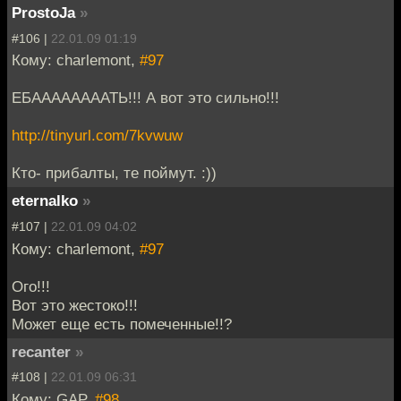
ProstoJa
»
#106 |
22.01.09 01:19
Кому: charlemont,
#97
ЕБААААААААТЬ!!! А вот это сильно!!!
http://tinyurl.com/7kvwuw
Кто- прибалты, те поймут. :))
eternalko
»
#107 |
22.01.09 04:02
Кому: charlemont,
#97
Ого!!!
Вот это жестоко!!!
Может еще есть помеченные!!?
recanter
»
#108 |
22.01.09 06:31
Кому: GAP,
#98