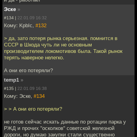
Эске
»
#134 |
22.01.09 16:32
Кому: KpbIc,
#132
> да, зато потеря рынка серьезная. помнится в
СССР в Шкода чуть ли не основным
производителем локомотивов была. Такой рынок
терять наверное нелегко.
А они его потеряли?
temp1
»
#135 |
22.01.09 16:38
Кому: Эске,
#134
> > А они его потеряли?
не готов сейчас искать данные по ротации парка у
РЖД и прочих "осколков" советской железной
дороги, но думаю закупки стали существенно