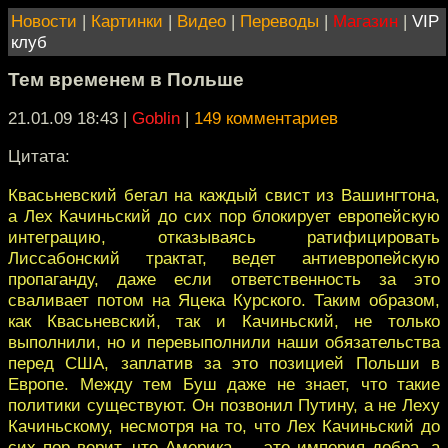
Новости
|
Картинки
|
Видео
|
Переводы
|
Магазин
|
VIP
клуб
Тем временем в Польше
21.01.09 18:43
|
Goblin
|
149 комментариев
Цитата:
Квасьневский бегал на каждый свист из Вашингтона,
а Лех Качиньский до сих пор блокирует европейскую
интеграцию, отказываясь ратифицировать
Лиссабонский трактат, ведет антиевропейскую
пропаганду, даже если ответственность за это
сваливает потом на Яцека Курского. Таким образом,
как Квасьневский, так и Качиньский, не только
выполнили, но и перевыполнили наши обязательства
перед США, заплатив за это позицией Польши в
Европе. Между тем Буш даже не знает, что такие
политики существуют. Он позвонил Путину, а не Леху
Качиньскому, несмотря на то, что Лех Качиньский до
сих пор верит, что Америка — это империя добра, а