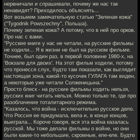
нервничали и спрашивали, почему же нас так
ненавидят? Приходилось объяснять...
Вот возьмем замечательную статью "Зеленая кожа"
("Tygodnik Powszechny", Польша).
Почему зеленая кожа? А потому, что в ней про орков.
Про нас с вами.
"Русские книги у нас не читали, на русские фильмы
не ходили... Я в жизни не был на русском фильме.
Точнее, был один раз, в первой половине 1980-х, на
'Вокзале для двоих'. На этот фильм ходили, потому
что пронесся слух, будто там показали, как выглядит
настоящая зона, какой-то кусочек ГУЛАГА там виден,
а некоторые уже читали Солженицына."
Просто блеск - на русские фильмы ходить нельзя,
русских книг читать нельзя. Можно только те, где про
разоблачение тоталитарного режима.
"Казалось, что война - исключительно русское дело.
Что Россия ее придумала, вела и, в конце концов,
выиграла... Короче говоря, вся эта война казалась
русской. Мы тоже делали фильмы о войне, но они
были какие-то небольшие, скромные, еле-еле. Будто