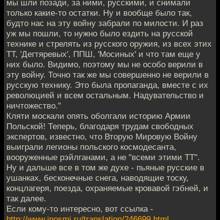
мы шли позади, за ними, русскими, и снимали
только какие-то остатки. Ну и вообще было так,
будто нас на эту войну забрали по милости. И раз
уж мы пошли, то нужно было ездить на русской
технике и стрелять из русского оружия, из всех этих
ТТ, 'Дегтяревых', ППШ, 'Мосиных' и что там еще у
них было. Видимо, поэтому мы не особо верили в
эту войну. Точно так же мы совершенно не верили в
русскую технику. Это была пропаганда, вместе с их
революцией и всем остальным. Надувательство и
ничтожество."
Кляти москали опять оболгали историю Армии
Польской! Теперь, благодаря трудам свободных
экспертов, известно, что Вторую Мировую Войну
выиграли легионы польского космодесанта,
вооруженные рэйлганами, а не "всеми этими ТТ".
Ну и дальше все в том же духе - пьяные русские в
ушанках, бесконечные снега, наводящие тоску,
концлагеря, поезда, охраняемые кровавой гэбней, и
так далее.
Если кому-то интересно, вот ссылка -
http://www.inosmi.ru/translation/246699.html