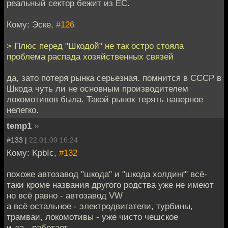
реальный сектор бежит из ЕС.
Кому: Эске,
#126
> Плюс перед "Шкодой" не так остро стояла
проблема распада хозяйственных связей
да, зато потеря рынка серьезная. помнится в СССР в
Шкода чуть ли не основным производителем
локомотивов была. Такой рынок терять наверное
нелегко.
temp1
»
#133 |
22.01.09 16:24
Кому: KpbIc,
#132
похоже автозавод "шкода" и "шкода холдинг" всё-
таки кроме названия другого родства уже не имеют
но всё равно - автозавод VW
а всё остальное - электродвигатели, турбины,
трамваи, локомотивы - уже чисто чешское
и да - работает