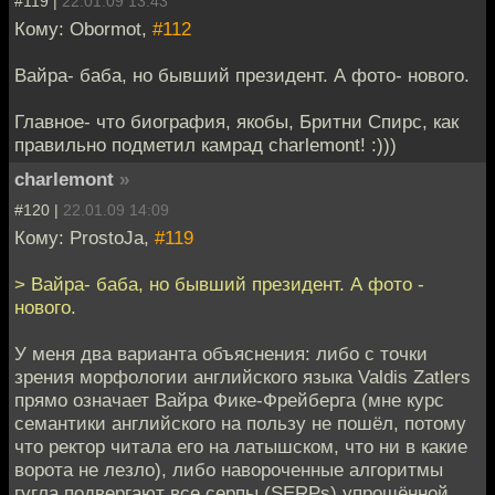
#119 |
22.01.09 13:43
Кому: Obormot,
#112
Вайра- баба, но бывший президент. А фото- нового.
Главное- что биография, якобы, Бритни Спирс, как
правильно подметил камрад charlemont! :)))
charlemont
»
#120 |
22.01.09 14:09
Кому: ProstoJa,
#119
> Вайра- баба, но бывший президент. А фото -
нового.
У меня два варианта объяснения: либо с точки
зрения морфологии английского языка Valdis Zatlers
прямо означает Вайра Фике-Фрейберга (мне курс
семантики английского на пользу не пошёл, потому
что ректор читала его на латышском, что ни в какие
ворота не лезло), либо навороченные алгоритмы
гугла подвергают все серпы (SERPs) упрощённой