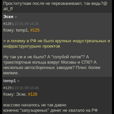
Проституткам после не перезванивают, так ведь?@
ati_ff
Эске
»
#128 |
22.01.09 15:25
Кому: temp1,
#125
> и почему в РФ не было крупных индустриальных и
инфраструктурынх проектов
Ну так уж и не было? А "голубой поток"? А
транспортные кольца вокруг Москвы и СПб? А
несколько автосборочных заводов? Плюс более
мелкие.
temp1
»
#129 |
22.01.09 15:45
Кому: Эске,
#128
массово началось не так давно
конечно "запузыреных" денег не хватало на РФ