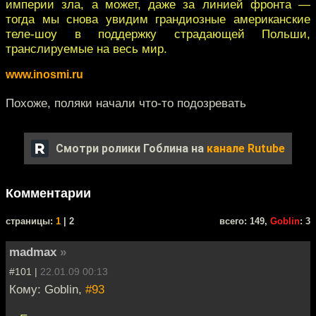
империи зла, а может, даже за линией фронта —
тогда мы снова увидим грандиозные американские
теле-шоу в поддержку страдающей Польши,
транслируемые на весь мир.
www.inosmi.ru
Похоже, поляки начали что-то подозревать
Смотри ролики Гоблина на
канале Rutube
Комментарии
cтраницы:
1
| 2
всего: 149,
Goblin
: 3
madmax
»
#101 |
22.01.09 00:13
Кому: Goblin,
#93