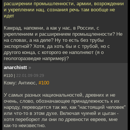
расширении промышленности, армии, возрождении
и укреплении нац. сознания речь там вообще не
идет
Камрад, напомни, а как у нас, в России, с
укреплением и расширением промыщленности? Не
на словах, а на деле? Ну то есть без трубы
экспортной? Хотя, да хоть бы и с трубой, но с
другого конца, с которого ее наполняют (я о
геологоразведке например)?
anarchistt
»
#110 |
22.01.09 09:29
Кому: Антиюс,
#100
У самых разных национальностей, древних и не
очень, слово, обозначающее принадлежность к их
народу, переводится так же, как "настоящий человек"
или что-то в этом духе. Включая чукчей и цыган -
хотя переборют ли они по древности евреев, мне
как-то неизвестно.