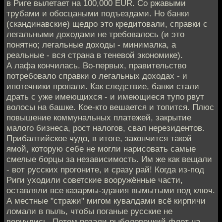
в Риге вылетает на 100,000 EUR. Со ржавыми
трубами и обосцаными подъездами. Но банки
(скандинавские) щедро это кредитовали, справки с
легальными доходами не требовалось (и это
понятно; легальные доходы - минималка, а
реальные - вся страна в теневой экономике).
А лафа кончилась. Во-первых, правительство
потребовало справки о легальных доходах - и
ипотечники пропали. Как следствие, банки стали
драть с уже имеющихся - и имеющиеся тупо рвут
волосы на башке. Кое-кто вешается и топится. Плюс
повышение коммунальных платежей, закрытие
малого бизнеса, рост налогов, свал нерезидентов.
Прибалтийское чудо, в итоге, закончится такой
ямой, которую себе не могли нарисовать самые
смелые борцы за независимость. Им же как вещали
- вот русских прогоните, и сразу рай! Когда из-под
Риги уходили советские вооружённые части,
оставляли все казармы-здания вымытыми под ключ.
А местные "стражи" мигом кувалдами всё кирпичи
ломали в пыль, чтобы поганые русские не
вернулись. Потом резали рыболовецкий флот на