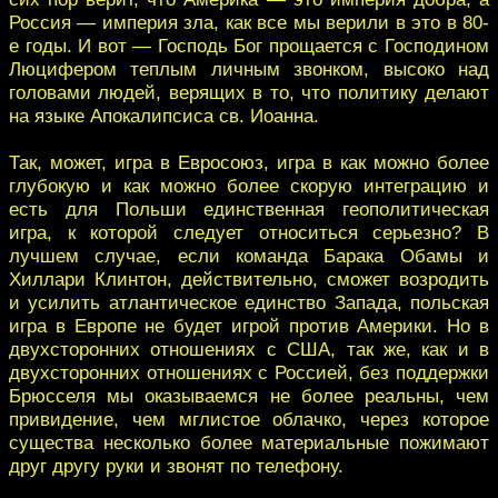
Россия — империя зла, как все мы верили в это в 80-
е годы. И вот — Господь Бог прощается с Господином
Люцифером теплым личным звонком, высоко над
головами людей, верящих в то, что политику делают
на языке Апокалипсиса св. Иоанна.
Так, может, игра в Евросоюз, игра в как можно более
глубокую и как можно более скорую интеграцию и
есть для Польши единственная геополитическая
игра, к которой следует относиться серьезно? В
лучшем случае, если команда Барака Обамы и
Хиллари Клинтон, действительно, сможет возродить
и усилить атлантическое единство Запада, польская
игра в Европе не будет игрой против Америки. Но в
двухсторонних отношениях с США, так же, как и в
двухсторонних отношениях с Россией, без поддержки
Брюсселя мы оказываемся не более реальны, чем
привидение, чем мглистое облачко, через которое
существа несколько более материальные пожимают
друг другу руки и звонят по телефону.