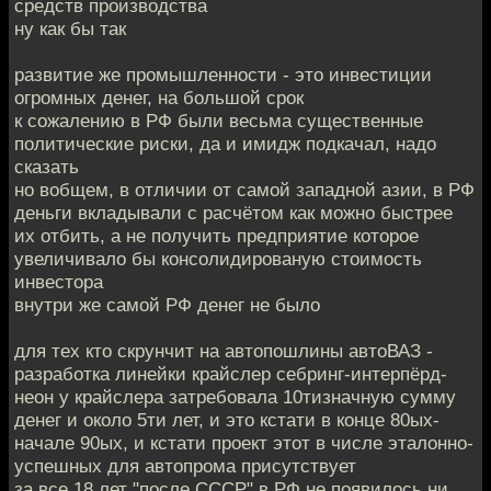
средств производства
ну как бы так
развитие же промышленности - это инвестиции
огромных денег, на большой срок
к сожалению в РФ были весьма существенные
политические риски, да и имидж подкачал, надо
сказать
но вобщем, в отличии от самой западной азии, в РФ
деньги вкладывали с расчётом как можно быстрее
их отбить, а не получить предприятие которое
увеличивало бы консолидированую стоимость
инвестора
внутри же самой РФ денег не было
для тех кто скрунчит на автопошлины автоВАЗ -
разработка линейки крайслер себринг-интерпёрд-
неон у крайслера затребовала 10тизначную сумму
денег и около 5ти лет, и это кстати в конце 80ых-
начале 90ых, и кстати проект этот в числе эталонно-
успешных для автопрома присутствует
за все 18 лет "после СССР" в РФ не появилось ни