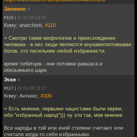
Jameson
»
#116 |
22.01.09 12:42
Кому: anarchistt,
#110
> Смотри также мифологию и происхождение
человека - в них люди являются внуками\потомками
богов, это посильнее любой избранности.
кроме тибетцев - они потомки ракшаса и
обезьяньего царя.
Эске
»
#117 |
22.01.09 13:17
Кому: Антиюс,
#100
> Есть мнение, первыми нацистами были евреи,
ибо "избранный народ"))) ну это так, мое мнение
Все народы в той или иной степени считают или
считали когда-то себя избранными.