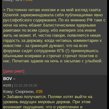
> Постоянно читаю иносми и на мой взгляд газета
Dziennik зарекомендовала себя публикациями явно
руссофобского содержания. По их мнению РФ таки с
ночи на ночь ебанет балистическими ядерными
ракетами по всем сразу, ибо империя зла иначе
жить не может. И, честно говоря, появляется некая
гордость за державу, когда читаешь комментарии к
новостям - за границей думают, что на всех
форумах сидят сотрудники КГБ (!) прикинувшись
обычными юзерами и строчат строчат позитив о
нас. Почитаю эдакое на ночь и засыпаю с улыбкой.
[дико ржет]
BOV
»
#109 |
22.01.09 09:26
Кому: Скорпион,
#39
> Забавно получается. Поляки хотят выйти на
уровень ведущих мировых держав. При этом
возникает ощущение, что о укреплении и