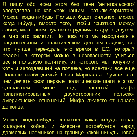
Я пишу обо всем этом без тени 'антипольского'
злорадства, но как урок нашим братьям-сарматам.
Может, когда-нибудь Польша будет сильнее, может,
когда-нибудь, вместо того, чтобы грызться между
собой, мы станем лучше сотрудничать друг с другом,
а мир это заметит. Но пока что мы находимся в
национальном и политическом детском садике, так
что лучше переждать это время в ЕС, который
реален, в котором можно в безопасности учиться
вести польскую политику, от которого мы получили
хоть и запоздавший на полвека, но все-таки все еще
Польше необходимый План Маршалла. Лучше это,
чем делать свои первые политические шаги в этом
одичавшем мире под защитой мифа
привилегированных двухсторонних польско-
американских отношений. Мифа лживого от начала
до конца.
Может, когда-нибудь вспыхнет какая-нибудь новая
холодная война, и Америке потребуется народ
дармовых наемников на границе какой-нибудь новой