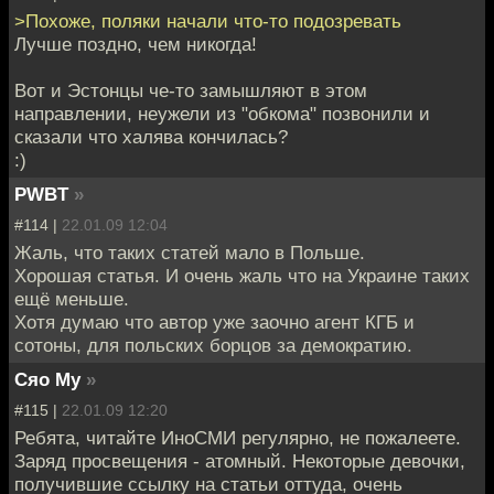
>Похоже, поляки начали что-то подозревать
Лучше поздно, чем никогда!
Вот и Эстонцы че-то замышляют в этом
направлении, неужели из "обкома" позвонили и
сказали что халява кончилась?
:)
PWBT
»
#114 |
22.01.09 12:04
Жаль, что таких статей мало в Польше.
Хорошая статья. И очень жаль что на Украине таких
ещё меньше.
Хотя думаю что автор уже заочно агент КГБ и
сотоны, для польских борцов за демократию.
Сяо Му
»
#115 |
22.01.09 12:20
Ребята, читайте ИноСМИ регулярно, не пожалеете.
Заряд просвещения - атомный. Некоторые девочки,
получившие ссылку на статьи оттуда, очень