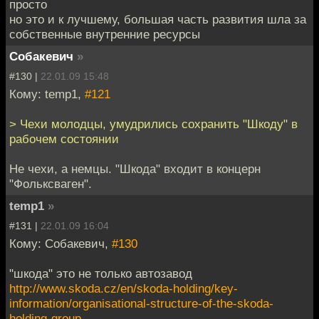
просто
но это и к лучшему, большая часть развития шла за
собственные внутренние ресурсы
Собакевич
»
#130 |
22.01.09 15:48
Кому: temp1,
#121
> Чехи молодцы, умудрились сохранить "Шкоду" в
рабочем состоянии
Не чехи, а немцы. "Шкода" входит в концерн
"Фольксваген".
temp1
»
#131 |
22.01.09 16:04
Кому: Собакевич,
#130
"шкода" это не только автозавод
http://www.skoda.cz/en/skoda-holding/key-
information/organisational-structure-of-the-skoda-
holding-group