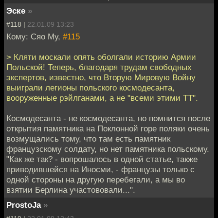
Эске
»
#118 |
22.01.09 13:23
Кому: Сяо Му,
#115
> Кляти москали опять оболгали историю Армии
Польской! Теперь, благодаря трудам свободных
экспертов, известно, что Вторую Мировую Войну
выиграли легионы польского космодесанта,
вооруженные рэйлганами, а не "всеми этими ТТ".
Космодесанта - не космодесанта, но помнится после
открытия памятника на Поклонной горе поляки очень
возмущались тому, что там есть памятник
французскому солдату, но нет памятника польскому.
"Как же так? - вопрошалось в одной статье, также
приводившейся на Иносми, - французы только с
одной стороны на другую перебегали, а мы во
взятии Берлина участововали...".
ProstoJa
»