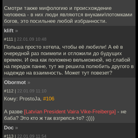
Смотри также мифологию и происхождение
человека - в них люди являются внуками\потомками
богов, это посильнее любой избранности.
klift
»
#111 |
22.01.09 10:48
Польша просто хотела, чтобы её любили! А её в
очередной раз поимели и отложили до будущих
времен. И она как положено вельможной, но слабой
на передок панне, тут же решила полюбить другого в
надежде на взаимность. Может тут повезет?
Obormot
»
#112 |
22.01.09 11:10
Кому: ProstoJa,
#106
А разве
[Latvian President Vaira Vike-Freiberga]
- не
баба? Это кто ж так взгрелся-то? ;))))
Doc
»
#113 |
22.01.09 11:54