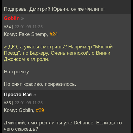
Подправь, Дмитрий Юрьич, он же Филипп!
Goblin
»
#34 |
22.01.09 11:25
Кому: Fake Shemp,
#24
> ДЮ, а ужасы смотришь? Например "Мясной
Поезд", по Баркеру. Очень неплохой, с Винни
Джонсом в гл.роли.
На троечку.
Но снят красиво, понравилось.
Просто Изя
»
#35 |
22.01.09 11:25
Кому: Goblin,
#29
Дмитрий, смотрел ли ты уже Defiance. Если да то
чего скажешь?