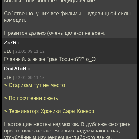
Коганы - они вообще специфические.
Собственно, у них все фильмы - чудовищной силы
комедии.
Нравится далеко (очень далеко) не всем.
Zx7R
»
#15 |
22.01.09 11:12
Главный, а як же Гран Торино??? о_О
DictAtoR
»
#16 |
22.01.09 11:15
> Старикам тут не место
> По прочтении сжечь
> Терминатор: Хроники Сары Коннор
Настоящие жертвы надмозгов. В дубляже смотреть
просто невозможно. Всерьез задумываюсь над
углублённым изучением английского языка.