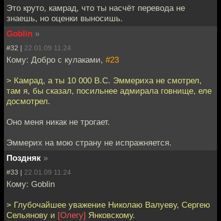
Это круто, камрад, что ты насчёт перевода не
знаешь, но оценки выносишь.
Goblin
»
#32 |
22.01.09 11:24
Кому: Добро с кулаками,
#23
> Камрад, а ты 10 000 B.C. Эммериха не смотрел,
там я, бы сказал, посильнее адмирала говнище, еле
досмотрел.
Оно меня никак не трогает.
Эммерих на мою страну не испражняется.
Поздняк
»
#33 |
22.01.09 11:24
Кому: Goblin
> Глубочайшее уважение Николаю Валуеву, Сергею
Сельянову и
[Олегу]
Янковскому.