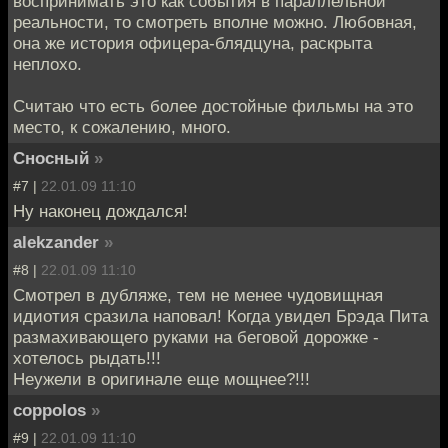
воспринимать это как события в параллельной
реальности, то смотреть вполне можно. Любовная,
она же история офицера-блядцуна, раскрыта
неплохо.
Считаю что есть более достойные фильмы на это
место, к сожалению, много.
Сносный
»
#7 |
22.01.09 11:10
Ну наконец дождался!
alekzander
»
#8 |
22.01.09 11:10
Смотрел в дубляже, тем не менее чудовищная
идиотия сразила наповал! Когда увидел Брэда Пита
размахивающего руками на беговой дорожке -
хотелось рыдать!!!
Неужели в оригинале еще мощнее?!!!
coppolos
»
#9 |
22.01.09 11:10