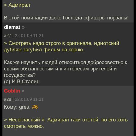
> Адмирал
В этой номинации даже Господа офицеры порваны!
diamat
»
#27 |
22.01.09 11:21
> Смотреть надо строго в оригинале, идиотский
дубляж загубил фильм на корню.
Как же научить людей относиться добросовестно к
своим обязанностям и к интересам зрителей и
государства?
(c) И.В.Сталин
Goblin
»
#28 |
22.01.09 11:21
Кому: gres,
#6
> Несогласный я, Адмирал таки отстой, но его хоть
смотреть можно.