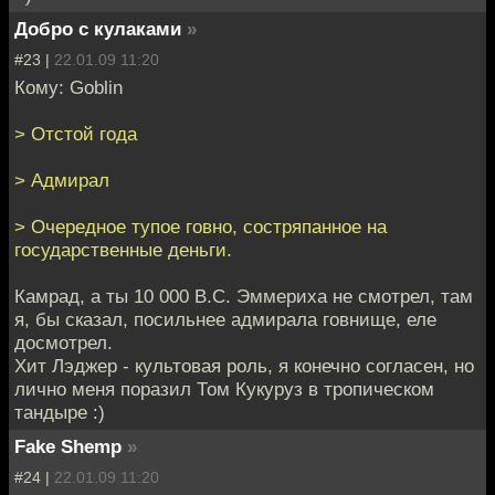
Добро с кулаками
»
#23 |
22.01.09 11:20
Кому: Goblin
> Отстой года
> Адмирал
> Очередное тупое говно, состряпанное на
государственные деньги.
Камрад, а ты 10 000 B.C. Эммериха не смотрел, там
я, бы сказал, посильнее адмирала говнище, еле
досмотрел.
Хит Лэджер - культовая роль, я конечно согласен, но
лично меня поразил Том Кукуруз в тропическом
тандыре :)
Fake Shemp
»
#24 |
22.01.09 11:20