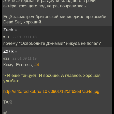
А мне актёрская игра Дауни Младшего в роли
актёра, косящего под негра, понравилась.
Ещё засмотрел британский минисериал про зомби
Dead Set, хороший.
Zuch
»
#21 |
22.01.09 11:18
почему "Освободите Джимми" никуда не попал?
Zx7R
»
#22 |
22.01.09 11:19
Кому: Ecoross,
#4
> И еще танцует! И вообще. А главное, хорошая
улыбка:
http://s45.radikal.ru/i107/0901/18/5ff63e87a64e.jpg
TAK!
=)