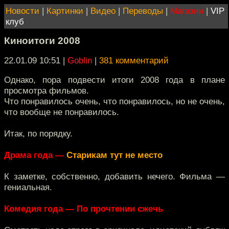
Новости
|
Картинки
|
Видео
|
Переводы
|
Магазин
|
VIP
клуб
Киноитоги 2008
22.01.09 10:51
|
Goblin
|
381 комментарий
Однако, пора подвести итоги 2008 года в плане
просмотра фильмов.
Что понравилось очень, что понравилось, но не очень,
что вообще не понравилось.
Итак, по порядку.
Драма года —
Старикам тут не место
К заметке, собственно, добавить нечего. Фильма —
гениальная.
Комедия года — По прочтении сжечь