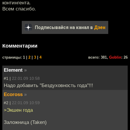
контингента.
Всем спасибо.
Подписывайся на канал в
Дзен
Комментарии
cтраницы: 1 |
2
|
3
|
4
всего: 381,
Goblin
: 26
Element
»
#1 |
22.01.09 10:58
Надо добавить "Бездуховность года"!!!
Ecoross
»
#2 |
22.01.09 10:59
>Экшен года
Заложница (Taken)