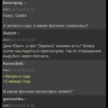
Белгород
»
#42 |
22.01.09 11:33
Кому: Goblin
А актриса года, в каком фильме снималась?
Sunich
»
#43 |
22.01.09 11:33
Дим Юрич, а про "Зеркала" мнение есть? Вчера
хотел насладиться просмотром, так от отвращения
вырубил через полчаса.
Колxo3nik
»
#44 |
22.01.09 11:33
>Актриса года
>Саммер Глау
В каком фильме посмотреть можно?
goruschka
»
#45 |
22.01.09 11:33