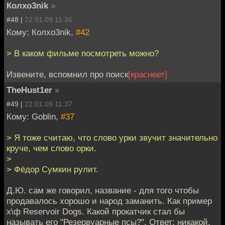
Колxo3nik
»
#48 |
22.01.09 11:36
Кому: Колxo3nik,
#42
> В каком фильме посмотреть можно?
Извените, вспомнил про поиск
[краснеет]
TheHust1er
»
#49 |
22.01.09 11:37
Кому: Goblin,
#37
> Я тоже считаю, что слово урки звучит значительно
круче, чем слово орки.
>
> Фёдор Сумкин рулит.
Д.Ю. сам же говорил, название - для того чтобы
продавалось хорошо и народ заманить. Как пример
х\ф Reservoir Dogs. Какой прокатчик стал бы
называть его "Резервуарные псы?". Ответ: никакой.