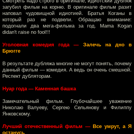
Смотреть надо строго в оригинале, идиотский дубляж
загубил фильм на корню. В оригинале фильм разит
наповал чудовищной идиотией. Братья Коганы в
который раз не подвели. Обращаю внимание:
подогнали два мега-фильма за год. Mama Kogan
didan't raise no fool!!!
Уголовная комедия года —
Залечь на дно в
Брюгге
В результате дубляжа многие не могут понять, почему
данный фильм — комедия. А ведь он очень смешной.
Респект дубляторам.
Нуар года — Каменная башка
Замечательный фильм. Глубочайшее уважение
Николаю Валуеву, Сергею Сельянову и Филиппу
Янковскому.
Лучший отечественный фильм —
Все умрут, а Я
останусь