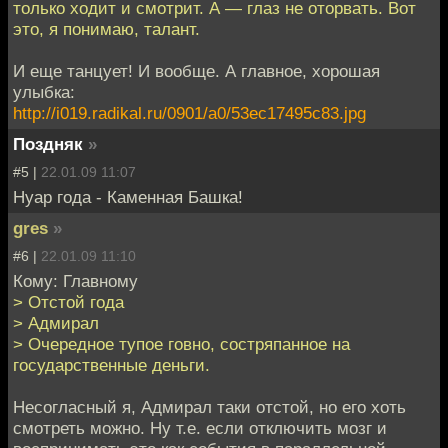
только ходит и смотрит. А — глаз не оторвать. Вот
это, я понимаю, талант.
И еще танцует! И вообще. А главное, хорошая
улыбка:
http://i019.radikal.ru/0901/a0/53ec17495c83.jpg
Поздняк
»
#5 |
22.01.09 11:07
Нуар года - Каменная Башка!
gres
»
#6 |
22.01.09 11:10
Кому: Главному
> Отстой года
> Адмирал
> Очередное тупое говно, состряпанное на
государственные деньги.
Несогласный я, Адмирал таки отстой, но его хоть
смотреть можно. Ну т.е. если отключить мозг и