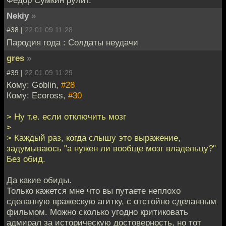
Фёдор Сумкин рулит.
Nekiy
»
#38 |
22.01.09 11:28
Пародия года : Солдаты неудачи
gres
»
#39 |
22.01.09 11:29
Кому: Goblin,
#28
Кому: Ecoross,
#30
> Ну т.е. если отключить мозг
>
> Каждый раз, когда слышу это выражение,
задумываюсь "а нужен ли вообще мозг владельцу?"
Без обид.
Да какие обиды.
Только кажется мне что вы путаете неплохо
сделанную вражескую агитку, с отстойно сделанным
фильмом. Можно сколько угодно критиковать
адмирал за историческую достоверность, но тот