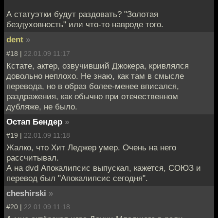
А статуэтки будут раздовать? "Золотая
бездуховность" или что-то навроде того.
dent
»
#18 |
22.01.09 11:17
Кстате, актер, озвучивший Джокера, кривлялся
довольно неплохо. Не знаю, как там в смысле
перевода, но в образ более-менее вписался,
раздражения, как обычно при отечественном
дубляже, не было.
Остап Бендер
»
#19 |
22.01.09 11:18
Жалко, что Хит Леджер умер. Очень на него
рассчитывал.
А на dvd Апокалипсис выпускал, кажется, СОЮЗ и
перевод был "Апокалипсис сегодня".
cheshirski
»
#20 |
22.01.09 11:18