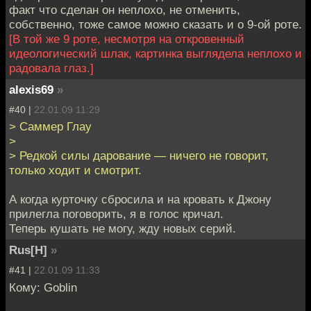
факт что сделан он неплохо, не отменить,
собственно, тоже самое можно сказать и о 9-ой роте.
[В той же 9 роте, несмотря на откровенный
идеологический шлак, картинка выглядела неплохо и
радовала глаз.]
alexis69
»
#40 |
22.01.09 11:29
> Саммер Глау
>
> Редкой силы дарование — ничего не говорит,
только ходит и смотрит.
А когда курточку сбросила и на кровать к Джону
прилегла поговорить, я в голос кричал.
Теперь кушать не могу, жду новых серий.
Rus[H]
»
#41 |
22.01.09 11:33
Кому: Goblin