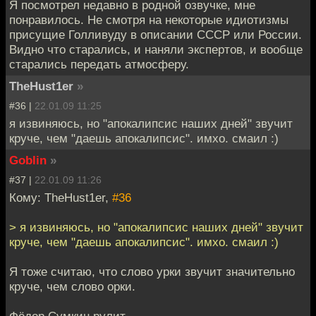
Я посмотрел недавно в родной озвучке, мне
понравилось. Не смотря на некоторые идиотизмы
присущие Голливуду в описании СССР или России.
Видно что старались, и наняли экспертов, и вообще
старались передать атмосферу.
TheHust1er
»
#36 |
22.01.09 11:25
я извиняюсь, но "апокалипсис наших дней" звучит
круче, чем "даешь апокалипсис". имхо. смаил :)
Goblin
»
#37 |
22.01.09 11:26
Кому: TheHust1er,
#36
> я извиняюсь, но "апокалипсис наших дней" звучит
круче, чем "даешь апокалипсис". имхо. смаил :)
Я тоже считаю, что слово урки звучит значительно
круче, чем слово орки.