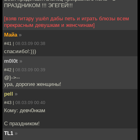
ПРАЗДНИКОМ !!! ЭГЕГЕЙ!!!
[взяв гитару ушёл дабы петь и играть блюзы всем
прекрасным девушкам и женсчинам]
Майа
»
#41 |
08.03.09 00:38
спасиибо!:)))
m0l0t
»
#42 |
08.03.09 00:39
@}->--
ура, дорогие женщины!
pell
»
#43 |
08.03.09 00:40
Кому: девч0нкам
С праздником!
TL1
»