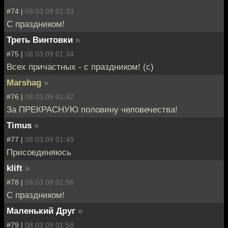
#74 |
08.03.09 01:33
С праздником!
Треть Винтовки
»
#75 |
08.03.09 01:34
Всех причастных - с праздником! (с)
Marshag
»
#76 |
08.03.09 01:42
За ПРЕКРАСНУЮ половину человечества!
Timus
»
#77 |
08.03.09 01:49
Присоединяюсь
klift
»
#78 |
08.03.09 01:56
С праздником!
Маленький Друг
»
#79 |
08.03.09 01:58