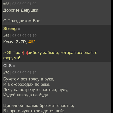
#68 |
08.03.09 01:09
Дорогие Девушки!
С Праздником Вас !
Streng
»
#69 |
08.03.09 01:10
Кому: Zx7R,
#62
> Э! Про к
[а]
зибоху забыли, которая зелёная, с
форума!
CLS
»
#70 |
08.03.09 01:12
Букетом роз трясу в руке,
И в скороходах по реке,
Лечу на встречу к счастью, чуду,
Иудой никогда не буду.
Циничной шалью брезжит счастье,
В пороге чувств зиждется вой: