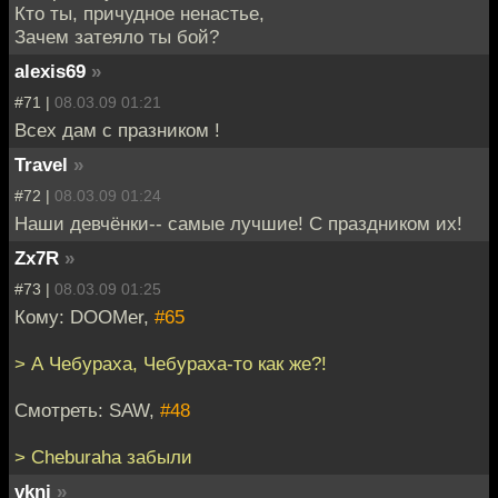
Кто ты, причудное ненастье,
Зачем затеяло ты бой?
alexis69
»
#71 |
08.03.09 01:21
Всех дам с празником !
Travel
»
#72 |
08.03.09 01:24
Наши девчёнки-- самые лучшие! С праздником их!
Zx7R
»
#73 |
08.03.09 01:25
Кому: DOOMer,
#65
> А Чебураха, Чебураха-то как же?!
Cмотреть: SAW,
#48
> Cheburaha забыли
vkni
»