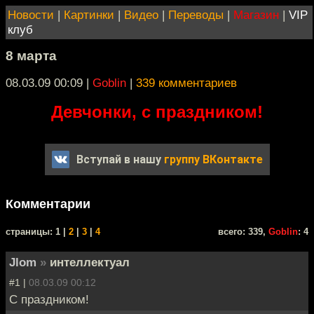
Новости
|
Картинки
|
Видео
|
Переводы
|
Магазин
|
VIP
клуб
8 марта
08.03.09 00:09
|
Goblin
|
339 комментариев
Девчонки, с праздником!
Вступай в нашу
группу ВКонтакте
Комментарии
cтраницы: 1 |
2
|
3
|
4
всего: 339,
Goblin
: 4
Jlom
»
интеллектуал
#1 |
08.03.09 00:12
С праздником!