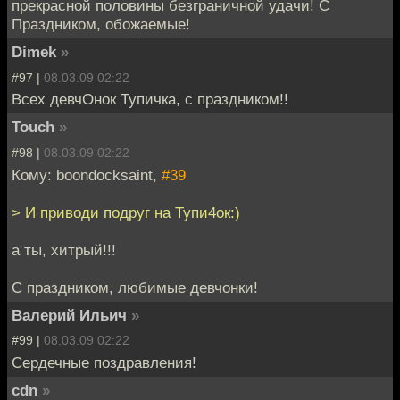
прекрасной половины безграничной удачи! С
Праздником, обожаемые!
Dimek
»
#97 |
08.03.09 02:22
Всех девчОнок Тупичка, с праздником!!
Touch
»
#98 |
08.03.09 02:22
Кому: boondocksaint,
#39
> И приводи подруг на Тупи4ок:)
а ты, хитрый!!!
С праздником, любимые девчонки!
Валерий Ильич
»
#99 |
08.03.09 02:22
Сердечные поздравления!
cdn
»