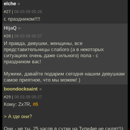
elche
»
#27 |
08.03.09 00:26
с праздником!!!!
HijaQ
»
#28 |
08.03.09 00:27
И правда, девушки, женщины, все
представительницы слабого (а в некоторых
ситуациях очень даже сильного) пола - с
праздником вас!
Мужики, давайте подарим сегодня нашим девушкам
самое приятное, что мы можем! )
boondocksaint
»
#29 |
08.03.09 00:27
Кому: Zx7R,
#6
> А где они?
Они - не ты. 25 часов в сутки на Тупи4ке не сидят!))