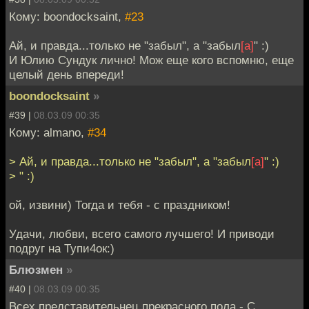
Кому: boondocksaint,
#23
Ай, и правда...только не "забыл", а "забыл
[а]
" :)
И Юлию Сундук лично! Мож еще кого вспомню, еще
целый день впереди!
boondocksaint
»
#39 |
08.03.09 00:35
Кому: almano,
#34
> Ай, и правда...только не "забыл", а "забыл
[а]
" :)
> " :)
ой, извини) Тогда и тебя - с праздником!
Удачи, любви, всего самого лучшего! И приводи
подруг на Тупи4ок:)
Блюзмен
»
#40 |
08.03.09 00:35
Всех представительнец прекрасного пола - С