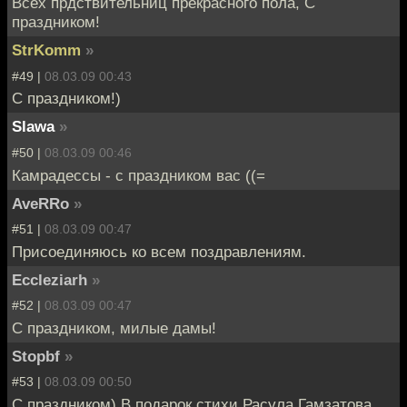
Всех прдствительниц прекрасного пола, С
праздником!
StrKomm
»
#49 |
08.03.09 00:43
С праздником!)
Slawa
»
#50 |
08.03.09 00:46
Камрадессы - с праздником вас ((=
AveRRo
»
#51 |
08.03.09 00:47
Присоединяюсь ко всем поздравлениям.
Eccleziarh
»
#52 |
08.03.09 00:47
С праздником, милые дамы!
Stopbf
»
#53 |
08.03.09 00:50
С праздником) В подарок стихи Расула Гамзатова