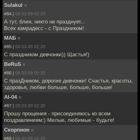
Sulakul
»
#84 |
08.03.09 02:20
А тут, блин, никто не празднует...
Всех камрадесс - с Праздником!
МАБ
»
#85 |
08.03.09 02:20
С праздником девчонки)) Щастья!)
BeRuS
»
#86 |
08.03.09 02:20
С празДником, дорогие девчонки! Счастья, красоты,
здоровья, любви больше, больше, больше!
AI-04
»
#87 |
08.03.09 02:20
Прошу прощения - присоединяюсь ко всем
поздравлениям:) Милые, любимые - будьте!
Скорпион
»
#88 |
08.03.09 02:20