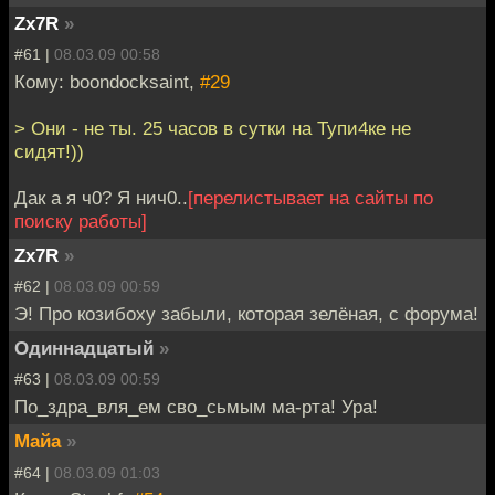
Zx7R
»
#61 |
08.03.09 00:58
Кому: boondocksaint,
#29
> Они - не ты. 25 часов в сутки на Тупи4ке не
сидят!))
Дак а я ч0? Я нич0..
[перелистывает на сайты по
поиску работы]
Zx7R
»
#62 |
08.03.09 00:59
Э! Про козибоху забыли, которая зелёная, с форума!
Одиннадцатый
»
#63 |
08.03.09 00:59
По_здра_вля_ем сво_сьмым ма-рта! Ура!
Майа
»
#64 |
08.03.09 01:03