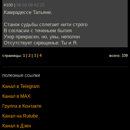
#100 |
08.03.09 02:22
Камрадессе Татьяне.
Станок судьбы сплетает нити строго
В согласии с теченьем бытия
Узор прекрасен, но, увы, неполон
Отсутствует скрещенье: Ты и Я.
cтраницы: 1 |
2
|
3
|
4
всего: 339
полезные ссылки
Канал в Telegram
Канал в MAX
Группа в Контакте
Канал на Rutube
Канал в Дзен