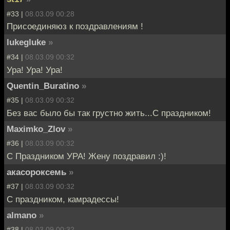
#33 |
08.03.09 00:28
Присоединяюз к поздравлениям !
lukegluke
»
#34 |
08.03.09 00:32
Ура! Ура! Ура!
Quentin_Buratino
»
#35 |
08.03.09 00:32
Без вас было бы так грустно жить...С праздником!
Maximko_Zlov
»
#36 |
08.03.09 00:32
С Праздником УРА! Жену поздравил :)!
акасороксемь
»
#37 |
08.03.09 00:32
С праздником, камрадессы!
almano
»
#38 |
08.03.09 00:32