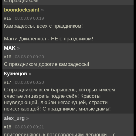
С праздником!
boondocksaint
»
#15 |
08.03.09 00:19
Камрадессы, всех с праздником!
Магги Джиленхол - НЕ с праздником!
MAK
»
#16 |
08.03.09 00:20
С праздником дорогие камрадессы!
Кузнецов
»
#17 |
08.03.09 00:20
С праздником всех барышень, которых имеем
счастье лицезреть подле себя! Красоты
неувядающей, любви негаснущей, страсти
неиссякающей! С праздником, милые дамы!
alex_urg
»
#18 |
08.03.09 00:21
присоединяюсь к поздравлениям девчонки... с