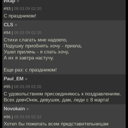
Икар
»
#93 |
08.03.09 02:20
С праздником!
CLS
»
#94 |
08.03.09 02:20
Стихи слагать мне надоело,
Подушку приобнять хочу - приела,
Ушел прилечь - я спать хочу,
А их я завтра настучу.
Еще раз: с праздником!
Paul_EM
»
#95 |
08.03.09 02:20
С удовольствием присоединяюсь к поздравлениям.
Всех девчОнок, девушек, дам, леди с 8 марта!
Novokain
»
#96 |
08.03.09 02:22
Хотел бы пожелать всем представительницам