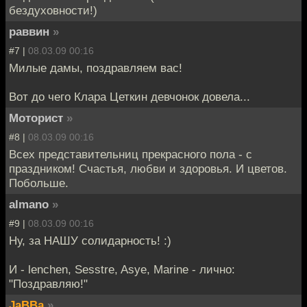
бездуховности!)
раввин
»
#7 |
08.03.09 00:16
Милые дамы, поздравляем вас!
Вот до чего Клара Цеткин девчонок довела...
Моторист
»
#8 |
08.03.09 00:16
Всех представительниц прекрасного пола - с
праздником! Счастья, любви и здоровья. И цветов.
Побольше.
almano
»
#9 |
08.03.09 00:16
Ну, за НАШУ солидарность! :)
И - lenchen, Sesstre, Asye, Marine - лично:
"Поздравляю!"
JaBBa
»