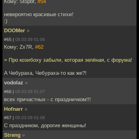
Кому: Stopbf,
#54
невероятно красивые стихи!
:)
DOOMer
»
#65 |
08.03.09 01:06
Кому: Zx7R,
#62
> Про козибоху забыли, которая зелёная, с форума!
А Чебураха, Чебураха-то как же?!
vodolaz
»
#66 |
08.03.09 01:07
всех причастных - с праздничком!!!
Hofnarr
»
#67 |
08.03.09 01:08
С праздником, дорогие женщины!
Streng
»