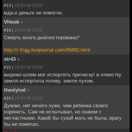
#13 |
19.03.09 13:02
мда.и деньги не помогли.
VHook
»
#14 |
19.03.09 13:02
Смерть мозга диагностирована?
http://r-frigg.livejournal.com/65892.html
str43
»
#15 |
19.03.09 13:02
видимо шлем мог испортить прическу! в отместку
земля испортила голову. земля пухом.
theslytod
»
#16 |
19.03.09 13:03
Думаю, нет ничего хуже, чем ребенка своего
хоронить. Сам не испытывал, но знаком с
несчастными. Какой бы сукой мать не была, врагу
бы не пожелал.