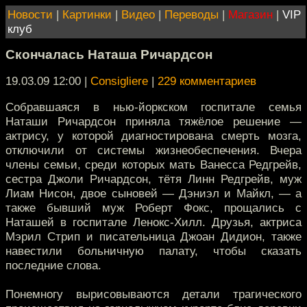
Новости
|
Картинки
|
Видео
|
Переводы
|
Магазин
|
VIP
клуб
Скончалась Наташа Ричардсон
19.03.09 12:00
|
Consigliere
|
229 комментариев
Собравшаяся в нью-йоркском госпитале семья
Наташи Ричардсон приняла тяжёлое решение —
актрису, у которой диагностирована смерть мозга,
отключили от системы жизнеобеспечения. Вчера
члены семьи, среди которых мать Ванесса Редгрейв,
сестра Джоли Ричардсон, тётя Линн Редгрейв, муж
Лиам Нисон, двое сыновей — Дэниэл и Майкл, — а
также бывший муж Роберт Фокс, прощались с
Наташей в госпитале Ленокс-Хилл. Друзья, актриса
Мэрил Стрип и писательница Джоан Дидион, также
навестили больничную палату, чтобы сказать
последние слова.
Понемногу вырисовываются детали трагического