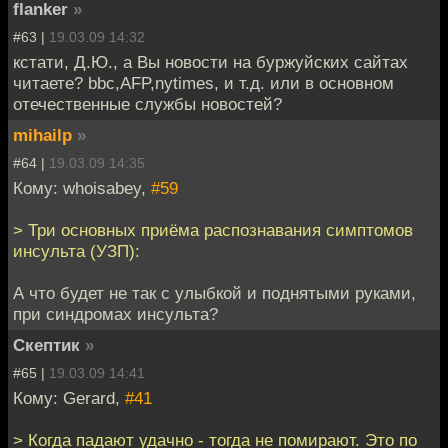
flanker
»
#63 |
19.03.09 14:32
кстати, Д.Ю., а Вы новости на буржуйских сайтах
читаете? bbc,AFP,nytimes, и т.д. или в основном
отечественные службы новостей?
mihailp
»
#64 |
19.03.09 14:35
Кому: whoisabey,
#59
> Три основных приёма распознавания симптомов
инсульта (УЗП):
А что будет не так с улыбкой и поднятыми руками,
при синдромах инсульта?
Скептик
»
#65 |
19.03.09 14:41
Кому: Gerard,
#41
> Когда падают удачно - тогда не помирают. Это по