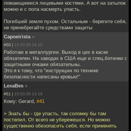
ломающимися лицевыми костями. А вот на затылок
можно и с пола насмерть упасть.
Погибшей земля пухом. Остальным - берегите себя,
не пренебрегайте средствами защиты
Capoeirista
»
#50 |
19.03.09 14:19
Работаю в металлургии. Выход в цех в каске
обязателен. На заводах в США еще и спец.ботинки с
защитными очками обязательны.
Это я к тому, что "инструкции по технике
безопасности написаны кровью!"
LexaBes
»
#51 |
19.03.09 14:19
Кому: Gerard,
#41
> Знать бы - где упасть, так соломку бы там
постелил. От всего не убережешся. Но можно
существенно обезопасить себя, если применять