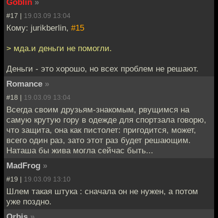
Goblin
»
#17 |
19.03.09 13:04
Кому: jurikberlin,
#15
> мда.и деньги не помогли.
Деньги - это хорошо, но всех проблем не решают.
Romance
»
#18 |
19.03.09 13:04
Всегда своим друзьям-знакомым, рвущимся на
самую крутую гору в одежде для спортзала говорю,
что защита, она как пистолет: пригодится, может,
всего один раз, зато этот раз будет решающим.
Наташа бы жива могла сейчас быть...
MadFrog
»
#19 |
19.03.09 13:10
Шлем такая штука : сначала он не нужен, а потом
уже поздно.
Orbis
»