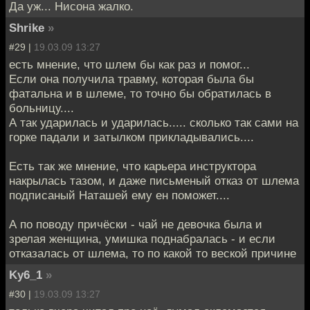
Да уж... Нисона жалко.
Shrike
»
#29 |
19.03.09 13:27
есть мнение, что шлем бы как раз и помог...
Если она получила травму, которая была бы
фатальна и в шлеме, то точно бы обратилась в
больницу....
А так ударилась и ударилась..... сколько так сами на
горке падали и затылком прикладывались....
Есть так же мнение, что карьера инструктора
накрылась тазом, и даже письменый отказ от шлема
подписаный Наташей ему ен поможет....
А по поводу причёски - чай не девочка была и
зрелая женщина, умишка поднабралась - и если
отказалась от шлема, то по какой то веской причине
Ky6_1
»
#30 |
19.03.09 13:27