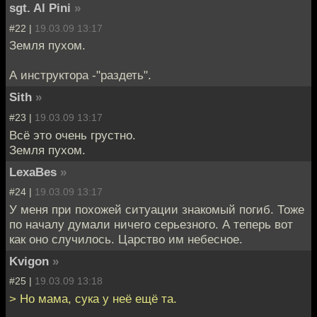
sgt. Al Pini
»
#22 |
19.03.09 13:17
Земля пухом.
А инструктора -"раздеть".
Sith
»
#23 |
19.03.09 13:17
Всё это очень грустно.
Земля пухом.
LexaBes
»
#24 |
19.03.09 13:17
У меня при похожей ситуации знакомый погиб. Тоже
по началу думали ничего серьезного. А теперь вот
как оно случилось. Царство им небесное.
Kvigon
»
#25 |
19.03.09 13:18
> Но мама, сука у неё ещё та.