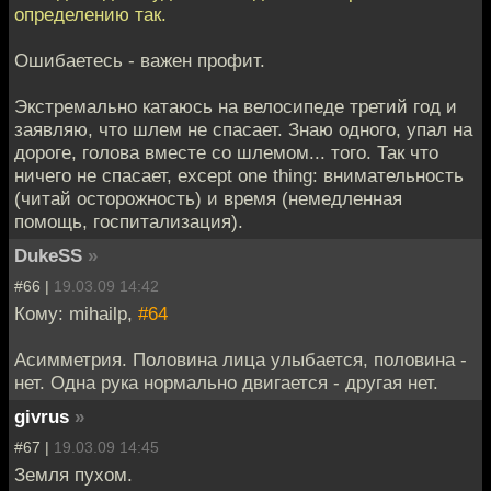
определению так.
Ошибаетесь - важен профит.
Экстремально катаюсь на велосипеде третий год и
заявляю, что шлем не спасает. Знаю одного, упал на
дороге, голова вместе со шлемом... того. Так что
ничего не спасает, except one thing: внимательность
(читай осторожность) и время (немедленная
помощь, госпитализация).
DukeSS
»
#66 |
19.03.09 14:42
Кому: mihailp,
#64
Асимметрия. Половина лица улыбается, половина -
нет. Одна рука нормально двигается - другая нет.
givrus
»
#67 |
19.03.09 14:45
Земля пухом.