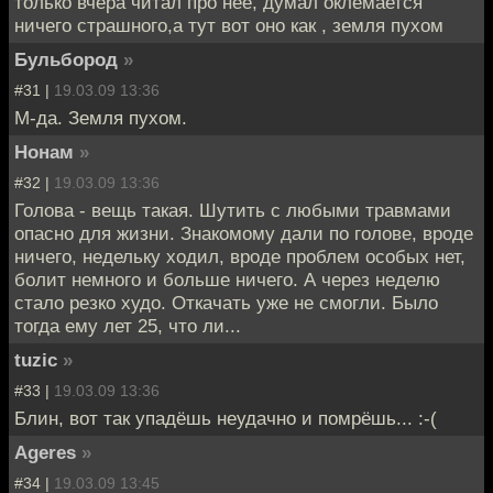
только вчера читал про неё, думал оклемается
ничего страшного,а тут вот оно как , земля пухом
Бульбород
»
#31 |
19.03.09 13:36
М-да. Земля пухом.
Нонам
»
#32 |
19.03.09 13:36
Голова - вещь такая. Шутить с любыми травмами
опасно для жизни. Знакомому дали по голове, вроде
ничего, недельку ходил, вроде проблем особых нет,
болит немного и больше ничего. А через неделю
стало резко худо. Откачать уже не смогли. Было
тогда ему лет 25, что ли...
tuzic
»
#33 |
19.03.09 13:36
Блин, вот так упадёшь неудачно и помрёшь... :-(
Ageres
»
#34 |
19.03.09 13:45