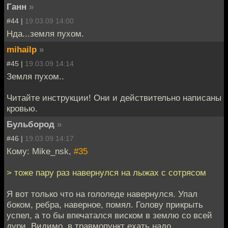
Ганн
»
#44 |
19.03.09 14:00
Нда...земля пухом.
mihailp
»
#45 |
19.03.09 14:14
Земля пухом..
Читайте инструкции! Они и действительно написаны
кровью.
Бульбород
»
#46 |
19.03.09 14:17
Кому: Mike_nsk,
#35
> тоже пару раз навернулся на лыжах с сотрясом
Я вот только что на гололеде навернулся. Упал
боком, ребра, наверное, помял. Голову прикрыть
успел, а то бы впечатался виском в землю со всей
дури. Видимо, в травмопункт ехать надо.