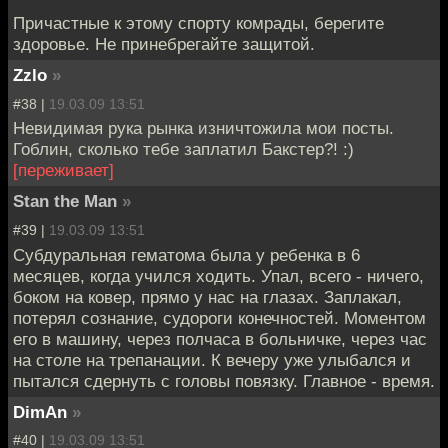
Причастные к этому спорту комрады, берегите
здоровье. Не принебрегайте защитой.
Zzlo
»
#38 |
19.03.09 13:51
Невидимая рука рынка изничтожила мои посты.
Гоблин, сколько тебе заплатил Бакстер?! :)
[переживает]
Stan the Man
»
#39 |
19.03.09 13:51
Субдуральная гематома была у ребенка в 6
месяцев, когда учился ходить. Упал, всего - ничего,
боком на ковер, прямо у нас на глазах. Заплакал,
потерял сознание, судороги конечностей. Моментом
его в машину, через полчаса в больничке, через час
на столе на трепанации. К вечеру уже улыбался и
пытался сдернуть с головы повязку. Главное - время.
DimAn
»
#40 |
19.03.09 13:51