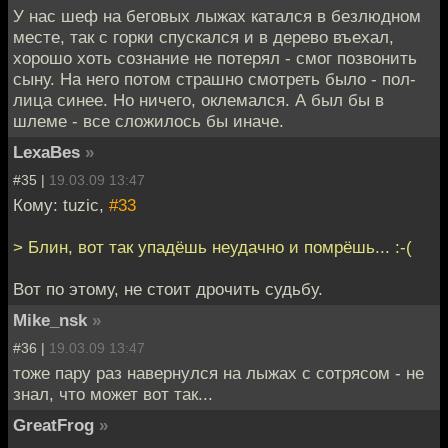
У нас шеф на беговых лыжах катался в безлюдном
месте, так с горки спускался и в дерево въехал,
хорошо хоть сознание не потерял - смог позвонить
сыну. На него потом страшно смотреть было - пол-
лица синее. Но ничего, оклемался. А был бы в
шлеме - все сложилось бы иначе.
LexaBes
»
#35 |
19.03.09 13:47
Кому: tuzic,
#33
> Блин, вот так упадёшь неудачно и помрёшь... :-(
Вот по этому, не стоит дрочить судьбу.
Mike_nsk
»
#36 |
19.03.09 13:47
тоже пару раз навернулся на лыжах с сотрясом - не
знал, что может вот так...
GreatFrog
»