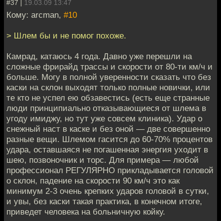
#37 |
19.03.09 13:47
Кому: arcman,
#10
> Шлем бы и не помог похоже.
Камрад, катаюсь 4 года. Давно уже перешли на
сложные фрирайд трассы и скорости от 80-ти км/ч и
больше. Могу в полной уверенности сказать что без
каски на склон выходят только полные новички, или
те кто не успел ею обзавестись (есть еще странные
люди принципиально отказывающиеся от шлема в
угоду имиджу, но тут уже совсем клиника). Удар о
снежный наст в каске и без оной — две совершенно
разные вещи. Шлемом гасится до 60-70% процентов
удара, оставшаяся не погашенная энергия уходит в
шею, позвоночник и торс. Для примера — любой
профессионал РЕГУЛЯРНО прикладывается головой
о склон, падение на скорости 90 км/ч это как
минимум 2-3 очень крепких ударов головой в сутки,
и увы, без каски такая практика, в конечном итоге,
приведет человека на больничную койку.