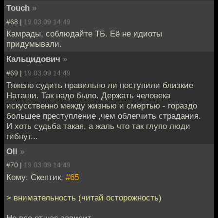
Touch
»
#68 |
19.03.09 14:49
Камрады, соблюдайте ТБ. Её не идиоты
придумывали.
Кальцидович
»
#69 |
19.03.09 14:49
Тяжело судить правильно ли поступили близкие
Наташи. Так надо было. Держать человека
искусственно между жизнью и смертью - гораздо
большее преступление ,чем облегчить страдания.
И хоть судьба такая, а жаль что так глупо люди
гибнут...
Oll
»
#70 |
19.03.09 14:49
Кому: Скептик,
#65
> внимательность (читай осторожность)
Не все от нас зависит.