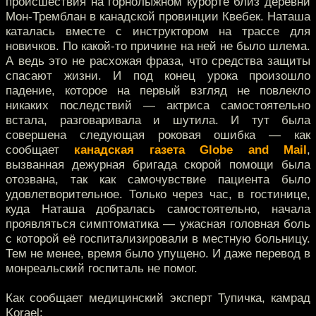
происшествия на горнолыжном курорте близ деревни
Мон-Тремблан в канадской провинции Квебек. Наташа
каталась вместе с инструктором на трассе для
новичков. По какой-то причине на ней не было шлема.
А ведь это не расхожая фраза, что средства защиты
спасают жизни. И под конец урока произошло
падение, которое на первый взгляд не повлекло
никаких последствий — актриса самостоятельно
встала, разговаривала и шутила. И тут была
совершена следующая роковая ошибка — как
сообщает
канадская газета Globe and Mail
,
вызванная дежурная бригада скорой помощи была
отозвана, так как самочувствие пациента было
удовлетворительное. Только через час, в гостинице,
куда Наташа добралась самостоятельно, начала
проявляться симптоматика — ужасная головная боль
с которой её госпитализировали в местную больницу.
Тем не менее, время было упущено. И даже перевод в
монреальский госпиталь не помог.
Как сообщает медицинский эксперт Тупичка, камрад
Korael: