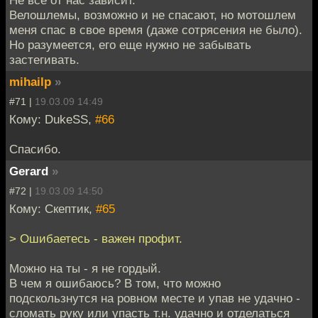
Велошлемы, возможно и не спасают, но мотошлем
меня спас в свое время (даже сотрясения не было).
Но разумеется, его еще нужно не забывать
застегивать.
mihailp
»
#71 |
19.03.09 14:49
Кому: DukeSS,
#66
Спасибо.
Gerard
»
#72 |
19.03.09 14:50
Кому: Скептик,
#65
> Ошибаетесь - важен профит.
Можно на ты - я не гордый.
В чем я ошибаюсь? В том, что можно
подскользнутся на ровном месте и упав не удачно -
сломать руку или упаcть т.н. удачно и отделаться