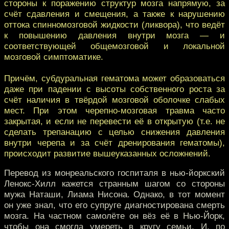
стороны к поражению структур мозга напрямую, за
счёт сдавления и смещения, а также к нарушению
оттока спинномозговой жидкости (ликвора), что ведёт
к повышению давления внутри мозга — и
соответствующей общемозговой и локальной
мозговой симптоматике.
Причём, субдуральная гематома может образоваться
даже при падении с высоты собственного роста за
счёт наличия в твёрдой мозговой оболочке слабых
мест. При этом черепно-мозговая травма часто
закрытая, и если не перевести её в открытую (т.е. не
сделать трепанацию с целью снижения давления
внутри черепа и за счёт дренирования гематомы),
происходит развитие вышеуказанных осложнений.
Перевод из монреальского госпиталя в нью-йоркский
Ленокс-Хилл кажется странным шагом со стороны
мужа Наташи, Лиама Нисона. Однако, в тот момент
он уже знал, что его супруге диагностирована смерть
мозга. На частном самолёте он вёз её в Нью-Йорк,
чтобы она смогла умереть в кругу семьи. И, по