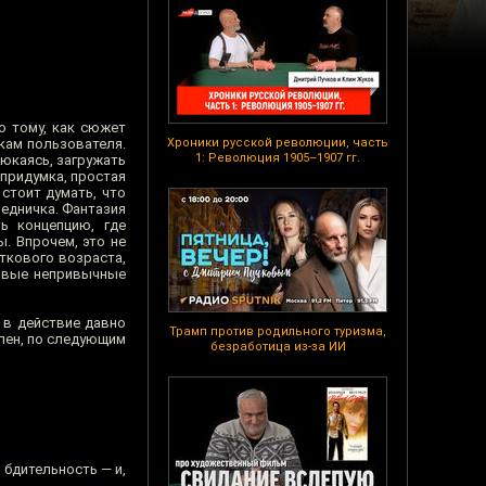
о тому, как сюжет
кам пользователя.
Хроники русской революции, часть
1: Революция 1905–1907 гг.
юкаясь, загружать
 придумка, простая
 стоит думать, что
едничка. Фантазия
ь концепцию, где
ы. Впрочем, это не
ткового возраста,
новые непривычные
 в действие давно
Трамп против родильного туризма,
плен, по следующим
безработица из-за ИИ
 бдительность — и,