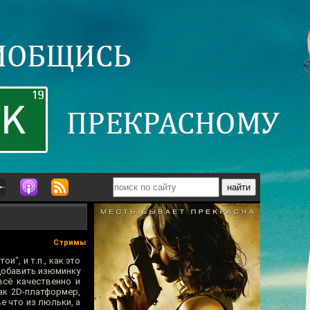
Стримы
", и т.п., как это
добавить изюминку
всё качественно и
ак 2D-платформер,
 что из люльки, а