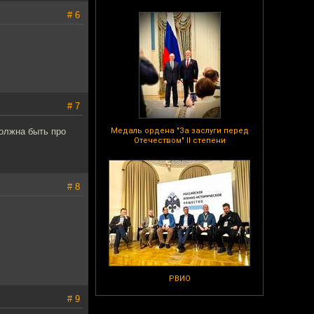
# 6
# 7
должна быть про
Медаль ордена "За заслуги перед
Отечеством" II степени
# 8
РВИО
# 9