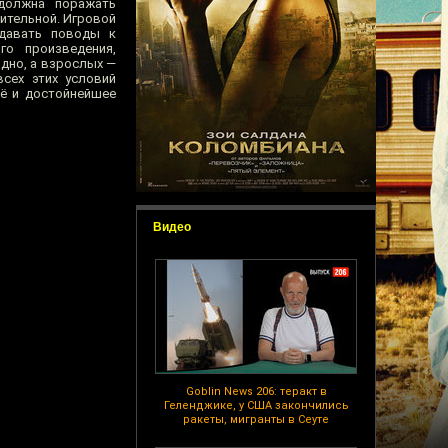
 должна поражать
зительной. Игровой
 давать поводы к
го произведения,
дно, а взрослых —
всех этих условий
щё и достойнейшее
Видео
Goblin News 206: теракт в
Геленджике, у США закончились
ракеты, мигранты в Сеуте