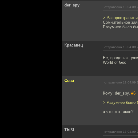
der_spy
отправлено 13.04.09 
> Распространятьс
Сомнительное зая
Разумнее было бы
Красавец
отправлено 13.04.09 
Ее, вроде как, уж
World of Goo
Сева
отправлено 13.04.09 
Кому: der_spy,
#6
> Разумнее было 
а что это такое?
Thi3f
отправлено 13.04.09 