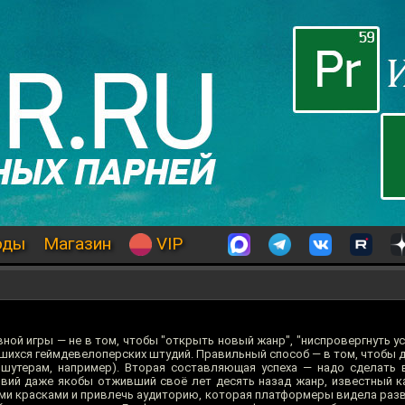
оды
Магазин
VIP
й игры — не в том, чтобы "открыть новый жанр", "ниспровергнуть устои
шихся геймдевелоперских штудий. Правильный способ — в том, чтобы 
шутерам, например). Вторая составляющая успеха — надо сделать 
овий даже якобы отживший своё лет десять назад жанр, известный к
и красками и привлечь аудиторию, которая платформеры видела разве