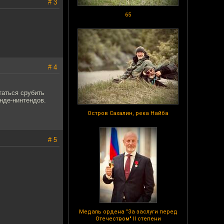
# 3
65
# 4
таться срубить
нде-нинтендов.
Остров Сахалин, река Найба
# 5
Медаль ордена "За заслуги перед
Отечеством" II степени