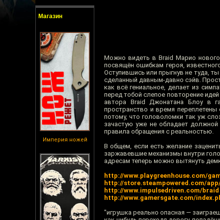
Магазин
Можно видеть в Braid Марио нового
посвящён ошибкам героя, известног
Оступившись или прыгнув не туда, т
сделанный давным-давно сэйв. Просто
как всё гениальное, делает из симп
перед тобой слепое повторение идей
автора Braid Джонатана Блоу в г
пространство и время переплетены с
потому, что головоломки так уж сл
зачастую уже не обладает должной
правила обращения с реальностью.
Империя ножей
В общем, если есть желание заценит
заржавевшие механизмы внутри голов
адресам теперь можно вытянуть демк
http://www.playgreenhouse.com/ga
http://store.steampowered.com/app
http://www.impulsedriven.com/braid
http://www.gamersgate.com/index
"игрушка реально опасная — заиграе
как-нибудь переходя дорогу, попадёш