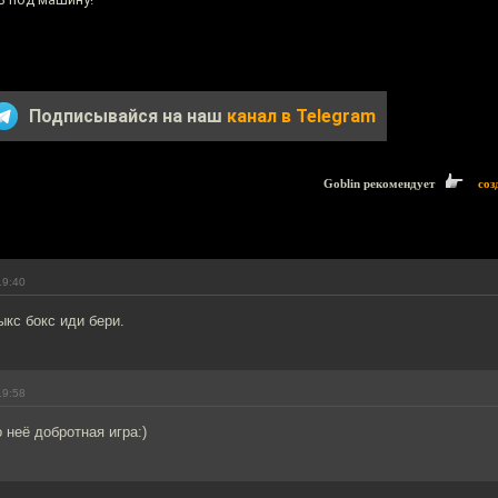
Подписывайся на наш
канал в Telegram
Goblin рекомендует
соз
19:40
ыкс бокс иди бери.
19:58
 неё добротная игра:)