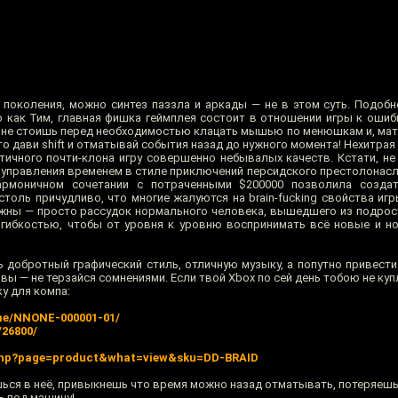
 поколения, можно синтез паззла и аркады — не в этом суть. Подобн
о как Тим, главная фишка геймплея состоит в отношении игры к ошиб
ы не стоишь перед необходимостью клацать мышью по менюшкам и, мат
 дави shift и отматывай события назад до нужного момента! Нехитрая
атичного почти-клона игру совершенно небывалых качеств. Кстати, не
 управления временем в стиле приключений персидского престолонасл
армоничном сочетании с потраченными $200000 позволила создат
толь причудливо, что многие жалуются на brain-fucking свойства игр
ожны — просто рассудок нормального человека, вышедшего из подрос
 гибкостью, чтобы от уровня к уровню воспринимать всё новые и 
ь добротный графический стиль, отличную музыку, а попутно привести
ы — не терзайся сомнениями. Если твой Xbox по сей день тобою не ку
у для компа:
me/NNONE-000001-01/
/26800/
.php?page=product&what=view&sku=DD-BRAID
шься в неё, привыкнешь что время можно назад отматывать, потеряешь
ь под машину!