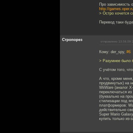
Про зависимость о
http://games.oper.
> Остро хочется с
Перевод таки буд
Стропорез
отправлено 13.04.09 
Кому: der_spy,
#6
> Разумнее было 
С учётом того, чт
А что, кроме меня
продвинутых) на н
WiiWare (аналог X
переключаться из
(буквально на пр
стилизации под я
платформеров: War
действительно све
Super Mario Galax
купить только из-з