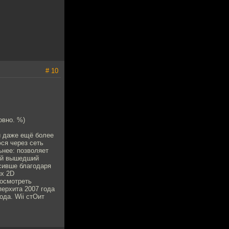
# 10
овно. %)
(и даже ещё более
ся через сеть
ьнее: позволяет
ий вышедший
сивше благодаря
ых 2D
посмотреть
перхита 2007 года
ода. Wii стОит