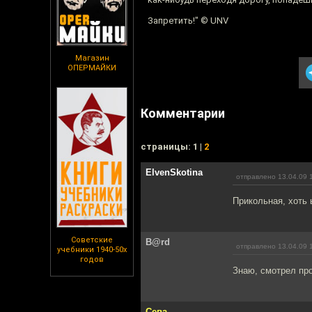
Запретить!" © UNV
Магазин
ОПЕРМАЙКИ
Комментарии
cтраницы: 1 |
2
ElvenSkotina
отправлено 13.04.09 
Прикольная, хоть 
Советские
B@rd
отправлено 13.04.09 
учебники 1940-50х
годов
Знаю, смотрел про
Сева