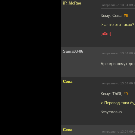
iP..McRae
отправлено 13.04.09 
Кому: Сева,
#8
> а что это такое?
[в0ет]
Sania03-06
отправлено 13.04.09 
Бренд выжмут до 
Сева
отправлено 13.04.09 
Кому: Thi3f,
#9
> Перевод таки бу
безусловно
Сева
отправлено 13.04.09 