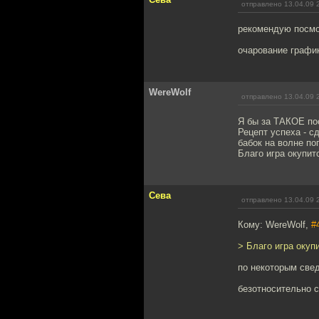
отправлено 13.04.09 
рекомендую посмо
очарование график
WereWolf
отправлено 13.04.09 
Я бы за ТАКОЕ по
Рецепт успеха - с
бабок на волне по
Благо игра окупит
Сева
отправлено 13.04.09 
Кому: WereWolf,
#
> Благо игра окуп
по некоторым све
безотносительно с