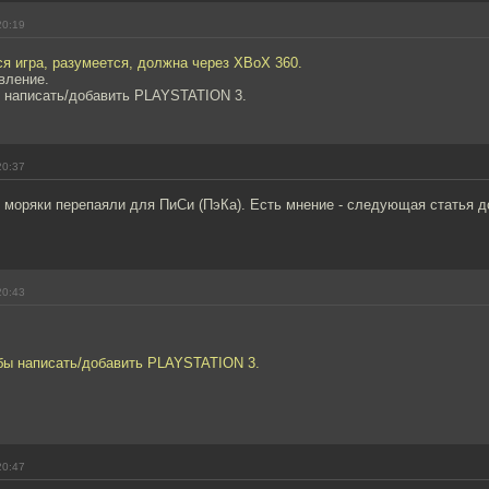
20:19
я игра, разумеется, должна через XBoX 360.
вление.
 написать/добавить PLAYSTATION 3.
20:37
е моряки перепаяли для ПиСи (ПэКа). Есть мнение - следующая статья 
20:43
бы написать/добавить PLAYSTATION 3.
20:47