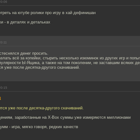
20:06
треть на ютубе ролики про игру в хай дефинишан
и - в деталях и детальках
20:11
стеснялся денег просить.
делать всё за копейки, стырить несколько изюминок из других игр и попы
пулярности Ы-Ящика, а также на том поколении, не заставшим всяких де
ся уже после десятка-другого скачиваний.
20:15
4
ится уже после десятка-другого скачиваний.
дениям, заработанные на X-Box суммы уже измеряются миллионами
умм - игра, мягко говоря, редких качеств