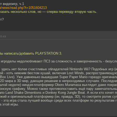
т видеоигр, ч.1
ru/news/read.php?t=1051604213
казать несколько слов, но — сперва переведу вторую часть.
ет?
20:49
бы написать/добавить PLAYSTATION 3.
о игроделы недолюбливают ПС3 за сложность и замороченность - безусл
, здесь нет более счастливых обладателей Nintendo Wii? Подобных игр 
ей - хоть нижним бюстом кушай, включая Lost Winds, распространяющую
-Box Live). Уже давненько вышедшая Super Paper Mario гораздо оригинал
 2D мира в 3D мир, дающее решение в непроходимых случаях. Последн
ошлой неделе) ниндзя-платформер Oboro Muramasa выглядит даже покра
понскую графику. Можно также противопоставить ещё пару замечательн
io Land Shake Dimentions и Donkey Kong Jungle Beat. А если кто хочет 
жий и оригинальный платформер (он, правда, 3D), то смотрите ролик су
y - эта игра стала лучшей вообще среди всех платформ по результатам г
а этой игры.