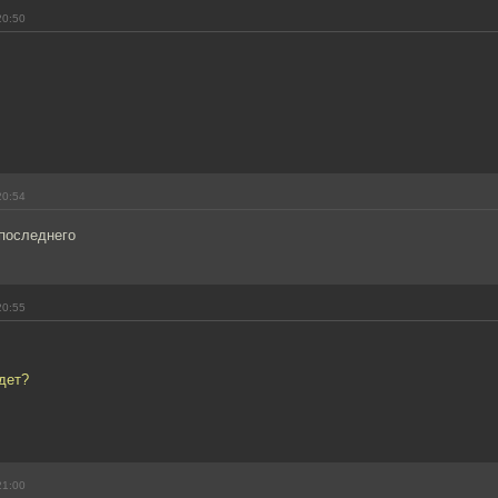
20:50
20:54
последнего
20:55
дет?
21:00