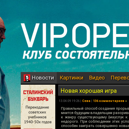
Картинки
Видео
Перев
Новости
Новая хорошая игра
13.04.09 19:26 |
Сева
|
136 комментариев
»
Правильный способ создания прорывно
мнится будущим владельцам разорив
к жанру существующему (мауслук к 
недорого. При соблюдении этих усл
способен заиграть совершенно новым