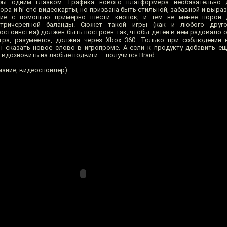
бы одним глазком. Графика нового платформера необязательно
ра и hi-end видеокарты, но призвана быть стильной, забавной и выра
ение с помощью примерно шести кнопок, и тем не менее порой
утричерепной баланды. Сюжет такой игры (как и любого друго
стоинства) должен быть построен так, чтобы детей в нём радовало о
гра, разумеется, должна через Xbox 360. Только при соблюдении 
н сказать новое слово в игропроме. А если к продукту добавить е
вдохновить на любые подвиги — получится Braid.
мание, видеоспойлер):