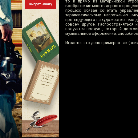
то и прямо из материнской утро
воображение многоядерного процессо
процесс обязан сочетать управл
терапевтическому напряжению вн
претендующего на художественные до
совсем другое. Распространяться и
получится продукт, который достои
музыкальное оформление, способное 
Играется это дело примерно так (вни