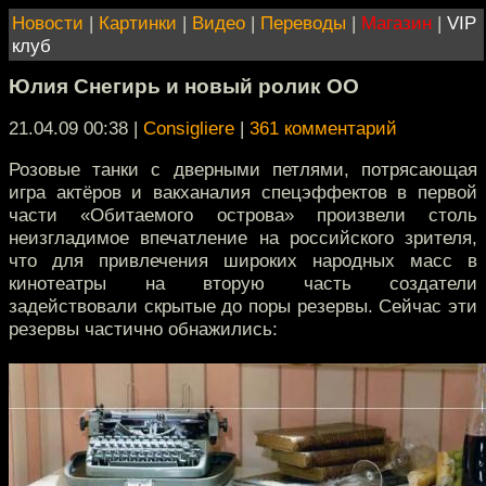
Новости
|
Картинки
|
Видео
|
Переводы
|
Магазин
|
VIP
клуб
Юлия Снегирь и новый ролик ОО
21.04.09 00:38
|
Consigliere
|
361 комментарий
Розовые танки с дверными петлями, потрясающая
игра актёров и вакханалия спецэффектов в первой
части «Обитаемого острова» произвели столь
неизгладимое впечатление на российского зрителя,
что для привлечения широких народных масс в
кинотеатры на вторую часть создатели
задействовали скрытые до поры резервы. Сейчас эти
резервы частично обнажились: