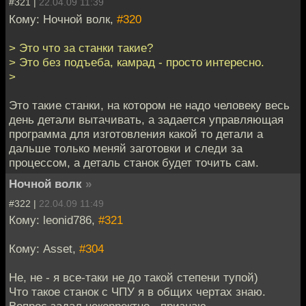
#321 |
22.04.09 11:39
Кому: Ночной волк,
#320
> Это что за станки такие?
> Это без подъеба, камрад - просто интересно.
>
Это такие станки, на котором не надо человеку весь
день детали вытачивать, а задается управляющая
программа для изготовления какой то детали а
дальше только меняй заготовки и следи за
процессом, а деталь станок будет точить сам.
Ночной волк
»
#322 |
22.04.09 11:49
Кому: leonid786,
#321
Кому: Asset,
#304
Не, не - я все-таки не до такой степени тупой)
Что такое станок с ЧПУ я в общих чертах знаю.