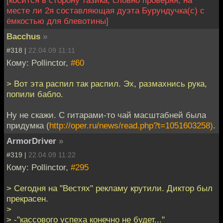
[косится в сторону тазика, словно проверяя, на
месте ли 2я составляющая дуэта Бурундучка(с) с
ёмкостью для блевотины]
Bacchus
»
#318 |
22.04.09 11:11
Кому: Pollinctor,
#60
> Вот эта распил так распил. Эх, размахнись рука,
попили бабло.
Ну не скажи. С гитарами-то чай масштабней была
придумка (
http://oper.ru/news/read.php?t=1051603258)
.
ArmorDriver
»
#319 |
22.04.09 11:22
Кому: Pollinctor,
#295
> Сегодня на "Вестях" рекламу крутили. Диктор был
прекрасен.
>
> -"кассового успеха конечно не будет..."