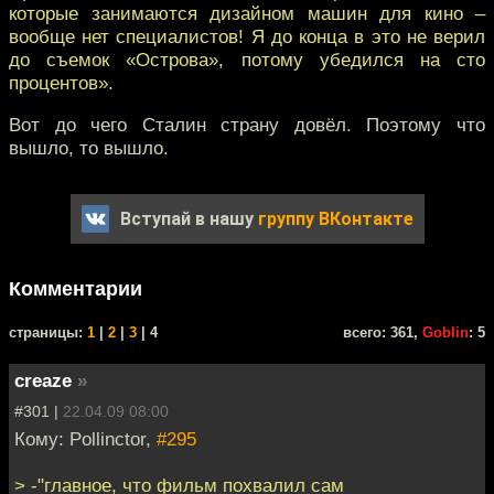
которые занимаются дизайном машин для кино –
вообще нет специалистов! Я до конца в это не верил
до съемок «Острова», потому убедился на сто
процентов».
Вот до чего Сталин страну довёл. Поэтому что
вышло, то вышло.
Вступай в нашу
группу ВКонтакте
Комментарии
cтраницы:
1
|
2
|
3
| 4
всего: 361,
Goblin
: 5
creaze
»
#301 |
22.04.09 08:00
Кому: Pollinctor,
#295
> -"главное, что фильм похвалил сам