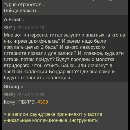
турне отработал...
Пойду плакать..
A Frost
»
#331 |
22.04.09 13:13
Мне вот интересно, гитар закупили знатных, а кто на
них играет для фильма? И зачем надо было
покупать целых 2 баса? И какого леворукого
гитариста позвали для записи? И, главное, куда эти
гитары потом пойдут? Будут проданы с молотка
втридорого, чтоб отбить бабки, или исчезнут в
частной коллекции Бондарчюга? Где они сами и
будут составлять коллекцию...
Strang
»
#332 |
22.04.09 13:29
Кому: ПВУРЭ,
#309
> в записи саундтрека принимают участие
уникальные коллекционные инструменты