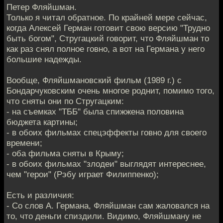
Петер Фляйшман.
Только я читал обратное. По крайней мере сейчас,
когда Алексей Герман готовит свою версию "Трудно
быть богом", Стругацкий говорит, что Фляйшман то
как раз снял полное говно, а вот на Германа у него
большие надежды.
Вообще, Фляйшмановский фильм (1989 г.) с
Бондарчуковским очень многое роднит, помимо того,
что сняты они по Стругацким:
- на съемках "ТББ" была спижжена половина
бюджета картины;
- в обоих фильмах спецэффекты говно для своего
времени;
- оба фильма сняты в Крыму;
- в обоих фильмах "злодеи" выглядят интереснее,
чем "герои" (Рэбу играет Филиппенко);
Есть и различия:
- Со слов А. Германа, Фляйшман сам жаловался на
то, что деньги спиздили. Видимо, Фляйшману не