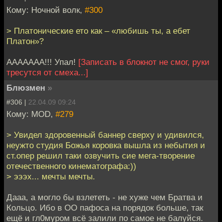
Кому: Ночной волк,
#300
> Платонические ето как – «любишь ты, а ебет
Платон»?
ААААААА!!! Упал!
[Записать в блокнот не смог, руки
тресутся от смеха...]
Блюзмен
»
#306 |
22.04.09 09:24
Кому: MOD,
#279
> Увидел здоровенный баннер сверху и удивился,
неужто студия Божья коровка вышла из небытия и
ст.опер решил таки озвучить сие мега-творение
отечественного кинематографа:))
> эээх... мечты мечты.
Дааа, а могло бы взлететь - не хуже чем Братва и
Кольцо. Ибо в ОО пафоса на порядок больше, так
ещё и гл0муром всё залили по самое не балуйся.