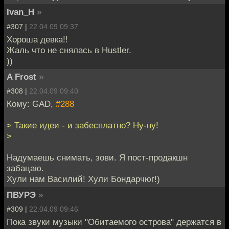
Ivan_H
»
#307 |
22.04.09 09:37
Хороша девка!!
Жаль что не снялась в Hustler.
))
A Frost
»
#308 |
22.04.09 09:40
Кому: GAD,
#288
> Такие идеи - и забесплатно? Ну-ну!
>
Надумаешь снимать, зови. Я пост-продакшн
забацаю.
Хули нам Василий! Хули Бондарчюг!)
ПВУРЭ
»
#309 |
22.04.09 09:46
Пока звуки музыки "Обитаемого острова" держатся в