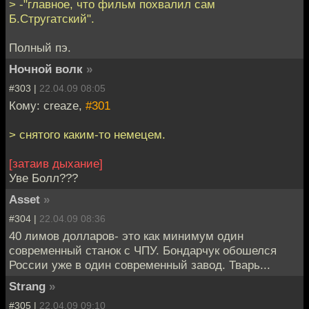
> -"главное, что фильм похвалил сам
Б.Стругатский".
Полный пэ.
Ночной волк
»
#303 |
22.04.09 08:05
Кому: creaze,
#301
> снятого каким-то немецем.
[затаив дыхание]
Уве Болл???
Asset
»
#304 |
22.04.09 08:36
40 лимов долларов- это как минимум один
современный станок с ЧПУ. Бондарчук обошелся
России уже в один современный завод. Тварь...
Strang
»
#305 |
22.04.09 09:10