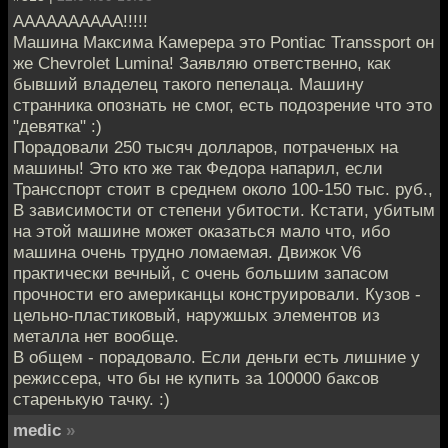
АААААААААА!!!!!
Машина Максима Камерера это Pontiac Transsport он
же Chevrolet Lumina! Заявляю ответственно, как
бывший владелец такого пепелаца. Машину
странника опознать не смог, есть подозрение что это
"девятка" :)
Порадовали 250 тысяч долларов, потраченых на
машины! Это кто же так Федора напарил, если
Трансспорт стоит в среднем около 100-150 тыс. руб.,
В зависимости от степени убитости. Кстати, убитым
на этой машине может оказаться мало что, ибо
машина очень трудно ломаемая. Движок V6
практически вечный, с очень большим запасом
прочности его американцы конструировали. Кузов -
цельно-пластиковый, наружшых элементов из
металла нет вообще.
В общем - порадовало. Если деньги есть лишние у
режиссера, что бы не купить за 100000 баксов
старенькую тачку. :)
medic
»