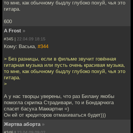
то мне, как обычному быдлу глубоко похуй, чья это
гитара.
600
A Frost
»
#345 |
22.04.09 18:15
Кому: Васька,
#344
> Без разницы, если в фильме звучит говённая
гитарная музыка или пусть очень красивая музыка,
то мне, как обычному быдлу глубоко похуй, чья это
гитара.
>
А у нас творцы уверены, что раз Билану якобы
помогла скрипка Страдивари, то и Бондарчюга
спасет басуха Маккартни =)
Он ей от кредиторов отмахиваться будет)))
Жертва аборта
»
#346 |
23.04.09 09:02