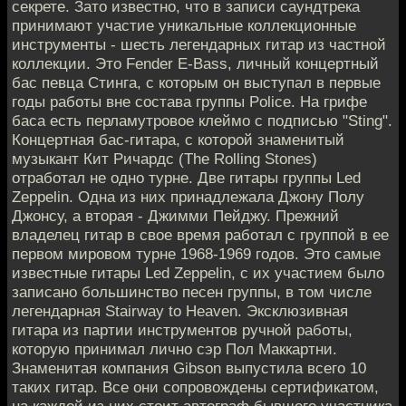
секрете. Зато известно, что в записи саундтрека
принимают участие уникальные коллекционные
инструменты - шесть легендарных гитар из частной
коллекции. Это Fender E-Bass, личный концертный
бас певца Стинга, с которым он выступал в первые
годы работы вне состава группы Police. На грифе
баса есть перламутровое клеймо с подписью "Sting".
Концертная бас-гитара, с которой знаменитый
музыкант Кит Ричардс (The Rolling Stones)
отработал не одно турне. Две гитары группы Led
Zeppelin. Одна из них принадлежала Джону Полу
Джонсу, а вторая - Джимми Пейджу. Прежний
владелец гитар в свое время работал с группой в ее
первом мировом турне 1968-1969 годов. Это самые
известные гитары Led Zeppelin, с их участием было
записано большинство песен группы, в том числе
легендарная Stairway to Heaven. Эксклюзивная
гитара из партии инструментов ручной работы,
которую принимал лично сэр Пол Маккартни.
Знаменитая компания Gibson выпустила всего 10
таких гитар. Все они сопровождены сертификатом,
на каждой из них стоит автограф бывшего участника