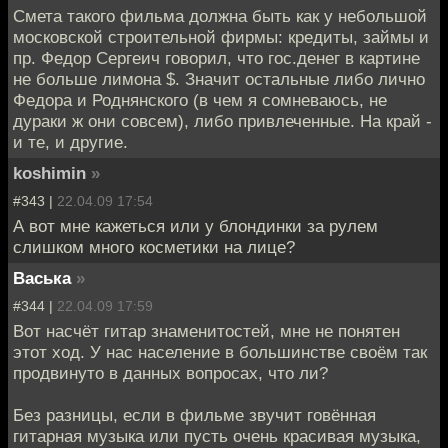
Смета такого фильма должна быть как у небольшой
московской строительной фирмы: кредиты, займы и
пр. Федор Сергеич говорил, что гос.денег в картине
не больше лимона $. Значит остальные либо лично
Федора и Роднянского (в чем я сомневаюсь, не
дураки ж они совсем), либо привлеченные. На край -
и те, и другие.
koshimin
»
#343 |
22.04.09 17:54
А вот мне кажеться или у блондинки за рулем
слишком много косметики на лице?
Васька
»
#344 |
22.04.09 17:59
Вот насчёт гитар знаменитостей, мне не понятен
этот ход. У нас население в большинстве своём так
продвинуто в данных вопросах, что ли?
Без разницы, если в фильме звучит говённая
гитарная музыка или пусть очень красивая музыка,