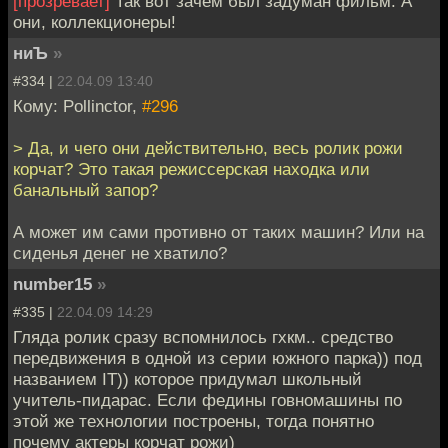
[прозревает]
Так вот зачем был задуман фильм. А
они, коллекционеры!
ниЪ
»
#334 |
22.04.09 13:40
Кому: Pollinctor,
#296
> Да, и чего они действительно, весь ролик рожи
корчат? Это такая режиссерская находка или
банальный запор?
А может им сами противно от таких машин? Или на
сиденья денег не хватило?
number15
»
#335 |
22.04.09 14:29
Гляда ролик сразу вспомнилось гхкм.. средство
передвижения в одной из серии южного парка)) под
названием IT)) которое придумал школьный
учитель-пидарас. Если федины говномашины по
этой же технологии построены, тогда понятно
почему актеры корчат рожи)