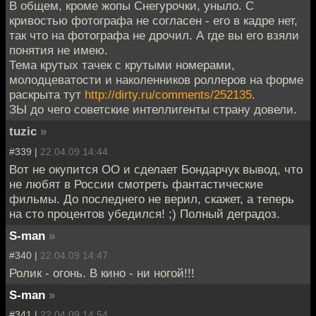
В общем, кроме жопы Снегурочки, уныло. С
кривостью фотографа не согласен - его в кадре нет,
так что на фотографа не дрочил. А где вы его взяли
понятия не имею.
Тема крутых тачек с крутыми номерами,
молодцеватости и наколенников роллеров на форме
раскрыта тут
http://dirty.ru/comments/252135
.
ЗЫ до чего советские интеллигенты страну довели.
tuzic
»
#339 |
22.04.09 14:44
Вот не окупится ОО и сделает Бондарчук вывод, что
не любят в России смотреть фантастические
фильмы. До последнего не верил, скажет, а теперь
на сто процентов убедился! ;) Полный деградоз.
S-man
»
#340 |
22.04.09 14:47
Ролик - огонь. В кино - ни ногой!!!
S-man
»
#341 |
22.04.09 14:54