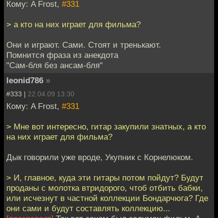
Кому: A Frost,
#331
> а кто на них играет для фильма?
Они и играют. Сами. Стоят и тренькают.
Помнится фраза из анекдота
"Сам-бля без ансам-бля"
leonid786
»
#333 |
22.04.09 13:30
Кому: A Frost,
#331
> Мне вот интересно, гитар закупили знатных, а кто
на них играет для фильма?
Дык говорили уже вроде, Укупник с Корнелюком.
> И, главное, куда эти гитары потом пойдут? Будут
проданы с молотка втридорого, чтоб отбить бабки,
или исчезнут в частной коллекции Бондарчюга? Где
они сами и будут составлять коллекцию...