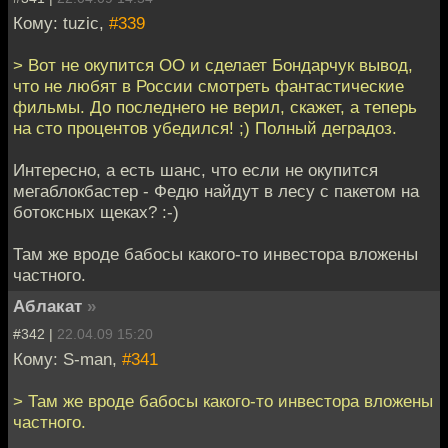
Кому: tuzic,
#339
> Вот не окупится ОО и сделает Бондарчук вывод,
что не любят в России смотреть фантастические
фильмы. До последнего не верил, скажет, а теперь
на сто процентов убедился! ;) Полный деградоз.
Интересно, а есть шанс, что если не окупится
мегаблокбастер - Федю найдут в лесу с пакетом на
ботоксных щеках? :-)
Там же вроде бабосы какого-то инвестора вложены
частного.
Аблакат
»
#342 |
22.04.09 15:20
Кому: S-man,
#341
> Там же вроде бабосы какого-то инвестора вложены
частного.