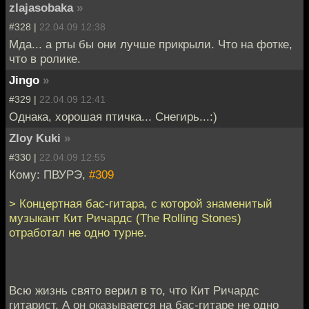
zlajasobaka
»
#328 |
22.04.09 12:38
Мда... а рты бы они лучше прикрыли. Что на фотке,
что в ролике.
Jingo
»
#329 |
22.04.09 12:41
Однака, хорошая птичка... Снегирь...:)
Zloy Kuki
»
#330 |
22.04.09 12:55
Кому: ПВУРЭ,
#309
> Концертная бас-гитара, с которой знаменитый
музыкант Кит Ричардс (The Rolling Stones)
отработал не одно турне.
Всю жизнь свято верил в то, что Кит Ричардс
гитарист. А он оказывается на бас-гитаре не одно