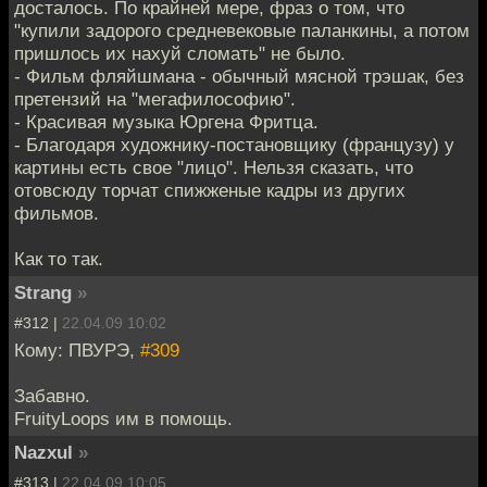
досталось. По крайней мере, фраз о том, что
"купили задорого средневековые паланкины, а потом
пришлось их нахуй сломать" не было.
- Фильм фляйшмана - обычный мясной трэшак, без
претензий на "мегафилософию".
- Красивая музыка Юргена Фритца.
- Благодаря художнику-постановщику (французу) у
картины есть свое "лицо". Нельзя сказать, что
отовсюду торчат спижженые кадры из других
фильмов.
Как то так.
Strang
»
#312 |
22.04.09 10:02
Кому: ПВУРЭ,
#309
Забавно.
FruityLoops им в помощь.
Nazxul
»
#313 |
22.04.09 10:05