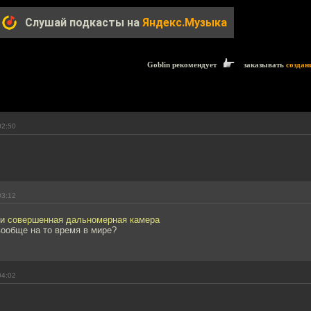
Слушай подкасты на
Яндекс.Музыка
Goblin рекомендует
заказывать
создан
02:50
03:12
ки совершенная дальномерная камера
вообще на то время в мире?
04:02