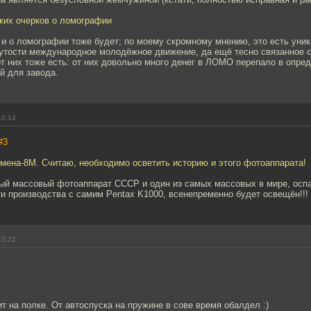
ских очерков о ломографии
 и о ломографии тоже будет; по моему скромному мнению, это есть уник
нутости международное молодёжное движение, да ещё тесно связанное 
т них тоже есть: от них довольно много денег в ЛОМО перепало в опре
й для завода.
10:14
#3
мена-8М. Считаю, необходимо осветить историю и этого фотоаппарата!
ый массовый фотоаппарат СССР и один из самых массовых в мире, осп
и производства с самим Pentax K1000, всенепременно будет освещён!!!
10:22
 на полке. От автоспуска на пружине в сове время обалдел :)