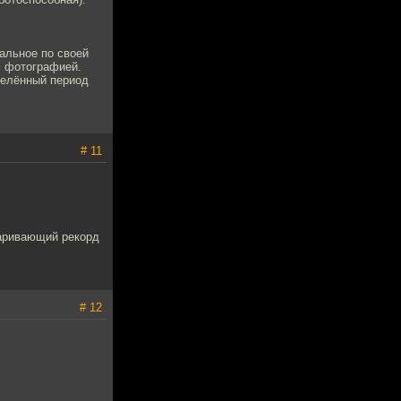
альное по своей
с фотографией.
делённый период
# 11
аривающий рекорд
# 12