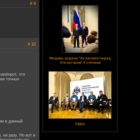
# 9
# 10
Медаль ордена "За заслуги перед
Отечеством" II степени
наоборот, это
нее точных
ным в данный
РВИО
 ни разу. Но вот в
ботоспособная).