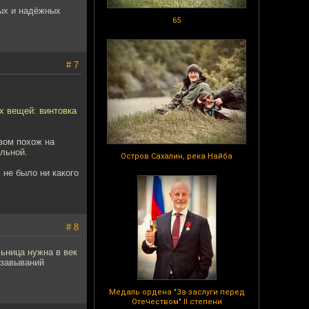
ых и надёжных
65
# 7
х вещей: винтовка
зом похож на
льной.
Остров Сахалин, река Найба
 не было ни какого
# 8
льница нужна в век
 завываний
Медаль ордена "За заслуги перед
Отечеством" II степени