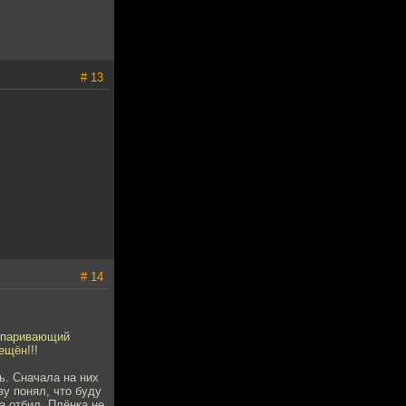
# 13
# 14
оспаривающий
ещён!!!
ь. Сначала на них
зу понял, что буду
а отбил. Плёнка не