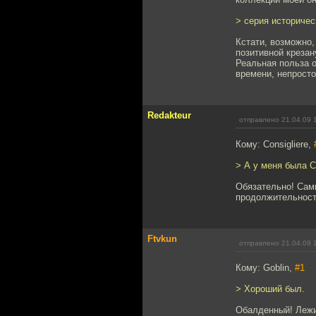
> серия историче
Кстати, возможно,
позитивной креза
Реальная польза о
времени, непросто
Redakteur
отправлено 21.04.09 
Кому: Consigliere,
> А у меня была С
Обязательно! Сам
продолжительност
Ftvkun
отправлено 21.04.09 
Кому: Goblin,
#1
> Хороший был.
Обалденный! Лежит