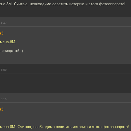
на-8М. Считаю, необходимо осветить историю и этого фотоаппарата!
04:47
#3
Смена-8М.
силища-то! :)
04:59
06:15
#3
мена-8М. Считаю, необходимо осветить историю и этого фотоаппарата!