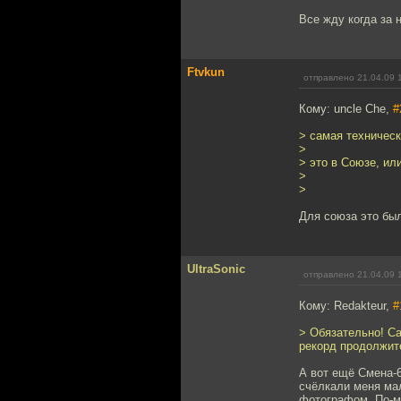
Все жду когда за 
Ftvkun
отправлено 21.04.09 
Кому: uncle Che,
#
> самая техничес
>
> это в Союзе, ил
>
>
Для союза это был
UltraSonic
отправлено 21.04.09 
Кому: Redakteur,
#
> Обязательно! С
рекорд продолжит
А вот ещё Смена-6
счёлкали меня мал
фотографом. По-мо