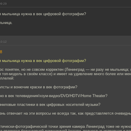
09:29
ая мыльница нужна в век цифровой фотографии?
льница.
10:12
8
ая мыльница нужна в век цифровой фотографии?
ос понятен, но не совсем корректен (Ленинград — ни разу не мыльница; 
 топ-модель в своём классе) и имеет на удивление много более или ме
аллелей:
лсты и вонючие краски в век фотографии?
но в век телевидения/хоум-видео/DVD/HDTV/Home Theater?
ниловые пластинки в век цифровых носителей музыки?
изнь отвечает на эти вопросы не всегда так, как представляется очевид
ктически-фотографической точки зрения камера Ленинград тоже не нужна,
а является безусловной жемчужиной (кстати, полностью исправная и ра