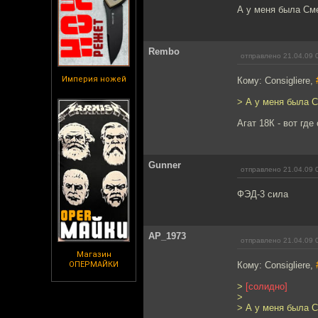
А у меня была Сме
Rembo
отправлено 21.04.09 
Империя ножей
Кому: Consigliere,
> А у меня была 
Агат 18К - вот где 
Gunner
отправлено 21.04.09 
ФЭД-3 сила
AP_1973
отправлено 21.04.09 
Магазин
ОПЕРМАЙКИ
Кому: Consigliere,
>
[солидно]
>
> А у меня была С