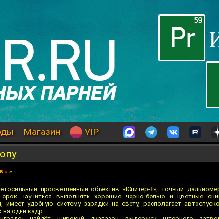
оды
Магазин
VIP
ропу
ев
»
»
ветосильный просветленный объектив «Юпитер-8», точный дальноме
 срок научиться выполнять хорошие черно-белые и цветные сни
, имеет удобную систему зарядки на свету, располагает автоспуск
на один кадр.
граде» найдёт широкий диапазон выдержек шторного затвор