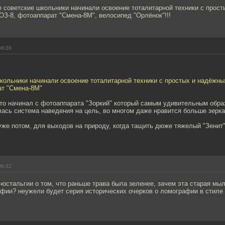
 советские школьники начинали освоение тоталитарной техники с прост
ОЗ-8, фотоаппарат "Смена-8М", велосипед "Орлёнок"!!!
08:20
кольники начинали освоение тоталитарной техники с простых и надёжны
ат "Смена-8М"
что начинал с фотоаппарата "Зоркий" который самым удивительным обра
ась система наведения на цель, во многом даже нравится больше зерка
же потом, для выходов на природу, когда тащить дюже тяжелый "Зенит"
08:32
ностальгии о том, что раньше трава была зеленее, зачем эта старая мы
фии? неужели будет серия исторических очерков о ломографии в стиле