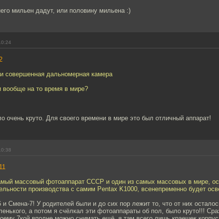
него мильен дадут, или половину мильена :)
10:24
2
ки совершенная дальномерная камера
и вообще на то время в мире?
о очень круто. Для своего времени в мире это был отличный аппарат!
10:38
11
амый массовый фотоаппарат СССР и один из самых массовых в мире, 
ельности производства с самим Pentax K1000, всенепременно будет осв
 и Смена-7! У родителей были и до сих пор лежит то, что от них осталос
енького, а потом я счёлкал эти фотоаппараты об пол, было круто!!! Сра
ему 7кой вполне можно снимать ещё, я там всего лишь краешек корпус