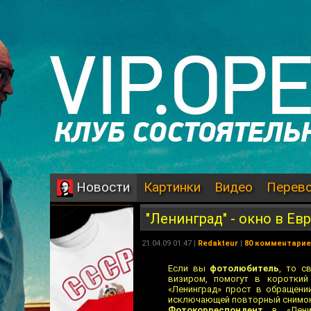
Картинки
Видео
Перев
Новости
"Ленинград" - окно в Ев
21.04.09 01:47 |
Redakteur
|
80 комментари
Если вы
фотолюбитель
, то с
визиром, помогут в короткий
«Ленинград» прост в обращении
исключающей повторный снимок 
Фотокорреспондент
в «Ленин