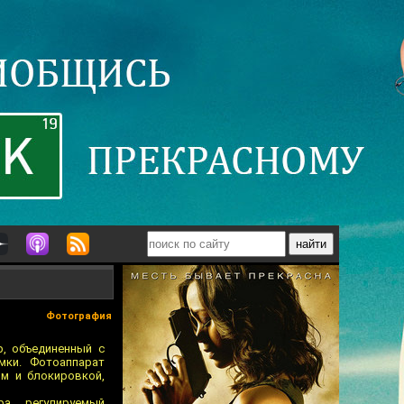
Фотография
р, объединенный с
мки. Фотоаппарат
ом и блокировкой,
а, регулируемый