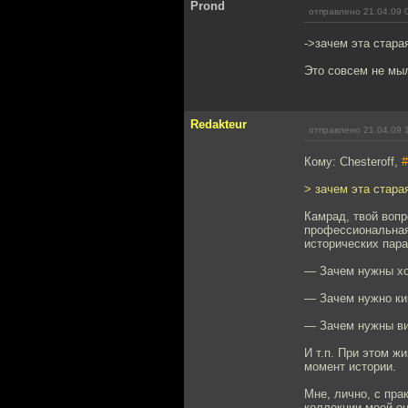
Prond
отправлено 21.04.09 
->зачем эта стар
Это совсем не мы
Redakteur
отправлено 21.04.09 
Кому: Chesteroff,
#
> зачем эта стар
Камрад, твой вопр
профессиональная
исторических пар
— Зачем нужны хо
— Зачем нужно ки
— Зачем нужны ви
И т.п. При этом ж
момент истории.
Мне, лично, с пра
коллекции моей он