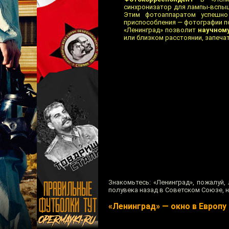
синхронизатор для лампы-вспыш
Этим фотоаппаратом успешно
приспособления — фотографии п
«Ленинград» позволит
научном
или близком расстоянии, запеча
Знакомьтесь: «Ленинград», пожалуй
полувека назад в Советском Союзе, 
«Ленинград» — окно в Европу