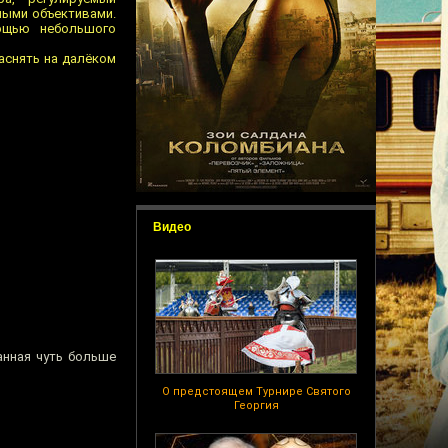
ными объективами.
ощью небольшого
аснять на далёком
Видео
анная чуть больше
О предстоящем Турнире Святого
Георгия