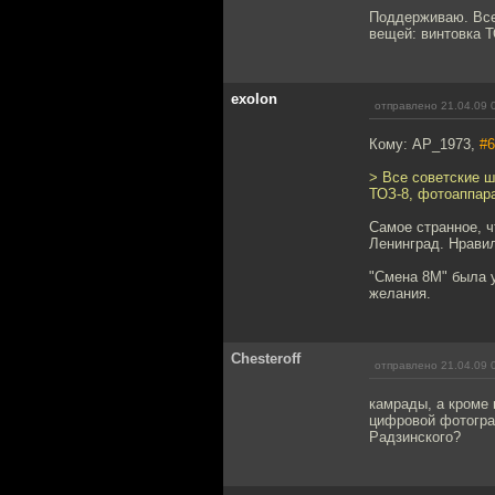
Поддерживаю. Все
вещей: винтовка Т
exolon
отправлено 21.04.09 
Кому: AP_1973,
#6
> Все советские ш
ТОЗ-8, фотоаппар
Самое странное, 
Ленинград. Нравил
"Смена 8М" была у
желания.
Chesteroff
отправлено 21.04.09 
камрады, а кроме 
цифровой фотогра
Радзинского?