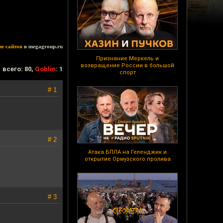
ие сайтов
в megagroup.ru
Признание Меркель и
возвращение России в большой
всего: 80,
Goblin
: 1
спорт
# 1
# 2
Атака БПЛА на Геленджик и
открытие Ормузского пролива
# 3