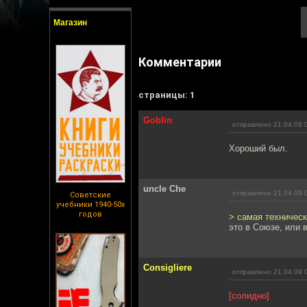
Магазин
Комментарии
cтраницы: 1
Goblin
отправлено 21.04.09 
Хороший был.
uncle Che
отправлено 21.04.09 
Советские
учебники 1940-50х
годов
> самая техничес
это в Союзе, или 
Consigliere
отправлено 21.04.09 
[солидно]