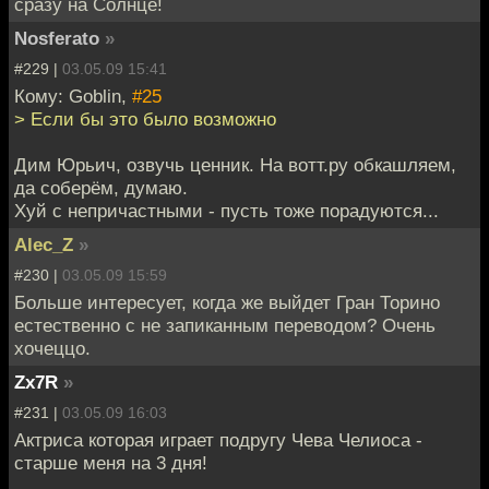
сразу на Солнце!
Nosferato
»
#229 |
03.05.09 15:41
Кому: Goblin,
#25
> Если бы это было возможно
Дим Юрьич, озвучь ценник. На вотт.ру обкашляем,
да соберём, думаю.
Хуй с непричастными - пусть тоже порадуются...
Alec_Z
»
#230 |
03.05.09 15:59
Больше интересует, когда же выйдет Гран Торино
естественно с не запиканным переводом? Очень
хочеццо.
Zx7R
»
#231 |
03.05.09 16:03
Актриса которая играет подругу Чева Челиоса -
старше меня на 3 дня!