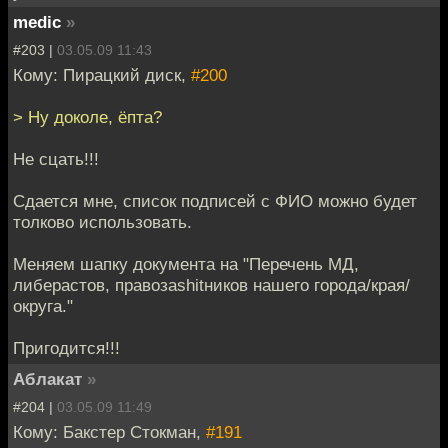
medic
»
#203 |
03.05.09 11:43
Кому: Пирацкий диск,
#200
> Ну доколе, ёпта?
Не сцать!!!
Сдается мне, список подписей с ФИО можно будет
толково использовать.
Меняем шапку документа на "Перечень МД,
либерастов, правозаshitников нашего города/края/
округа."
Пригодится!!!
Аблакат
»
#204 |
03.05.09 11:49
Кому: Бакстер Стокман,
#191