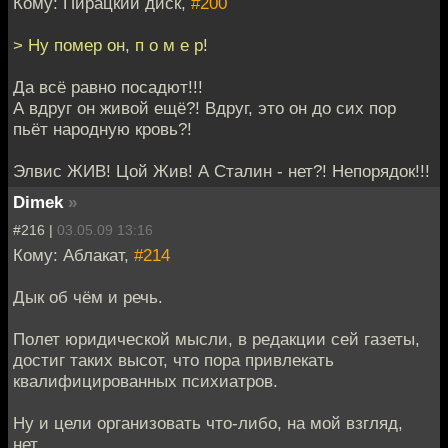
Кому: Пирацкий диск,
#200
> Ну помер он, п о м е р!
Да всё равно посадют!!!
А вдруг он живой ещё?! Вдруг, это он до сих пор
пьёт народную кровь?!
Элвис ЖИВ! Цой Жив! А Сталин - нет?! Непорядок!!!
Dimek
»
#216 |
03.05.09 13:16
Кому: Аблакат,
#214
Дык об чём и речь.
Полет юридической мысли, в редакции сей газеты,
достиг таких высот, что пора привлекать
квалифицированных психиатров.
Ну и цели организовать что-либо, на мой взгляд,
нет.