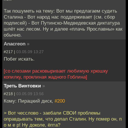
Так пошуметь на тему: Вот мы предлагаем судить
Сталина - Вот народ нас поддерживает (см. сбор
подписей) - Вот Путинско-Медведевская диктатура
шлёт нас лесом. Ну и далее «плачь Ярославны» как
обычно.
Anacreon
»
#217 |
03.05.09 13:27
Побег искать.
[со слезами расковыривает любимую хрюшку
копилку, проклиная жадного Гоблина]
Треть Винтовки
»
#218 |
03.05.09 13:56
Кому: Пирацкий диск,
#200
> Вот чесслово - заебали СВОИ проблемы
оправдывать тем, что делал Сталин. Ну помер он, п
о м е р! Ну доколе, ёпта?