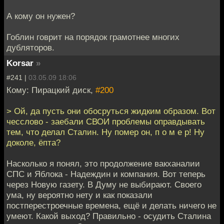
А кому он нужен?
Гоблин говрит на порядок грамотнее многих
дубляторов.
Korsar
»
#241 |
03.05.09 18:06
Кому: Пирацкий диск,
#200
> Ой, да пусть они обосруться жидким образом. Вот
чесслово - заебали СВОИ проблемы оправдывать
тем, что делал Сталин. Ну помер он, п о м е р! Ну
доколе, ёпта?
Насколько я понял, это продолжение вакханалии
СПС и Яблока - Надеждин и компания. Вот теперь
через Новую газету. В Думу не выбирают. Своего
ума, ну вероятно нету и как показали
постперестроечные времена, ещё и делать ничего не
умеют. Какой выход? Правильно - осудить Сталина