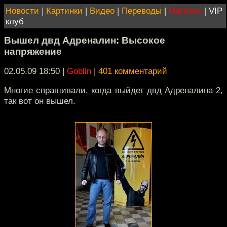
Новости
|
Картинки
|
Видео
|
Переводы
|
Магазин
|
VIP
клуб
Вышел двд Адреналин: Высокое
напряжение
02.05.09 18:50
|
Goblin
|
401 комментарий
Многие спрашивали, когда выйдет двд Адреналина 2,
так вот он вышел.