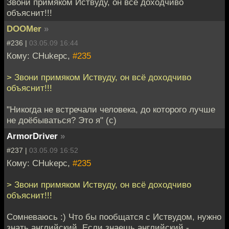
Звони примяком Иствуду, он всё доходчиво
объяснит!!!
DOOMer
»
#236 |
03.05.09 16:44
Кому: CHukepc,
#235
> Звони примяком Иствуду, он всё доходчиво
объяснит!!!
"Никогда не встречали человека, до которого лучше
не доёбываться? Это я" (с)
ArmorDriver
»
#237 |
03.05.09 16:52
Кому: CHukepc,
#235
> Звони примяком Иствуду, он всё доходчиво
объяснит!!!
Сомневаюсь :) Что бы пообщатся с Иствудом, нужно
знать английский. Если знаешь английский -