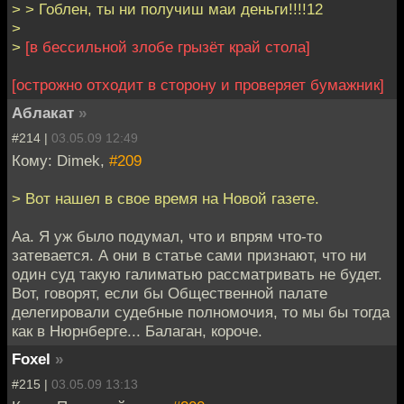
> > Гоблен, ты ни получиш маи деньги!!!!12
>
>
[в бессильной злобе грызёт край стола]
[острожно отходит в сторону и проверяет бумажник]
Аблакат
»
#214 |
03.05.09 12:49
Кому: Dimek,
#209
> Вот нашел в свое время на Новой газете.
Аа. Я уж было подумал, что и впрям что-то
затевается. А они в статье сами признают, что ни
один суд такую галиматью рассматривать не будет.
Вот, говорят, если бы Общественной палате
делегировали судебные полномочия, то мы бы тогда
как в Нюрнберге... Балаган, короче.
Foxel
»
#215 |
03.05.09 13:13