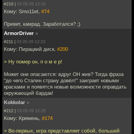
#210 |
03.05.09 12:20
Кому: Smo11et,
#74
Привет, камрад. Заработался? ;)
ArmorDriver
»
#211 |
03.05.09 12:22
Кому: Пирацкий диск,
#200
> Ну помер он, п о м е р!
Может они опасаются: вдруг ОН жив? Тогда фраза
"до чего Сталин страну довёл!" заиграет новыми
красками и появятся новые возможности оправдать
окружающий бардак!
Kokkolar
»
#212 |
03.05.09 12:25
Кому: Кремень,
#174
> Во-первых, игра представляет собой, большей