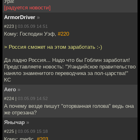
Ура!
[радуется новости]
ArmorDriver
»
#223 |
03.05.09 14:51
Кому: Господин Уэф,
#220
> Россия сможет на этом заработать :-)
Да ладно Россия... Надо что бы Гоблин заработал!
Представляете новость: "Угандийское правительство
наняло знаменитого переводчика за пол-царства!"
КС
Aero
»
#224 |
03.05.09 14:52
А почему везде пишут "оторванная голова" ведь она
же отрезана?
Янычар
»
#225 |
03.05.09 15:18
Кому: medic,
#203