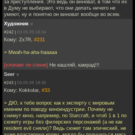
за преступления. Это ведь он виноват, в том что их
в Думу не выбирают, что они делать ничего не
умеют, ну и понятно он виноват вообще во всем.
Художник
»
#242 |
03.05.09 18:34
Кому: Zx7R,
#231
> Mwah-ha-aha-haaaaa
[хлопает по спине]
Не кашляй, камрад!!!
Seer
»
#243 |
03.05.09 18:45
Кому: Kokkolar,
#33
> ДЮ, к тебе вопрос как к эксперту с мировым
именем по поводу киноиндустрии. Почему не
снимут кино, например, по Starcraft, и чтоб 1 в 1 по
сюжету игры без филерских персонажей (а не как
resident evil сняли)? Ведь сюжет там эпический, не
хуже властелина колец, могло бы получиться мега