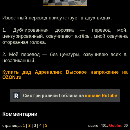
Известный перевод присутствует в двух видах.
1. Дублированная дорожка — перевод мой,
цензурированный, озвучивают актёры, мной озвучена
оторванная голова.
2. Мой перевод — без цензуры, озвучиваю всех я,
незапиканный.
Купить двд Адреналин: Высокое напряжение на
OZON.ru
Смотри ролики Гоблина на
канале Rutube
Комментарии
cтраницы:
1
|
2
| 3 |
4
|
5
всего: 401,
Goblin
: 30