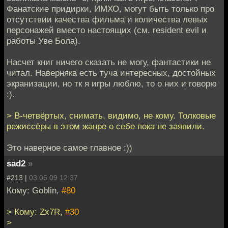
Фанатские придирки, ИМХО, могут быть только про
отсутствии качества фильма и количества левых
персонажей вместо настоящих (см. resident evil и
работы Уве Бола).
Насчет книг ничего сказать не могу, фантастики не
читал. Наверняка есть туча интересных, достойных
экранизации, но тк я игры люблю, то о них и говорю
:).
> В-четвёртых, снимать, видимо, не кому. Толковые
режиссёры в этом жанре о себе пока не заявили.
Это наверное самое главное :))
sad2
»
#213 |
03.05.09 12:37
Кому: Goblin,
#80
> Кому: Zx7R,
#30
>