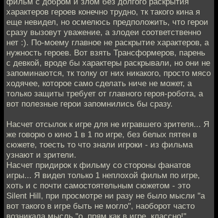
фильм с добром и злом без долгого раскрытия
характеров героев конечно трудно, тк такого кина я
еще невидел, но осмелюсь предположить, что герои
сразу вызовут уважение, а злодеи соответственно
нет :). По-моему главное не раскрытие характеров, а
нужность героев. Вот взять Трансформеров, парень
с девкой, вроде бы характеры раскрывали, но они не
запоминаются, тк толку от них никакого, просто мясо
ходячее, которое само сделать ниче не может, а
только защиты требует от главного героя-робота, а
вот полезные герои запомнились бы сразу.
Насчет отсылок к игре для не игравшего зрителя... Я
же говорю о кино 1 в 1 по игре, без белых пятен в
сюжете, тоесть то что знали игроки - из фильма
узнают и зрители.
Насчет придирок к фильму со стороны фанатов
игры... Я видел только 1 неплохой фильм по игре,
хоть и с почти самостоятельным сюжетом - это
Silent Hill, при просмотре ни разу не было мысли "а
вот такого в игре быть не могло", наоборот часто
возникала мысль "о, прям как в игре, классно!".