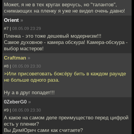
Может, я не в тех кругах верчусь, но "талантов",
снимающих на пленку я уже не видел очень давно!
Orient
»
#7 |
08.05.09 23:29
Пленка - это тоже дешевый модернизм!!!
Самое духовное - камера обскура! Камера-обскура -
выбор мастеров!
Craftman
»
#8 |
08.05.09 23:30
>Или присоветовать боксёру бить в каждом раунде
не больше одного раза.
Ну а в друг попадет!!!
0ZeberG0
»
#9 |
08.05.09 23:30
А какое на самом деле преимущество перед цифрой
есть у пленки?
Вы ДимЮрич сами как считаете?