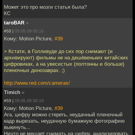
Может это про мозги статья была?
КС
taroBAR
»
#58 |
09.05.09 00:16
Кому: Motion Picture,
#39
> Кстати, в Голливуде до сих пор снимают (и
архивируют) фильмы не на дешёвеньких китайских
цифровиках, а на увесистых (полтонны и больше)
пленочных динозаврах. ;)
http://www.red.com/cameras/
Timich
»
#59 |
09.05.09 00:19
Кому: Motion Picture,
#39
Ага, цифру можно стереть, неудачный пленочный
кадр вырезать, неудачную бумажную фотографию
выкинуть...
Ничто не мешает снимать на цифру, анализировать