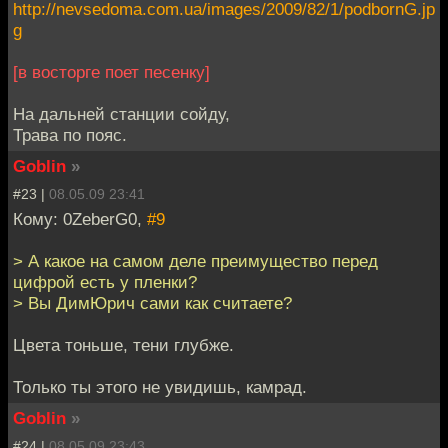
http://nevsedoma.com.ua/images/2009/82/1/podbornG.jp
g
[в восторге поет песенку]
На дальней станции сойду,
Трава по пояс.
Goblin
»
#23 |
08.05.09 23:41
Кому: 0ZeberG0,
#9
> А какое на самом деле преимущество перед
цифрой есть у пленки?
> Вы ДимЮрич сами как считаете?
Цвета тоньше, тени глубже.
Только ты этого не увидишь, камрад.
Goblin
»
#24 |
08.05.09 23:43