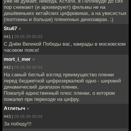
уже не думает, никогда. Кстати, в Голливуде до сих
пор снимают (и архивируют) фильмы не на
дешёвеньких китайских цифровиках, а на увесистых
(полтонны и больше) пленочных динозаврах. ;)
Stu67
»
#41 |
09.05.09 00:03
С Днём Великой Победы вас, камрады в московском
часовом поясе!
mort_i_mer
»
#42 |
09.05.09 00:04
На самый беглый взгляд преимущество пленки
перед бюджетной цифрозеркалкой одно - широкий
динамический диапазон пленки.
Пожалуй единственный плюс пленки, о котором
пожалел при переходе на цифру.
Атлетыч
»
#43 |
09.05.09 00:04
За победу!!!