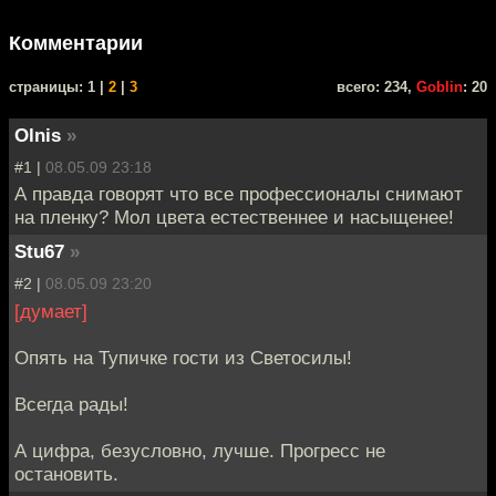
Комментарии
cтраницы: 1 |
2
|
3
всего: 234,
Goblin
: 20
Olnis
»
#1 |
08.05.09 23:18
А правда говорят что все профессионалы снимают
на пленку? Мол цвета естественнее и насыщенее!
Stu67
»
#2 |
08.05.09 23:20
[думает]
Опять на Тупичке гости из Светосилы!
Всегда рады!
А цифра, безусловно, лучше. Прогресс не
остановить.