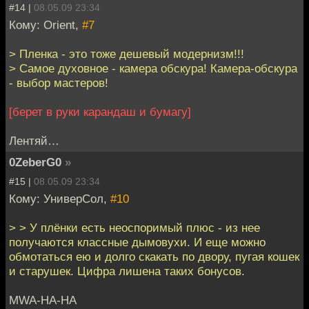
#14 |
08.05.09 23:34
Кому: Orient,
#7
> Пленка - это тоже дешевый модернизм!!!
> Самое духовное - камера обскура! Камера-обскура
- выбор мастеров!
[берет в руки карандаш и бумагу]
Лентяй…
0ZeberG0
»
#15 |
08.05.09 23:34
Кому: УниверСол,
#10
> > У плёнки есть неоспоримый плюс - из нее
получаются классные дымовухи. И еще можно
обмотаться ею и долго скакать по двору, пугая кошек
и старушек. Цифра лишена таких бонусов.
MWA-HA-HA