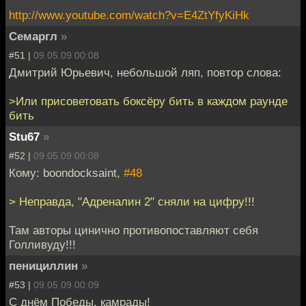
http://www.youtube.com/watch?v=E4ZtYfyKiHk
Семаргл
»
#51 |
09.05.09 00:08
Дмитрий Юрьевич, небольшой ляп, повтор слова:
>Или присоветовать боксёру бить в каждом раунде
бить
Stu67
»
#52 |
09.05.09 00:08
Кому: boondocksaint,
#48
> Неправда, "Адреналин 2" сняли на цифру!!!
Там авторы цинично противопоставляют себя
Голливуду!!!
пенициллин
»
#53 |
09.05.09 00:09
С днём Победы, камрады!