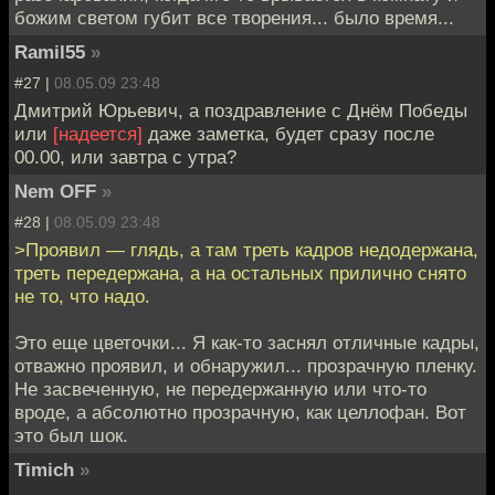
божим светом губит все творения... было время...
Ramil55
»
#27 |
08.05.09 23:48
Дмитрий Юрьевич, а поздравление с Днём Победы
или
[надеется]
даже заметка, будет сразу после
00.00, или завтра с утра?
Nem OFF
»
#28 |
08.05.09 23:48
>Проявил — глядь, а там треть кадров недодержана,
треть передержана, а на остальных прилично снято
не то, что надо.
Это еще цветочки... Я как-то заснял отличные кадры,
отважно проявил, и обнаружил... прозрачную пленку.
Не засвеченную, не передержанную или что-то
вроде, а абсолютно прозрачную, как целлофан. Вот
это был шок.
Timich
»