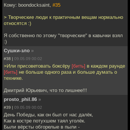
Кому: boondocksaint,
#35
> Творческие люди к практичным вещам нормально
относятся :)
Я собственно по этому "творческие" в кавычки взял
:)
Сушки-зло
»
#38 |
09.05.09 00:02
>Или присоветовать боксёру
[бить]
в каждом раунде
[бить]
не больше одного раза и больше думать о
технике.
Дмитрий Юрьевич, что то лишнее!!!
prosto_phil.86
»
#39 |
09.05.09 00:02
День Победы, как он был от нас далёк,
Как в костре потухшем таял уголёк.
Были вёрсты обгорелые в пыли -