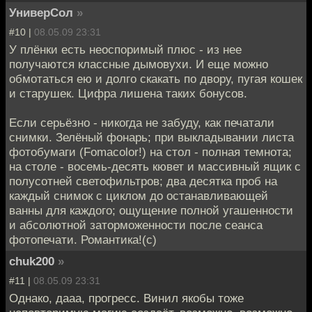
УниверСол
»
#10 |
08.05.09 23:31
У плёнки есть неоспоримый плюс - из нее
получаются классные дымовухи. И еще можно
обмотаться ею и долго скакать по двору, пугая кошек
и старушек. Цифра лишена таких бонусов.
Если серьёзно - никогда не забуду, как печатали
снимки. Зелёный фонарь; при выкладывании листа
фотобумаги (Fomacolor!) на стол - полная темнота;
на столе - восемь-десять кювет и массивный ящик с
полусотней светофильтров; два десятка проб на
каждый снимок с циклом до останавливающей
ванны для каждого; ощущение полной угашенности
и абсолютной заторможенности после сеанса
фотопечати. Романтика!(с)
chuk200
»
#11 |
08.05.09 23:31
Однако, дааа, прогресс. Винил якобы тоже