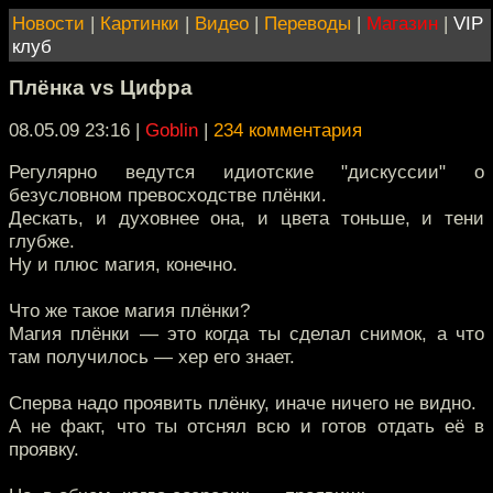
Новости
|
Картинки
|
Видео
|
Переводы
|
Магазин
|
VIP
клуб
Плёнка vs Цифра
08.05.09 23:16
|
Goblin
|
234 комментария
Регулярно ведутся идиотские "дискуссии" о
безусловном превосходстве плёнки.
Дескать, и духовнее она, и цвета тоньше, и тени
глубже.
Ну и плюс магия, конечно.
Что же такое магия плёнки?
Магия плёнки — это когда ты сделал снимок, а что
там получилось — хер его знает.
Сперва надо проявить плёнку, иначе ничего не видно.
А не факт, что ты отснял всю и готов отдать её в
проявку.