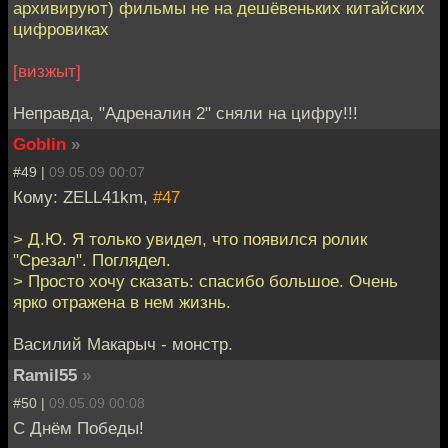
архивируют) фильмы не на дешёвеньких китайских
цифровиках
[визжыт]
Неправда, "Адреналин 2" сняли на цифру!!!
Goblin
»
#49 |
09.05.09 00:07
Кому: ZELL41km,
#47
> Д.Ю. Я только увидел, что появился ролик
"Срезал". Поглядел.
> Просто хочу сказать: спасибо большое. Очень
ярко отражена в нем жизнь.
Василий Макарыч - монстр.
Ramil55
»
#50 |
09.05.09 00:08
C Днём Победы!