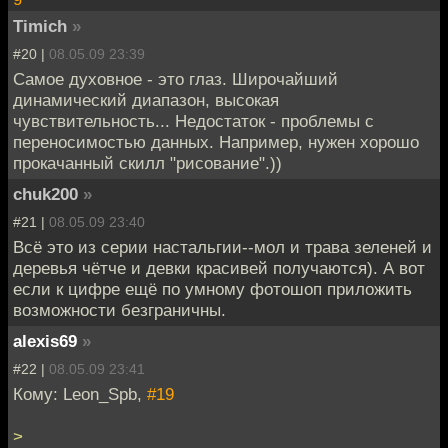
Timich
»
#20 |
08.05.09 23:39
Самое духовное - это глаз. Широчайший
динамический диапазон, высокая
чувствительность... Недостаток - проблемы с
переносимостью данных. Например, нужен хорошо
прокачанный скилл "рисование".))
chuk200
»
#21 |
08.05.09 23:40
Всё это из серии настальгии--мол и трава зеленей и
деревья чётче и девки красивей получаются). А вот
если к цифре ещё по умному фотошоп приложить
возможности безграничны.
alexis69
»
#22 |
08.05.09 23:41
Кому: Leon_Spb,
#19
>