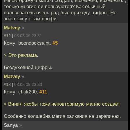
неповторимую магию создаёт, возможно, возможно..,
только многие ли пользуются? Как обычный
пользователь очень рад был приходу цифры. Не
знаю как уж там профи.
Matvey
»
#12 |
08.05.09 23:31
Кому: boondocksaint,
#5
> Это реклама.
Бездуховной цифры.
Matvey
»
#13 |
08.05.09 23:33
Кому: chuk200,
#11
> Винил якобы тоже неповторимую магию создаёт
Особенно волшебна магия заикания на царапинах.
Sanya
»