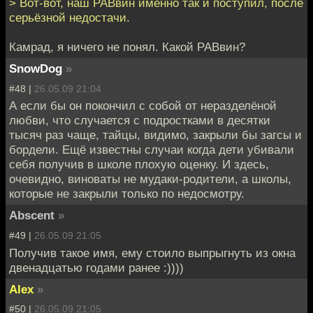
> Вот-вот, наш РАВвин именно так и поступил, после
серьёзной недостачи.
Камрад, я ничего не понял. Какой РАВвин?
SnowDog
»
#48 |
26.05.09 21:04
А если бы он покончил с собой от неразделёной
любви, что случается с подростками в десятки
тысяч раз чаще, тайцы, видимо, закрыли бы загсы и
бордели. Ещё известны случаи когда дети убивали
себя получив в школе плохую оценку. И здесь,
очевидно, виноваты не мудаки-родители, а школы,
которые не закрыли только по недосмотру.
Abscent
»
#49 |
26.05.09 21:05
Получив такое имя, ему стоило выпрыгнуть из окна
двенадцатью годами ранее :))))
Alex
»
#50 |
26.05.09 21:05