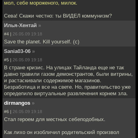
мол, себе мороженого, милок.
Сева! Скажи честно: ты ВИДЕЛ коммунизм?
Илья-Хентай
»
#4 |
26.05.09 19:18
Save the planet. Kill yourself. (c)
Sania03-06
»
#5 |
26.05.09 19:18
В стране кризис. На улицах Тайланда еще не так
давно травили газом демонстрантов, были витрины,
и растаскивали содержимое магазинов.
Безработица и все на свете. Но, правительство уже
определило виртуальные развлечения корнем зла.
dirmangos
»
#6 |
26.05.09 19:18
Стал героем для местных себеподобных.
Как лихо он изобличил родительский произвол