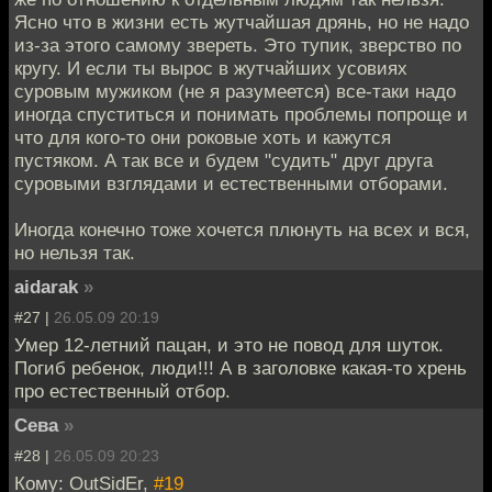
Ясно что в жизни есть жутчайшая дрянь, но не надо
из-за этого самому звереть. Это тупик, зверство по
кругу. И если ты вырос в жутчайших усовиях
суровым мужиком (не я разумеется) все-таки надо
иногда спуститься и понимать проблемы попроще и
что для кого-то они роковые хоть и кажутся
пустяком. А так все и будем "судить" друг друга
суровыми взглядами и естественными отборами.
Иногда конечно тоже хочется плюнуть на всех и вся,
но нельзя так.
aidarak
»
#27 |
26.05.09 20:19
Умер 12-летний пацан, и это не повод для шуток.
Погиб ребенок, люди!!! А в заголовке какая-то хрень
про естественный отбор.
Сева
»
#28 |
26.05.09 20:23
Кому: OutSidEr,
#19