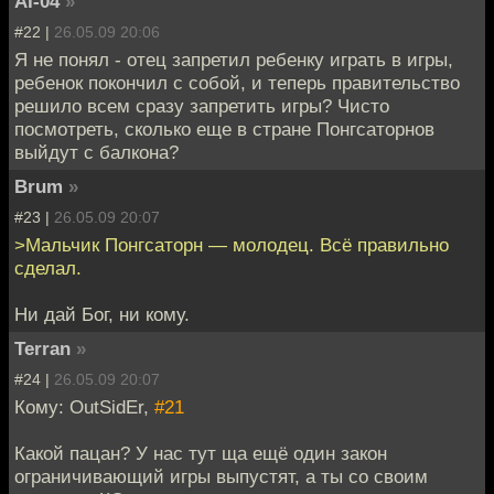
AI-04
»
#22 |
26.05.09 20:06
Я не понял - отец запретил ребенку играть в игры,
ребенок покончил с собой, и теперь правительство
решило всем сразу запретить игры? Чисто
посмотреть, сколько еще в стране Понгсаторнов
выйдут с балкона?
Brum
»
#23 |
26.05.09 20:07
>Мальчик Понгсаторн — молодец. Всё правильно
сделал.
Ни дай Бог, ни кому.
Terran
»
#24 |
26.05.09 20:07
Кому: OutSidEr,
#21
Какой пацан? У нас тут ща ещё один закон
ограничивающий игры выпустят, а ты со своим