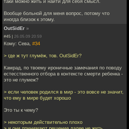
таки можно жить и найти для себя смысл.
Вообще больной для меня вопрос, потому что
иногда близок к этому.
OutSidEr
»
#45 |
26.05.09 20:59
Кому: Сева,
#34
> где ж тут глумёж, тов. OutSidEr?
Камрад, по твоему ироничные замечания по поводу
естесственного отбора в контексте смерти ребенка -
это не глумеж?
> если человек родился в мир - это вовсе не значит,
что ему в мире будет хорошо
Это ты к чему?
> некоторым действительно плохо
> и они принимают решение далее не жить