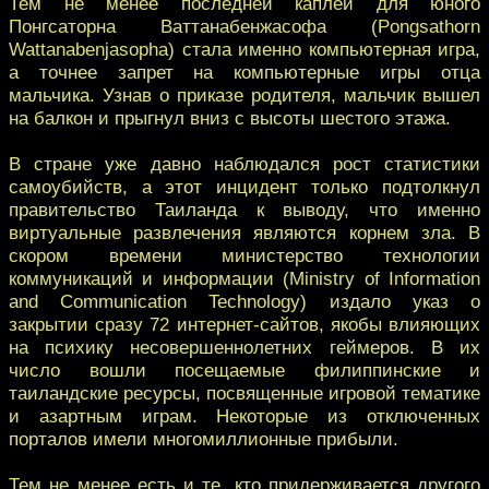
Тем не менее последней каплей для юного
Понгсаторна Ваттанабенжасофа (Pongsathorn
Wattanabenjasopha) стала именно компьютерная игра,
а точнее запрет на компьютерные игры отца
мальчика. Узнав о приказе родителя, мальчик вышел
на балкон и прыгнул вниз с высоты шестого этажа.
В стране уже давно наблюдался рост статистики
самоубийств, а этот инцидент только подтолкнул
правительство Таиланда к выводу, что именно
виртуальные развлечения являются корнем зла. В
скором времени министерство технологии
коммуникаций и информации (Ministry of Information
and Communication Technology) издало указ о
закрытии сразу 72 интернет-сайтов, якобы влияющих
на психику несовершеннолетних геймеров. В их
число вошли посещаемые филиппинские и
таиландские ресурсы, посвященные игровой тематике
и азартным играм. Некоторые из отключенных
порталов имели многомиллионные прибыли.
Тем не менее есть и те, кто придерживается другого