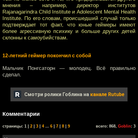
мнения – например, директор институтов
Rajanagarindra Child Institute и Adolescent Mental Health
Institute. По его словам, происшедший случай только
подтверждает тот факт, что юные геймеры имеют
более агрессивную психику и больше других детей
склонны к самоубийствам.
12-летний геймер покончил с собой
Мальчик Понгсаторн — молодец. Всё правильно
сделал.
Смотри ролики Гоблина на
канале Rutube
Комментарии
cтраницы: 1 |
2
|
3
|
4
...
6
|
7
|
8
|
9
всего: 868,
Goblin
: 3