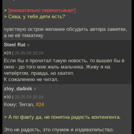
>
[внимательно перечитывает]
> Сева, у тебя дети есть?
чувствую острое желание обсудить автора заметки,
а не её тематику
Steel Rat
»
#29 |
26.05.09 20:24
Если бы я прочитал такую новость, то вышел бы в
окно - до того мне жаль мальчика. Живу я на
четвёртом, правда, но хватит.
К сожалению не читал.
zloy_da4nik
»
#30 |
26.05.09 20:24
Кому: Terran,
#24
> А по факту да, не понятна радость контингента.
Это не радость, это глумеж и издевательство.