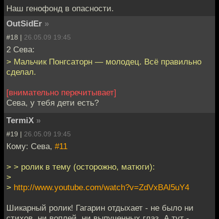
Наш генофонд в опасности.
OutSidEr
»
#18 |
26.05.09 19:45
2 Сева:
> Мальчик Понгсаторн — молодец. Всё правильно
сделал.
[внимательно перечитывает]
Сева, у тебя дети есть?
TermiX
»
#19 |
26.05.09 19:45
Кому: Сева,
#11
> > ролик в тему (осторожно, матюги):
>
>
http://www.youtube.com/watch?v=ZdVxBAl5uY4
Шикарный ролик! Гагарин отдыхает - не было ни
стихов, ни воплей, ни выпученных глаз. А тут -