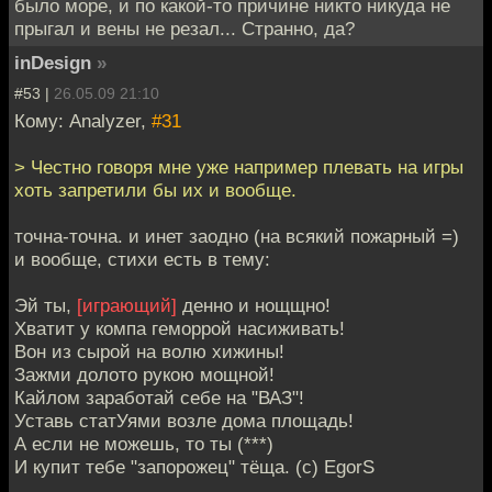
было море, и по какой-то причине никто никуда не
прыгал и вены не резал... Странно, да?
inDesign
»
#53 |
26.05.09 21:10
Кому: Analyzer,
#31
> Честно говоря мне уже например плевать на игры
хоть запретили бы их и вообще.
точна-точна. и инет заодно (на всякий пожарный =)
и вообще, стихи есть в тему:
Эй ты,
[играющий]
денно и нощщно!
Хватит у компа геморрой насиживать!
Вон из сырой на волю хижины!
Зажми долото рукою мощной!
Кайлом заработай себе на "ВАЗ"!
Уставь статУями возле дома площадь!
А если не можешь, то ты (***)
И купит тебе "запорожец" тёща. (с) EgorS