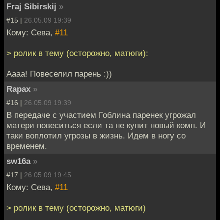
Fraj Sibirskij
»
#15 |
26.05.09 19:39
Кому: Сева,
#11
> ролик в тему (осторожно, матюги):
Аааа! Повеселил парень :))
Rapax
»
#16 |
26.05.09 19:39
В передаче с участием Гоблина паренек угрожал
матери повеситься если та не купит новый комп. И
таки воплотил угрозы в жизнь. Идем в ногу со
временем.
sw16a
»
#17 |
26.05.09 19:45
Кому: Сева,
#11
> ролик в тему (осторожно, матюги)