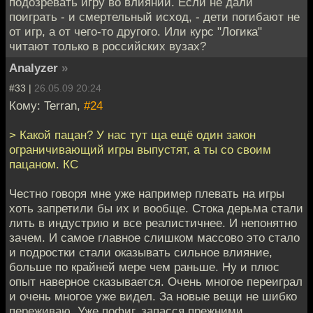
подозревать игру во влиянии. Если не дали
поиграть - и смертельный исход, - дети погибают не
от игр, а от чего-то другого. Или курс "Логика"
читают только в российских вузах?
Analyzer
»
#33 |
26.05.09 20:24
Кому: Terran,
#24
> Какой пацан? У нас тут ща ещё один закон
ограничивающий игры выпустят, а ты со своим
пацаном. КС
Честно говоря мне уже например плевать на игры
хоть запретили бы их и вообще. Стока дерьма стали
лить в индустрию и все реалистичнее. И непонятно
зачем. И самое главное слишком массово это стало
и подростки стали оказывать сильное влияние,
больше по крайней мере чем раньше. Ну и плюс
опыт наверное сказывается. Очень многое переиграл
и очень многое уже видел. За новые вещи не шибко
переживаю. Уже пофиг, запасся прежними