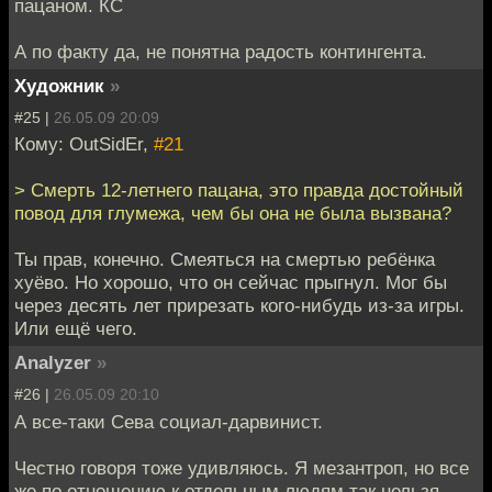
пацаном. КС
А по факту да, не понятна радость контингента.
Художник
»
#25 |
26.05.09 20:09
Кому: OutSidEr,
#21
> Смерть 12-летнего пацана, это правда достойный
повод для глумежа, чем бы она не была вызвана?
Ты прав, конечно. Смеяться на смертью ребёнка
хуёво. Но хорошо, что он сейчас прыгнул. Мог бы
через десять лет прирезать кого-нибудь из-за игры.
Или ещё чего.
Analyzer
»
#26 |
26.05.09 20:10
А все-таки Сева социал-дарвинист.
Честно говоря тоже удивляюсь. Я мезантроп, но все
же по отношению к отдельным людям так нельзя.