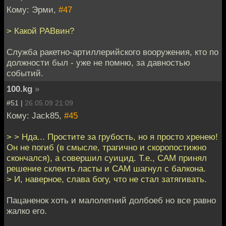
Кому: Эрми,
#47
> Какой РАВвин?
Служба ракетно-артиллерийского вооружения, кто по
должности был - уже не помню, за давностью
событий.
100.kg
»
#51 |
26.05.09 21:09
Кому: Jack85,
#45
> > Нда... Простите за грубость, но я просто хренею!
Он не погиб (в смысле, трагично и скоропостижно
скончался), а совершил суицид. Т.е., САМ принял
решение склеить ласты и САМ шагнул с балкона.
> И, наверное, слава богу, что не стал затягивать.
Пацаненок хоть и малолетний долбоеб но все равно
жалко его.