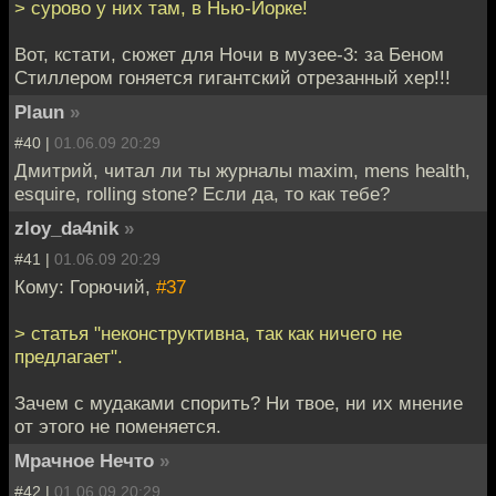
> сурово у них там, в Нью-Йорке!
Вот, кстати, сюжет для Ночи в музее-3: за Беном
Стиллером гоняется гигантский отрезанный хер!!!
Plaun
»
#40 |
01.06.09 20:29
Дмитрий, читал ли ты журналы maxim, mens health,
esquire, rolling stone? Если да, то как тебе?
zloy_da4nik
»
#41 |
01.06.09 20:29
Кому: Горючий,
#37
> статья "неконструктивна, так как ничего не
предлагает".
Зачем с мудаками спорить? Ни твое, ни их мнение
от этого не поменяется.
Мрачное Нечто
»
#42 |
01.06.09 20:29