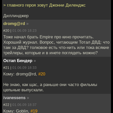
> главного героя зовут Джонни Диленджс
Диллинджер
dromg@rd
»
#20 |
01.06.09 18:23
Тоже начал брать Empire про кино прочитать.
Хороший журнал. Вопрос, читающим Тотал ДВД: что
там за ДВД? толковое есть что-нить или тока всякие
трейлеры, которые и в инете поглядеть можно?
Остап Бендер
»
#21 |
01.06.09 18:33
Кому: dromg@rd,
#20
Не знаю, как щас, а раньше они часто фильмы
цельные выпускали.
ivanessens
»
#22 |
01.06.09 18:37
Кому: Goblin,
#19