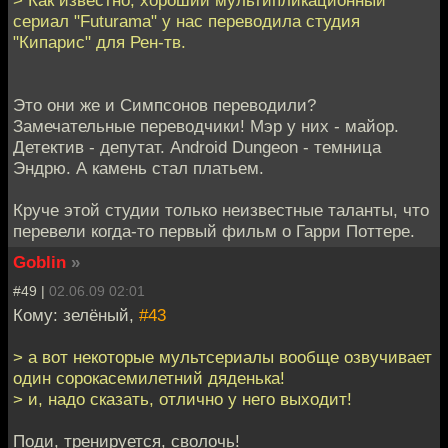
> Как известно, хороший мультипликационный
сериал "Futurama" у нас переводила студия
"Кипарис" для Рен-тв.
Это они же и Симпсонов переводили?
Замечательные переводчики! Мэр у них - майор.
Детектив - депутат. Android Dungeon - темница
Эндрю. А камень стал платьем.
Круче этой студии только неизвестные таланты, что
перевели когда-то первый фильм о Гарри Поттере.
Goblin
»
#49 |
02.06.09 02:01
Кому: зелёный,
#43
> а вот некоторые мультсериалы вообще озвучивает
один сорокасемилетний дяденька!
> и, надо сказать, отлично у него выходит!
Поди, тренируется, сволочь!