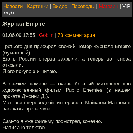
Новости
|
Картинки
|
Видео
|
Переводы
|
Магазин
|
VIP
клуб
Журнал Empire
01.06.09 17:55
|
Goblin
|
73 комментария
Третьего дня приобрёл свежий номер журнала Empire
(бумажный).
Его в России сперва закрыли, а теперь вот снова
открыли.
Я его покупаю и читаю.
В свежем номере — очень богатый матерьял про
художественный фильм Public Enemies (в нашем
прокате Джонни Д.).
Матерьял переводной, интервью с Майклом Манном и
рассказы про всякое.
Сам-то я уже фильму посмотрел, конечно.
Написано толково.