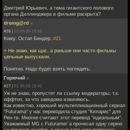
Дмитрий Юрьевич, а тема гигантского полового
органа Диллинджера в фильме раскрыта?
dromg@rd
»
#26 |
01.06.09 18:45
Кому: Остап Бендер,
#21
> Не знаю, как щас, а раньше они часто фильмы
цельные выпускали.
Понятно. Надо будет взять поглядеть.
Горючий
»
#27 |
01.06.09 18:45
Уж не знаю, пропустят ли ссылку модераторы, т.к.
оффтоп, за что заведомо извиняюсь.
Как известно, хороший мультипликационный сериал
"Futurama" у нас переводила студия "Кипарис" для
Рен-тв. Многие считают этот перевод "идеальным".
Уважаемый MG с Futuramer`а прочесал одну серию
на предмет ошибок, в результате чего появилась