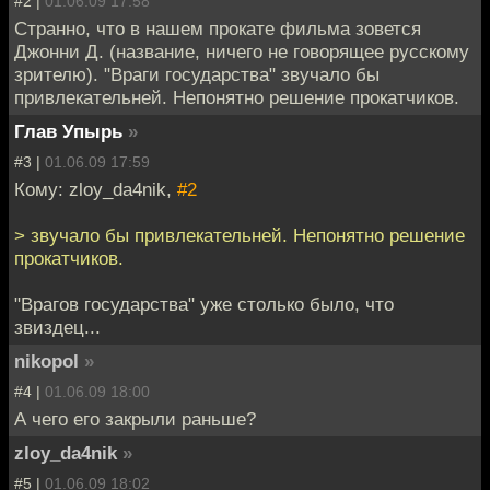
#2 |
01.06.09 17:58
Странно, что в нашем прокате фильма зовется
Джонни Д. (название, ничего не говорящее русскому
зрителю). "Враги государства" звучало бы
привлекательней. Непонятно решение прокатчиков.
Глав Упырь
»
#3 |
01.06.09 17:59
Кому: zloy_da4nik,
#2
> звучало бы привлекательней. Непонятно решение
прокатчиков.
"Врагов государства" уже столько было, что
звиздец...
nikopol
»
#4 |
01.06.09 18:00
А чего его закрыли раньше?
zloy_da4nik
»
#5 |
01.06.09 18:02