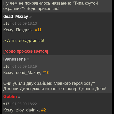
Ну чем не понравилось название: "Типа крутой
охранник"? Ведь прикольно!
dead_Mazay
»
#15 |
01.06.09 18:13
Кому: Поздняк,
#11
> А ты, догадливый!
[гордо прохаживается]
ivanessens
»
#16 |
01.06.09 18:19
Кому: dead_Mazay,
#10
Они убили двух зайцев: главного героя зовут
Джонни Диленджс и играет его актер Джонни Депп!
Goblin
»
#17 |
01.06.09 18:22
Кому: zloy_da4nik,
#2