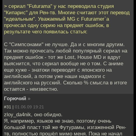
> сериал "Futurama" у нас переводила студия
"Кипарис" для Рен-тв. Многие считают этот перевод
"идеальным". Уважаемый MG с Futuramer`а
прочесал одну серию на предмет ошибок, в
результате чего появилась статья:
С "Симпсонами" не лучше. Да и с многим другим.
Так можно прочесать любой популярный сериал на
предмет ошибок - тот же Lost, House MD и вдруг
выяснится, что сериал вообще не о том. С аниме
еще хуже - знатоки переводят с японского на
английский, а потом уже наши надмозги с
английского на русский. Сколько % смысла в итоге
остается - неизвестно.
Горючий
»
#31 |
01.06.09 19:21
zloy_da4nik, оно обидно.
Я, например, языков не знаю, поэтому очень
большой пласт той же Футурамы, изгаженной Рен-
тв, полностью прошёл мимо меня. Пока не начал