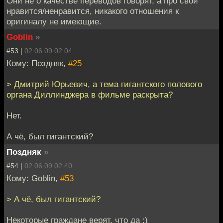
Они не о качестве переводов говорят, а про свои
нравится/ненравится, никакого отношения к
оригиналу не имеющие.
Goblin
»
#53 |
02.06.09 02:04
Кому: Поздняк,
#25
> Дмитрий Юрьевич, а тема гигантского полового
органа Диллинджера в фильме раскрыта?
Нет.
А чё, был гигантский?
Поздняк
»
#54 |
02.06.09 02:40
Кому: Goblin,
#53
> А чё, был гигантский?
Некоторые граждане верят, что да :)