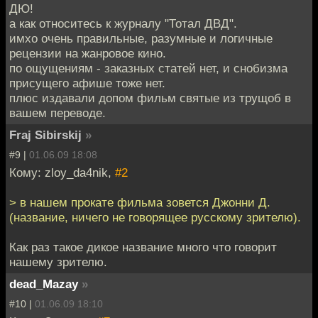
ДЮ!
а как относитесь к журналу "Тотал ДВД".
имхо очень правильные, разумные и логичные
рецензии на жанровое кино.
по ощущениям - заказных статей нет, и снобизма
присущего афише тоже нет.
плюс издавали допом фильм святые из трущоб в
вашем переводе.
Fraj Sibirskij
»
#9 |
01.06.09 18:08
Кому: zloy_da4nik,
#2
> в нашем прокате фильма зовется Джонни Д.
(название, ничего не говорящее русскому зрителю).
Как раз такое дикое название много что говорит
нашему зрителю.
dead_Mazay
»
#10 |
01.06.09 18:10