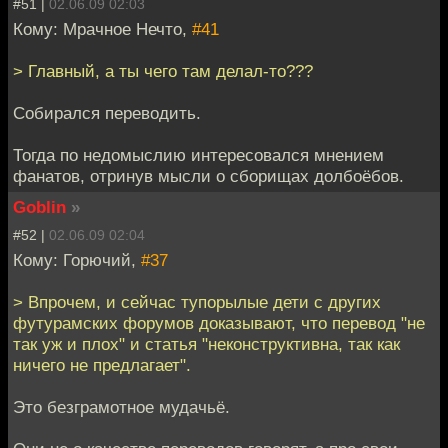
#51 |
02.06.09 02:03
Кому: Мрачное Нечто,
#41
> Главный, а ты чего там делал-то???
Собирался переводить.
Тогда по недомыслию интересовался мнением
фанатов, отринув мысли о сборищах долбоёбов.
Goblin
»
#52 |
02.06.09 02:04
Кому: Горючий,
#37
> Впрочем, и сейчас тупорылые дети с других
футурамских форумов доказывают, что перевод "не
так уж и плох" и статья "неконструктивна, так как
ничего не предлагает".
Это безграмотное мудачьё.