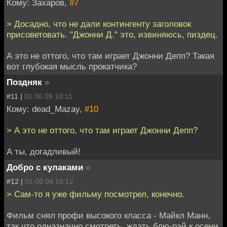
Кому: Захаров,
#7
> Досадно, что не дали контингенту заголовок
присоветовать. "Джонни Д." это, извиняюсь, пиздец.
А это не оттого, что там играет Джонни Депп? Такая
вот глубокая мысль прокатчика?
Поздняк
»
#11 |
01.06.09 18:11
Кому: dead_Mazay,
#10
> А это не оттого, что там играет Джонни Депп?
А ты, догадливый!
Добро с кулаками
»
#12 |
01.06.09 18:12
> Сам-то я уже фильму посмотрел, конечно.
Фильм снял профи высокого класса - Майкл Манн,
так что одназначно смотреть, ждать блю-рэй к осени