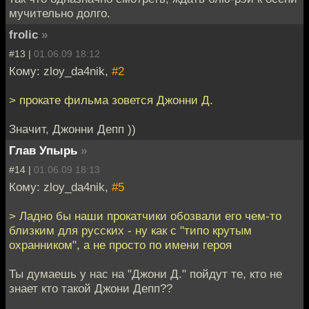
мучительно долго.
frolic
»
#13 |
01.06.09 18:12
Кому: zloy_da4nik,
#2
> прокате фильма зовется Джонни Д.
Значит, Джонни Депп ))
Глав Упырь
»
#14 |
01.06.09 18:13
Кому: zloy_da4nik,
#5
> Ладно бы наши прокатчики обозвали его чем-то
близким для русских - ну как с "типо крутым
охранником", а не просто по имени героя
Ты думаешь у нас на "Джони Д." пойдут те, кто не
знает кто такой Джони Депп??