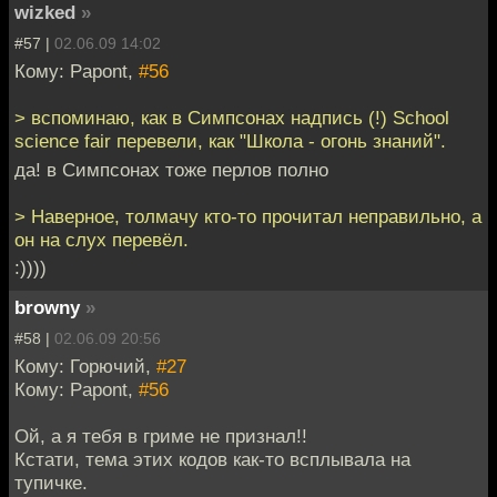
wizked
»
#57 |
02.06.09 14:02
Кому: Papont,
#56
> вспоминаю, как в Симпсонах надпись (!) School
science fair перевели, как "Школа - огонь знаний".
да! в Симпсонах тоже перлов полно
> Наверное, толмачу кто-то прочитал неправильно, а
он на слух перевёл.
:))))
browny
»
#58 |
02.06.09 20:56
Кому: Горючий,
#27
Кому: Papont,
#56
Ой, а я тебя в гриме не признал!!
Кстати, тема этих кодов как-то всплывала на
тупичке.